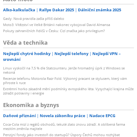
Alko-kalkulačka
Rallye Dakar 2025
Dálniční známka 2025
Gasly: Nová pravidla zašla příliš daleko
Moto3: Vítězství ve Velké Británii nakonec vybojoval David Almansa
Pokuty zahraničních řidičů v Česku: Cizí značka jako privilegium?
Věda a technika
Nejlepší chytré hodinky
Nejlepší telefony
Nejlepší VPN –
srovnání
Linux vyskočil na 7,5 % dle Statcounteru. Jenže hromadný úprk z Windows se
nekoná
Recenze telefonu Motorola Razr Fold. Výkonný pracant se stylusem, který vám
přiroste k ruce
Extrémní horko zásadně mění podmínky evropského léta. Vysychající krajina může
zdražit potraviny i energie
Ekonomika a byznys
Daňové přiznání
Novela zákoníku práce
Nadace EPCG
Coca-Cola mizí z regálů obchodů, tekuté zlato znovu zdraží. A oblíbená farma
mezitím změnila majitele
Penzijní fondy jako investoři do startupů? Úspory Čechů mohou rozhýbat