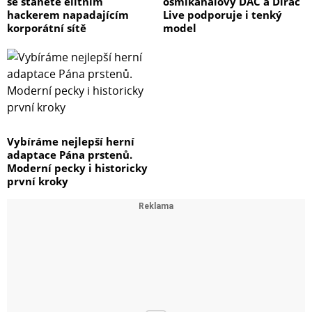
se stanete elitním
osmikanálový DAC a Dirac
hackerem napadajícím
Live podporuje i tenký
korporátní sítě
model
Vybíráme nejlepší herní
adaptace Pána prstenů.
Moderní pecky i historicky
první kroky