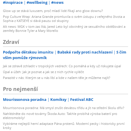
#inspirace
#wellbeing
#news
Glow up se stává luxusem, proč mladí lidé říkají ano glow downu?
Pop Culture Wrap: Ariana Grande promluvila o svém ústupu z veřejného života a
Sophia z KATSEYE si dává pauzu od skupiny
Alt news: MGK v tom zas lítá, Jared Leto byl obviněný ze sexuálního obtěžování a
zemřely Bonnie Tyler a Mary Morello
Zdraví
Podpořte dětskou imunitu
Babské rady proti nachlazení
S čím
vším pomůže rýmovník
Jak se zdravě zchladit v tropických vedrech: Co pomáhá a kdy už riskujete úpal
Úpal a úžeh: Jak je poznat a jak se z nich rychle vyléčit
Parazité v nás: Kterým se u nás líbí a kde v našem těle je můžeme najít?
Pro nejmenší
Mourissonova poradna
Komiksy
Festival ABC
Mourrisonova poradna: Má smysl zrušit devátou třídu a jít na střední školu dřív?
Nahlédněte do nové továrny Škoda Auto: Takhle probíhá výroba baterií pro
elektromobily!
Vybíráme nejlepší herní adaptace Pána prstenů. Moderní pecky i historicky první
kroky