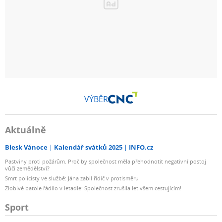
VÝBĚR
Aktuálně
Blesk Vánoce
Kalendář svátků 2025
INFO.cz
Pastviny proti požárům. Proč by společnost měla přehodnotit negativní postoj
vůči zemědělství?
Smrt policisty ve službě: Jána zabil řidič v protisměru
Zlobivé batole řádilo v letadle: Společnost zrušila let všem cestujícím!
Sport