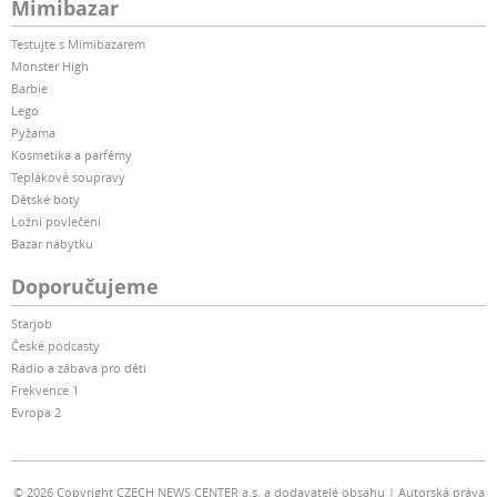
Mimibazar
Testujte s Mimibazarem
Monster High
Barbie
Lego
Pyžama
Kosmetika a parfémy
Teplákové soupravy
Dětské boty
Ložní povlečení
Bazar nábytku
Doporučujeme
Starjob
České podcasty
Rádio a zábava pro děti
Frekvence 1
Evropa 2
© 2026 Copyright CZECH NEWS CENTER a.s. a dodavatelé obsahu
Autorská práva