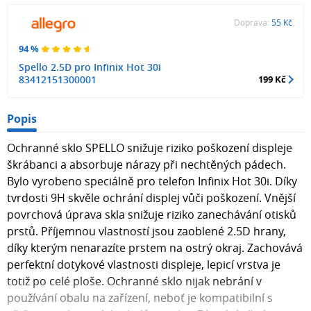
Doprava:
55 Kč
94 %
Spello 2.5D pro Infinix Hot 30i
83412151300001
199 Kč
Popis
Ochranné sklo SPELLO snižuje riziko poškození displeje
škrábanci a absorbuje nárazy při nechtěných pádech.
Bylo vyrobeno speciálně pro telefon Infinix Hot 30i. Díky
tvrdosti 9H skvěle ochrání displej vůči poškození. Vnější
povrchová úprava skla snižuje riziko zanechávání otisků
prstů. Příjemnou vlastností jsou zaoblené 2.5D hrany,
díky kterým nenarazíte prstem na ostrý okraj. Zachovává
perfektní dotykové vlastnosti displeje, lepicí vrstva je
totiž po celé ploše. Ochranné sklo nijak nebrání v
používání obalu na zařízení, neboť je kompatibilní s