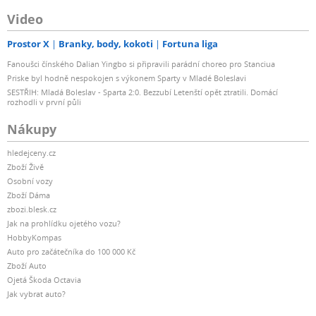
Video
Prostor X
Branky, body, kokoti
Fortuna liga
Fanoušci čínského Dalian Yingbo si připravili parádní choreo pro Stanciua
Priske byl hodně nespokojen s výkonem Sparty v Mladé Boleslavi
SESTŘIH: Mladá Boleslav - Sparta 2:0. Bezzubí Letenští opět ztratili. Domácí
rozhodli v první půli
Nákupy
hledejceny.cz
Zboží Živě
Osobní vozy
Zboží Dáma
zbozi.blesk.cz
Jak na prohlídku ojetého vozu?
HobbyKompas
Auto pro začátečníka do 100 000 Kč
Zboží Auto
Ojetá Škoda Octavia
Jak vybrat auto?