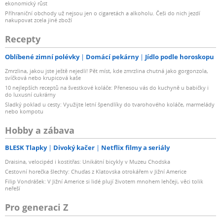
ekonomický růst
Příhraniční obchody už nejsou jen o cigaretách a alkoholu. Češi do nich jezdí
nakupovat zcela jiné zboží
Recepty
Oblíbené zimní polévky
Domácí pekárny
Jídlo podle horoskopu
Zmrzlina, jakou jste ještě nejedli! Pět míst, kde zmrzlina chutná jako gorgonzola,
svíčková nebo krupicová kaše
10 nejlepších receptů na švestkové koláče: Přenesou vás do kuchyně u babičky i
do luxusní cukrárny
Sladký poklad u cesty: Využijte letní špendlíky do tvarohového koláče, marmelády
nebo kompotu
Hobby a zábava
BLESK Tlapky
Divoký kačer
Netflix filmy a seriály
Draisina, velocipéd i kostitřas: Unikátní bicykly v Muzeu Chodska
Cestovní horečka šlechty: Chuďas z Klatovska otrokářem v Jižní Americe
Filip Vondrášek: V Jižní Americe si lidé plují životem mnohem lehčeji, věci tolik
neřeší
Pro generaci Z