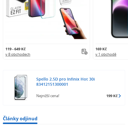
119 - 649 Kč
169 Kč
v 8 obchodech
v 1 obchodě
Spello 2.5D pro Infinix Hot 30i
83412151300001
Nejnižší cena!
199 Kč
Články odjinud