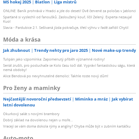
MS hokej 2025
Biatlon
Liga mistrů
ONLINE: Baník prohrává v Hradci a jde do deseti! Dvě červené za poločas v Jablonci
Sparťané si vyslechli od fanoušků. Zasloužený kouř, líčil Zelený. Experta nezaujal
Kuol
Slavia - Pardubice 2:1. Sešívaná jízda pokračuje, třetí výhru v řadě zařídil Chytil
Móda a krása
Jak zhubnout
Trendy nehty pro jaro 2025
Nové make-up trendy
Tulipán jako vzpomínka: Zapomenutý příběh významné rodiny!
Seriál zrušili, pro posluchače se Kolo času točí dál. Vypráví fantastickou ságu, která
nemá obdoby!
Alice Bendová po nevyhnutelné demolici: Takhle roste nový dům!
Pro ženy a maminky
Nejčastější novoroční předsevzetí
Miminko a mráz
Jak vybírat
letní dovolenou
Okurkový salát s novými brambory
Dobrý základ na dovolenou nejen u moře...
Vracejí se vám doma dokola rýmy a angíny? Chyba může být v zubním kartáčku
Auto-moto