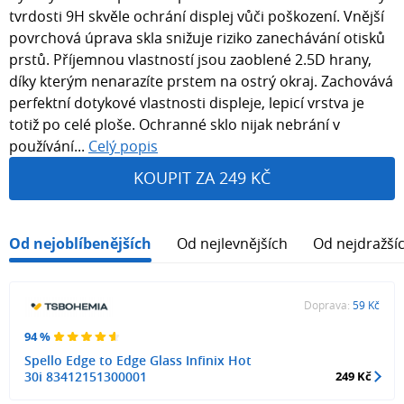
tvrdosti 9H skvěle ochrání displej vůči poškození. Vnější
povrchová úprava skla snižuje riziko zanechávání otisků
prstů. Příjemnou vlastností jsou zaoblené 2.5D hrany,
díky kterým nenarazíte prstem na ostrý okraj. Zachovává
perfektní dotykové vlastnosti displeje, lepicí vrstva je
totiž po celé ploše. Ochranné sklo nijak nebrání v
používání...
Celý popis
KOUPIT ZA 249 KČ
Od nejoblíbenějších
Od nejlevnějších
Od nejdražší
Doprava:
59 Kč
94 %
Spello Edge to Edge Glass Infinix Hot
30i 83412151300001
249 Kč