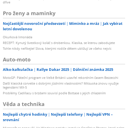
dříve
Pro ženy a maminky
Nejčastější novoroční předsevzetí
Miminko a mráz
Jak vybírat
letní dovolenou
Okurková limonáda
RECEPT: Kynutý švestkový koláč s drobenkou. Klasika, se kterou zabodujete
Tohle nikdy neříkejte! Slova, kterými rodiče dětem ubližují ze všeho nejvíc
Auto-moto
Alko-kalkulačka
Rallye Dakar 2025
Dálniční známka 2025
MotoGP: Páteční program ve Velké Británii uzavřel rekordním časem Bezzecchi
Další klasická corvette s dobrými jízdními vlastnostmi? Mitsuoka znovu využije
legendární MX-5
Problémy Cadillacu s brzdami souvisí podle Bottase s jejich chlazením
Věda a technika
Nejlepší chytré hodinky
Nejlepší telefony
Nejlepší VPN –
srovnání
Microsoft se nepoučil. Ve Windows potichu instaluje OneDrive Photos, které nelze