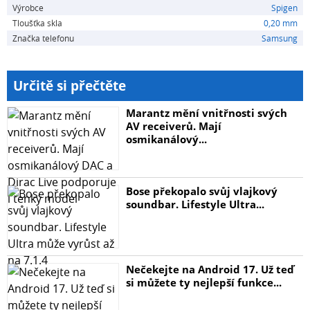
Výrobce
Spigen
začátečníky.
Tloušťka skla
0,20 mm
Značka telefonu
Samsung
Určitě si přečtěte
Marantz mění vnitřnosti svých
AV receiverů. Mají
osmikanálový...
Bose překopalo svůj vlajkový
soundbar. Lifestyle Ultra...
Nečekejte na Android 17. Už teď
si můžete ty nejlepší funkce...