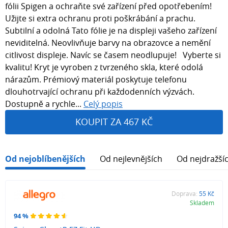
fólii Spigen a ochraňte své zařízení před opotřebením!
Užijte si extra ochranu proti poškrábání a prachu.
Subtilní a odolná Tato fólie je na displeji vašeho zařízení
neviditelná. Neovlivňuje barvy na obrazovce a nemění
citlivost displeje. Navíc se časem neodlupuje! Vyberte si
kvalitu! Kryt je vyroben z tvrzeného skla, které odolá
nárazům. Prémiový materiál poskytuje telefonu
dlouhotrvající ochranu při každodenních výzvách.
Dostupně a rychle...
Celý popis
KOUPIT ZA 467 KČ
Od nejoblíbenějších
Od nejlevnějších
Od nejdražší
Doprava:
55 Kč
Skladem
94 %