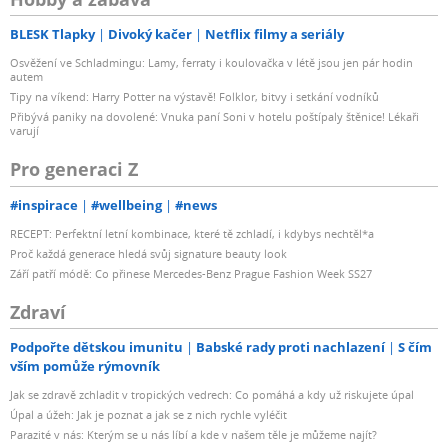
BLESK Tlapky
Divoký kačer
Netflix filmy a seriály
Osvěžení ve Schladmingu: Lamy, ferraty i koulovačka v létě jsou jen pár hodin
autem
Tipy na víkend: Harry Potter na výstavě! Folklor, bitvy i setkání vodníků
Přibývá paniky na dovolené: Vnuka paní Soni v hotelu poštípaly štěnice! Lékaři
varují
Pro generaci Z
#inspirace
#wellbeing
#news
RECEPT: Perfektní letní kombinace, které tě zchladí, i kdybys nechtěl*a
Proč každá generace hledá svůj signature beauty look
Září patří módě: Co přinese Mercedes-Benz Prague Fashion Week SS27
Zdraví
Podpořte dětskou imunitu
Babské rady proti nachlazení
S čím
vším pomůže rýmovník
Jak se zdravě zchladit v tropických vedrech: Co pomáhá a kdy už riskujete úpal
Úpal a úžeh: Jak je poznat a jak se z nich rychle vyléčit
Parazité v nás: Kterým se u nás líbí a kde v našem těle je můžeme najít?