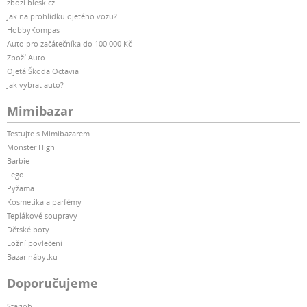
zbozi.blesk.cz
Jak na prohlídku ojetého vozu?
HobbyKompas
Auto pro začátečníka do 100 000 Kč
Zboží Auto
Ojetá Škoda Octavia
Jak vybrat auto?
Mimibazar
Testujte s Mimibazarem
Monster High
Barbie
Lego
Pyžama
Kosmetika a parfémy
Teplákové soupravy
Dětské boty
Ložní povlečení
Bazar nábytku
Doporučujeme
Starjob