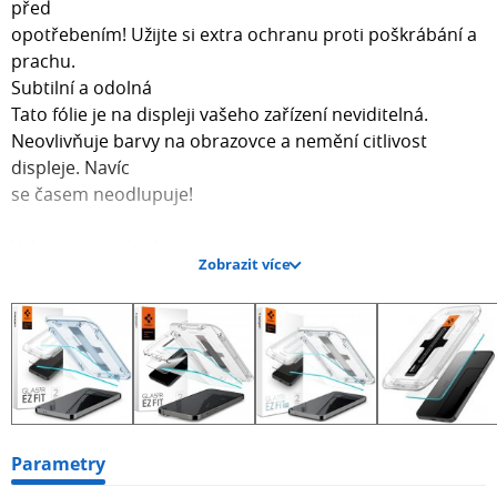
před
opotřebením! Užijte si extra ochranu proti poškrábání a
prachu.
Subtilní a odolná
Tato fólie je na displeji vašeho zařízení neviditelná.
Neovlivňuje barvy na obrazovce a nemění citlivost
displeje. Navíc
se časem neodlupuje!
Vyberte si kvalitu!
Zobrazit více
Kryt je vyroben z tvrzeného skla, které odolá nárazům.
Prémiový
materiál poskytuje telefonu dlouhotrvající ochranu při
každodenních
výzvách.
Dostupně a rychle
Součástí balení je instalační sada, která vám pomůže kryt
displeje snadno namontovat přímo z domova. Ideální i
Parametry
pro