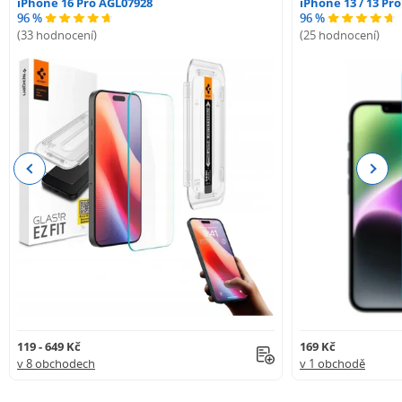
iPhone 16 Pro AGL07928
iPhone 13 / 13 Pr
96 %
96 %
(33 hodnocení)
(25 hodnocení)
Previous
Next
119 - 649 Kč
169 Kč
v 8 obchodech
v 1 obchodě