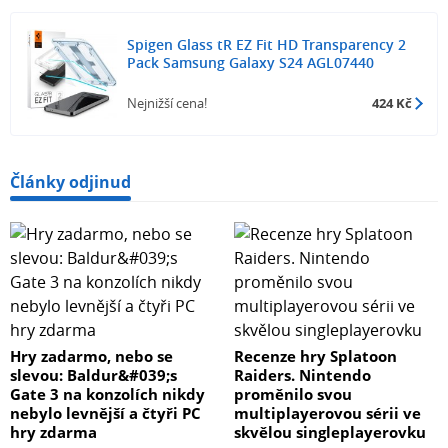
Spigen Glass tR EZ Fit HD Transparency 2
Pack Samsung Galaxy S24 AGL07440
Nejnižší cena!
424 Kč
Články odjinud
Hry zadarmo, nebo se
Recenze hry Splatoon
slevou: Baldur&#039;s
Raiders. Nintendo
Gate 3 na konzolích nikdy
proměnilo svou
nebylo levnější a čtyři PC
multiplayerovou sérii ve
hry zdarma
skvělou singleplayerovku