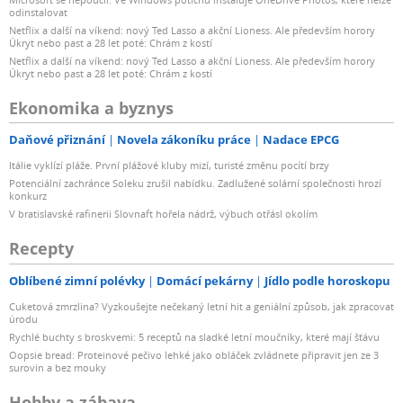
odinstalovat
Netflix a další na víkend: nový Ted Lasso a akční Lioness. Ale především horory
Úkryt nebo past a 28 let poté: Chrám z kostí
Netflix a další na víkend: nový Ted Lasso a akční Lioness. Ale především horory
Úkryt nebo past a 28 let poté: Chrám z kostí
Ekonomika a byznys
Daňové přiznání
Novela zákoníku práce
Nadace EPCG
Itálie vyklízí pláže. První plážové kluby mizí, turisté změnu pocítí brzy
Potenciální zachránce Soleku zrušil nabídku. Zadlužené solární společnosti hrozí
konkurz
V bratislavské rafinerii Slovnaft hořela nádrž, výbuch otřásl okolím
Recepty
Oblíbené zimní polévky
Domácí pekárny
Jídlo podle horoskopu
Cuketová zmrzlina? Vyzkoušejte nečekaný letní hit a geniální způsob, jak zpracovat
úrodu
Rychlé buchty s broskvemi: 5 receptů na sladké letní moučníky, které mají šťávu
Oopsie bread: Proteinové pečivo lehké jako obláček zvládnete připravit jen ze 3
surovin a bez mouky
Hobby a zábava