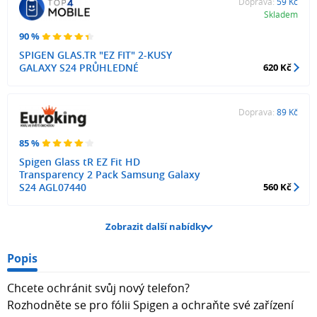
Doprava:
59 Kč
Skladem
90 %
SPIGEN GLAS.TR "EZ FIT" 2-KUSY
GALAXY S24 PRŮHLEDNÉ
620 Kč
Doprava:
89 Kč
85 %
Spigen Glass tR EZ Fit HD
Transparency 2 Pack Samsung Galaxy
S24 AGL07440
560 Kč
Zobrazit další nabídky
Popis
Chcete ochránit svůj nový telefon?
Rozhodněte se pro fólii Spigen a ochraňte své zařízení