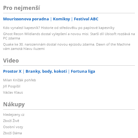
Pro nejmenší
Mourissonova poradna
Komiksy
Festival ABC
Kdo vynalezl kapesník? Historie od středověku po papírové kapesníky
Ghost Recon Wildlands dostal vylepšení a novou misi. Starší díl Ubisoft rozdává na
PC zdarma
Quake ke 30. narozeninám dostal novou epizodu zdarma. Dawn of the Machine
vám zamotá hlavu iluzemi
Video
Prostor X
Branky, body, kokoti
Fortuna liga
Milan Knížák pohřeb
Jiří Pospíšil
Václav Klaus
Nákupy
hledejceny.cz
Zboží Živě
Osobní vozy
Zboží Dáma