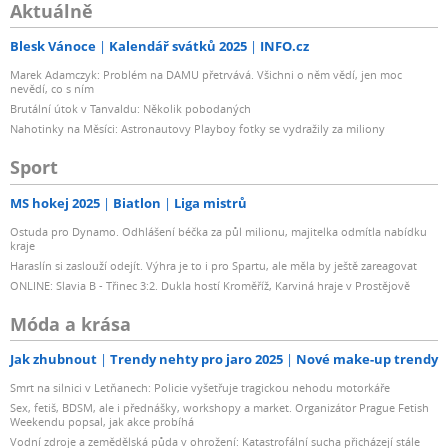
Aktuálně
Blesk Vánoce
Kalendář svátků 2025
INFO.cz
Marek Adamczyk: Problém na DAMU přetrvává. Všichni o něm vědí, jen moc
nevědí, co s ním
Brutální útok v Tanvaldu: Několik pobodaných
Nahotinky na Měsíci: Astronautovy Playboy fotky se vydražily za miliony
Sport
MS hokej 2025
Biatlon
Liga mistrů
Ostuda pro Dynamo. Odhlášení béčka za půl milionu, majitelka odmítla nabídku
kraje
Haraslín si zaslouží odejít. Výhra je to i pro Spartu, ale měla by ještě zareagovat
ONLINE: Slavia B - Třinec 3:2. Dukla hostí Kroměříž, Karviná hraje v Prostějově
Móda a krása
Jak zhubnout
Trendy nehty pro jaro 2025
Nové make-up trendy
Smrt na silnici v Letňanech: Policie vyšetřuje tragickou nehodu motorkáře
Sex, fetiš, BDSM, ale i přednášky, workshopy a market. Organizátor Prague Fetish
Weekendu popsal, jak akce probíhá
Vodní zdroje a zemědělská půda v ohrožení: Katastrofální sucha přicházejí stále