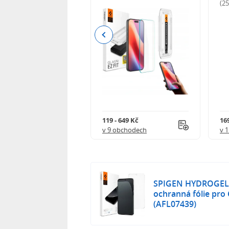
odnocení)
(2
Previous
 402 Kč
119 - 649 Kč
16
 obchodech
v 9 obchodech
v 
SPIGEN HYDROGEL 
ochranná fólie pr
(AFL07439)