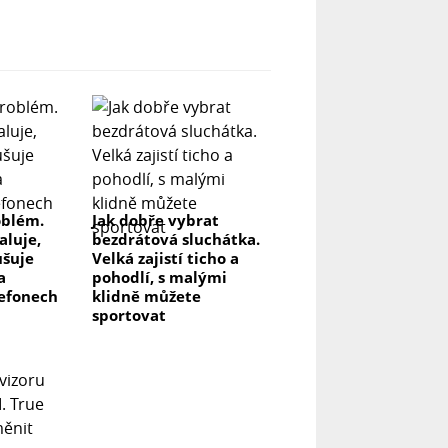
oblém.
Jak dobře vybrat
aluje,
bezdrátová sluchátka.
ušuje
Velká zajistí ticho a
a
pohodlí, s malými
efonech
klidně můžete
sportovat