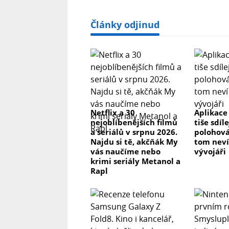
Články odjinud
Netflix a 30
Aplikace
nejoblíbenějších filmů
tiše sdíl
a seriálů v srpnu 2026.
polohová
Najdu si tě, akčňák My
tom neví 
vás naučíme nebo
vývojáři
krimi seriály Metanol a
Rapl