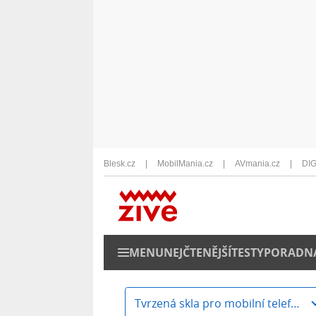
Blesk.cz
MobilMania.cz
AVmania.cz
DIG
MENU
NEJČTENĚJŠÍ
TESTY
PORADN
Tvrzená skla pro mobilní telefony