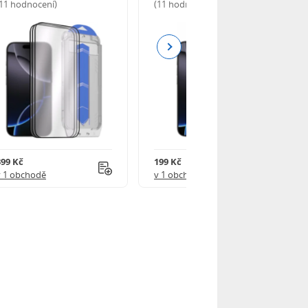
(11 hodnocení)
(11 hodnocení)
Next
399 Kč
199 Kč
v 1 obchodě
v 1 obchodě