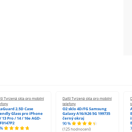
ší Tvrzená skla pro mobilní
Další Tvrzená skla pro mobilní
D
efony
telefony
t
zaGuard 2.5D Case
O2 sklo 4D/FG Samsung
iendly Glass pro iPhone
Galaxy A16/A26 5G 199735
/ 13 Pro / 14 / 16e AGD-
černý okraj
F0147P2
90 %
 %
(125 hodnocení)