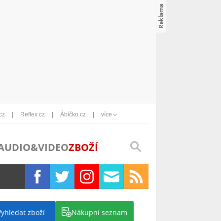
cz
Reflex.cz
Ábíčko.cz
více
AUDIO&VIDEO
ZBOŽÍ
Vyhledat zboží
Nákupní seznam