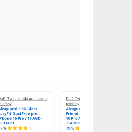
alší Tvrzená skla pro mobilní
Další Tvrzená skla pro mobilní
elefony
telefony
Alzaguard 2.5D Glass
Alzaguard 2.5D Case
EasyFit DustFree pro
Friendly Glass pro iPhone
iPhone 16 Pro / 17 AGD-
16 Pro / 17 / 17 Pro AGD-
EFD14P3
TGF263P2
77 %
79 %