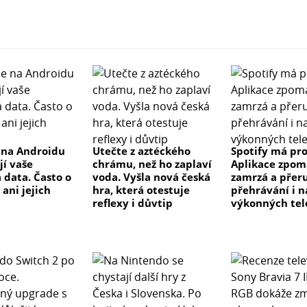
 na Androidu
Utečte z aztéckého
Spotify má pr
ejí vaše
chrámu, než ho zaplaví
Aplikace zpom
 data. Často o
voda. Vyšla nová česká
zamrzá a přer
ani jejich
hra, která otestuje
přehrávání i n
reflexy i důvtip
výkonných tel