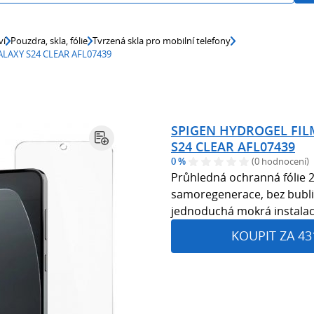
ví
Pouzdra, skla, fólie
Tvrzená skla pro mobilní telefony
LAXY S24 CLEAR AFL07439
SPIGEN HYDROGEL FIL
S24 CLEAR AFL07439
0 %
(0 hodnocení)
Průhledná ochranná fólie 2 
samoregenerace, bez bublin
jednoduchá mokrá instalac
KOUPIT ZA 43