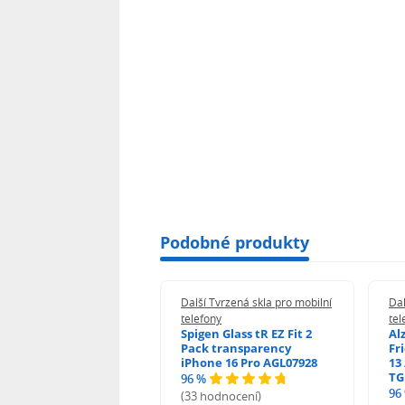
Podobné produkty
 Tvrzená skla pro mobilní
Další Tvrzená skla pro mobilní
Dal
ony
telefony
tel
guard 2.5D Glass
Spigen Glass tR EZ Fit 2
Al
Fit DustFree pro
Pack transparency
Fr
ne 17 Pro AGD-
iPhone 16 Pro AGL07928
13 
478BDAP3
TG
96 %
%
96
(33 hodnocení)