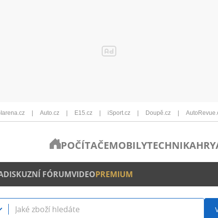
Iarena.cz
Auto.cz
E15.cz
iSport.cz
Doupě.cz
AutoRevue.
POČÍTAČE
MOBILY
TECHNIKA
HRY
A
DISKUZNÍ FÓRUM
VIDEO
PREMIUM