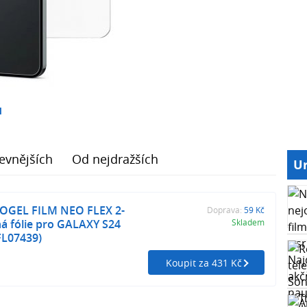
1
evnějších
Od nejdražších
Ur
OGEL FILM NEO FLEX 2-
Doprava:
59 Kč
á fólie pro GALAXY S24
Skladem
FL07439)
Koupit za 431 Kč