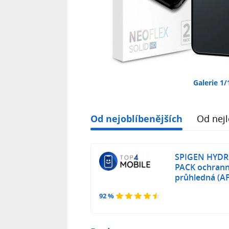
Galerie 1/
Od nejoblíbenějších
Od nejl
SPIGEN HYDR
PACK ochrann
průhledná (A
92 %