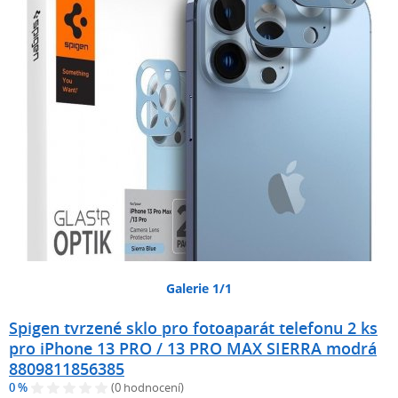
Galerie 1/1
Spigen tvrzené sklo pro fotoaparát telefonu 2 ks
pro iPhone 13 PRO / 13 PRO MAX SIERRA modrá
8809811856385
0 %
(0 hodnocení)