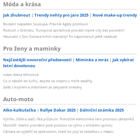
Móda a krása
Jak zhubnout
Trendy nehty pro jaro 2025
Nové make-up trendy
Brutální napadení Soukupa. Právník Agáty promluvil
Rozruch v Grónsku: Trumpova společnost provádí ropné vrty bez povolení!
Neurvalci v Zoo Ostrava krmili mandrily! Po napomenutí ještě nadávali
Pro ženy a maminky
Nejčastější novoroční předsevzetí
Miminko a mráz
Jak vybírat
letní dovolenou
video Alena Mihulová
Co si zabalit do kufru, abyste na (nejen) u moře zazářily...
Salát s koprem a dresinkem ze zakysané smetany
Auto-moto
Alko-kalkulačka
Rallye Dakar 2025
Dálniční známka 2025
Výhřev, čidla a stačí, říká průzkum. Pokročilá elektronika není prioritou zákazníků
MotoGP: Martin proměnil pole position ve výhru v britském sprintu
Câmara se vyjádřil ke spekulacím, které ho pojí se sedačkou u Haasu