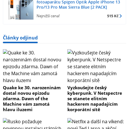
fotoaparátu Spigen Optik Apple iPhone 13
Pro/13 Pro Max Sierra Blue [2 PACK]
Nejnižší cena!
515 Kč
Články odjinud
Quake ke 30. narozeninám
Vyzkoušejte český
dostal novou epizodu
kyberpunk. V Netspectre
zdarma. Dawn of the
se stanete elitním
Machine vám zamotá
hackerem napadajícím
hlavu iluzemi
korporátní sítě