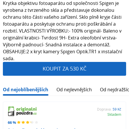
Krytka objektivu fotoaparátu od společnosti Spigen je
vyrobena z tvrzeného skla a představuje dokonalou
ochranu této části vašeho zařízení. Sklo plně kryje části
fotoaparátu a poskytuje ochranu proti poškrábání a
rozbití. VLASTNOSTI VÝROBKU:- 100% originál- Baleno v
originální krabici- Tvrdost 9H- Extra oleofobní vrstva-
Výborně padnoucí- Snadná instalace a demontáž.
OBSAHUJE:2 x kryt kamery Spigen Optik.TR1 x instalační
sada.
KOUPIT ZA 530 KČ
Od nejoblíbenějších
Od nejlevnějších
Od nejdražší
Doprava:
59 Kč
Skladem
66 %