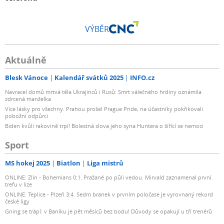
VÝBĚR
Aktuálně
Blesk Vánoce
Kalendář svátků 2025
INFO.cz
Navracel domů mrtvá těla Ukrajinců i Rusů: Smrt válečného hrdiny oznámila
zdrcená manželka
Více lásky pro všechny. Prahou prošel Prague Pride, na účastníky pokřikovali
pobožní odpůrci
Biden kvůli rakovině trpí! Bolestná slova jeho syna Huntera o šířící se nemoci
Sport
MS hokej 2025
Biatlon
Liga mistrů
ONLINE: Zlín - Bohemians 0:1. Pražané po půli vedou. Mirvald zaznamenal první
trefu v lize
ONLINE: Teplice - Plzeň 3:4. Sedm branek v prvním poločase je vyrovnaný rekord
české ligy
Gning se trápí: v Baníku je pět měsíců bez bodu! Důvody se opakují u tří trenérů