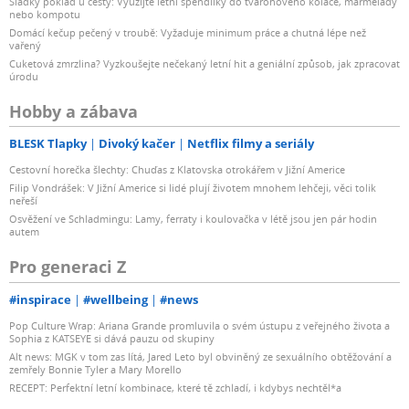
Sladký poklad u cesty: Využijte letní špendlíky do tvarohového koláče, marmelády
nebo kompotu
Domácí kečup pečený v troubě: Vyžaduje minimum práce a chutná lépe než
vařený
Cuketová zmrzlina? Vyzkoušejte nečekaný letní hit a geniální způsob, jak zpracovat
úrodu
Hobby a zábava
BLESK Tlapky
Divoký kačer
Netflix filmy a seriály
Cestovní horečka šlechty: Chuďas z Klatovska otrokářem v Jižní Americe
Filip Vondrášek: V Jižní Americe si lidé plují životem mnohem lehčeji, věci tolik
neřeší
Osvěžení ve Schladmingu: Lamy, ferraty i koulovačka v létě jsou jen pár hodin
autem
Pro generaci Z
#inspirace
#wellbeing
#news
Pop Culture Wrap: Ariana Grande promluvila o svém ústupu z veřejného života a
Sophia z KATSEYE si dává pauzu od skupiny
Alt news: MGK v tom zas lítá, Jared Leto byl obviněný ze sexuálního obtěžování a
zemřely Bonnie Tyler a Mary Morello
RECEPT: Perfektní letní kombinace, které tě zchladí, i kdybys nechtěl*a