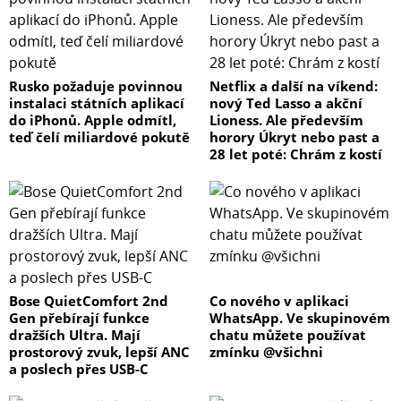
Rusko požaduje povinnou
Netflix a další na víkend:
instalaci státních aplikací
nový Ted Lasso a akční
do iPhonů. Apple odmítl,
Lioness. Ale především
teď čelí miliardové pokutě
horory Úkryt nebo past a
28 let poté: Chrám z kostí
Bose QuietComfort 2nd
Co nového v aplikaci
Gen přebírají funkce
WhatsApp. Ve skupinovém
dražších Ultra. Mají
chatu můžete používat
prostorový zvuk, lepší ANC
zmínku @všichni
a poslech přes USB-C