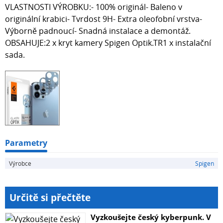
VLASTNOSTI VÝROBKU:- 100% originál- Baleno v
originální krabici- Tvrdost 9H- Extra oleofobní vrstva-
Výborně padnoucí- Snadná instalace a demontáž.
OBSAHUJE:2 x kryt kamery Spigen Optik.TR1 x instalační
sada.
Parametry
Výrobce
Spigen
Určitě si přečtěte
Vyzkoušejte český kyberpunk. V