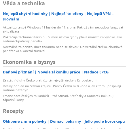
Věda a technika
Nejlepší chytré hodinky
Nejlepší telefony
Nejlepší VPN –
srovnání
Aktualizujte své Windows 11 Insider do 11. srpna. Pak už vám nebudou fungovat
aktualizace
Pokračuje záchrana Starshipu. V moři už dva týdny plave monstrum vysoké jako
sedmnáctipatrový panelák
Normálně za peníze, dnes zadarmo nebo se slevou: Univerzální čtečka, cloudová
peněženka a karetní survival
Ekonomika a byznys
Daňové přiznání
Novela zákoníku práce
Nadace EPCG
Za státní dluhy Česko platí čtvrté nejvyšší úroky v Evropské unii
Děsivý pohled na českou krajinu. Proč v Česku mizí voda a jak k tomu přispívají
rodinné bazény?
Emancipace českých miliardářů. Proč Strnad, Křetínský a Komárek nakupují
západní ikony
Recepty
Oblíbené zimní polévky
Domácí pekárny
Jídlo podle horoskopu