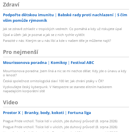
Zdraví
Podpořte dětskou imunitu
Babské rady proti nachlazení
S čím
vším pomůže rýmovník
Jak se zdravě zchladit v tropických vedrech: Co pomáhá a kdy už riskujete úpal
Úpal a úžeh: Jak je poznat a jak se z nich rychle vyléčit
Parazité v nás: Kterým se u nás líbí a kde v našem těle je můžeme najít?
Pro nejmenší
Mourissonova poradna
Komiksy
Festival ABC
Mourrisonova poradna: Jsem líná a nic se mi nechce dělat: Kdy jde o únavu a kdy
o lenost?
Česká společnost ornitologická slaví 100 let: Jak chrání ptáky v ČR?
Vyzkoušejte český kyberpunk. V Netspectre se stanete elitním hackerem
napadajícím korporátní sítě
Video
Prostor X
Branky, body, kokoti
Fortuna liga
Prague Pride vrcholí: Tisíce lidí v ulicích, jde duhový průvod! (8. srpna 2026)
Prague Pride vrcholí: Tisíce lidí v ulicích, jde duhový průvod! (8. srpna 2026)