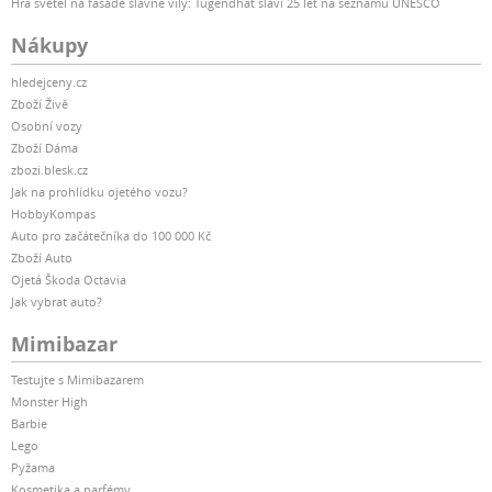
Hra světel na fasádě slavné vily: Tugendhat slaví 25 let na seznamu UNESCO
Nákupy
hledejceny.cz
Zboží Živě
Osobní vozy
Zboží Dáma
zbozi.blesk.cz
Jak na prohlídku ojetého vozu?
HobbyKompas
Auto pro začátečníka do 100 000 Kč
Zboží Auto
Ojetá Škoda Octavia
Jak vybrat auto?
Mimibazar
Testujte s Mimibazarem
Monster High
Barbie
Lego
Pyžama
Kosmetika a parfémy