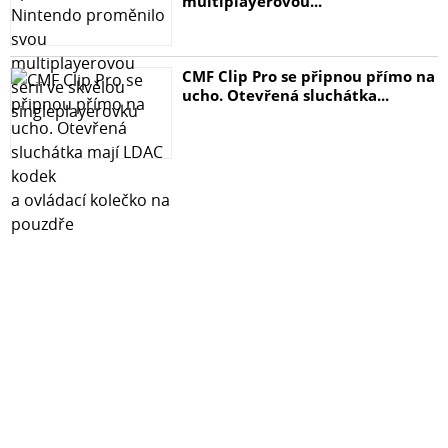
multiplayerovou...
- Ideálně průsvitné
- Bez negativního vlivu na citlivost displeje
- Originální balení
CMF Clip Pro se připnou přímo na
V sadě: 1 x sklo Spigen Glas.TR Slim 1 x instalační sada
ucho. Otevřená sluchátka...