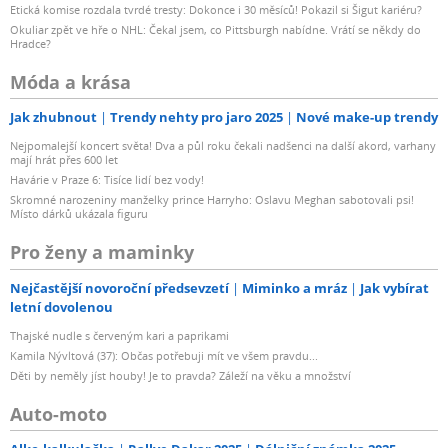
Etická komise rozdala tvrdé tresty: Dokonce i 30 měsíců! Pokazil si Šigut kariéru?
Okuliar zpět ve hře o NHL: Čekal jsem, co Pittsburgh nabídne. Vrátí se někdy do
Hradce?
Móda a krása
Jak zhubnout
Trendy nehty pro jaro 2025
Nové make-up trendy
Nejpomalejší koncert světa! Dva a půl roku čekali nadšenci na další akord, varhany
mají hrát přes 600 let
Havárie v Praze 6: Tisíce lidí bez vody!
Skromné narozeniny manželky prince Harryho: Oslavu Meghan sabotovali psi!
Místo dárků ukázala figuru
Pro ženy a maminky
Nejčastější novoroční předsevzetí
Miminko a mráz
Jak vybírat
letní dovolenou
Thajské nudle s červeným kari a paprikami
Kamila Nývltová (37): Občas potřebuji mít ve všem pravdu...
Děti by neměly jíst houby! Je to pravda? Záleží na věku a množství
Auto-moto