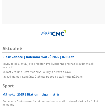
VÝBĚR
Aktuálně
Blesk Vánoce
Kalendář svátků 2025
INFO.cz
Kdyby to dělal muž, je to predátor! Proč Madonně prochází o 30 let mladší
milenci?
Radost v rodině Petra Macinky: Polibky a růžová oslava!
Krvavé drama v Londýně: Útočnice pobodala čtyři muže nůžkami
Sport
MS hokej 2025
Biatlon
Liga mistrů
Brabenec v Brně znovu oživí silnou rodinnou značku. Vegas? Kasina šla úplně
mimo mě