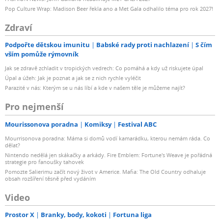
Pop Culture Wrap: Madison Beer řekla ano a Met Gala odhalilo téma pro rok 2027!
Zdraví
Podpořte dětskou imunitu
Babské rady proti nachlazení
S čím
vším pomůže rýmovník
Jak se zdravě zchladit v tropických vedrech: Co pomáhá a kdy už riskujete úpal
Úpal a úžeh: Jak je poznat a jak se z nich rychle vyléčit
Parazité v nás: Kterým se u nás líbí a kde v našem těle je můžeme najít?
Pro nejmenší
Mourissonova poradna
Komiksy
Festival ABC
Mourrisonova poradna: Máma si domů vodí kamarádku, kterou nemám ráda. Co
dělat?
Nintendo nedělá jen skákačky a arkády. Fire Emblem: Fortune's Weave je pořádná
strategie pro fanoušky tahovek
Pomozte Salierimu začít nový život v Americe. Mafia: The Old Country odhaluje
obsah rozšíření těsně před vydáním
Video
Prostor X
Branky, body, kokoti
Fortuna liga