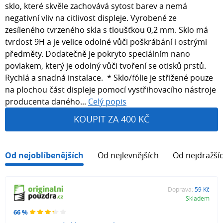
sklo, které skvěle zachovává sytost barev a nemá
negativní vliv na citlivost displeje. Vyrobené ze
zesíleného tvrzeného skla s tloušťkou 0,2 mm. Sklo má
tvrdost 9H a je velice odolné vůči poškrábání i ostrými
předměty. Dodatečně je pokryto speciálním nano
povlakem, který je odolný vůči tvoření se otisků prstů.
Rychlá a snadná instalace. * Sklo/fólie je střižené pouze
na plochou část displeje pomocí vystřihovacího nástroje
producenta daného...
Celý popis
KOUPIT ZA 400 KČ
Od nejoblíbenějších
Od nejlevnějších
Od nejdražší
Doprava:
59 Kč
Skladem
66 %