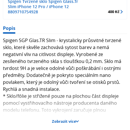
Spigen Tvrzené sklo Spigen Glass.Tr
Slim iPhone 12 Pro / iPhone 12
8809710754928
400 Kč
Popis
Spigen SGP Glas.TR Slim - krystalicky průsvitné tvrzené
sklo, které skvěle zachovává sytost barev a nemá
negativní vliv na citlivost displeje. Vyrobené ze
zesíleného tvrzeného skla s tloušťkou 0,2 mm. Sklo má
tvrdost 9H a je velice odolné vůči poškrábání i ostrými
předměty. Dodatečně je pokryto speciálním nano
povlakem, který je odolný vůči tvoření se otisků prstů.
Rychlá a snadná instalace.
* Sklo/fólie je střižené pouze na plochou část displeje
pomocí vystřihovacího nástroje producenta daného
modelu telefonu. Toto vykrojení zaručuje plnou
kompatibilitu s našimi ochrannými doplňky.
Zobrazit více
** S ohledem na různorodé frézování okrajů displeje se