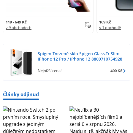
119 - 649 Kč
169 Kč
v 9 obchodech
v 1 obchodě
Spigen Tvrzené sklo Spigen Glass.Tr Slim
iPhone 12 Pro / iPhone 12 8809710754928
Nejnižší cena!
400 Kč
Články odjinud