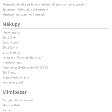
Poslední sklenička se Samem Neillem: Už jsem vám to vyprávěl?
Epicentrum Kalousek Nové nahrání
Meghanin narozeninový taneček
Nákupy
hledejceny.cz
Zboží Živě
Osobní vozy
Zboží Dáma
zbozi.blesk.cz
Jak na prohlídku ojetého vozu?
HobbyKompas
Auto pro začátečníka do 100 000 Kč
Zboží Auto
Ojetá Škoda Octavia
Jak vybrat auto?
Mimibazar
Testujte s Mimibazarem
Monster High
Barbie