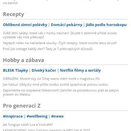
na daních
Recepty
Oblíbené zimní polévky
Domácí pekárny
Jídlo podle horoskopu
Svěží letní saláty, které vás v horku neunaví: Zkuste k zelenině přidat ovoce,
výsledek vás mile překvapí!
Nejlepší nálev na nakládané okurky: Čtyři recepty, které musíte letos zkusit!
Proč jíst cottage každý den? Tady je 7 překvapivých důvodů
Hobby a zábava
BLESK Tlapky
Divoký kačer
Netflix filmy a seriály
OBRAZEM: Modré slzy na Tchaj-wanu mění moře v magickou říši
Jan Faltus: Vždycky mně přišlo trošku zvrhlé splachovat pitnou vodou
Zapomeňte na rozpálené Středomoří! Zamiřte na pohádkovou pláž se zlatým
pískem do Walesu
Pro generaci Z
#inspirace
#wellbeing
#news
Jak funguje vztah Lva a Vodnáře?
FASHION NEWS: John Galliano headlinuje MET GALA 2027