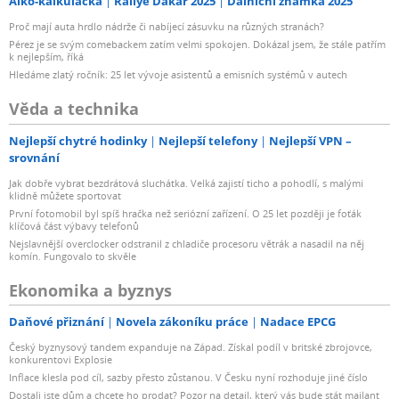
Alko-kalkulačka
Rallye Dakar 2025
Dálniční známka 2025
Proč mají auta hrdlo nádrže či nabíjecí zásuvku na různých stranách?
Pérez je se svým comebackem zatím velmi spokojen. Dokázal jsem, že stále patřím
k nejlepším, říká
Hledáme zlatý ročník: 25 let vývoje asistentů a emisních systémů v autech
Věda a technika
Nejlepší chytré hodinky
Nejlepší telefony
Nejlepší VPN –
srovnání
Jak dobře vybrat bezdrátová sluchátka. Velká zajistí ticho a pohodlí, s malými
klidně můžete sportovat
První fotomobil byl spíš hračka než seriózní zařízení. O 25 let později je foťák
klíčová část výbavy telefonů
Nejslavnější overclocker odstranil z chladiče procesoru větrák a nasadil na něj
komín. Fungovalo to skvěle
Ekonomika a byznys
Daňové přiznání
Novela zákoníku práce
Nadace EPCG
Český byznysový tandem expanduje na Západ. Získal podíl v britské zbrojovce,
konkurentovi Explosie
Inflace klesla pod cíl, sazby přesto zůstanou. V Česku nyní rozhoduje jiné číslo
Dostali jste dům a chcete ho prodat? Pozor na detail, který vás bude stát majlant