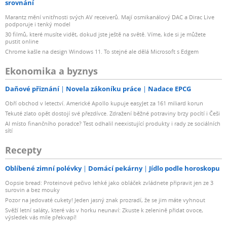
srovnání
Marantz mění vnitřnosti svých AV receiverů. Mají osmikanálový DAC a Dirac Live
podporuje i tenký model
30 filmů, které musíte vidět, dokud jste ještě na světě. Víme, kde si je můžete
pustit online
Chrome kašle na design Windows 11. To stejné ale dělá Microsoft s Edgem
Ekonomika a byznys
Daňové přiznání
Novela zákoníku práce
Nadace EPCG
Obří obchod v letectví. Americké Apollo kupuje easyJet za 161 miliard korun
Tekuté zlato opět dostojí své přezdívce. Zdražení běžné potraviny brzy pocítí i Češi
AI místo finančního poradce? Test odhalil neexistující produkty i rady ze sociálních
sítí
Recepty
Oblíbené zimní polévky
Domácí pekárny
Jídlo podle horoskopu
Oopsie bread: Proteinové pečivo lehké jako obláček zvládnete připravit jen ze 3
surovin a bez mouky
Pozor na jedovaté cukety! Jeden jasný znak prozradí, že se jim máte vyhnout
Svěží letní saláty, které vás v horku neunaví: Zkuste k zelenině přidat ovoce,
výsledek vás mile překvapí!