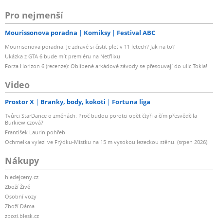
Pro nejmenší
Mourissonova poradna
Komiksy
Festival ABC
Mourrisonova poradna: Je zdravé si čistit pleť v 11 letech? Jak na to?
Ukázka z GTA 6 bude mít premiéru na Netflixu
Forza Horizon 6 (recenze): Oblíbené arkádové závody se přesouvají do ulic Tokia!
Video
Prostor X
Branky, body, kokoti
Fortuna liga
Tvůrci StarDance o změnách: Proč budou porotci opět čtyři a čím přesvědčila
Burkiewiczová?
František Laurin pohřeb
Ochmelka vylezl ve Frýdku-Místku na 15 m vysokou lezeckou stěnu. (srpen 2026)
Nákupy
hledejceny.cz
Zboží Živě
Osobní vozy
Zboží Dáma
zbozi.blesk.cz