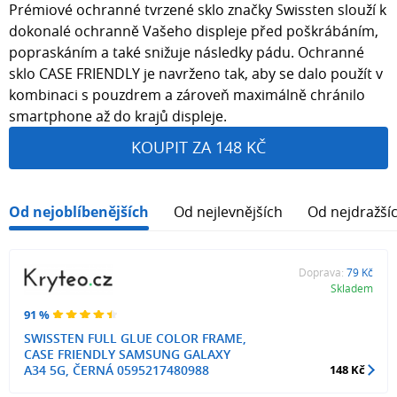
Prémiové ochranné tvrzené sklo značky Swissten slouží k
dokonalé ochranně Vašeho displeje před poškrábáním,
popraskáním a také snižuje následky pádu. Ochranné
sklo CASE FRIENDLY je navrženo tak, aby se dalo použít v
kombinaci s pouzdrem a zároveň maximálně chránilo
smartphone až do krajů displeje.
KOUPIT ZA 148 KČ
Od nejoblíbenějších
Od nejlevnějších
Od nejdražší
Doprava:
79 Kč
Skladem
91 %
SWISSTEN FULL GLUE COLOR FRAME,
CASE FRIENDLY SAMSUNG GALAXY
A34 5G, ČERNÁ 0595217480988
148 Kč