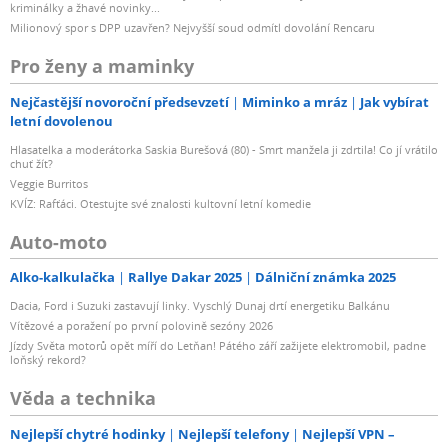
kriminálky a žhavé novinky...
Milionový spor s DPP uzavřen? Nejvyšší soud odmítl dovolání Rencaru
Pro ženy a maminky
Nejčastější novoroční předsevzetí
Miminko a mráz
Jak vybírat
letní dovolenou
Hlasatelka a moderátorka Saskia Burešová (80) - Smrt manžela ji zdrtila! Co jí vrátilo
chuť žít?
Veggie Burritos
KVÍZ: Rafťáci. Otestujte své znalosti kultovní letní komedie
Auto-moto
Alko-kalkulačka
Rallye Dakar 2025
Dálniční známka 2025
Dacia, Ford i Suzuki zastavují linky. Vyschlý Dunaj drtí energetiku Balkánu
Vítězové a poražení po první polovině sezóny 2026
Jízdy Světa motorů opět míří do Letňan! Pátého září zažijete elektromobil, padne
loňský rekord?
Věda a technika
Nejlepší chytré hodinky
Nejlepší telefony
Nejlepší VPN –