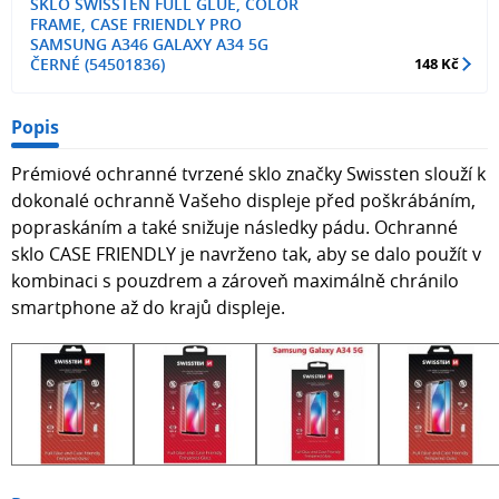
SKLO SWISSTEN FULL GLUE, COLOR
FRAME, CASE FRIENDLY PRO
SAMSUNG A346 GALAXY A34 5G
ČERNÉ (54501836)
148 Kč
Popis
Prémiové ochranné tvrzené sklo značky Swissten slouží k
dokonalé ochranně Vašeho displeje před poškrábáním,
popraskáním a také snižuje následky pádu. Ochranné
sklo CASE FRIENDLY je navrženo tak, aby se dalo použít v
kombinaci s pouzdrem a zároveň maximálně chránilo
smartphone až do krajů displeje.