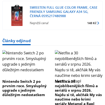
SWISSTEN FULL GLUE COLOR FRAME, CASE
FRIENDLY SAMSUNG GALAXY A34 5G,
ČERNÁ 0595217480988
Nejnižší cena!
148 Kč
Články odjinud
Nintendo Switch 2 po
Netflix a 30
prvním roce. Smysluplný
nejoblíbenějších filmů a
upgrade s jediným
seriálů v srpnu 2026.
důležitým nedostatkem
Najdu si tě, akčňák My vás
naučíme nebo krimi
seriály Metanol a Rapl