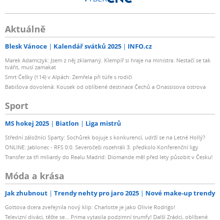
Aktuálně
Blesk Vánoce
Kalendář svátků 2025
INFO.cz
Marek Adamczyk: Jsem z něj zklamaný. Klempíř si hraje na ministra. Nestačí se tak
tvářit, musí zamakat
Smrt Češky (†14) v Alpách: Zemřela při túře s rodiči
Babišova dovolená: Kousek od oblíbené destinace Čechů a Onassisova ostrova
Sport
MS hokej 2025
Biatlon
Liga mistrů
Střední záložníci Sparty: Sochůrek bojuje s konkurencí, udrží se na Letné Hollý?
ONLINE: Jablonec - RFS 0:0. Severočeši rozehráli 3. předkolo Konferenční ligy
Transfer za tři miliardy do Realu Madrid: Diomande měl před lety působit v Česku!
Móda a krása
Jak zhubnout
Trendy nehty pro jaro 2025
Nové make-up trendy
Gottova dcera zveřejnila nový klip: Charlotte je jako Olivie Rodrigo!
Televizní diváci, těšte se... Prima vytasila podzimní trumfy! Další Zrádci, oblíbené