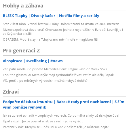
Hobby a zábava
BLESK Tlapky
Divoký kačer
Netflix filmy a seriály
Sraz v šest ráno. Vrchol festivalu Tóny Dolomit zazní za úsvitu ve 3000 metrech
Nízkorozpočtová dovolená? Chorvatsko jedno z nejdražších v Evropě! Levněji je i
ve Švýcarsku a Itálii
OBRAZEM: Modré slzy na Tchaj-wanu mění moře v magickou říši
Pro generaci Z
#inspirace
#wellbeing
#news
Září patří módě: Co přinese Mercedes-Benz Prague Fashion Week SS27
F*ck the glasses: AI Meta brýle mají zjednodušit život, zatím ale dělají opak
Víš, proč ti po mléčných výrobcích možná nebývá dobře?
Zdraví
Podpořte dětskou imunitu
Babské rady proti nachlazení
S čím
vším pomůže rýmovník
Jak se zdravě zchladit v tropických vedrech: Co pomáhá a kdy už riskujete úpal
Úpal a úžeh: Jak je poznat a jak se z nich rychle vyléčit
Parazité v nás: Kterým se u nás líbí a kde v našem těle je můžeme najít?