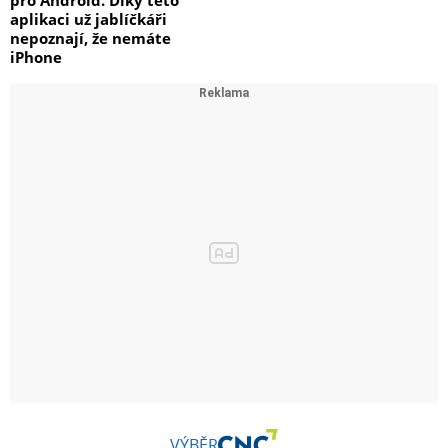
pro Android. Díky této
aplikaci už jablíčkáři
nepoznají, že nemáte
iPhone
VÝBĚR