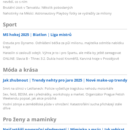
nevědí, co s ním
Brutální útok v Tanvaldu: Několik pobodaných
Nahotinky na Měsíci: Astronautovy Playboy fotky se vydražily za miliony
Sport
MS hokej 2025
Biatlon
Liga mistrů
Ostuda pro Dynamo. Odhlášení béčka za půl milionu, majitelka odmítla nabídku
kraje
Haraslín si zaslouží odejít. Výhra je to i pro Spartu, ale měla by ještě zareagovat
ONLINE: Slavia B - Třinec 3:2. Dukla hostí Kroměříž, Karviná hraje v Prostějově
Móda a krása
Jak zhubnout
Trendy nehty pro jaro 2025
Nové make-up trendy
Smrt na silnici v Letňanech: Policie vyšetřuje tragickou nehodu motorkáře
Sex, fetiš, BDSM, ale i přednášky, workshopy a market. Organizátor Prague Fetish
Weekendu popsal, jak akce probíhá
Vodní zdroje a zemědělská půda v ohrožení: Katastrofální sucha přicházejí stále
dříve
Pro ženy a maminky
Nejčastější novoroční předsevzetí
Miminko a mráz
Jak vybírat