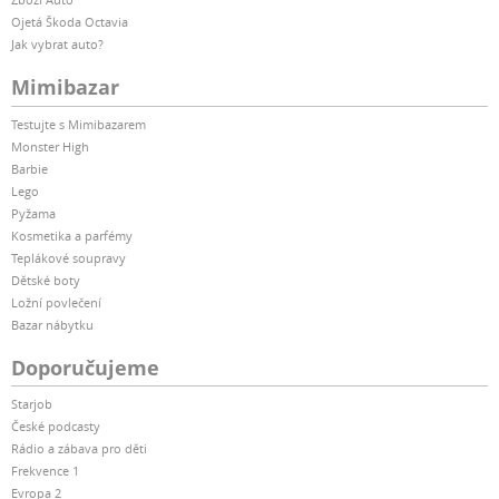
Ojetá Škoda Octavia
Jak vybrat auto?
Mimibazar
Testujte s Mimibazarem
Monster High
Barbie
Lego
Pyžama
Kosmetika a parfémy
Teplákové soupravy
Dětské boty
Ložní povlečení
Bazar nábytku
Doporučujeme
Starjob
České podcasty
Rádio a zábava pro děti
Frekvence 1
Evropa 2