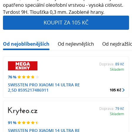
opatřeno speciální oleofobní vrstvou - vysoká citlivost.
Tvrdost 9H. Tloušťka 0,3 mm. Zaoblené hrany.
KOUPIT ZA 105 KČ
Od nejoblíbenějších
Od nejlevnějších
Od nejdražší
Doprava:
89 Kč
Skladem
76 %
SWISSTEN PRO XIAOMI 14 ULTRA RE
2,5D 8595217486911
105 Kč
Doprava:
79 Kč
Skladem
91 %
SWISSTEN PRO XIAOMI 14 ULTRA RE