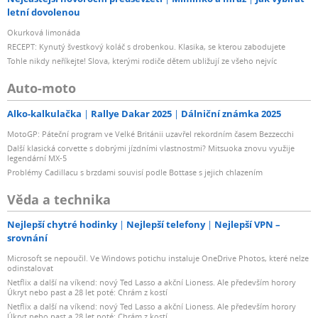
letní dovolenou
Okurková limonáda
RECEPT: Kynutý švestkový koláč s drobenkou. Klasika, se kterou zabodujete
Tohle nikdy neříkejte! Slova, kterými rodiče dětem ubližují ze všeho nejvíc
Auto-moto
Alko-kalkulačka
Rallye Dakar 2025
Dálniční známka 2025
MotoGP: Páteční program ve Velké Británii uzavřel rekordním časem Bezzecchi
Další klasická corvette s dobrými jízdními vlastnostmi? Mitsuoka znovu využije
legendární MX-5
Problémy Cadillacu s brzdami souvisí podle Bottase s jejich chlazením
Věda a technika
Nejlepší chytré hodinky
Nejlepší telefony
Nejlepší VPN –
srovnání
Microsoft se nepoučil. Ve Windows potichu instaluje OneDrive Photos, které nelze
odinstalovat
Netflix a další na víkend: nový Ted Lasso a akční Lioness. Ale především horory
Úkryt nebo past a 28 let poté: Chrám z kostí
Netflix a další na víkend: nový Ted Lasso a akční Lioness. Ale především horory
Úkryt nebo past a 28 let poté: Chrám z kostí