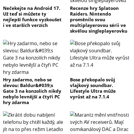
Nečekejte na Android 17.
Recenze hry Splatoon
Už teď si můžete ty
Raiders. Nintendo
nejlepší funkce vyzkoušet
proměnilo svou
i ve starších verzích
multiplayerovou sérii ve
skvělou singleplayerovku
Hry zadarmo, nebo se
Bose překopalo svůj
slevou: Baldur&#039;s
vlajkový soundbar.
Gate 3 na konzolích nikdy
Lifestyle Ultra může
nebylo levnější a čtyři PC
vyrůst až na 7.1.4
hry zdarma