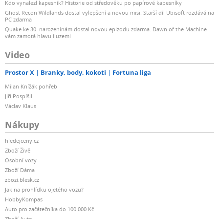
Kdo vynalezl kapesník? Historie od středověku po papírové kapesníky
Ghost Recon Wildlands dostal vylepšení a novou misi. Starší díl Ubisoft rozdává na
PC zdarma
Quake ke 30. narozeninám dostal novou epizodu zdarma. Dawn of the Machine
vám zamotá hlavu iluzemi
Video
Prostor X
Branky, body, kokoti
Fortuna liga
Milan Knížák pohřeb
Jiří Pospíšil
Václav Klaus
Nákupy
hledejceny.cz
Zboží Živě
Osobní vozy
Zboží Dáma
zbozi.blesk.cz
Jak na prohlídku ojetého vozu?
HobbyKompas
Auto pro začátečníka do 100 000 Kč
Zboží Auto