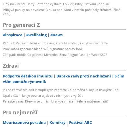
Tipy na víkend: Harry Potter na výstavě! Folklor, bitvy i setkání vodníků
Přibývá paniky na dovolené: Vnuka paní Soni v hotelu poštípaly štěnice! Lékaři
varují
Pro generaci Z
#inspirace
#wellbeing
#news
RECEPT: Perfektní letní kombinace, které tě zchladí, i kdybys nechtěl*a
Proč každá generace hledá svůj signature beauty look
Září patří módě: Co přinese Mercedes-Benz Prague Fashion Week SS27
Zdraví
Podpořte dětskou imunitu
Babské rady proti nachlazení
S čím
vším pomůže rýmovník
Jak se zdravě zchladit v tropických vedrech: Co pomáhá a kdy už riskujete úpal
Úpal a úžeh: Jak je poznat a jak se z nich rychle vyléčit
Parazité v nás: Kterým se u nás líbí a kde v našem těle je můžeme najít?
Pro nejmenší
Mourissonova poradna
Komiksy
Festival ABC