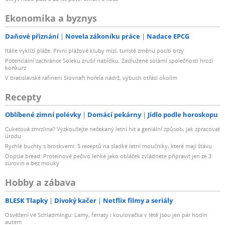
Ekonomika a byznys
Daňové přiznání
Novela zákoníku práce
Nadace EPCG
Itálie vyklízí pláže. První plážové kluby mizí, turisté změnu pocítí brzy
Potenciální zachránce Soleku zrušil nabídku. Zadlužené solární společnosti hrozí
konkurz
V bratislavské rafinerii Slovnaft hořela nádrž, výbuch otřásl okolím
Recepty
Oblíbené zimní polévky
Domácí pekárny
Jídlo podle horoskopu
Cuketová zmrzlina? Vyzkoušejte nečekaný letní hit a geniální způsob, jak zpracovat
úrodu
Rychlé buchty s broskvemi: 5 receptů na sladké letní moučníky, které mají šťávu
Oopsie bread: Proteinové pečivo lehké jako obláček zvládnete připravit jen ze 3
surovin a bez mouky
Hobby a zábava
BLESK Tlapky
Divoký kačer
Netflix filmy a seriály
Osvěžení ve Schladmingu: Lamy, ferraty i koulovačka v létě jsou jen pár hodin
autem