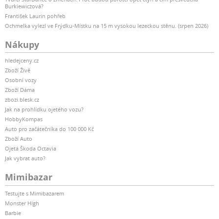
Burkiewiczová?
František Laurin pohřeb
Ochmelka vylezl ve Frýdku-Místku na 15 m vysokou lezeckou stěnu. (srpen 2026)
Nákupy
hledejceny.cz
Zboží Živě
Osobní vozy
Zboží Dáma
zbozi.blesk.cz
Jak na prohlídku ojetého vozu?
HobbyKompas
Auto pro začátečníka do 100 000 Kč
Zboží Auto
Ojetá Škoda Octavia
Jak vybrat auto?
Mimibazar
Testujte s Mimibazarem
Monster High
Barbie