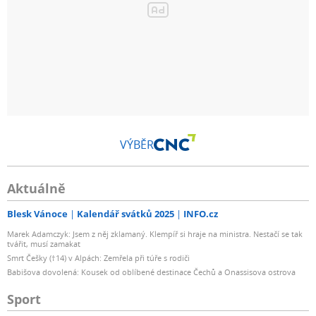
VÝBĚR
Aktuálně
Blesk Vánoce
Kalendář svátků 2025
INFO.cz
Marek Adamczyk: Jsem z něj zklamaný. Klempíř si hraje na ministra. Nestačí se tak
tvářit, musí zamakat
Smrt Češky (†14) v Alpách: Zemřela při túře s rodiči
Babišova dovolená: Kousek od oblíbené destinace Čechů a Onassisova ostrova
Sport