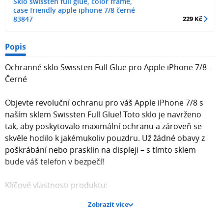
Sklo swissten full glue, color frame,
case friendly apple iphone 7/8 černé
83847
229 Kč
Popis
Ochranné sklo Swissten Full Glue pro Apple iPhone 7/8 -
Černé
Objevte revoluční ochranu pro váš Apple iPhone 7/8 s
naším sklem Swissten Full Glue! Toto sklo je navrženo
tak, aby poskytovalo maximální ochranu a zároveň se
skvěle hodilo k jakémukoliv pouzdru. Už žádné obavy z
poškrábání nebo prasklin na displeji – s tímto sklem
bude váš telefon v bezpečí!
Klíčové vlastnosti produktu:
Zobrazit více
Design CASE FRIENDLY: Sklo je navrženo tak, aby bylo