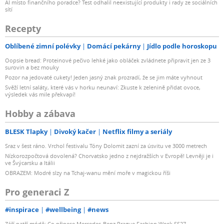
AI místo finančního poradce? Test odhalil neexistující produkty i rady ze sociálních
sítí
Recepty
Oblíbené zimní polévky
Domácí pekárny
Jídlo podle horoskopu
Oopsie bread: Proteinové pečivo lehké jako obláček zvládnete připravit jen ze 3
surovin a bez mouky
Pozor na jedovaté cukety! Jeden jasný znak prozradí, že se jim máte vyhnout
Svěží letní saláty, které vás v horku neunaví: Zkuste k zelenině přidat ovoce,
výsledek vás mile překvapí!
Hobby a zábava
BLESK Tlapky
Divoký kačer
Netflix filmy a seriály
Sraz v šest ráno. Vrchol festivalu Tóny Dolomit zazní za úsvitu ve 3000 metrech
Nízkorozpočtová dovolená? Chorvatsko jedno z nejdražších v Evropě! Levněji je i
ve Švýcarsku a Itálii
OBRAZEM: Modré slzy na Tchaj-wanu mění moře v magickou říši
Pro generaci Z
#inspirace
#wellbeing
#news
Září patří módě: Co přinese Mercedes-Benz Prague Fashion Week SS27