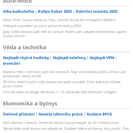
Auto-moto
Alko-kalkulačka
Rallye Dakar 2025
Dálniční známka 2025
Dacia, Ford i Suzuki zastavují linky. Vyschlý Dunaj drtí energetiku Balkánu
Vítězové a poražení po první polovině sezóny 2026
Jízdy Světa motorů opět míří do Letňan! Pátého září zažijete elektromobil, padne
loňský rekord?
Věda a technika
Nejlepší chytré hodinky
Nejlepší telefony
Nejlepší VPN –
srovnání
Marantz mění vnitřnosti svých AV receiverů. Mají osmikanálový DAC a Dirac Live
podporuje i tenký model
30 filmů, které musíte vidět, dokud jste ještě na světě. Víme, kde si je můžete
pustit online
Chrome kašle na design Windows 11. To stejné ale dělá Microsoft s Edgem
Ekonomika a byznys
Daňové přiznání
Novela zákoníku práce
Nadace EPCG
Obří obchod v letectví. Americké Apollo kupuje easyJet za 161 miliard korun
Tekuté zlato opět dostojí své přezdívce. Zdražení běžné potraviny brzy pocítí i Češi