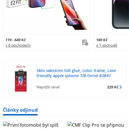
119 - 649 Kč
169 Kč
v 8 obchodech
v 1 obchodě
Sklo swissten full glue, color frame, case
friendly apple iphone 7/8 černé 83847
Nejnižší cena!
229 Kč
Články odjinud