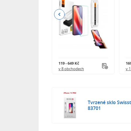
Previous
Kč
119 - 649 Kč
16
 obchodech
v 8 obchodech
v 
Tvrzené sklo Swiss
83701