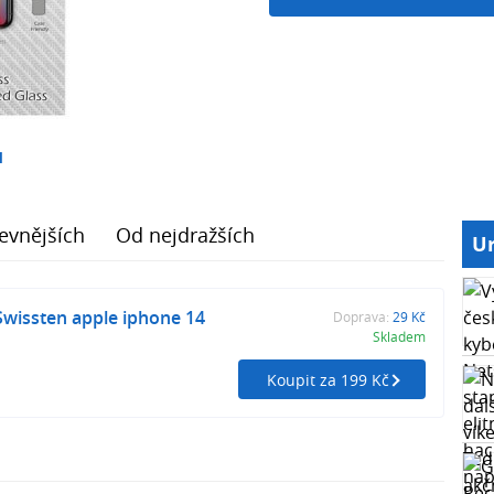
1
evnějších
Od nejdražších
Ur
Swissten apple iphone 14
Doprava:
29 Kč
Skladem
Koupit za 199 Kč