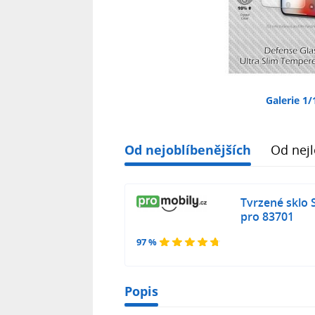
Galerie 1/
Od nejoblíbenějších
Od nejl
Tvrzené sklo 
pro 83701
97 %
Popis