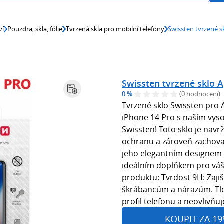
ví
Pouzdra, skla, fólie
Tvrzená skla pro mobilní telefony
Swissten tvrzené s
Swissten tvrzené sklo 
0 %
(0 hodnocení)
Tvrzené sklo Swissten pro 
iPhone 14 Pro s naším vys
Swissten! Toto sklo je nav
ochranu a zároveň zachoval
jeho elegantním designem 
ideálním doplňkem pro váš t
produktu: Tvrdost 9H: Zaji
škrábancům a nárazům. Tl
profil telefonu a neovlivňuj
KOUPIT ZA 19