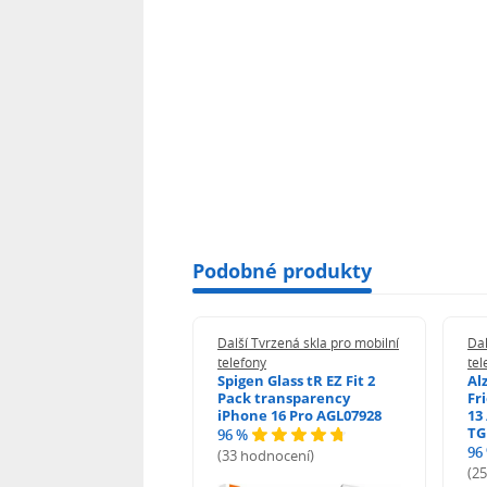
Podobné produkty
 Tvrzená skla pro mobilní
Další Tvrzená skla pro mobilní
Dal
ony
telefony
tel
guard 2.5D Glass
Spigen Glass tR EZ Fit 2
Al
Fit DustFree pro
Pack transparency
Fr
ne 17 Pro Max AGD-
iPhone 16 Pro AGL07928
13 
479BDAP3
TG
96 %
96
(33 hodnocení)
odnocení)
(2