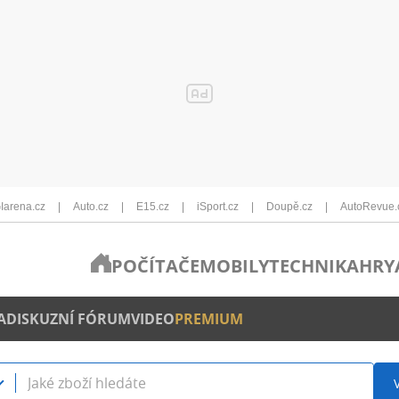
Iarena.cz
Auto.cz
E15.cz
iSport.cz
Doupě.cz
AutoRevue.
POČÍTAČE
MOBILY
TECHNIKA
HRY
A
DISKUZNÍ FÓRUM
VIDEO
PREMIUM