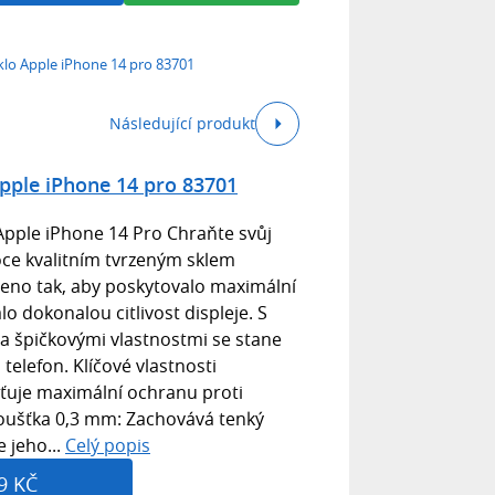
klo Apple iPhone 14 pro 83701
Následující produkt
Apple iPhone 14 pro 83701
Apple iPhone 14 Pro Chraňte svůj
oce kvalitním tvrzeným sklem
rženo tak, aby poskytovalo maximální
o dokonalou citlivost displeje. S
a špičkovými vlastnostmi se stane
elefon. Klíčové vlastnosti
šťuje maximální ochranu proti
oušťka 0,3 mm: Zachovává tenký
e jeho...
Celý popis
9 KČ