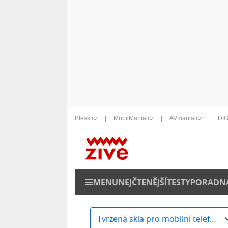
Blesk.cz
MobilMania.cz
AVmania.cz
DIG
MENU
NEJČTENĚJŠÍ
TESTY
PORADN
Tvrzená skla pro mobilní telefony