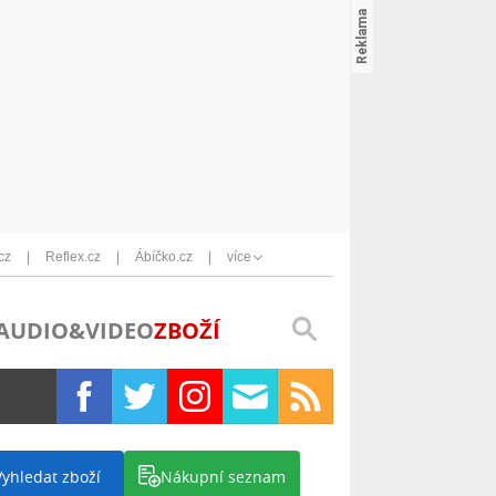
cz
Reflex.cz
Ábíčko.cz
více
AUDIO&VIDEO
ZBOŽÍ
Vyhledat zboží
Nákupní seznam