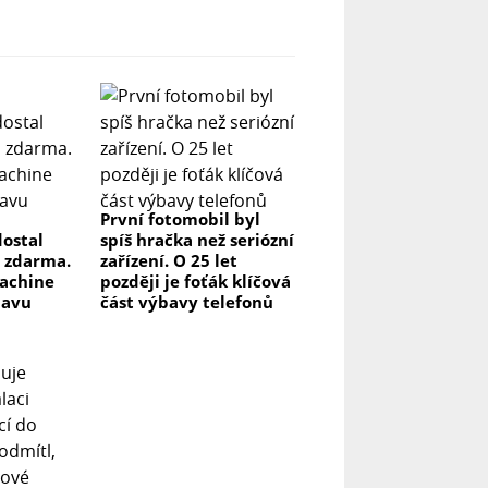
První fotomobil byl
ostal
spíš hračka než seriózní
 zdarma.
zařízení. O 25 let
achine
později je foťák klíčová
lavu
část výbavy telefonů