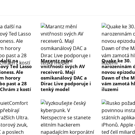
 další na
Marantz mění
Quake ke 30.
nový Ted Lasso
vnitřnosti svých AV
narozeninám d
ioness. Ale
receiverů. Mají
novou epizodu
m horory
osmikanálový DAC a
Dawn of the M
bo past a 28
Dirac Live podporuje i
vám zamotá h
 Chrám z kostí
tenký model
iluzemi