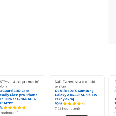
ší Tvrzená skla pro mobilní
Další Tvrzená skla pro mobilní
D
efony
telefony
t
zaGuard 2.5D Case
O2 sklo 4D/FG Samsung
iendly Glass pro iPhone
Galaxy A16/A26 5G 199735
/ 13 Pro / 14 / 16e AGD-
černý okraj
1
F0147P2
90 %
 %
(129 hodnocení)
5 hodnocení)