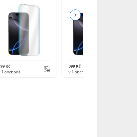
Next
199 Kč
399 Kč
v 1 obchodě
v 1 obchodě