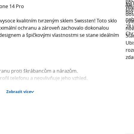
hone 14 Pro
vysoce kvalitním tvrzeným sklem Swissten! Toto sklo
aximální ochranu a zároveň zachovalo dokonalou
m designem a špičkovými vlastnostmi se stane ideálním
hranu proti škrábancům a nárazům.
fil telefonu a neovlivňuje jeho vzhled.
oužívání a minimalizují riziko odštípnutí.
Zobrazit více
prstů a usnadňuje údržbu skla.
kaci a zajišťuje dokonalé přilnutí k displeji.
?
cké, ale také stylové. Díky svému designu se perfektně
tuje mu ochranu, kterou si zaslouží. S jeho vysokou