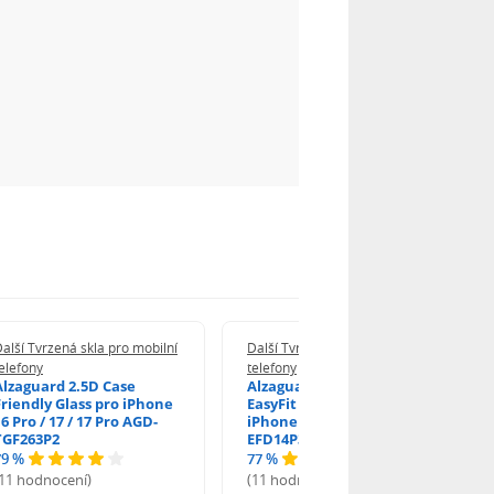
alší Tvrzená skla pro mobilní
Další Tvrzená skla pro mobilní
elefony
telefony
Alzaguard 2.5D Case
Alzaguard 2.5D Glass
Friendly Glass pro iPhone
EasyFit DustFree pro
6 Pro / 17 / 17 Pro AGD-
iPhone 16 Pro / 17 AGD-
TGF263P2
EFD14P3
79 %
77 %
(11 hodnocení)
(11 hodnocení)