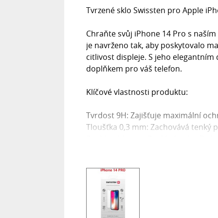
Tvrzené sklo Swissten pro Apple iP
Chraňte svůj iPhone 14 Pro s naším 
je navrženo tak, aby poskytovalo m
citlivost displeje. S jeho elegantní
doplňkem pro váš telefon.
Klíčové vlastnosti produktu:
Tvrdost 9H: Zajišťuje maximální oc
Tloušťka 0,3 mm: Zachovává tenký pro
Zaoblené hrany: Zajišťují pohodlné p
Olejofobní vrstva: Odpuzuje otisky 
Vysoce adhesivní část: Usnadňuje apli
Proč si vybrat tvrzené sklo Swissten
Naše tvrzené sklo je nejenom prakti
hodí k vašemu iPhonu 14 Pro a posky