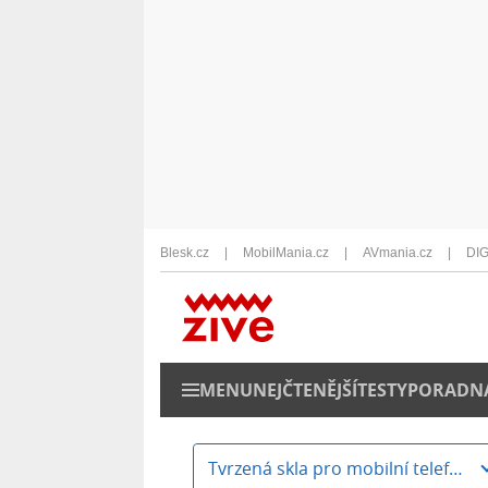
Blesk.cz
MobilMania.cz
AVmania.cz
DIG
MENU
NEJČTENĚJŠÍ
TESTY
PORADN
Tvrzená skla pro mobilní telefony