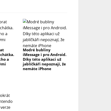
rat
Modré bubliny
uchátka.
iMessage i pro Android.
icho a
Díky této aplikaci už
lými
jablíčkáři nepoznají, že
nemáte iPhone