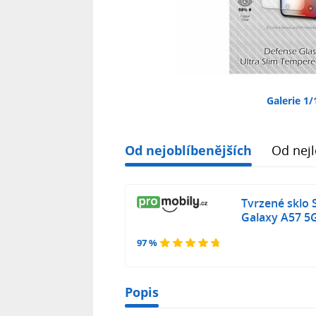
Galerie 1/
Od nejoblíbenějších
Od nejl
Tvrzené sklo
Galaxy A57 5
97 %
Popis