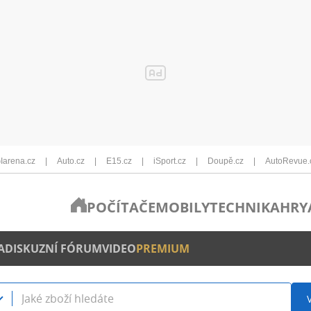
Iarena.cz
Auto.cz
E15.cz
iSport.cz
Doupě.cz
AutoRevue.
POČÍTAČE
MOBILY
TECHNIKA
HRY
A
DISKUZNÍ FÓRUM
VIDEO
PREMIUM