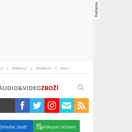
cz
Reflex.cz
Ábíčko.cz
více
AUDIO&VIDEO
ZBOŽÍ
Vyhledat zboží
Nákupní seznam