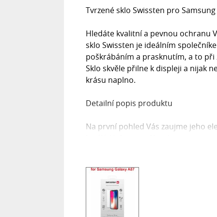
Tvrzené sklo Swissten pro Samsung
Hledáte kvalitní a pevnou ochranu V
sklo Swissten je ideálním společník
poškrábáním a prasknutím, a to při z
Sklo skvěle přilne k displeji a nijak
krásu naplno.
Detailní popis produktu
Na první pohled Vás zaujme jeho ele
hodí k Vašemu zařízení.
Výhody produktu
Tvrdost 9H pro maximální odolnost
100% průhlednost bez ovlivnění kval