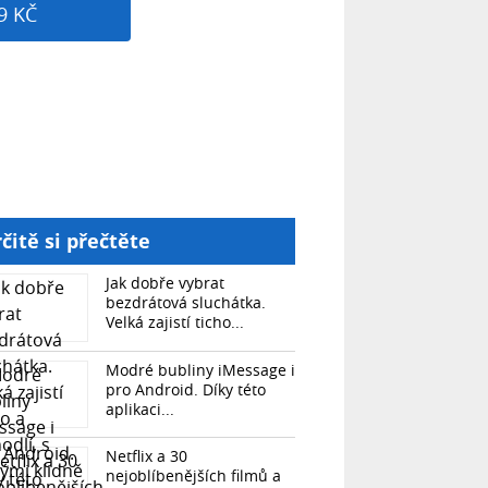
9 KČ
čitě si přečtěte
Jak dobře vybrat
bezdrátová sluchátka.
Velká zajistí ticho...
Modré bubliny iMessage i
pro Android. Díky této
aplikaci...
Netflix a 30
nejoblíbenějších filmů a