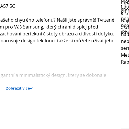
 A57 5G
ašeho chytrého telefonu? Našli jste správně! Tvrzené
em pro Váš Samsung, který chrání displej před
achování perfektní čistoty obrazu a citlivosti dotyku.
 nenarušuje design telefonu, takže si můžete užívat jeho
gantní a minimalistický design, který se dokonale
Zobrazit více
ity obrazu