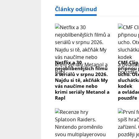
Články odjinud
Netflix a 30
CMF Clip
nejoblíbenějších filmů
připnou 
a seriálů v srpnu 2026.
ucho. Ot
Najdu si tě, akčňák My
sluchátk
vás naučíme nebo
kodek
krimi seriály Metanol a
a ovláda
Rapl
pouzdře