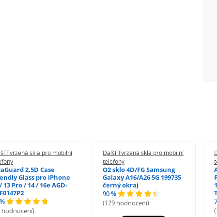
ší Tvrzená skla pro mobilní
Další Tvrzená skla pro mobilní
D
efony
telefony
t
zaGuard 2.5D Case
O2 sklo 4D/FG Samsung
iendly Glass pro iPhone
Galaxy A16/A26 5G 199735
/ 13 Pro / 14 / 16e AGD-
černý okraj
1
F0147P2
90 %
 %
(129 hodnocení)
5 hodnocení)