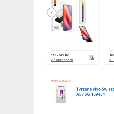
Previous
Kč
119 - 649 Kč
16
 obchodech
v 8 obchodech
v 
Tvrzené sklo Swiss
A57 5G 169434