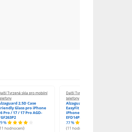
alší Tvrzená skla pro mobilní
Další Tvrzená skla pro mobilní
elefony
telefony
Alzaguard 2.5D Case
Alzaguard 2.5D Glass
Friendly Glass pro iPhone
EasyFit DustFree pro
6 Pro / 17 / 17 Pro AGD-
iPhone 16 Pro / 17 AGD-
TGF263P2
EFD14P3
79 %
77 %
(11 hodnocení)
(11 hodnocení)