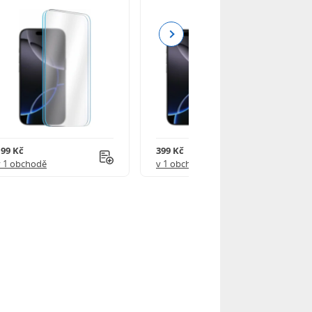
Next
199 Kč
399 Kč
v 1 obchodě
v 1 obchodě