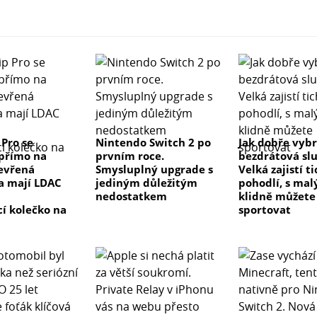
 Pro se
Nintendo Switch 2 po
Jak dobře vyb
přímo na
prvním roce.
bezdrátová sl
evřená
Smysluplný upgrade s
Velká zajistí t
a mají LDAC
jediným důležitým
pohodlí, s ma
nedostatkem
klidně můžete
cí kolečko na
sportovat