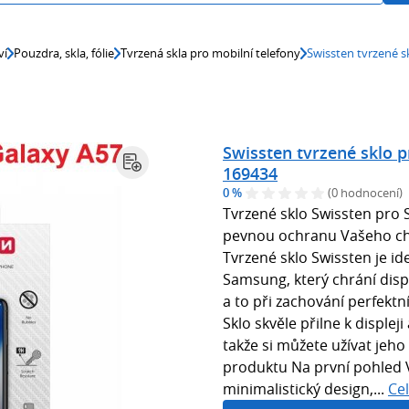
ví
Pouzdra, skla, fólie
Tvrzená skla pro mobilní telefony
Swissten tvrzené 
Swissten tvrzené sklo 
169434
0 %
(0 hodnocení)
Tvrzené sklo Swissten pro 
pevnou ochranu Vašeho chy
Tvrzené sklo Swissten je i
Samsung, který chrání dis
a to při zachování perfektní
Sklo skvěle přilne k displej
takže si můžete užívat jeho
produktu Na první pohled 
minimalistický design,...
Ce