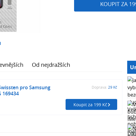
KOUPIT ZA 19
1
evnějších
Od nejdražších
Ur
 Swissten pro Samsung
Doprava:
29 Kč
G 169434
Koupit za 199 Kč