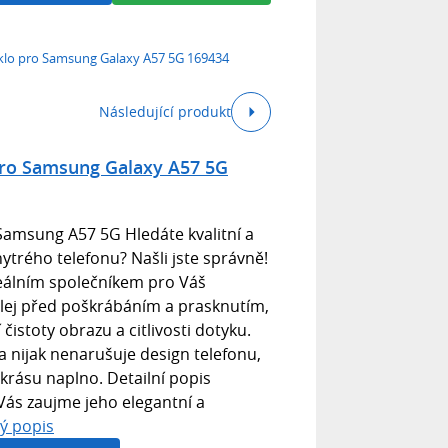
sklo pro Samsung Galaxy A57 5G 169434
Následující produkt
pro Samsung Galaxy A57 5G
Samsung A57 5G Hledáte kvalitní a
trého telefonu? Našli jste správně!
deálním společníkem pro Váš
plej před poškrábáním a prasknutím,
 čistoty obrazu a citlivosti dotyku.
i a nijak nenarušuje design telefonu,
 krásu naplno. Detailní popis
Vás zaujme jeho elegantní a
lý popis