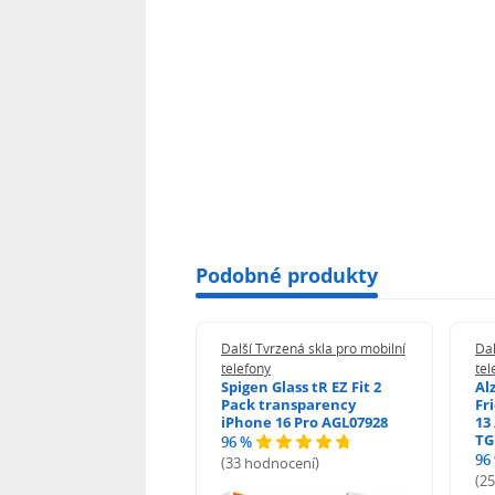
Podobné produkty
 Tvrzená skla pro mobilní
Další Tvrzená skla pro mobilní
Dal
ony
telefony
tel
guard 2.5D Glass
Spigen Glass tR EZ Fit 2
Al
Fit DustFree pro
Pack transparency
Fr
ne 17 Pro Max AGD-
iPhone 16 Pro AGL07928
13 
479BDAP3
TG
96 %
96
(33 hodnocení)
odnocení)
(2