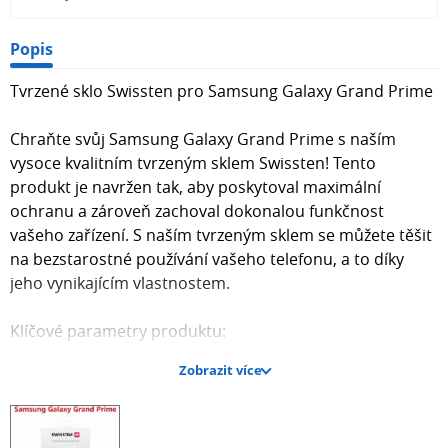
Popis
Tvrzené sklo Swissten pro Samsung Galaxy Grand Prime
Chraňte svůj Samsung Galaxy Grand Prime s naším
vysoce kvalitním tvrzeným sklem Swissten! Tento
produkt je navržen tak, aby poskytoval maximální
ochranu a zároveň zachoval dokonalou funkčnost
vašeho zařízení. S naším tvrzeným sklem se můžete těšit
na bezstarostné používání vašeho telefonu, a to díky
jeho vynikajícím vlastnostem.
Klíčové parametry produktu:
Zobrazit více
Tvrdost: 9H - nejvyšší úroveň ochrany proti poškrábání
Tloušťka: 0,3 mm - tenké a lehké, ale přesto odolné
Zaoblené hrany: pro pohodlné používání a elegantní