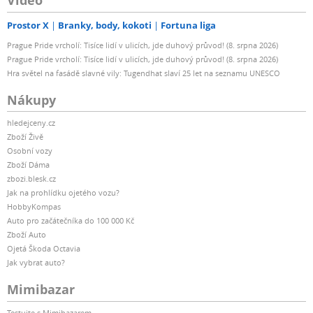
Video
Prostor X
Branky, body, kokoti
Fortuna liga
Prague Pride vrcholí: Tisíce lidí v ulicích, jde duhový průvod! (8. srpna 2026)
Prague Pride vrcholí: Tisíce lidí v ulicích, jde duhový průvod! (8. srpna 2026)
Hra světel na fasádě slavné vily: Tugendhat slaví 25 let na seznamu UNESCO
Nákupy
hledejceny.cz
Zboží Živě
Osobní vozy
Zboží Dáma
zbozi.blesk.cz
Jak na prohlídku ojetého vozu?
HobbyKompas
Auto pro začátečníka do 100 000 Kč
Zboží Auto
Ojetá Škoda Octavia
Jak vybrat auto?
Mimibazar
Testujte s Mimibazarem