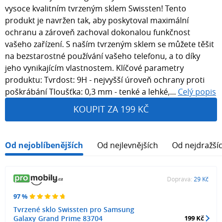
vysoce kvalitním tvrzeným sklem Swissten! Tento
produkt je navržen tak, aby poskytoval maximální
ochranu a zároveň zachoval dokonalou funkčnost
vašeho zařízení. S naším tvrzeným sklem se můžete těšit
na bezstarostné používání vašeho telefonu, a to díky
jeho vynikajícím vlastnostem. Klíčové parametry
produktu: Tvrdost: 9H - nejvyšší úroveň ochrany proti
poškrábání Tloušťka: 0,3 mm - tenké a lehké,...
Celý popis
KOUPIT ZA 199 KČ
Od nejoblíbenějších
Od nejlevnějších
Od nejdražší
Doprava:
29 Kč
97 %
Tvrzené sklo Swissten pro Samsung
Galaxy Grand Prime 83704
199 Kč