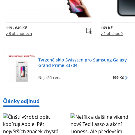
119 - 649 Kč
169 Kč
v 8 obchodech
v 1 obchodě
Tvrzené sklo Swissten pro Samsung Galaxy
Grand Prime 83704
Nejnižší cena!
199 Kč
Články odjinud