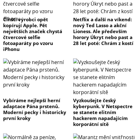
Čínští výrobci opět
Netflix a další na víkend:
kopírují Apple. Pět
nový Ted Lasso a akční
největších značek chystá
Lioness. Ale především
čtvercové selfie
horory Úkryt nebo past a
fotoaparáty po vzoru
28 let poté: Chrám z kostí
iPhonu
Vybíráme nejlepší herní
Vyzkoušejte český
adaptace Pána prstenů.
kyberpunk. V Netspectre
Moderní pecky i historicky
se stanete elitním
první kroky
hackerem napadajícím
korporátní sítě