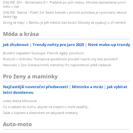
ONLINE: Zlín - Bohemians 0:1. Pražané po půli vedou. Mirvald zaznamenal první
trefu v lize
ONLINE: Teplice - Plzeň 3:4. Sedm branek v prvním poločase je vyrovnaný rekord
české ligy
Gning se trápí: v Baníku je pět měsíců bez bodu! Důvody se opakují u tří trenérů
Móda a krása
Jak zhubnout
Trendy nehty pro jaro 2025
Nové make-up trendy
Brutální napadení Soukupa. Právník Agáty promluvil
Rozruch v Grónsku: Trumpova společnost provádí ropné vrty bez povolení!
Neurvalci v Zoo Ostrava krmili mandrily! Po napomenutí ještě nadávali
Pro ženy a maminky
Nejčastější novoroční předsevzetí
Miminko a mráz
Jak vybírat
letní dovolenou
video Alena Mihulová
Co si zabalit do kufru, abyste na (nejen) u moře zazářily...
Salát s koprem a dresinkem ze zakysané smetany
Auto-moto