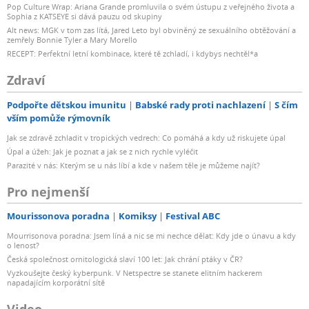
Pop Culture Wrap: Ariana Grande promluvila o svém ústupu z veřejného života a
Sophia z KATSEYE si dává pauzu od skupiny
Alt news: MGK v tom zas lítá, Jared Leto byl obviněný ze sexuálního obtěžování a
zemřely Bonnie Tyler a Mary Morello
RECEPT: Perfektní letní kombinace, které tě zchladí, i kdybys nechtěl*a
Zdraví
Podpořte dětskou imunitu
Babské rady proti nachlazení
S čím
vším pomůže rýmovník
Jak se zdravě zchladit v tropických vedrech: Co pomáhá a kdy už riskujete úpal
Úpal a úžeh: Jak je poznat a jak se z nich rychle vyléčit
Parazité v nás: Kterým se u nás líbí a kde v našem těle je můžeme najít?
Pro nejmenší
Mourissonova poradna
Komiksy
Festival ABC
Mourrisonova poradna: Jsem líná a nic se mi nechce dělat: Kdy jde o únavu a kdy
o lenost?
Česká společnost ornitologická slaví 100 let: Jak chrání ptáky v ČR?
Vyzkoušejte český kyberpunk. V Netspectre se stanete elitním hackerem
napadajícím korporátní sítě