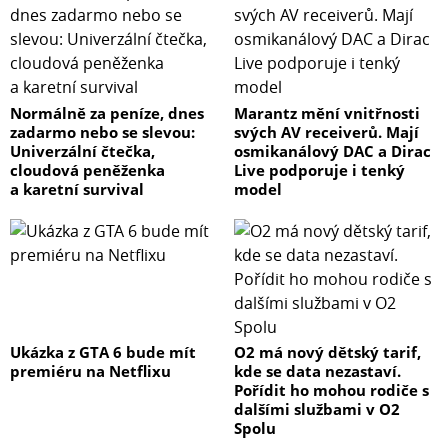
Normálně za peníze, dnes
Marantz mění vnitřnosti
zadarmo nebo se slevou:
svých AV receiverů. Mají
Univerzální čtečka,
osmikanálový DAC a Dirac
cloudová peněženka
Live podporuje i tenký
a karetní survival
model
Ukázka z GTA 6 bude mít
O2 má nový dětský tarif,
premiéru na Netflixu
kde se data nezastaví.
Pořídit ho mohou rodiče s
dalšími službami v O2
Spolu