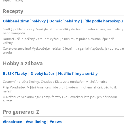
západní ikony
Recepty
Oblíbené zimní polévky
Domácí pekárny
Jídlo podle horoskopu
Sladký poklad u cesty: Využijte letní špendlíky do tvarohového koláče, marmelády
nebo kompotu
Domácí kečup pečený v troubě: Vyžaduje minimum práce a chutná lépe než
vařený
Cuketová zmrzlina? Vyzkoušejte nečekaný letní hit a geniální způsob, jak zpracovat
úrodu
Hobby a zábava
BLESK Tlapky
Divoký kačer
Netflix filmy a seriály
Cestovní horečka šlechty: Chuďas z Klatovska otrokářem v Jižní Americe
Filip Vondrášek: V Jižní Americe si lidé plují životem mnohem lehčeji, věci tolik
neřeší
Osvěžení ve Schladmingu: Lamy, ferraty i koulovačka v létě jsou jen pár hodin
autem
Pro generaci Z
#inspirace
#wellbeing
#news