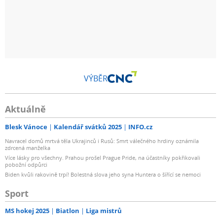
VÝBĚR
Aktuálně
Blesk Vánoce
Kalendář svátků 2025
INFO.cz
Navracel domů mrtvá těla Ukrajinců i Rusů: Smrt válečného hrdiny oznámila
zdrcená manželka
Více lásky pro všechny. Prahou prošel Prague Pride, na účastníky pokřikovali
pobožní odpůrci
Biden kvůli rakovině trpí! Bolestná slova jeho syna Huntera o šířící se nemoci
Sport
MS hokej 2025
Biatlon
Liga mistrů