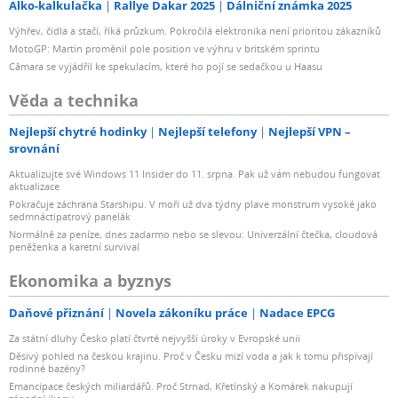
Alko-kalkulačka
Rallye Dakar 2025
Dálniční známka 2025
Výhřev, čidla a stačí, říká průzkum. Pokročilá elektronika není prioritou zákazníků
MotoGP: Martin proměnil pole position ve výhru v britském sprintu
Câmara se vyjádřil ke spekulacím, které ho pojí se sedačkou u Haasu
Věda a technika
Nejlepší chytré hodinky
Nejlepší telefony
Nejlepší VPN –
srovnání
Aktualizujte své Windows 11 Insider do 11. srpna. Pak už vám nebudou fungovat
aktualizace
Pokračuje záchrana Starshipu. V moři už dva týdny plave monstrum vysoké jako
sedmnáctipatrový panelák
Normálně za peníze, dnes zadarmo nebo se slevou: Univerzální čtečka, cloudová
peněženka a karetní survival
Ekonomika a byznys
Daňové přiznání
Novela zákoníku práce
Nadace EPCG
Za státní dluhy Česko platí čtvrté nejvyšší úroky v Evropské unii
Děsivý pohled na českou krajinu. Proč v Česku mizí voda a jak k tomu přispívají
rodinné bazény?
Emancipace českých miliardářů. Proč Strnad, Křetínský a Komárek nakupují