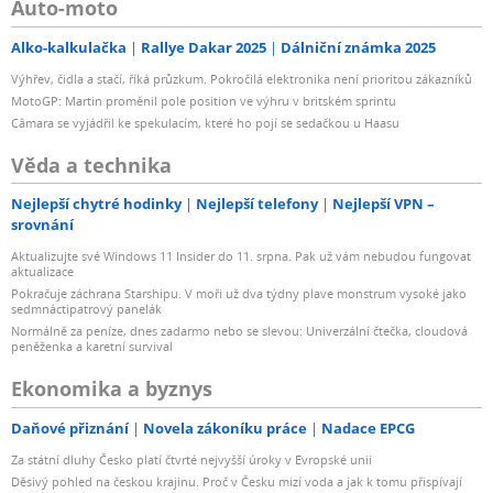
Auto-moto
Alko-kalkulačka
Rallye Dakar 2025
Dálniční známka 2025
Výhřev, čidla a stačí, říká průzkum. Pokročilá elektronika není prioritou zákazníků
MotoGP: Martin proměnil pole position ve výhru v britském sprintu
Câmara se vyjádřil ke spekulacím, které ho pojí se sedačkou u Haasu
Věda a technika
Nejlepší chytré hodinky
Nejlepší telefony
Nejlepší VPN –
srovnání
Aktualizujte své Windows 11 Insider do 11. srpna. Pak už vám nebudou fungovat
aktualizace
Pokračuje záchrana Starshipu. V moři už dva týdny plave monstrum vysoké jako
sedmnáctipatrový panelák
Normálně za peníze, dnes zadarmo nebo se slevou: Univerzální čtečka, cloudová
peněženka a karetní survival
Ekonomika a byznys
Daňové přiznání
Novela zákoníku práce
Nadace EPCG
Za státní dluhy Česko platí čtvrté nejvyšší úroky v Evropské unii
Děsivý pohled na českou krajinu. Proč v Česku mizí voda a jak k tomu přispívají