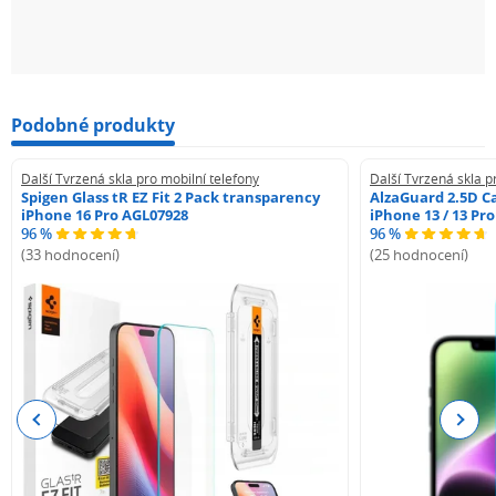
Nečekejte a ochraňte svůj Xiaomi 13 s Tvrzeným sklem
Swissten Raptor Diamond Ultra Clear 3D ještě dnes!
Ochranné sklo je určeno pro model Xiaomi 13.
Podobné produkty
Další Tvrzená skla pro mobilní telefony
Další Tvrzená skla p
Spigen Glass tR EZ Fit 2 Pack transparency
AlzaGuard 2.5D Ca
iPhone 16 Pro AGL07928
iPhone 13 / 13 Pr
96 %
96 %
(33 hodnocení)
(25 hodnocení)
Previous
Next