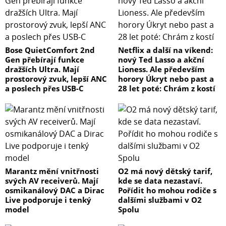
Bose QuietComfort 2nd
Netflix a další na víkend:
Gen přebírají funkce
nový Ted Lasso a akční
dražších Ultra. Mají
Lioness. Ale především
prostorový zvuk, lepší ANC
horory Úkryt nebo past a
a poslech přes USB-C
28 let poté: Chrám z kostí
Marantz mění vnitřnosti
O2 má nový dětský tarif,
svých AV receiverů. Mají
kde se data nezastaví.
osmikanálový DAC a Dirac
Pořídit ho mohou rodiče s
Live podporuje i tenký
dalšími službami v O2
model
Spolu