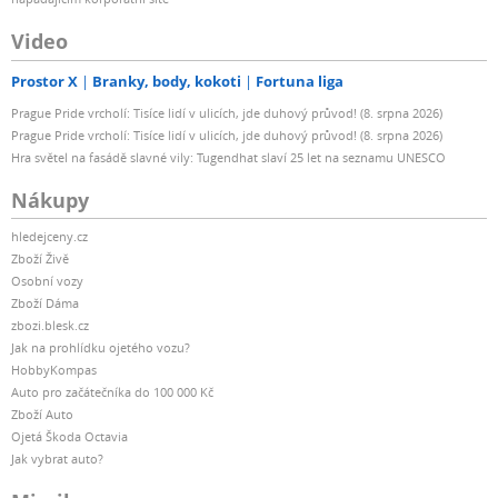
Video
Prostor X
Branky, body, kokoti
Fortuna liga
Prague Pride vrcholí: Tisíce lidí v ulicích, jde duhový průvod! (8. srpna 2026)
Prague Pride vrcholí: Tisíce lidí v ulicích, jde duhový průvod! (8. srpna 2026)
Hra světel na fasádě slavné vily: Tugendhat slaví 25 let na seznamu UNESCO
Nákupy
hledejceny.cz
Zboží Živě
Osobní vozy
Zboží Dáma
zbozi.blesk.cz
Jak na prohlídku ojetého vozu?
HobbyKompas
Auto pro začátečníka do 100 000 Kč
Zboží Auto
Ojetá Škoda Octavia
Jak vybrat auto?