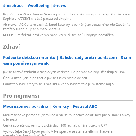
#inspirace
#wellbeing
#news
Pop Culture Wrap: Ariana Grande promluvila o svém ústupu z veřejného života a
Sophia z KATSEYE si dává pauzu od skupiny
Alt news: MGK v tom zas lítá, Jared Leto byl obviněný ze sexuálního obtěžování a
zemřely Bonnie Tyler a Mary Morello
RECEPT: Perfektní letní kombinace, které tě zchladí, i kdybys nechtěl*a
Zdraví
Podpořte dětskou imunitu
Babské rady proti nachlazení
S čím
vším pomůže rýmovník
Jak se zdravě zchladit v tropických vedrech: Co pomáhá a kdy už riskujete úpal
Úpal a úžeh: Jak je poznat a jak se z nich rychle vyléčit
Parazité v nás: Kterým se u nás líbí a kde v našem těle je můžeme najít?
Pro nejmenší
Mourissonova poradna
Komiksy
Festival ABC
Mourrisonova poradna: Jsem líná a nic se mi nechce dělat: Kdy jde o únavu a kdy
o lenost?
Česká společnost ornitologická slaví 100 let: Jak chrání ptáky v ČR?
Vyzkoušejte český kyberpunk. V Netspectre se stanete elitním hackerem
napadajícím korporátní sítě