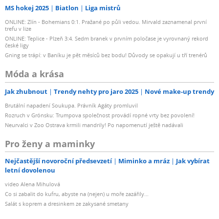
MS hokej 2025
Biatlon
Liga mistrů
ONLINE: Zlín - Bohemians 0:1. Pražané po půli vedou. Mirvald zaznamenal první
trefu v lize
ONLINE: Teplice - Plzeň 3:4. Sedm branek v prvním poločase je vyrovnaný rekord
české ligy
Gning se trápí: v Baníku je pět měsíců bez bodu! Důvody se opakují u tří trenérů
Móda a krása
Jak zhubnout
Trendy nehty pro jaro 2025
Nové make-up trendy
Brutální napadení Soukupa. Právník Agáty promluvil
Rozruch v Grónsku: Trumpova společnost provádí ropné vrty bez povolení!
Neurvalci v Zoo Ostrava krmili mandrily! Po napomenutí ještě nadávali
Pro ženy a maminky
Nejčastější novoroční předsevzetí
Miminko a mráz
Jak vybírat
letní dovolenou
video Alena Mihulová
Co si zabalit do kufru, abyste na (nejen) u moře zazářily...
Salát s koprem a dresinkem ze zakysané smetany