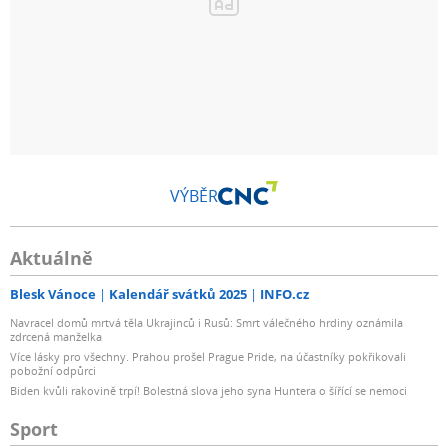
VÝBĚR
Aktuálně
Blesk Vánoce
Kalendář svátků 2025
INFO.cz
Navracel domů mrtvá těla Ukrajinců i Rusů: Smrt válečného hrdiny oznámila
zdrcená manželka
Více lásky pro všechny. Prahou prošel Prague Pride, na účastníky pokřikovali
pobožní odpůrci
Biden kvůli rakovině trpí! Bolestná slova jeho syna Huntera o šířící se nemoci
Sport