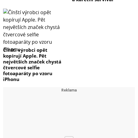
Čínští výrobci opět
kopírují Apple. Pět
největších značek chystá
čtvercové selfie
fotoaparáty po vzoru
iPhonu