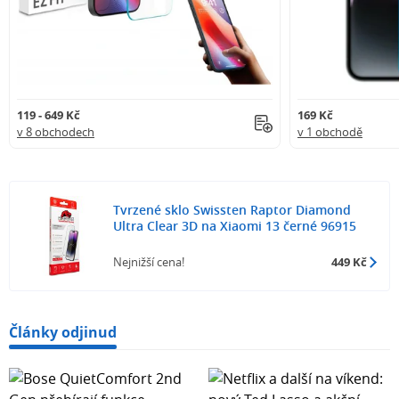
119 - 649 Kč
169 Kč
v 8 obchodech
v 1 obchodě
Tvrzené sklo Swissten Raptor Diamond
Ultra Clear 3D na Xiaomi 13 černé 96915
Nejnižší cena!
449 Kč
Články odjinud