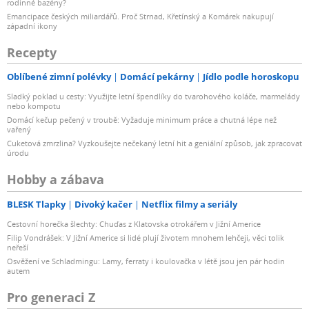
rodinné bazény?
Emancipace českých miliardářů. Proč Strnad, Křetínský a Komárek nakupují
západní ikony
Recepty
Oblíbené zimní polévky
Domácí pekárny
Jídlo podle horoskopu
Sladký poklad u cesty: Využijte letní špendlíky do tvarohového koláče, marmelády
nebo kompotu
Domácí kečup pečený v troubě: Vyžaduje minimum práce a chutná lépe než
vařený
Cuketová zmrzlina? Vyzkoušejte nečekaný letní hit a geniální způsob, jak zpracovat
úrodu
Hobby a zábava
BLESK Tlapky
Divoký kačer
Netflix filmy a seriály
Cestovní horečka šlechty: Chuďas z Klatovska otrokářem v Jižní Americe
Filip Vondrášek: V Jižní Americe si lidé plují životem mnohem lehčeji, věci tolik
neřeší
Osvěžení ve Schladmingu: Lamy, ferraty i koulovačka v létě jsou jen pár hodin
autem
Pro generaci Z