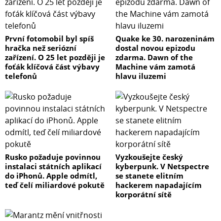
První fotomobil byl spíš
Quake ke 30. narozeninám
hračka než seriózní
dostal novou epizodu
zařízení. O 25 let později je
zdarma. Dawn of the
foťák klíčová část výbavy
Machine vám zamotá
telefonů
hlavu iluzemi
Rusko požaduje povinnou
Vyzkoušejte český
instalaci státních aplikací
kyberpunk. V Netspectre
do iPhonů. Apple odmítl,
se stanete elitním
teď čelí miliardové pokutě
hackerem napadajícím
korporátní sítě