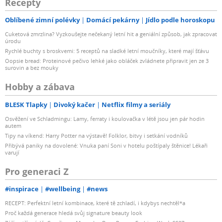
Recepty
Oblíbené zimní polévky
Domácí pekárny
Jídlo podle horoskopu
Cuketová zmrzlina? Vyzkoušejte nečekaný letní hit a geniální způsob, jak zpracovat
úrodu
Rychlé buchty s broskvemi: 5 receptů na sladké letní moučníky, které mají šťávu
Oopsie bread: Proteinové pečivo lehké jako obláček zvládnete připravit jen ze 3
surovin a bez mouky
Hobby a zábava
BLESK Tlapky
Divoký kačer
Netflix filmy a seriály
Osvěžení ve Schladmingu: Lamy, ferraty i koulovačka v létě jsou jen pár hodin
autem
Tipy na víkend: Harry Potter na výstavě! Folklor, bitvy i setkání vodníků
Přibývá paniky na dovolené: Vnuka paní Soni v hotelu poštípaly štěnice! Lékaři
varují
Pro generaci Z
#inspirace
#wellbeing
#news
RECEPT: Perfektní letní kombinace, které tě zchladí, i kdybys nechtěl*a
Proč každá generace hledá svůj signature beauty look