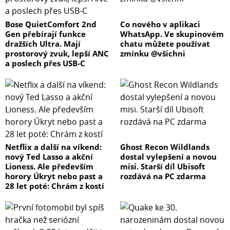
Bose QuietComfort 2nd
Co nového v aplikaci
Gen přebírají funkce
WhatsApp. Ve skupinovém
dražších Ultra. Mají
chatu můžete používat
prostorový zvuk, lepší ANC
zmínku @všichni
a poslech přes USB-C
Netflix a další na víkend:
Ghost Recon Wildlands
nový Ted Lasso a akční
dostal vylepšení a novou
Lioness. Ale především
misi. Starší díl Ubisoft
horory Úkryt nebo past a
rozdává na PC zdarma
28 let poté: Chrám z kostí