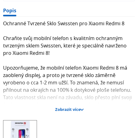
Popis
Ochranné Tvrzené Sklo Swissten pro Xiaomi Redmi 8
Chraňte svůj mobilní telefon s kvalitním ochranným
tvrzeným sklem Swissten, které je speciálně navrženo
pro Xiaomi Redmi 8!
Upozorňujeme, že mobilní telefon Xiaomi Redmi 8 má
zaoblený displej, a proto je tvrzené sklo záměrně
vyrobeno o cca 1-2 mm užší. To znamená, že nemusí
přilnout na okrajích na 100% k dotykové ploše telefonu.
Tato vlastnost skla není na závadu, sklo přesto plní svoji
funkci i na telefonech s zakulacenou dotykovou plochou.
Zobrazit více
Neztrácejte klid! Pokud vám došel menší rozměr, nebojte
se, je to takto vyrobeno záměrně. Kvůli zaoblení displeje
ochranná skla tedy o cca 2 mm odstávají, což je