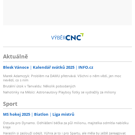
VÝBĚR
Aktuálně
Blesk Vánoce
Kalendář svátků 2025
INFO.cz
Marek Adamczyk: Problém na DAMU přetrvává. Všichni o něm vědí, jen moc
nevědí, co s ním
Brutální útok v Tanvaldu: Několik pobodaných
Nahotinky na Měsíci: Astronautovy Playboy fotky se vydražily za miliony
Sport
MS hokej 2025
Biatlon
Liga mistrů
Ostuda pro Dynamo. Odhlášení béčka za půl milionu, majitelka odmítla nabídku
kraje
Haraslín si zaslouží odejít. Výhra je to i pro Spartu, ale měla by ještě zareagovat