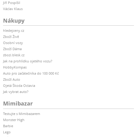
Jiří Pospíšil
Václav Klaus
Nákupy
hledejceny.cz
Zboží Živě
Osobní vozy
Zboží Dáma
zbozi.blesk.cz
Jak na prohlídku ojetého vozu?
HobbyKompas
Auto pro začátečníka do 100 000 Kč
Zboží Auto
Ojetá Škoda Octavia
Jak vybrat auto?
Mimibazar
Testujte s Mimibazarem
Monster High
Barbie
Lego