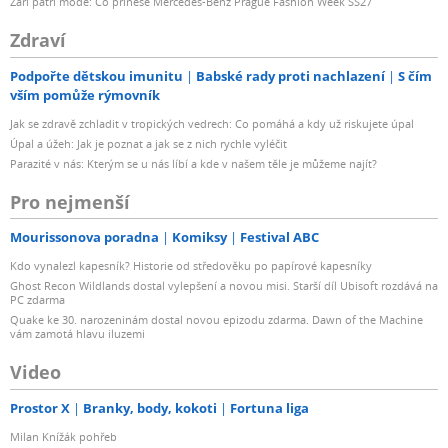
Září patří módě: Co přinese Mercedes-Benz Prague Fashion Week SS27
Zdraví
Podpořte dětskou imunitu
Babské rady proti nachlazení
S čím
vším pomůže rýmovník
Jak se zdravě zchladit v tropických vedrech: Co pomáhá a kdy už riskujete úpal
Úpal a úžeh: Jak je poznat a jak se z nich rychle vyléčit
Parazité v nás: Kterým se u nás líbí a kde v našem těle je můžeme najít?
Pro nejmenší
Mourissonova poradna
Komiksy
Festival ABC
Kdo vynalezl kapesník? Historie od středověku po papírové kapesníky
Ghost Recon Wildlands dostal vylepšení a novou misi. Starší díl Ubisoft rozdává na
PC zdarma
Quake ke 30. narozeninám dostal novou epizodu zdarma. Dawn of the Machine
vám zamotá hlavu iluzemi
Video
Prostor X
Branky, body, kokoti
Fortuna liga
Milan Knížák pohřeb