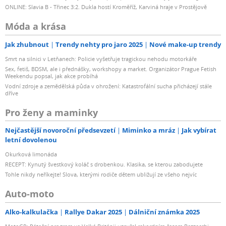
ONLINE: Slavia B - Třinec 3:2. Dukla hostí Kroměříž, Karviná hraje v Prostějově
Móda a krása
Jak zhubnout
Trendy nehty pro jaro 2025
Nové make-up trendy
Smrt na silnici v Letňanech: Policie vyšetřuje tragickou nehodu motorkáře
Sex, fetiš, BDSM, ale i přednášky, workshopy a market. Organizátor Prague Fetish
Weekendu popsal, jak akce probíhá
Vodní zdroje a zemědělská půda v ohrožení: Katastrofální sucha přicházejí stále
dříve
Pro ženy a maminky
Nejčastější novoroční předsevzetí
Miminko a mráz
Jak vybírat
letní dovolenou
Okurková limonáda
RECEPT: Kynutý švestkový koláč s drobenkou. Klasika, se kterou zabodujete
Tohle nikdy neříkejte! Slova, kterými rodiče dětem ubližují ze všeho nejvíc
Auto-moto
Alko-kalkulačka
Rallye Dakar 2025
Dálniční známka 2025