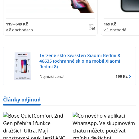
119 - 649 Kč
169 Kč
v 8 obchodech
v 1 obchodě
Tvrzené sklo Swissten Xiaomi Redmi 8
46635 (ochranné sklo na mobil Xiaomi
Redmi 8)
Nejnižší cena!
199 Kč
Články odjinud