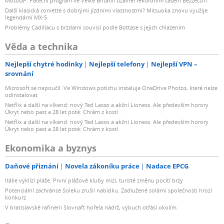
MotoGP: Páteční program ve Velké Británii uzavřel rekordním časem Bezzecchi
Další klasická corvette s dobrými jízdními vlastnostmi? Mitsuoka znovu využije
legendární MX-5
Problémy Cadillacu s brzdami souvisí podle Bottase s jejich chlazením
Věda a technika
Nejlepší chytré hodinky
Nejlepší telefony
Nejlepší VPN –
srovnání
Microsoft se nepoučil. Ve Windows potichu instaluje OneDrive Photos, které nelze
odinstalovat
Netflix a další na víkend: nový Ted Lasso a akční Lioness. Ale především horory
Úkryt nebo past a 28 let poté: Chrám z kostí
Netflix a další na víkend: nový Ted Lasso a akční Lioness. Ale především horory
Úkryt nebo past a 28 let poté: Chrám z kostí
Ekonomika a byznys
Daňové přiznání
Novela zákoníku práce
Nadace EPCG
Itálie vyklízí pláže. První plážové kluby mizí, turisté změnu pocítí brzy
Potenciální zachránce Soleku zrušil nabídku. Zadlužené solární společnosti hrozí
konkurz
V bratislavské rafinerii Slovnaft hořela nádrž, výbuch otřásl okolím