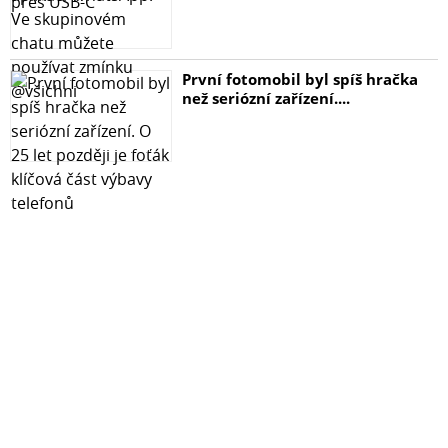
ostré, a nepoškodí tak chráněný displej.
Nesnižuje dotykové vlastnosti displeje ani jeho čitelnost,
ovládání je přesné a příjemné.
První fotomobil byl spíš hračka
než seriózní zařízení....
Ochranné sklo Swissten je ideální volbou pro všechny
majitele Xiaomi Redmi 8. Ovládání telefonu přes
dotykové sklo je nejen přesné, ale i velice příjemné! Navíc
je aplikace skla snadnější než u běžných tenkých
ochranných fólií.
Pokud hledáte také kryty na Xiaomi Redmi 8, naleznete je
ZDE.
Toto sklo je určeno pro mobilní telefon Xiaomi Redmi 8 /
Redmi 8.