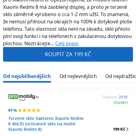
Xiaomi Redmi 8 má zaoblený displej, a proto je tvrzené
sklo záměrně vyrobeno o cca 1-2 mm užší. To znamená,
že nemusí přilnout na okrajích na 100% k dotykové ploše
telefonu. Tato vlastnost skla není na závadu, sklo přesto
plní svoji funkci i na telefonech s zakulacenou dotykovou
plochou. Neztrácejte...
Celý popis
KOUPIT ZA 199 KČ
Od nejoblíbenějších
Od nejlevnějších
Od nejdražší
Doprava:
29 Kč
Skladem
97 %
Tvrzené sklo Swissten Xiaomi Redmi
8 46635 (ochranné sklo na mobil
Xiaomi Redmi 8)
199 Kč