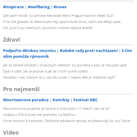
#inspirace
#wellbeing
#news
Září patří módě: Co přinese Mercedes-Benz Prague Fashion Week SS27
F*ck the glasses: AI Meta brýle mají zjednodušit život, zatím ale dělají opak
Víš, proč ti po mléčných výrobcích možná nebývá dobře?
Zdraví
Podpořte dětskou imunitu
Babské rady proti nachlazení
S čím
vším pomůže rýmovník
Jak se zdravě zchladit v tropických vedrech: Co pomáhá a kdy už riskujete úpal
Úpal a úžeh: Jak je poznat a jak se z nich rychle vyléčit
Parazité v nás: Kterým se u nás líbí a kde v našem těle je můžeme najít?
Pro nejmenší
Mourissonova poradna
Komiksy
Festival ABC
Mourrisonova poradna: Je zdravé si čistit pleť v 11 letech? Jak na to?
Ukázka z GTA 6 bude mít premiéru na Netflixu
Forza Horizon 6 (recenze): Oblíbené arkádové závody se přesouvají do ulic Tokia!
Video