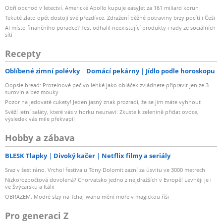
Obří obchod v letectví. Americké Apollo kupuje easyJet za 161 miliard korun
Tekuté zlato opět dostojí své přezdívce. Zdražení běžné potraviny brzy pocítí i Češi
AI místo finančního poradce? Test odhalil neexistující produkty i rady ze sociálních
sítí
Recepty
Oblíbené zimní polévky
Domácí pekárny
Jídlo podle horoskopu
Oopsie bread: Proteinové pečivo lehké jako obláček zvládnete připravit jen ze 3
surovin a bez mouky
Pozor na jedovaté cukety! Jeden jasný znak prozradí, že se jim máte vyhnout
Svěží letní saláty, které vás v horku neunaví: Zkuste k zelenině přidat ovoce,
výsledek vás mile překvapí!
Hobby a zábava
BLESK Tlapky
Divoký kačer
Netflix filmy a seriály
Sraz v šest ráno. Vrchol festivalu Tóny Dolomit zazní za úsvitu ve 3000 metrech
Nízkorozpočtová dovolená? Chorvatsko jedno z nejdražších v Evropě! Levněji je i
ve Švýcarsku a Itálii
OBRAZEM: Modré slzy na Tchaj-wanu mění moře v magickou říši
Pro generaci Z