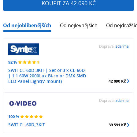
KOUPIT ZA 42 090 KČ
Od nejoblíbenějších
Od nejlevnějších
Od nejdražší
Doprava:
zdarma
92 %
SWIT CL-60D 3KIT | Set of 3 x CL-60D
| 1:1 60W 2000Lux Bi-color DMX SMD
LED Panel Light(V-mount)
42 090 Kč
Doprava:
zdarma
100 %
SWIT CL-60D_3KIT
39 591 Kč