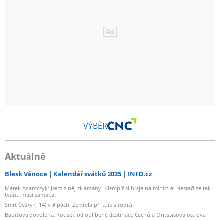
VÝBĚR
Aktuálně
Blesk Vánoce
Kalendář svátků 2025
INFO.cz
Marek Adamczyk: Jsem z něj zklamaný. Klempíř si hraje na ministra. Nestačí se tak
tvářit, musí zamakat
Smrt Češky (†14) v Alpách: Zemřela při túře s rodiči
Babišova dovolená: Kousek od oblíbené destinace Čechů a Onassisova ostrova