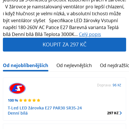
V žárovce je nainstalovaný ventilátor pro lepší chlazení,
i když hlučnost je velmi nízká, v absolutní tichosti může
být ventilátor slyšet Specifikace LED žárovky Vstupní
napětí 180-260V AC Patice E27 Barevná varianta Teplá
bílá Denní bílá Bílá Teplota 3000K...
Celý popis
KOUPIT ZA 297 KČ
Od nejoblíbenějších
Od nejlevnějších
Od nejdražší
Doprava:
96 Kč
100 %
T-Led LED žárovka E27 PAR30 SR35-24
Denní bílá
297 Kč