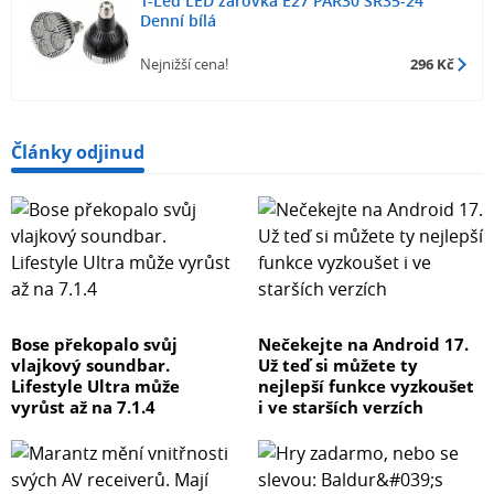
T-Led LED žárovka E27 PAR30 SR35-24
Denní bílá
Nejnižší cena!
296 Kč
Články odjinud
Bose překopalo svůj
Nečekejte na Android 17.
vlajkový soundbar.
Už teď si můžete ty
Lifestyle Ultra může
nejlepší funkce vyzkoušet
vyrůst až na 7.1.4
i ve starších verzích