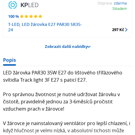
Doprava:
zdarma
Skladem
100 %
T-LED, LED žárovka E27 PAR30 SR35-
24
297 Kč
Zobrazit další nabídky
Popis
LED žárovka PAR30 35W E27 do lištového třífázového
svítidla Track light 3F E27 s paticí E27.
Pro správnou životnost je nutné udržovat žárovku v
čistotě, pravidelně jednou za 3-6měsíců pročistit
vzduchem prach v žárovce!
V žárovce je nainstalovaný ventilátor pro lepší chlazení, i
když hlučnost je velmi nízká, v absolutní tichosti může