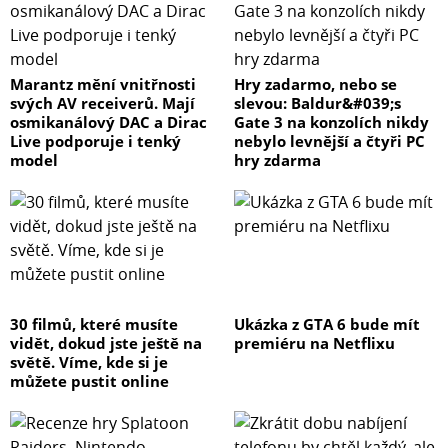
Marantz mění vnitřnosti
Hry zadarmo, nebo se
svých AV receiverů. Mají
slevou: Baldur&#039;s
osmikanálový DAC a Dirac
Gate 3 na konzolích nikdy
Live podporuje i tenký
nebylo levnější a čtyři PC
model
hry zdarma
30 filmů, které musíte
Ukázka z GTA 6 bude mít
vidět, dokud jste ještě na
premiéru na Netflixu
světě. Víme, kde si je
můžete pustit online