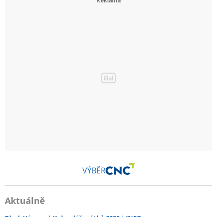
VÝBĚR
Aktuálně