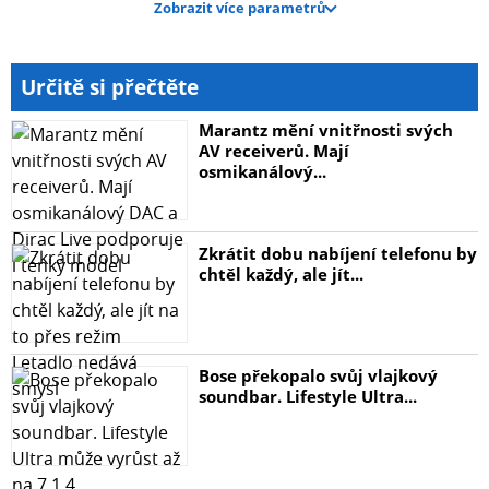
Zobrazit více parametrů
Příkon
35W
CRI
Určitě si přečtěte
>85
Úhel svitu
Marantz mění vnitřnosti svých
24°
AV receiverů. Mají
osmikanálový...
LED čip
Osram
Provozní teplota
Zkrátit dobu nabíjení telefonu by
-15°C až max. 60°C
chtěl každý, ale jít...
Životnost
> 25 000 hodin
Rozměry
93×118mm (p/v)
Bose překopalo svůj vlajkový
Stmívatelná
soundbar. Lifestyle Ultra...
NE
Co je teplota světla a jak ji správně vybrat? To se dozvíte