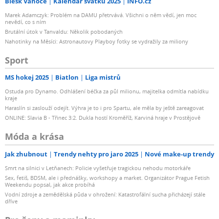
Blesk Vánoce
Kalendář svátků 2025
INFO.cz
Marek Adamczyk: Problém na DAMU přetrvává. Všichni o něm vědí, jen moc
nevědí, co s ním
Brutální útok v Tanvaldu: Několik pobodaných
Nahotinky na Měsíci: Astronautovy Playboy fotky se vydražily za miliony
Sport
MS hokej 2025
Biatlon
Liga mistrů
Ostuda pro Dynamo. Odhlášení béčka za půl milionu, majitelka odmítla nabídku
kraje
Haraslín si zaslouží odejít. Výhra je to i pro Spartu, ale měla by ještě zareagovat
ONLINE: Slavia B - Třinec 3:2. Dukla hostí Kroměříž, Karviná hraje v Prostějově
Móda a krása
Jak zhubnout
Trendy nehty pro jaro 2025
Nové make-up trendy
Smrt na silnici v Letňanech: Policie vyšetřuje tragickou nehodu motorkáře
Sex, fetiš, BDSM, ale i přednášky, workshopy a market. Organizátor Prague Fetish
Weekendu popsal, jak akce probíhá
Vodní zdroje a zemědělská půda v ohrožení: Katastrofální sucha přicházejí stále
dříve