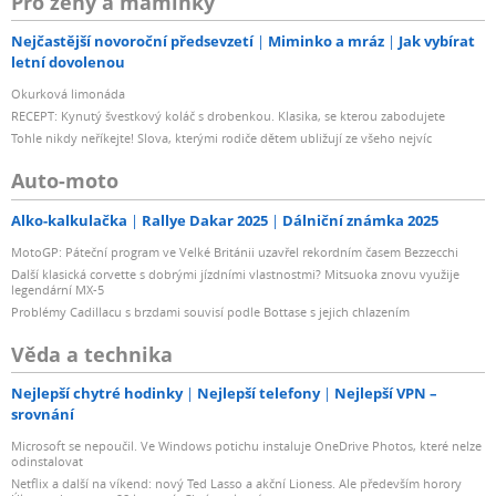
Pro ženy a maminky
Nejčastější novoroční předsevzetí
Miminko a mráz
Jak vybírat
letní dovolenou
Okurková limonáda
RECEPT: Kynutý švestkový koláč s drobenkou. Klasika, se kterou zabodujete
Tohle nikdy neříkejte! Slova, kterými rodiče dětem ubližují ze všeho nejvíc
Auto-moto
Alko-kalkulačka
Rallye Dakar 2025
Dálniční známka 2025
MotoGP: Páteční program ve Velké Británii uzavřel rekordním časem Bezzecchi
Další klasická corvette s dobrými jízdními vlastnostmi? Mitsuoka znovu využije
legendární MX-5
Problémy Cadillacu s brzdami souvisí podle Bottase s jejich chlazením
Věda a technika
Nejlepší chytré hodinky
Nejlepší telefony
Nejlepší VPN –
srovnání
Microsoft se nepoučil. Ve Windows potichu instaluje OneDrive Photos, které nelze
odinstalovat
Netflix a další na víkend: nový Ted Lasso a akční Lioness. Ale především horory