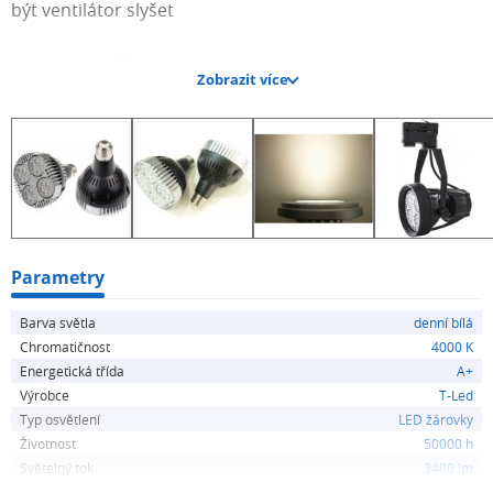
být ventilátor slyšet
Specifikace LED žárovky
Zobrazit více
Vstupní napětí
180-260V AC
Patice
E27
Barevná varianta
Teplá bílá
Denní bílá
Bílá
Parametry
Teplota
Barva světla
denní bílá
3000K
Chromatičnost
4000 K
4000K
Energetická třída
A+
6000K
Výrobce
T-Led
Světelný tok
Typ osvětlení
LED žárovky
3400lm
Životnost
50000 h
3450lm
Světelný tok
3400 lm
3500lm