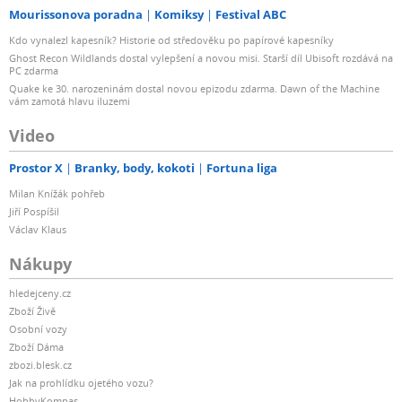
Mourissonova poradna
Komiksy
Festival ABC
Kdo vynalezl kapesník? Historie od středověku po papírové kapesníky
Ghost Recon Wildlands dostal vylepšení a novou misi. Starší díl Ubisoft rozdává na
PC zdarma
Quake ke 30. narozeninám dostal novou epizodu zdarma. Dawn of the Machine
vám zamotá hlavu iluzemi
Video
Prostor X
Branky, body, kokoti
Fortuna liga
Milan Knížák pohřeb
Jiří Pospíšil
Václav Klaus
Nákupy
hledejceny.cz
Zboží Živě
Osobní vozy
Zboží Dáma
zbozi.blesk.cz
Jak na prohlídku ojetého vozu?
HobbyKompas