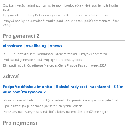
Osvěžení ve Schladmingu: Lamy, ferraty i koulovačka v létě jsou jen pár hodin
autem
Tipy na víkend: Harry Potter na výstavě! Folklor, bitvy i setkání vodníků
Přibývá paniky na dovolené: Vnuka paní Soni v hotelu poštípaly štěnice! Lékaři
varují
Pro generaci Z
#inspirace
#wellbeing
#news
RECEPT: Perfektní letní kombinace, které tě zchladí, i kdybys nechtěl*a
Proč každá generace hledá svůj signature beauty look
Září patří módě: Co přinese Mercedes-Benz Prague Fashion Week SS27
Zdraví
Podpořte dětskou imunitu
Babské rady proti nachlazení
S čím
vším pomůže rýmovník
Jak se zdravě zchladit v tropických vedrech: Co pomáhá a kdy už riskujete úpal
Úpal a úžeh: Jak je poznat a jak se z nich rychle vyléčit
Parazité v nás: Kterým se u nás líbí a kde v našem těle je můžeme najít?
Pro nejmenší