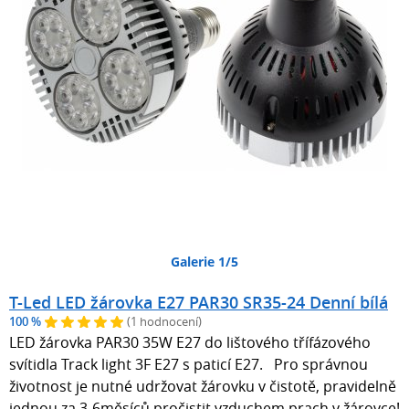
Galerie 1/5
T-Led LED žárovka E27 PAR30 SR35-24 Denní bílá
100 %
(1 hodnocení)
LED žárovka PAR30 35W E27 do lištového třífázového
svítidla Track light 3F E27 s paticí E27. Pro správnou
životnost je nutné udržovat žárovku v čistotě, pravidelně
jednou za 3-6měsíců pročistit vzduchem prach v žárovce!