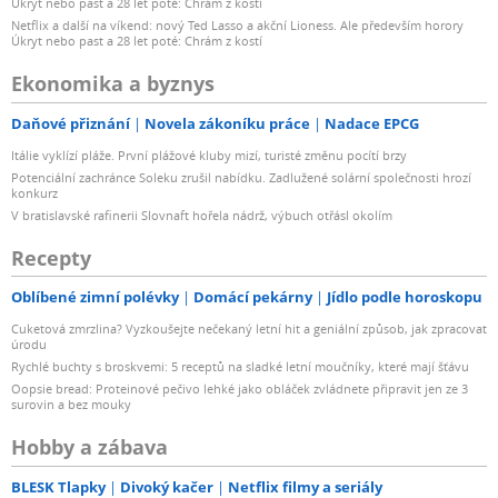
Úkryt nebo past a 28 let poté: Chrám z kostí
Netflix a další na víkend: nový Ted Lasso a akční Lioness. Ale především horory
Úkryt nebo past a 28 let poté: Chrám z kostí
Ekonomika a byznys
Daňové přiznání
Novela zákoníku práce
Nadace EPCG
Itálie vyklízí pláže. První plážové kluby mizí, turisté změnu pocítí brzy
Potenciální zachránce Soleku zrušil nabídku. Zadlužené solární společnosti hrozí
konkurz
V bratislavské rafinerii Slovnaft hořela nádrž, výbuch otřásl okolím
Recepty
Oblíbené zimní polévky
Domácí pekárny
Jídlo podle horoskopu
Cuketová zmrzlina? Vyzkoušejte nečekaný letní hit a geniální způsob, jak zpracovat
úrodu
Rychlé buchty s broskvemi: 5 receptů na sladké letní moučníky, které mají šťávu
Oopsie bread: Proteinové pečivo lehké jako obláček zvládnete připravit jen ze 3
surovin a bez mouky
Hobby a zábava
BLESK Tlapky
Divoký kačer
Netflix filmy a seriály