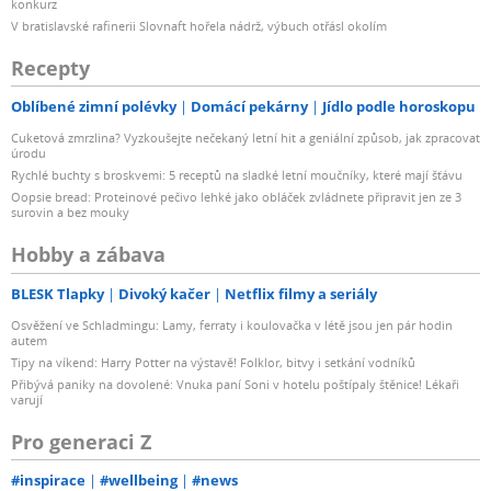
konkurz
V bratislavské rafinerii Slovnaft hořela nádrž, výbuch otřásl okolím
Recepty
Oblíbené zimní polévky
Domácí pekárny
Jídlo podle horoskopu
Cuketová zmrzlina? Vyzkoušejte nečekaný letní hit a geniální způsob, jak zpracovat
úrodu
Rychlé buchty s broskvemi: 5 receptů na sladké letní moučníky, které mají šťávu
Oopsie bread: Proteinové pečivo lehké jako obláček zvládnete připravit jen ze 3
surovin a bez mouky
Hobby a zábava
BLESK Tlapky
Divoký kačer
Netflix filmy a seriály
Osvěžení ve Schladmingu: Lamy, ferraty i koulovačka v létě jsou jen pár hodin
autem
Tipy na víkend: Harry Potter na výstavě! Folklor, bitvy i setkání vodníků
Přibývá paniky na dovolené: Vnuka paní Soni v hotelu poštípaly štěnice! Lékaři
varují
Pro generaci Z
#inspirace
#wellbeing
#news