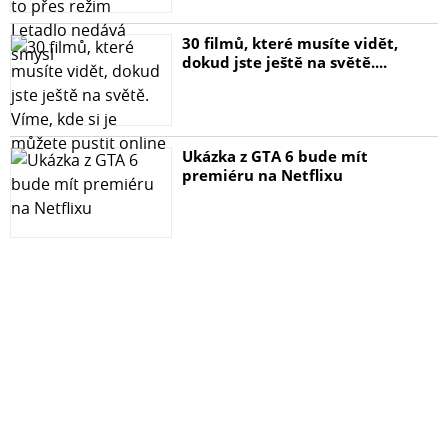
Připevni - Ochraňuj!
30 filmů, které musíte vidět,
Podpora dobré věci
dokud jste ještě na světě....
Každým zakoupeným kusem přispíváte na podporu
nadačního fondu Generála Moravce. Ochráníte nejen
svůj telefon, ale i ostatní!
Ukázka z GTA 6 bude mít
Šetrnost k přírodě
premiéru na Netflixu
V Tactical dbáme na životní prostředí. Naše produkty
jsou baleny do ECO krabiček z recyklovaného papíru, aby
co nejméně zatěžovaly planetu. Mysli takticky a
ekologicky!
Klíčové vlastnosti
Odolnější vůči nárazům, pádům a škrábancům
Prémiová technologie výroby
Snadná aplikace - včetně instalačního rámečku
5D provedení s jemným zaoblením po okrajích