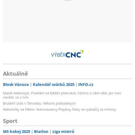
VÝBĚR
Aktuálně
Blesk Vánoce
Kalendář svátků 2025
INFO.cz
Marek Adamczyk: Problém na DAMU přetrvává. Všichni o něm vědí, jen moc
nevědí, co s ním
Brutální útok v Tanvaldu: Několik pobodaných
Nahotinky na Měsíci: Astronautovy Playboy fotky se vydražily za miliony
Sport
MS hokej 2025
Biatlon
Liga mistrů