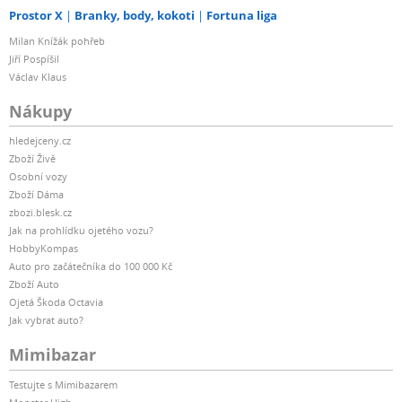
Prostor X
Branky, body, kokoti
Fortuna liga
Milan Knížák pohřeb
Jiří Pospíšil
Václav Klaus
Nákupy
hledejceny.cz
Zboží Živě
Osobní vozy
Zboží Dáma
zbozi.blesk.cz
Jak na prohlídku ojetého vozu?
HobbyKompas
Auto pro začátečníka do 100 000 Kč
Zboží Auto
Ojetá Škoda Octavia
Jak vybrat auto?
Mimibazar
Testujte s Mimibazarem