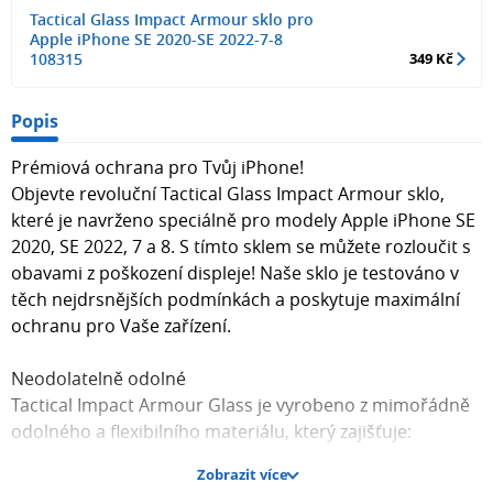
Tactical Glass Impact Armour sklo pro
Apple iPhone SE 2020-SE 2022-7-8
108315
349 Kč
Popis
Prémiová ochrana pro Tvůj iPhone!
Objevte revoluční Tactical Glass Impact Armour sklo,
které je navrženo speciálně pro modely Apple iPhone SE
2020, SE 2022, 7 a 8. S tímto sklem se můžete rozloučit s
obavami z poškození displeje! Naše sklo je testováno v
těch nejdrsnějších podmínkách a poskytuje maximální
ochranu pro Vaše zařízení.
Neodolatelně odolné
Tactical Impact Armour Glass je vyrobeno z mimořádně
odolného a flexibilního materiálu, který zajišťuje:
Zobrazit více
Odolnost vůči nárazům, pádům a škrábancům