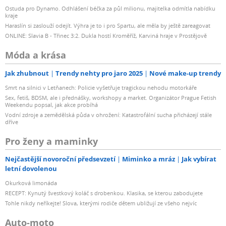
Ostuda pro Dynamo. Odhlášení béčka za půl milionu, majitelka odmítla nabídku
kraje
Haraslín si zaslouží odejít. Výhra je to i pro Spartu, ale měla by ještě zareagovat
ONLINE: Slavia B - Třinec 3:2. Dukla hostí Kroměříž, Karviná hraje v Prostějově
Móda a krása
Jak zhubnout
Trendy nehty pro jaro 2025
Nové make-up trendy
Smrt na silnici v Letňanech: Policie vyšetřuje tragickou nehodu motorkáře
Sex, fetiš, BDSM, ale i přednášky, workshopy a market. Organizátor Prague Fetish
Weekendu popsal, jak akce probíhá
Vodní zdroje a zemědělská půda v ohrožení: Katastrofální sucha přicházejí stále
dříve
Pro ženy a maminky
Nejčastější novoroční předsevzetí
Miminko a mráz
Jak vybírat
letní dovolenou
Okurková limonáda
RECEPT: Kynutý švestkový koláč s drobenkou. Klasika, se kterou zabodujete
Tohle nikdy neříkejte! Slova, kterými rodiče dětem ubližují ze všeho nejvíc
Auto-moto