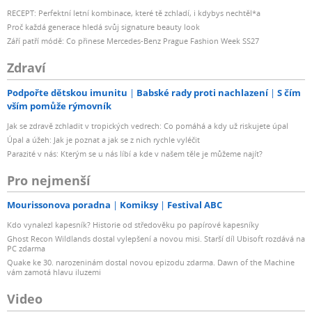
RECEPT: Perfektní letní kombinace, které tě zchladí, i kdybys nechtěl*a
Proč každá generace hledá svůj signature beauty look
Září patří módě: Co přinese Mercedes-Benz Prague Fashion Week SS27
Zdraví
Podpořte dětskou imunitu
Babské rady proti nachlazení
S čím
vším pomůže rýmovník
Jak se zdravě zchladit v tropických vedrech: Co pomáhá a kdy už riskujete úpal
Úpal a úžeh: Jak je poznat a jak se z nich rychle vyléčit
Parazité v nás: Kterým se u nás líbí a kde v našem těle je můžeme najít?
Pro nejmenší
Mourissonova poradna
Komiksy
Festival ABC
Kdo vynalezl kapesník? Historie od středověku po papírové kapesníky
Ghost Recon Wildlands dostal vylepšení a novou misi. Starší díl Ubisoft rozdává na
PC zdarma
Quake ke 30. narozeninám dostal novou epizodu zdarma. Dawn of the Machine
vám zamotá hlavu iluzemi
Video