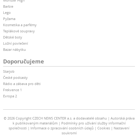
Monster High
Barbie
Lego
Pyžama
Kosmetika a parfémy
Teplákové soupravy
Dětské boty
Ložní povlečení
Bazar nábytku
Doporučujeme
Starjob
České podcasty
Rádio a zábava pro děti
Frekvence 1
Evropa 2
© 2026 Copyright CZECH NEWS CENTER a.s. a dodavatelé obsahu
Autorská práva
k publikovaným materiálům
Podmínky pro užívání služby informační
společnosti
Informace o zpracování osobních údajů
Cookies
Nastavení
soukromí