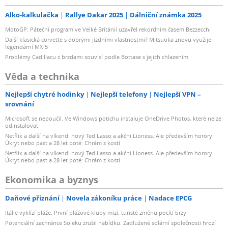
Alko-kalkulačka
Rallye Dakar 2025
Dálniční známka 2025
MotoGP: Páteční program ve Velké Británii uzavřel rekordním časem Bezzecchi
Další klasická corvette s dobrými jízdními vlastnostmi? Mitsuoka znovu využije
legendární MX-5
Problémy Cadillacu s brzdami souvisí podle Bottase s jejich chlazením
Věda a technika
Nejlepší chytré hodinky
Nejlepší telefony
Nejlepší VPN –
srovnání
Microsoft se nepoučil. Ve Windows potichu instaluje OneDrive Photos, které nelze
odinstalovat
Netflix a další na víkend: nový Ted Lasso a akční Lioness. Ale především horory
Úkryt nebo past a 28 let poté: Chrám z kostí
Netflix a další na víkend: nový Ted Lasso a akční Lioness. Ale především horory
Úkryt nebo past a 28 let poté: Chrám z kostí
Ekonomika a byznys
Daňové přiznání
Novela zákoníku práce
Nadace EPCG
Itálie vyklízí pláže. První plážové kluby mizí, turisté změnu pocítí brzy
Potenciální zachránce Soleku zrušil nabídku. Zadlužené solární společnosti hrozí