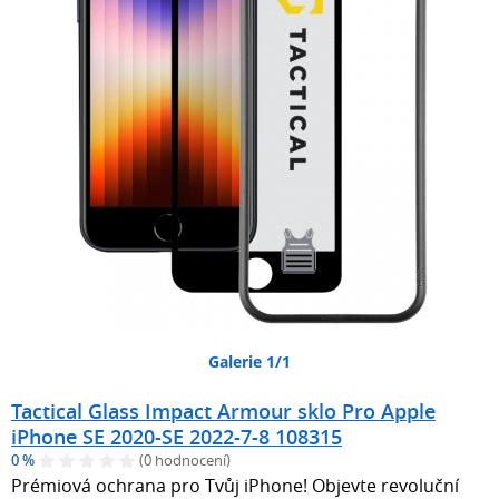
Galerie 1/1
Tactical Glass Impact Armour sklo Pro Apple
iPhone SE 2020-SE 2022-7-8 108315
0 %
(0 hodnocení)
Prémiová ochrana pro Tvůj iPhone! Objevte revoluční