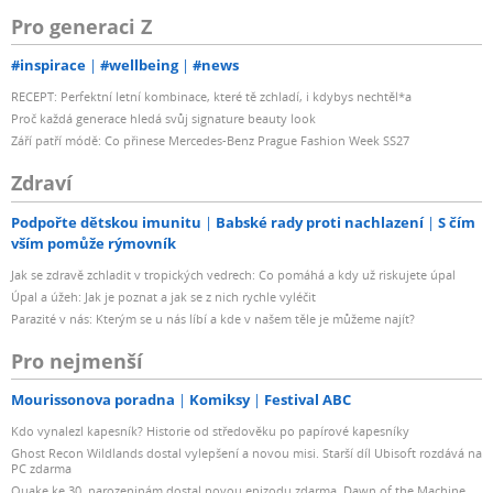
Pro generaci Z
#inspirace
#wellbeing
#news
RECEPT: Perfektní letní kombinace, které tě zchladí, i kdybys nechtěl*a
Proč každá generace hledá svůj signature beauty look
Září patří módě: Co přinese Mercedes-Benz Prague Fashion Week SS27
Zdraví
Podpořte dětskou imunitu
Babské rady proti nachlazení
S čím
vším pomůže rýmovník
Jak se zdravě zchladit v tropických vedrech: Co pomáhá a kdy už riskujete úpal
Úpal a úžeh: Jak je poznat a jak se z nich rychle vyléčit
Parazité v nás: Kterým se u nás líbí a kde v našem těle je můžeme najít?
Pro nejmenší
Mourissonova poradna
Komiksy
Festival ABC
Kdo vynalezl kapesník? Historie od středověku po papírové kapesníky
Ghost Recon Wildlands dostal vylepšení a novou misi. Starší díl Ubisoft rozdává na
PC zdarma
Quake ke 30. narozeninám dostal novou epizodu zdarma. Dawn of the Machine