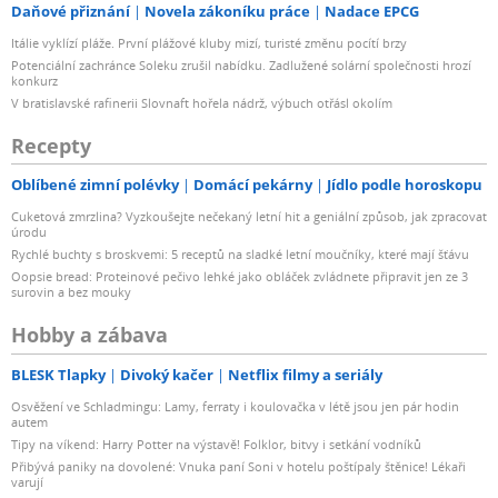
Daňové přiznání
Novela zákoníku práce
Nadace EPCG
Itálie vyklízí pláže. První plážové kluby mizí, turisté změnu pocítí brzy
Potenciální zachránce Soleku zrušil nabídku. Zadlužené solární společnosti hrozí
konkurz
V bratislavské rafinerii Slovnaft hořela nádrž, výbuch otřásl okolím
Recepty
Oblíbené zimní polévky
Domácí pekárny
Jídlo podle horoskopu
Cuketová zmrzlina? Vyzkoušejte nečekaný letní hit a geniální způsob, jak zpracovat
úrodu
Rychlé buchty s broskvemi: 5 receptů na sladké letní moučníky, které mají šťávu
Oopsie bread: Proteinové pečivo lehké jako obláček zvládnete připravit jen ze 3
surovin a bez mouky
Hobby a zábava
BLESK Tlapky
Divoký kačer
Netflix filmy a seriály
Osvěžení ve Schladmingu: Lamy, ferraty i koulovačka v létě jsou jen pár hodin
autem
Tipy na víkend: Harry Potter na výstavě! Folklor, bitvy i setkání vodníků
Přibývá paniky na dovolené: Vnuka paní Soni v hotelu poštípaly štěnice! Lékaři
varují