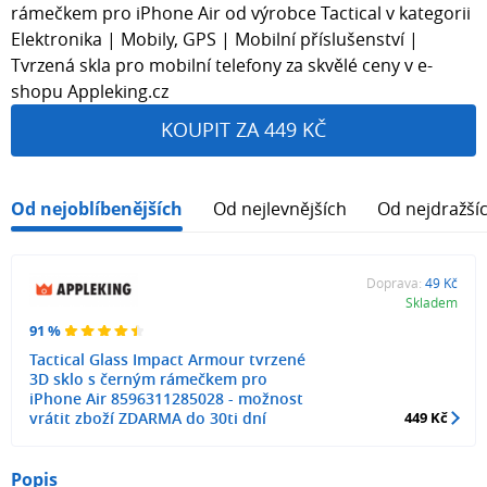
rámečkem pro iPhone Air od výrobce Tactical v kategorii
Elektronika | Mobily, GPS | Mobilní příslušenství |
Tvrzená skla pro mobilní telefony za skvělé ceny v e-
shopu Appleking.cz
KOUPIT ZA 449 KČ
Od nejoblíbenějších
Od nejlevnějších
Od nejdražší
Doprava:
49 Kč
Skladem
91 %
Tactical Glass Impact Armour tvrzené
3D sklo s černým rámečkem pro
iPhone Air 8596311285028 - možnost
vrátit zboží ZDARMA do 30ti dní
449 Kč
Popis