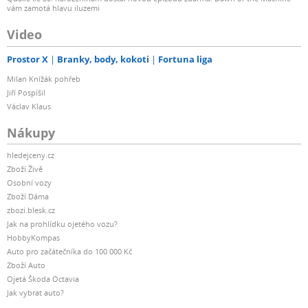
vám zamotá hlavu iluzemi
Video
Prostor X
Branky, body, kokoti
Fortuna liga
Milan Knížák pohřeb
Jiří Pospíšil
Václav Klaus
Nákupy
hledejceny.cz
Zboží Živě
Osobní vozy
Zboží Dáma
zbozi.blesk.cz
Jak na prohlídku ojetého vozu?
HobbyKompas
Auto pro začátečníka do 100 000 Kč
Zboží Auto
Ojetá Škoda Octavia
Jak vybrat auto?