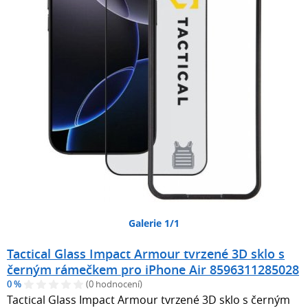
Galerie 1/1
Tactical Glass Impact Armour tvrzené 3D sklo s
černým rámečkem pro iPhone Air 8596311285028
0 %
(0 hodnocení)
Tactical Glass Impact Armour tvrzené 3D sklo s černým