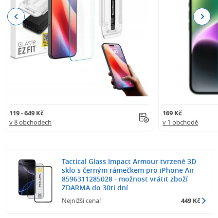
Previous
Next
119 - 649 Kč
169 Kč
v 8 obchodech
v 1 obchodě
Tactical Glass Impact Armour tvrzené 3D
sklo s černým rámečkem pro iPhone Air
8596311285028 - možnost vrátit zboží
ZDARMA do 30ti dní
Nejnižší cena!
449 Kč