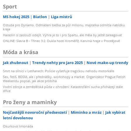
Sport
MS hokej 2025
Biatlon
Liga mistrů
Ostuda pro Dynamo. Odhlášení béčka za půl milionu, majitelka odmítla nabídku
kraje
Haraslín si zaslouží odejít. Výhra je to i pro Spartu, ale měla by ještě zareagovat
ONLINE: Slavia B - Třinec 3:2. Dukla hostí Kroměříž, Karviná hraje v Prostějově
Móda a krása
Jak zhubnout
Trendy nehty pro jaro 2025
Nové make-up trendy
Smrt na silnici v Letňanech: Policie vyšetřuje tragickou nehodu motorkáře
Sex, fetiš, BDSM, ale i přednášky, workshopy a market. Organizátor Prague Fetish
Weekendu popsal, jak akce probíhá
Vodní zdroje a zemědělská půda v ohrožení: Katastrofální sucha přicházejí stále
dříve
Pro ženy a maminky
Nejčastější novoroční předsevzetí
Miminko a mráz
Jak vybírat
letní dovolenou
Okurková limonáda