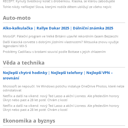
RECEPT: Kynutý švestkový koláč s drobenkou. Klasika, se kterou zabodujete
Tohle nikdy neříkejte! Slova, kterými rodiče dětem ubližují ze všeho nejvíc
Auto-moto
Alko-kalkulačka
Rallye Dakar 2025
Dálniční známka 2025
MotoGP: Páteční program ve Velké Británii uzavřel rekordním časem Bezzecchi
Další klasická corvette s dobrými jízdními vlastnostmi? Mitsuoka znovu využije
legendární MX-5
Problémy Cadillacu s brzdami souvisí podle Bottase s jejich chlazením
Věda a technika
Nejlepší chytré hodinky
Nejlepší telefony
Nejlepší VPN –
srovnání
Microsoft se nepoučil. Ve Windows potichu instaluje OneDrive Photos, které nelze
odinstalovat
Netflix a další na víkend: nový Ted Lasso a akční Lioness. Ale především horory
Úkryt nebo past a 28 let poté: Chrám z kostí
Netflix a další na víkend: nový Ted Lasso a akční Lioness. Ale především horory
Úkryt nebo past a 28 let poté: Chrám z kostí
Ekonomika a byznys