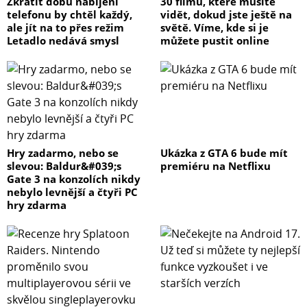
Zkrátit dobu nabíjení
30 filmů, které musíte
telefonu by chtěl každý,
vidět, dokud jste ještě na
ale jít na to přes režim
světě. Víme, kde si je
Letadlo nedává smysl
můžete pustit online
Hry zadarmo, nebo se
Ukázka z GTA 6 bude mít
slevou: Baldur&#039;s
premiéru na Netflixu
Gate 3 na konzolích nikdy
nebylo levnější a čtyři PC
hry zdarma