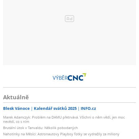
VÝBĚR
Aktuálně
Blesk Vánoce
Kalendář svátků 2025
INFO.cz
Marek Adamczyk: Problém na DAMU přetrvává. Všichni o něm vědí, jen moc
nevědí, co s ním
Brutální útok v Tanvaldu: Několik pobodaných
Nahotinky na Měsíci: Astronautovy Playboy fotky se vydražily za miliony