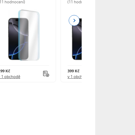
(11 hodnocení)
(11 hodnocení)
Next
199 Kč
399 Kč
v 1 obchodě
v 1 obchodě