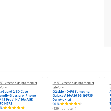
 část displeje. Končí v místě, kde se displej začíná
delu telefonu
chávání otisků prstů a pro snadné čištění
resluje obraz
tyk
 papíru
ší Tvrzená skla pro mobilní
Další Tvrzená skla pro mobilní
D
efony
telefony
t
zaGuard 2.5D Case
O2 sklo 4D/FG Samsung
iendly Glass pro iPhone
Galaxy A16/A26 5G 199735
/ 13 Pro / 14 / 16e AGD-
černý okraj
1
vyčištění displeje
F0147P2
90 %
 %
(129 hodnocení)