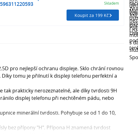
 8596311220593
Skladem
Koupit za 199 Kč
2.5D pro nejlepší ochranu displeje. Sklo chrání rovnou
. Díky tomu je přilnutí k displeji telefonu perfektní a
je tak prakticky nerozeznatelné, ale díky tvrdosti 9H
ránilo displej telefonu při nechtěném pádu, nebo
pnice minerální tvrdosti. Pohybuje se od 1 do 10,
ísly bez přípony "H". Přípona H znamená tvrdost
é sklo je tvrdší než tento druh grafitu.