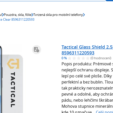
ví
Pouzdra, skla, fólie
Tvrzená skla pro mobilní telefony
Lite Clear 8596311220593
Tactical Glass Shield 2.
8596311220593
0 %
(0 hodnocení)
Popis produktu: Prémiové s
nejlepší ochranu displeje. 
lepí po celé své ploše. Díky 
perfektní a bez bublin. Tlou
tak prakticky nerozeznateln
pevné a odolné, aby ochrán
pádu, nebo lehčími škrában
Mohova stupnice minerální 
kde 10 označuje...
Celý pop