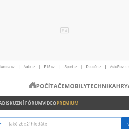
Iarena.cz
Auto.cz
E15.cz
iSport.cz
Doupě.cz
AutoRevue.
POČÍTAČE
MOBILY
TECHNIKA
HRY
A
DISKUZNÍ FÓRUM
VIDEO
PREMIUM