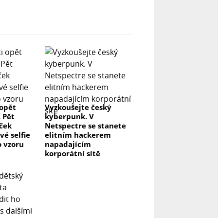
 opět
Vyzkoušejte český
. Pět
kyberpunk. V
aček
Netspectre se stanete
vé selfie
elitním hackerem
o vzoru
napadajícím
korporátní sítě