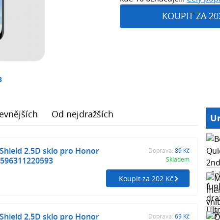
KOUPIT ZA 20
3
evnějších
Od nejdražších
Ur
 Shield 2.5D sklo pro Honor
Doprava:
89 Kč
 8596311220593
Skladem
Koupit za 202 Kč
 Shield 2.5D sklo pro Honor
Doprava:
69 Kč