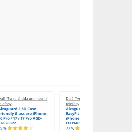
alší Tvrzená skla pro mobilní
Další Tvrzená skla pro mobilní
elefony
telefony
Alzaguard 2.5D Case
Alzaguard 2.5D Glass
Friendly Glass pro iPhone
EasyFit DustFree pro
6 Pro / 17 / 17 Pro AGD-
iPhone 16 Pro / 17 AGD-
TGF263P2
EFD14P3
79 %
77 %