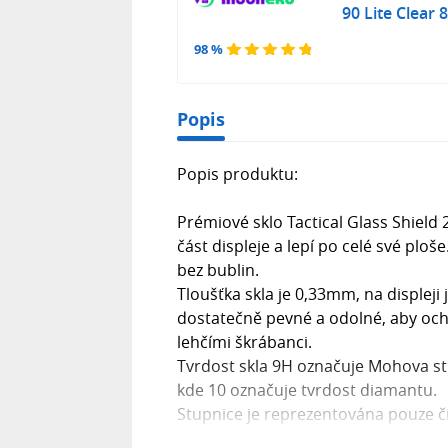
90 Lite Clear
98 %
Popis
Popis produktu:
Prémiové sklo Tactical Glass Shield 
část displeje a lepí po celé své ploše
bez bublin.
Tloušťka skla je 0,33mm, na displeji 
dostatečně pevné a odolné, aby och
lehčími škrábanci.
Tvrdost skla 9H označuje Mohova stu
kde 10 označuje tvrdost diamantu.
Stupnice je reprezentována pouze č
graffitu. H tedy znamená, že ochrann