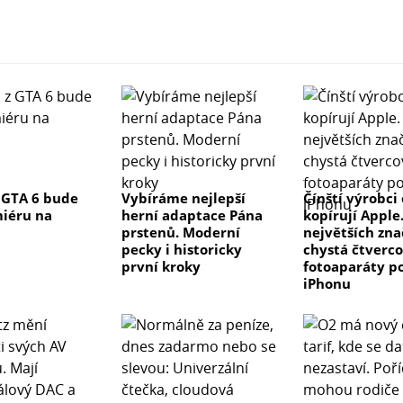
 GTA 6 bude
Vybíráme nejlepší
Čínští výrobci
iéru na
herní adaptace Pána
kopírují Apple
prstenů. Moderní
největších zn
pecky i historicky
chystá čtverco
první kroky
fotoaparáty p
iPhonu