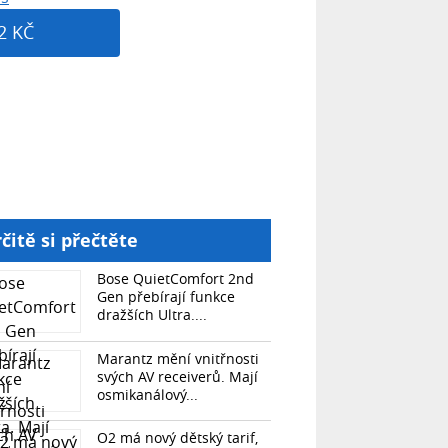
2 KČ
čitě si přečtěte
Bose QuietComfort 2nd
Gen přebírají funkce
dražších Ultra....
Marantz mění vnitřnosti
svých AV receiverů. Mají
osmikanálový...
O2 má nový dětský tarif,