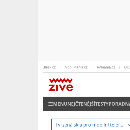
Blesk.cz
MobilMania.cz
AVmania.cz
DIG
MENU
NEJČTENĚJŠÍ
TESTY
PORADN
Tvrzená skla pro mobilní telefony