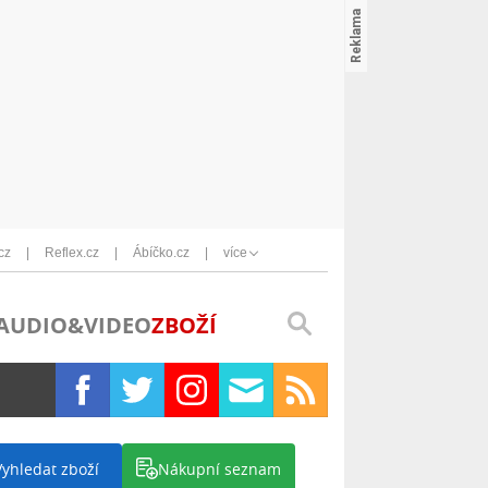
cz
Reflex.cz
Ábíčko.cz
více
AUDIO&VIDEO
ZBOŽÍ
Vyhledat zboží
Nákupní seznam