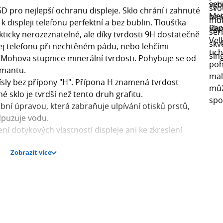
5D pro nejlepší ochranu displeje. Sklo chrání i zahnuté
 k displeji telefonu perfektní a bez bublin. Tloušťka
akticky nerozeznatelné, ale díky tvrdosti 9H dostatečně
ej telefonu při nechtěném pádu, nebo lehčími
 Mohova stupnice minerální tvrdosti. Pohybuje se od
amantu.
ísly bez přípony "H". Přípona H znamená tvrdost
é sklo je tvrdší než tento druh grafitu.
obní úpravou, která zabraňuje ulpívání otisků prstů,
odpuzuje vodu.
ní dotykových vlastností displeje ani ke zkreslení
Zobrazit více
ek pro vyčistění a odmaštění displeje, hadřík z
řed instalací a i následně při používání telefonu s již
 ODOLNÝ
ci něco vydržely a za kvalitou svých výrobků si
dartní péče Tactical schopni na tento produkt
ECO