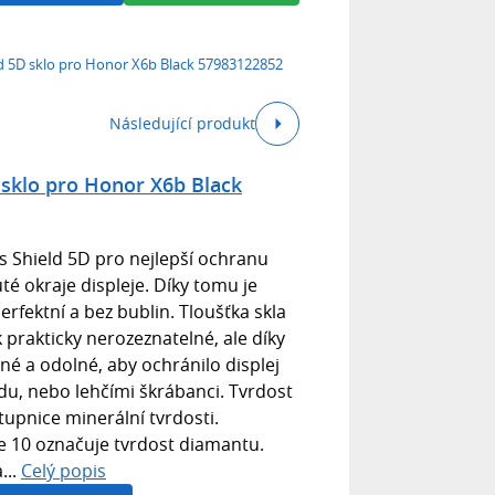
eld 5D sklo pro Honor X6b Black 57983122852
Následující produkt
D sklo pro Honor X6b Black
ss Shield 5D pro nejlepší ochranu
uté okraje displeje. Díky tomu je
perfektní a bez bublin. Tloušťka skla
k prakticky nerozeznatelné, ale díky
né a odolné, aby ochránilo displej
u, nebo lehčími škrábanci. Tvrdost
upnice minerální tvrdosti.
e 10 označuje tvrdost diamantu.
...
Celý popis