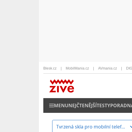
Blesk.cz
MobilMania.cz
AVmania.cz
DIG
MENU
NEJČTENĚJŠÍ
TESTY
PORADN
Tvrzená skla pro mobilní telefony