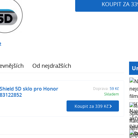
KOUPIT ZA 33
2
evnějších
Od nejdražších
Ur
 Shield 5D sklo pro Honor
Doprava:
59 Kč
983122852
Skladem
Koupit za 339 Kč