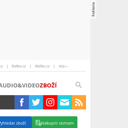
cz
Reflex.cz
Ábíčko.cz
více
AUDIO&VIDEO
ZBOŽÍ
Vyhledat zboží
Nákupní seznam