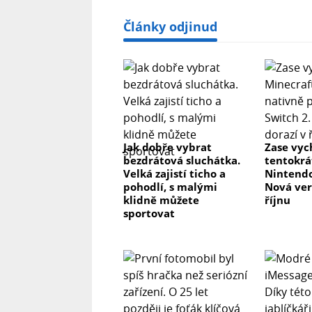
Články odjinud
Jak dobře vybrat
Zase vyc
bezdrátová sluchátka.
tentokrá
Velká zajistí ticho a
Nintendo
pohodlí, s malými
Nová ver
klidně můžete
říjnu
sportovat