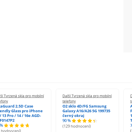
ší Tvrzená skla pro mobilní
Další Tvrzená skla pro mobilní
D
efony
telefony
t
zaGuard 2.5D Case
O2 sklo 4D/FG Samsung
iendly Glass pro iPhone
Galaxy A16/A26 5G 199735
/ 13 Pro / 14 / 16e AGD-
černý okraj
1
F0147P2
90 %
 %
(129 hodnocení)
5 hodnocení)