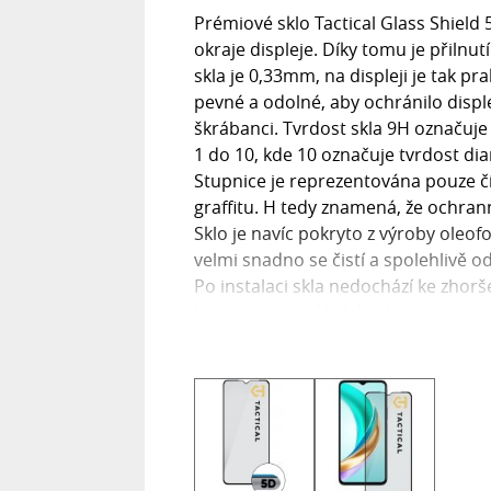
Prémiové sklo Tactical Glass Shield 
okraje displeje. Díky tomu je přilnutí
skla je 0,33mm, na displeji je tak pr
pevné a odolné, aby ochránilo displ
škrábanci. Tvrdost skla 9H označuje
1 do 10, kde 10 označuje tvrdost di
Stupnice je reprezentována pouze č
graffitu. H tedy znamená, že ochrann
Sklo je navíc pokryto z výroby oleof
velmi snadno se čistí a spolehlivě 
Po instalaci skla nedochází ke zhorše
barevného podání displeje.
Součástí balení je alkoholový ubrous
mikrovlákna pro perfektní vyleštění p
nalepeným sklem. NEODOLATELNĚ
U nás v Tactical dbáme na to, aby vě
stojíme! Proto jsme v rámci nadstan
nabídnout DOŽIVOTNÍ ZÁRUKU. BE 