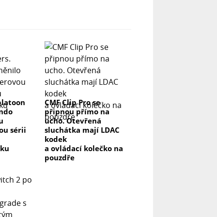
platoon
CMF Clip Pro se
endo
připnou přímo na
u
ucho. Otevřená
u sérii
sluchátka mají LDAC
kodek
vku
a ovládací kolečko na
pouzdře