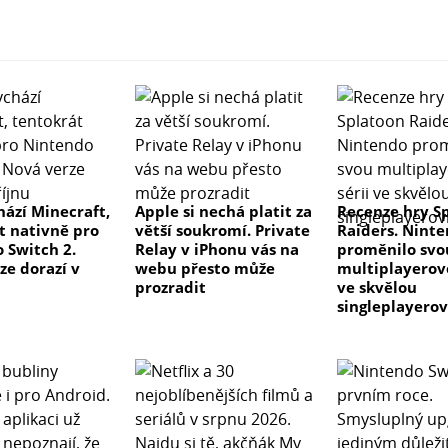
hází Minecraft,
Apple si nechá platit za
Recenze hry S
t nativně pro
větší soukromí. Private
Raiders. Nint
 Switch 2.
Relay v iPhonu vás na
proměnilo svo
ze dorazí v
webu přesto může
multiplayerovo
prozradit
ve skvělou
singleplayero