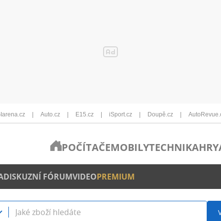
Iarena.cz
Auto.cz
E15.cz
iSport.cz
Doupě.cz
AutoRevue.
POČÍTAČE
MOBILY
TECHNIKA
HRY
A
DISKUZNÍ FÓRUM
VIDEO
PREMIUM