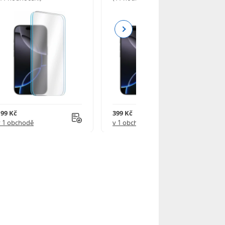
Next
199 Kč
399 Kč
v 1 obchodě
v 1 obchodě