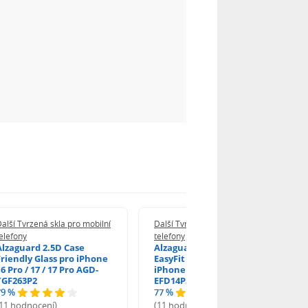
alší Tvrzená skla pro mobilní
Další Tvrzená skla pro mobilní
elefony
telefony
Alzaguard 2.5D Case
Alzaguard 2.5D Glass
Friendly Glass pro iPhone
EasyFit DustFree pro
6 Pro / 17 / 17 Pro AGD-
iPhone 16 Pro / 17 AGD-
TGF263P2
EFD14P3
79 %
77 %
(11 hodnocení)
(11 hodnocení)