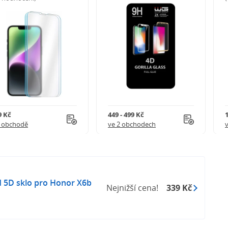
9 Kč
449 - 499 Kč
1 obchodě
ve 2 obchodech
ld 5D sklo pro Honor X6b
Nejnižší cena!
339 Kč