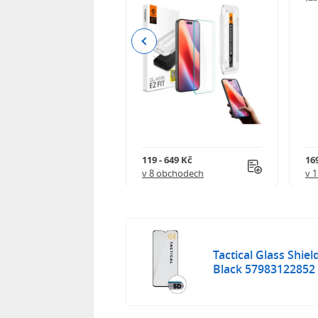
Previous
Kč
119 - 649 Kč
16
 obchodech
v 8 obchodech
v 
Tactical Glass Shie
Black 57983122852