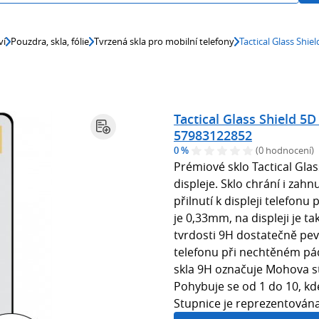
ví
Pouzdra, skla, fólie
Tvrzená skla pro mobilní telefony
Tactical Glass Shi
Tactical Glass Shield 5
57983122852
0 %
(0 hodnocení)
Prémiové sklo Tactical Gla
displeje. Sklo chrání i zahn
přilnutí k displeji telefonu 
je 0,33mm, na displeji je ta
tvrdosti 9H dostatečně pev
telefonu při nechtěném pád
skla 9H označuje Mohova st
Pohybuje se od 1 do 10, kd
Stupnice je reprezentována