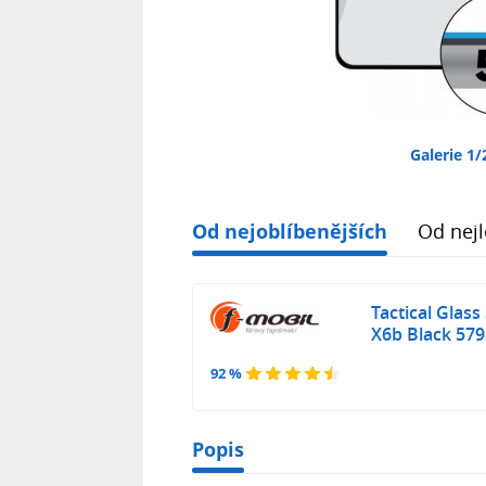
Galerie 1/
Od nejoblíbenějších
Od nejl
Tactical Glass
X6b Black 57
92 %
Popis