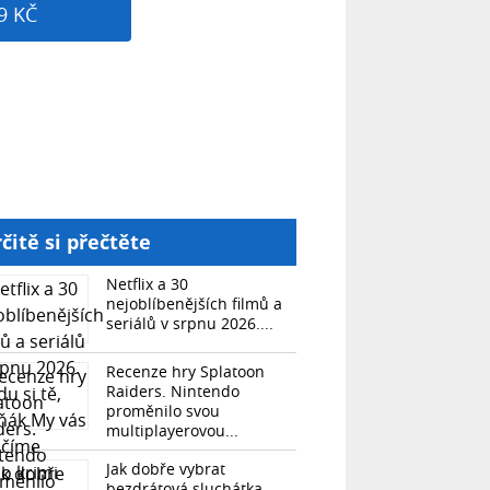
9 KČ
čitě si přečtěte
Netflix a 30
nejoblíbenějších filmů a
seriálů v srpnu 2026....
Recenze hry Splatoon
Raiders. Nintendo
proměnilo svou
multiplayerovou...
Jak dobře vybrat
bezdrátová sluchátka.