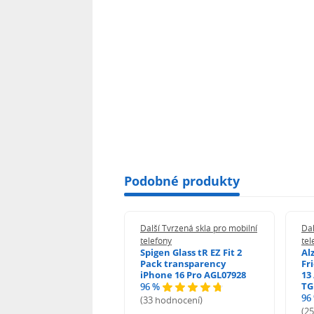
Podobné produkty
 Tvrzená skla pro mobilní
Další Tvrzená skla pro mobilní
Dal
ony
telefony
tel
guard 2.5D Glass
Spigen Glass tR EZ Fit 2
Al
Fit DustFree pro
Pack transparency
Fr
ne 17 Pro Max AGD-
iPhone 16 Pro AGL07928
13 
479BDAP3
TG
96 %
96
(33 hodnocení)
odnocení)
(2