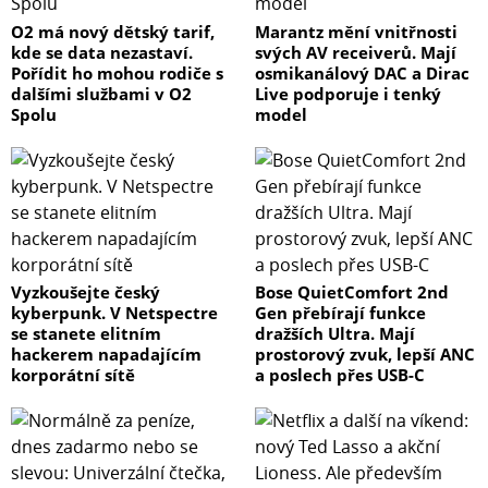
O2 má nový dětský tarif,
Marantz mění vnitřnosti
kde se data nezastaví.
svých AV receiverů. Mají
Pořídit ho mohou rodiče s
osmikanálový DAC a Dirac
dalšími službami v O2
Live podporuje i tenký
Spolu
model
Vyzkoušejte český
Bose QuietComfort 2nd
kyberpunk. V Netspectre
Gen přebírají funkce
se stanete elitním
dražších Ultra. Mají
hackerem napadajícím
prostorový zvuk, lepší ANC
korporátní sítě
a poslech přes USB-C