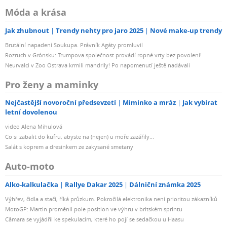
Móda a krása
Jak zhubnout
Trendy nehty pro jaro 2025
Nové make-up trendy
Brutální napadení Soukupa. Právník Agáty promluvil
Rozruch v Grónsku: Trumpova společnost provádí ropné vrty bez povolení!
Neurvalci v Zoo Ostrava krmili mandrily! Po napomenutí ještě nadávali
Pro ženy a maminky
Nejčastější novoroční předsevzetí
Miminko a mráz
Jak vybírat
letní dovolenou
video Alena Mihulová
Co si zabalit do kufru, abyste na (nejen) u moře zazářily...
Salát s koprem a dresinkem ze zakysané smetany
Auto-moto
Alko-kalkulačka
Rallye Dakar 2025
Dálniční známka 2025
Výhřev, čidla a stačí, říká průzkum. Pokročilá elektronika není prioritou zákazníků
MotoGP: Martin proměnil pole position ve výhru v britském sprintu
Câmara se vyjádřil ke spekulacím, které ho pojí se sedačkou u Haasu