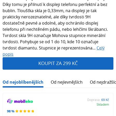
Díky tomu je přilnutí k displeji telefonu perfektní a bez
bublin. Tloušťka skla je 0,33mm, na displeji je tak
prakticky nerozeznatelné, ale díky tvrdosti 9H
dostatečně pevné a odolné, aby ochránilo displej
telefonu při nechtěném pádu, nebo lehčími škrábanci.
Tvrdost skla 9H označuje Mohova stupnice minerální
tvrdosti. Pohybuje se od 1 do 10, kde 10 označuje
tvrdost diamantu. Stupnice je reprezentována...
Celý
popis
KOUPIT ZA 299 KČ
Od nejoblíbenějších
Od nejlevnějších
Od nejdražší
Doprava:
69 Kč
Skladem
98 %