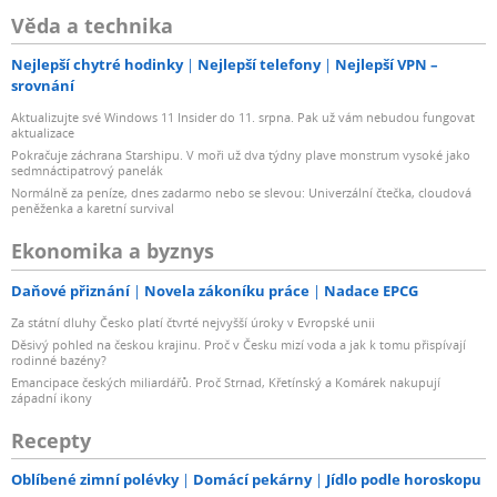
Věda a technika
Nejlepší chytré hodinky
Nejlepší telefony
Nejlepší VPN –
srovnání
Aktualizujte své Windows 11 Insider do 11. srpna. Pak už vám nebudou fungovat
aktualizace
Pokračuje záchrana Starshipu. V moři už dva týdny plave monstrum vysoké jako
sedmnáctipatrový panelák
Normálně za peníze, dnes zadarmo nebo se slevou: Univerzální čtečka, cloudová
peněženka a karetní survival
Ekonomika a byznys
Daňové přiznání
Novela zákoníku práce
Nadace EPCG
Za státní dluhy Česko platí čtvrté nejvyšší úroky v Evropské unii
Děsivý pohled na českou krajinu. Proč v Česku mizí voda a jak k tomu přispívají
rodinné bazény?
Emancipace českých miliardářů. Proč Strnad, Křetínský a Komárek nakupují
západní ikony
Recepty
Oblíbené zimní polévky
Domácí pekárny
Jídlo podle horoskopu