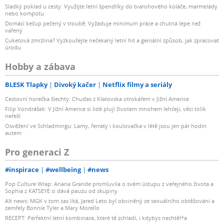
Sladký poklad u cesty: Využijte letní špendlíky do tvarohového koláče, marmelády
nebo kompotu
Domácí kečup pečený v troubě: Vyžaduje minimum práce a chutná lépe než
vařený
Cuketová zmrzlina? Vyzkoušejte nečekaný letní hit a geniální způsob, jak zpracovat
úrodu
Hobby a zábava
BLESK Tlapky
Divoký kačer
Netflix filmy a seriály
Cestovní horečka šlechty: Chuďas z Klatovska otrokářem v Jižní Americe
Filip Vondrášek: V Jižní Americe si lidé plují životem mnohem lehčeji, věci tolik
neřeší
Osvěžení ve Schladmingu: Lamy, ferraty i koulovačka v létě jsou jen pár hodin
autem
Pro generaci Z
#inspirace
#wellbeing
#news
Pop Culture Wrap: Ariana Grande promluvila o svém ústupu z veřejného života a
Sophia z KATSEYE si dává pauzu od skupiny
Alt news: MGK v tom zas lítá, Jared Leto byl obviněný ze sexuálního obtěžování a
zemřely Bonnie Tyler a Mary Morello
RECEPT: Perfektní letní kombinace, které tě zchladí, i kdybys nechtěl*a