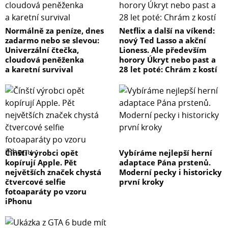
Normálně za peníze, dnes
Netflix a další na víkend:
zadarmo nebo se slevou:
nový Ted Lasso a akční
Univerzální čtečka,
Lioness. Ale především
cloudová peněženka
horory Úkryt nebo past a
a karetní survival
28 let poté: Chrám z kostí
Čínští výrobci opět
Vybíráme nejlepší herní
kopírují Apple. Pět
adaptace Pána prstenů.
největších značek chystá
Moderní pecky i historicky
čtvercové selfie
první kroky
fotoaparáty po vzoru
iPhonu