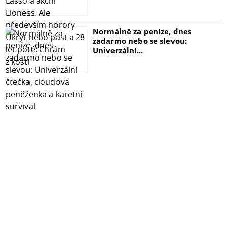
- vyrobené na míru konkrétního modelu telefonu
- vysoká odolnost proti poškrábání
Normálně za peníze, dnes
- tloušťka skla pouze 0,33mm
zadarmo nebo se slevou:
- tvrdost skla je 9H
Univerzální...
- oleofobní úprava zabraňující zanechávání otisků prstů
a pro snadné čištění
- perfektní optické vlastnosti - nezkresluje obraz
- neovlivňuje citlivost displeje na dotyk
- vše potřebné k instalaci v balení
- zakryje škrábance na displeji, telefon je pak zase jako
nový
- ekologické balení z recyklovaného papíru
- doživotní záruka Obsah balení
- tvrzené sklo Tactical
- alkoholový ubrousek pro dokonalé vyčištění displeje
- hadřík z mikrovlákna
- samolepky pro pohodlnou instalaci skla Návod na
nalepení skla