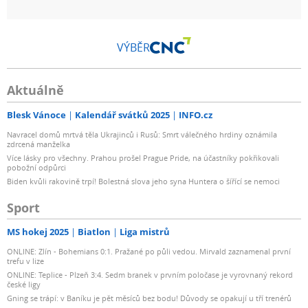
VÝBĚR
Aktuálně
Blesk Vánoce
Kalendář svátků 2025
INFO.cz
Navracel domů mrtvá těla Ukrajinců i Rusů: Smrt válečného hrdiny oznámila
zdrcená manželka
Více lásky pro všechny. Prahou prošel Prague Pride, na účastníky pokřikovali
pobožní odpůrci
Biden kvůli rakovině trpí! Bolestná slova jeho syna Huntera o šířící se nemoci
Sport
MS hokej 2025
Biatlon
Liga mistrů
ONLINE: Zlín - Bohemians 0:1. Pražané po půli vedou. Mirvald zaznamenal první
trefu v lize
ONLINE: Teplice - Plzeň 3:4. Sedm branek v prvním poločase je vyrovnaný rekord
české ligy
Gning se trápí: v Baníku je pět měsíců bez bodu! Důvody se opakují u tří trenérů