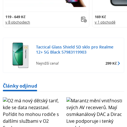
119 - 649 Kč
169 Kč
v 8 obchodech
v 1 obchodě
Tactical Glass Shield 5D sklo pro Realme
12+ 5G Black 57983119903
Nejnižší cena!
299 Kč
Články odjinud