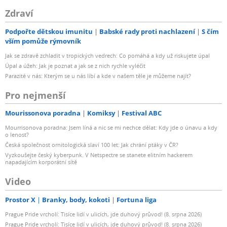
Zdraví
Podpořte dětskou imunitu
Babské rady proti nachlazení
S čím
vším pomůže rýmovník
Jak se zdravě zchladit v tropických vedrech: Co pomáhá a kdy už riskujete úpal
Úpal a úžeh: Jak je poznat a jak se z nich rychle vyléčit
Parazité v nás: Kterým se u nás líbí a kde v našem těle je můžeme najít?
Pro nejmenší
Mourissonova poradna
Komiksy
Festival ABC
Mourrisonova poradna: Jsem líná a nic se mi nechce dělat: Kdy jde o únavu a kdy
o lenost?
Česká společnost ornitologická slaví 100 let: Jak chrání ptáky v ČR?
Vyzkoušejte český kyberpunk. V Netspectre se stanete elitním hackerem
napadajícím korporátní sítě
Video
Prostor X
Branky, body, kokoti
Fortuna liga
Prague Pride vrcholí: Tisíce lidí v ulicích, jde duhový průvod! (8. srpna 2026)
Prague Pride vrcholí: Tisíce lidí v ulicích, jde duhový průvod! (8. srpna 2026)