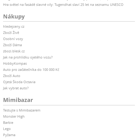
Hra světel na fasádě slavné vily: Tugendhat slaví 25 let na seznamu UNESCO
Nákupy
hledejceny.cz
Zboží Živě
Osobní vozy
Zboží Dáma
zbozi.blesk.cz
Jak na prohlídku ojetého vozu?
HobbyKompas
Auto pro začátečníka do 100 000 Kč
Zboží Auto
Ojetá Škoda Octavia
Jak vybrat auto?
Mimibazar
Testujte s Mimibazarem
Monster High
Barbie
Lego
Pyžama