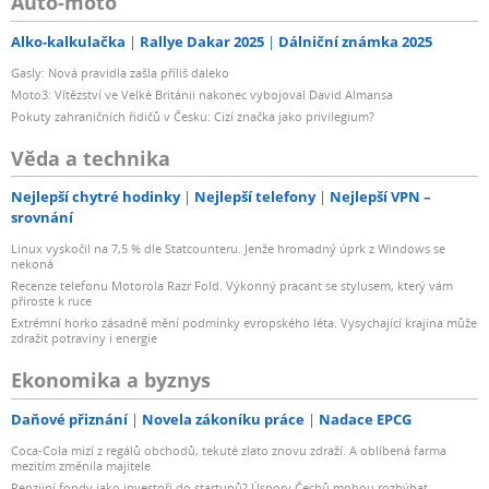
Auto-moto
Alko-kalkulačka
Rallye Dakar 2025
Dálniční známka 2025
Gasly: Nová pravidla zašla příliš daleko
Moto3: Vítězství ve Velké Británii nakonec vybojoval David Almansa
Pokuty zahraničních řidičů v Česku: Cizí značka jako privilegium?
Věda a technika
Nejlepší chytré hodinky
Nejlepší telefony
Nejlepší VPN –
srovnání
Linux vyskočil na 7,5 % dle Statcounteru. Jenže hromadný úprk z Windows se
nekoná
Recenze telefonu Motorola Razr Fold. Výkonný pracant se stylusem, který vám
přiroste k ruce
Extrémní horko zásadně mění podmínky evropského léta. Vysychající krajina může
zdražit potraviny i energie
Ekonomika a byznys
Daňové přiznání
Novela zákoníku práce
Nadace EPCG
Coca-Cola mizí z regálů obchodů, tekuté zlato znovu zdraží. A oblíbená farma
mezitím změnila majitele
Penzijní fondy jako investoři do startupů? Úspory Čechů mohou rozhýbat