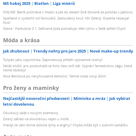
MS hokej 2025
Biatlon
Liga mistrů
ONLINE: Baník prohrává v Hradci a jde do deseti! Dvě červené za poločas v Jablonci
Sparťané si vyslechli od fanoušků. Zasloužený kouř, líčil Zelený. Experta nezaujal
Kuol
Slavia - Pardubice 2:1. Sešívaná jízda pokračuje, třetí výhru v řadě zařídil Chytil
Móda a krása
Jak zhubnout
Trendy nehty pro jaro 2025
Nové make-up trendy
Tulipán jako vzpomínka: Zapomenutý příběh významné rodiny!
Seriál zrušili, pro posluchače se Kolo času točí dál. Vypráví fantastickou ságu, která
nemá obdoby!
Alice Bendová po nevyhnutelné demolici: Takhle roste nový dům!
Pro ženy a maminky
Nejčastější novoroční předsevzetí
Miminko a mráz
Jak vybírat
letní dovolenou
Okurkový salát s novými brambory
Dobrý základ na dovolenou nejen u moře...
Vracejí se vám doma dokola rýmy a angíny? Chyba může být v zubním kartáčku