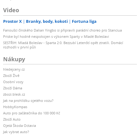
Video
Prostor X
Branky, body, kokoti
Fortuna liga
Fanoušci čínského Dalian Yingbo si připravili parádní choreo pro Stanciua
Priske byl hodně nespokojen s výkonem Sparty v Mladé Boleslavi
SESTŘIH: Mladá Boleslav - Sparta 2:0. Bezzubí Letenští opět ztratili. Domácí
rozhodli v první půli
Nákupy
hledejceny.cz
Zboží Živě
Osobní vozy
Zboží Dáma
zbozi.blesk.cz
Jak na prohlídku ojetého vozu?
HobbyKompas
Auto pro začátečníka do 100 000 Kč
Zboží Auto
Ojetá Škoda Octavia
Jak vybrat auto?