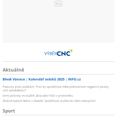
VÝBĚR
Aktuálně
Blesk Vánoce
Kalendář svátků 2025
INFO.cz
Pastviny proti požárům. Proč by společnost měla přehodnotit negativní postoj
vůči zemědělství?
Smrt policisty ve službě: Jána zabil řidič v protisměru
Zlobivé batole řádilo v letadle: Společnost zrušila let všem cestujícím!
Sport