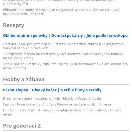
ekonomický růst
Příhraniční obchody už nejsou jen o cigaretách a alkoholu. Češi do nich jezdí
nakupovat zcela jiné zboží
Recepty
Oblíbené zimní polévky
Domácí pekárny
Jídlo podle horoskopu
Zmrzlina, jakou jste ještě nejedli! Pět míst, kde zmrzlina chutná jako gorgonzola,
svíčková nebo krupicová kaše
10 nejlepších receptů na švestkové koláče: Přenesou vás do kuchyně u babičky i
do luxusní cukrárny
Sladký poklad u cesty: Využijte letní špendlíky do tvarohového koláče, marmelády
nebo kompotu
Hobby a zábava
BLESK Tlapky
Divoký kačer
Netflix filmy a seriály
Draisina, velocipéd i kostitřas: Unikátní bicykly v Muzeu Chodska
Cestovní horečka šlechty: Chuďas z Klatovska otrokářem v Jižní Americe
Filip Vondrášek: V Jižní Americe si lidé plují životem mnohem lehčeji, věci tolik
neřeší
Pro generaci Z