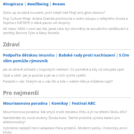
#inspirace
#wellbeing
#news
Glow up se stává luxusem, proč mladí lidé říkají ano glow downu?
Pop Culture Wrap: Ariana Grande promluvila o svém ústupu z veřejného života a
Sophia z KATSEYE si dává pauzu od skupiny
Alt news: MGK v tom zas lítá, Jared Leto byl obviněný ze sexuálního obtěžování a
zemřely Bonnie Tyler a Mary Morello
Zdraví
Podpořte dětskou imunitu
Babské rady proti nachlazení
S čím
vším pomůže rýmovník
Jak se zdravě zchladit v tropických vedrech: Co pomáhá a kdy už riskujete úpal
Úpal a úžeh: Jak je poznat a jak se z nich rychle vyléčit
Parazité v nás: Kterým se u nás líbí a kde v našem těle je můžeme najít?
Pro nejmenší
Mourissonova poradna
Komiksy
Festival ABC
Mourrisonova poradna: Má smysl zrušit devátou třídu a jít na střední školu dřív?
Nahlédněte do nové továrny Škoda Auto: Takhle probíhá výroba baterií pro
elektromobily!
Vybíráme nejlepší herní adaptace Pána prstenů. Moderní pecky i historicky první
kroky