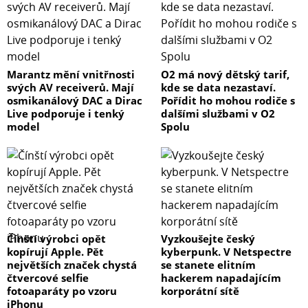
Marantz mění vnitřnosti
O2 má nový dětský tarif,
svých AV receiverů. Mají
kde se data nezastaví.
osmikanálový DAC a Dirac
Pořídit ho mohou rodiče s
Live podporuje i tenký
dalšími službami v O2
model
Spolu
Čínští výrobci opět
Vyzkoušejte český
kopírují Apple. Pět
kyberpunk. V Netspectre
největších značek chystá
se stanete elitním
čtvercové selfie
hackerem napadajícím
fotoaparáty po vzoru
korporátní sítě
iPhonu