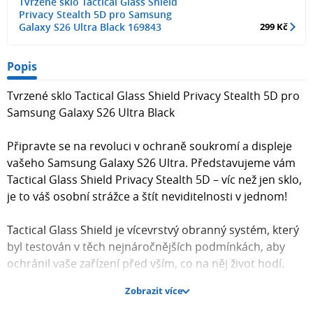
Tvrzené sklo Tactical Glass Shield
Privacy Stealth 5D pro Samsung
Galaxy S26 Ultra Black 169843
299 Kč
Popis
Tvrzené sklo Tactical Glass Shield Privacy Stealth 5D pro
Samsung Galaxy S26 Ultra Black
Připravte se na revoluci v ochraně soukromí a displeje
vašeho Samsung Galaxy S26 Ultra. Představujeme vám
Tactical Glass Shield Privacy Stealth 5D – víc než jen sklo,
je to váš osobní strážce a štít neviditelnosti v jednom!
Tactical Glass Shield je vícevrstvý obranný systém, který
byl testován v těch nejnáročnějších podmínkách, aby
ochránil vaše zařízení před vším, co na něj život hodí.
Zobrazit více
5D zaoblení: Sklo není ploché. Jeho okraje jsou precizně a