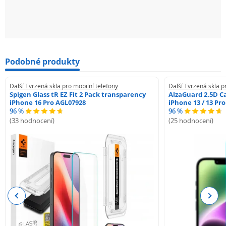
Profesionální čisticí sada (vlhčený ubrousek, hadřík z
mikrovlákna)
Nečekejte, až bude pozdě! Chraňte svou investici i své
soukromí s taktickou přesností. Přidejte si Tactical Glass
Shield Privacy Stealth do košíku a zažijte pocit
Podobné produkty
absolutního bezpečí!
Další Tvrzená skla pro mobilní telefony
Další Tvrzená skla p
Spigen Glass tR EZ Fit 2 Pack transparency
AlzaGuard 2.5D Ca
Upozorňujeme, že nalepené tvrzené sklo může mírně
iPhone 16 Pro AGL07928
iPhone 13 / 13 Pr
snížit citlivost a spolehlivost čtečky otisků prstů
96 %
96 %
integrované přímo v displeji.
(33 hodnocení)
(25 hodnocení)
Ochranné sklo je určeno pro Samsung Galaxy S26 Ultra.
Previous
Next