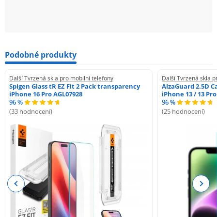
hadřík z mikrovlákna
prachové samolepky
Nečekejte a pořiďte si Tvrzené sklo Tactical Glass Impact
Armour pro Váš Apple iPhone 16 Pro ještě dnes!
Podobné produkty
Ochrana, kterou si zasloužíte!
Další Tvrzená skla pro mobilní telefony
Další Tvrzená skla p
Spigen Glass tR EZ Fit 2 Pack transparency
AlzaGuard 2.5D Ca
iPhone 16 Pro AGL07928
iPhone 13 / 13 Pr
96 %
96 %
(33 hodnocení)
(25 hodnocení)
Previous
Next