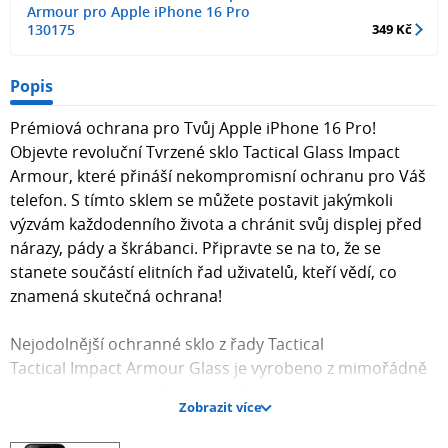
Armour pro Apple iPhone 16 Pro
130175
349 Kč
Popis
Prémiová ochrana pro Tvůj Apple iPhone 16 Pro!
Objevte revoluční Tvrzené sklo Tactical Glass Impact
Armour, které přináší nekompromisní ochranu pro Váš
telefon. S tímto sklem se můžete postavit jakýmkoli
výzvám každodenního života a chránit svůj displej před
nárazy, pády a škrábanci. Připravte se na to, že se
stanete součástí elitních řad uživatelů, kteří vědí, co
znamená skutečná ochrana!
Nejodolnější ochranné sklo z řady Tactical
Tactical Impact Armour Glass je vyrobeno z mimořádně
odolného a flexibilního materiálu, který zajišťuje
Zobrazit více
maximální ochranu. Díky prémiovému výrobnímu
procesu poskytuje výrazně delší ochranu než běžné