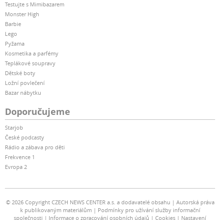
Testujte s Mimibazarem
Monster High
Barbie
Lego
Pyžama
Kosmetika a parfémy
Teplákové soupravy
Dětské boty
Ložní povlečení
Bazar nábytku
Doporučujeme
Starjob
České podcasty
Rádio a zábava pro děti
Frekvence 1
Evropa 2
© 2026 Copyright CZECH NEWS CENTER a.s. a dodavatelé obsahu
Autorská práva
k publikovaným materiálům
Podmínky pro užívání služby informační
společnosti
Informace o zpracování osobních údajů
Cookies
Nastavení