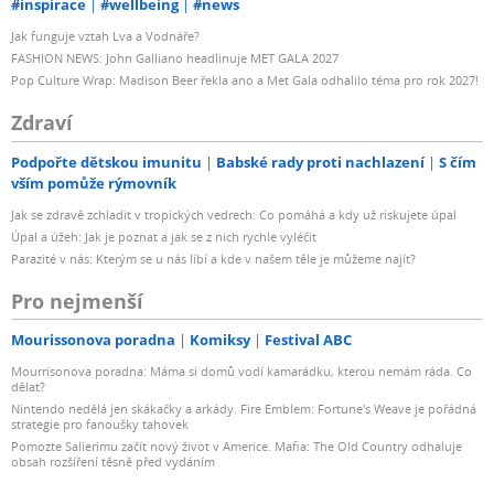
#inspirace
#wellbeing
#news
Jak funguje vztah Lva a Vodnáře?
FASHION NEWS: John Galliano headlinuje MET GALA 2027
Pop Culture Wrap: Madison Beer řekla ano a Met Gala odhalilo téma pro rok 2027!
Zdraví
Podpořte dětskou imunitu
Babské rady proti nachlazení
S čím
vším pomůže rýmovník
Jak se zdravě zchladit v tropických vedrech: Co pomáhá a kdy už riskujete úpal
Úpal a úžeh: Jak je poznat a jak se z nich rychle vyléčit
Parazité v nás: Kterým se u nás líbí a kde v našem těle je můžeme najít?
Pro nejmenší
Mourissonova poradna
Komiksy
Festival ABC
Mourrisonova poradna: Máma si domů vodí kamarádku, kterou nemám ráda. Co
dělat?
Nintendo nedělá jen skákačky a arkády. Fire Emblem: Fortune's Weave je pořádná
strategie pro fanoušky tahovek
Pomozte Salierimu začít nový život v Americe. Mafia: The Old Country odhaluje
obsah rozšíření těsně před vydáním