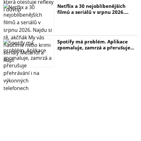
Netflix a 30 nejoblíbenějších
Protože nám to není jedno
filmů a seriálů v srpnu 2026....
Každý nákup Tactical Impact Armour přispívá k dobré
věci! Z každého prodaného kusu jde část výdělku na
podporu nadačního fondu Generála Moravce. Ochráníte
tak nejen svůj telefon, ale i ostatní!
Spotify má problém. Aplikace
zpomaluje, zamrzá a přerušuje...
Připravenost na všechno
Tactical Impact Armour je k dispozici pro vybrané
modely iPhone. Bez ohledu na to, jaký model máte,
Tactical Ti kryje záda!
Neodolatelně odolný
Naše sklo bylo podrobeno tvrdým podmínkám a
vyrobeno z vysoce odolných materiálů. Telefon tak
zůstane v bezpečí i v těch nejextrémnějších podmínkách.
S Tactical Impact Armour se nemusíte bát žádného
dobrodružství!