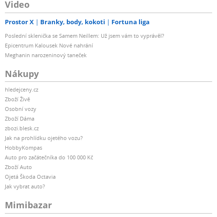
Video
Prostor X
Branky, body, kokoti
Fortuna liga
Poslední sklenička se Samem Neillem: Už jsem vám to vyprávěl?
Epicentrum Kalousek Nové nahrání
Meghanin narozeninový taneček
Nákupy
hledejceny.cz
Zboží Živě
Osobní vozy
Zboží Dáma
zbozi.blesk.cz
Jak na prohlídku ojetého vozu?
HobbyKompas
Auto pro začátečníka do 100 000 Kč
Zboží Auto
Ojetá Škoda Octavia
Jak vybrat auto?
Mimibazar