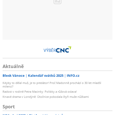
VÝBĚR
Aktuálně
Blesk Vánoce
Kalendář svátků 2025
INFO.cz
Kdyby to dělal muž, je to predátor! Proč Madonně prochází o 30 let mladší
milenci?
Radost v rodině Petra Macinky: Polibky a růžová oslava!
Krvavé drama v Londýně: Útočnice pobodala čtyři muže nůžkami
Sport