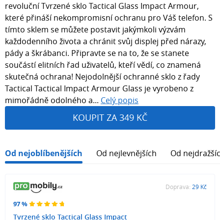
revoluční Tvrzené sklo Tactical Glass Impact Armour,
které přináší nekompromisní ochranu pro Váš telefon. S
tímto sklem se můžete postavit jakýmkoli výzvám
každodenního života a chránit svůj displej před nárazy,
pády a škrábanci. Připravte se na to, že se stanete
součástí elitních řad uživatelů, kteří vědí, co znamená
skutečná ochrana! Nejodolnější ochranné sklo z řady
Tactical Tactical Impact Armour Glass je vyrobeno z
mimořádně odolného a...
Celý popis
KOUPIT ZA 349 KČ
Od nejoblíbenějších
Od nejlevnějších
Od nejdražší
Doprava:
29 Kč
97 %
Tvrzené sklo Tactical Glass Impact