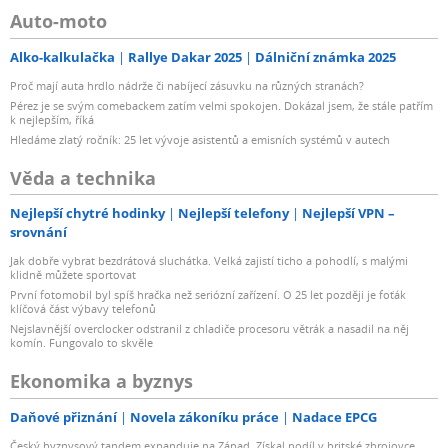
Auto-moto
Alko-kalkulačka
Rallye Dakar 2025
Dálniční známka 2025
Proč mají auta hrdlo nádrže či nabíjecí zásuvku na různých stranách?
Pérez je se svým comebackem zatím velmi spokojen. Dokázal jsem, že stále patřím
k nejlepším, říká
Hledáme zlatý ročník: 25 let vývoje asistentů a emisních systémů v autech
Věda a technika
Nejlepší chytré hodinky
Nejlepší telefony
Nejlepší VPN –
srovnání
Jak dobře vybrat bezdrátová sluchátka. Velká zajistí ticho a pohodlí, s malými
klidně můžete sportovat
První fotomobil byl spíš hračka než seriózní zařízení. O 25 let později je foťák
klíčová část výbavy telefonů
Nejslavnější overclocker odstranil z chladiče procesoru větrák a nasadil na něj
komín. Fungovalo to skvěle
Ekonomika a byznys
Daňové přiznání
Novela zákoníku práce
Nadace EPCG
Český byznysový tandem expanduje na Západ. Získal podíl v britské zbrojovce,