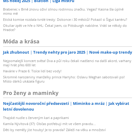
MS hokej 2025
Biatlon
Liga mistrů
Brabenec v Brně znovu oživí silnou rodinnou značku. Vegas? Kasina šla úplně
mimo mě
Etická komise rozdala tvrdé tresty: Dokonce i 30 měsíců! Pokazil si Šigut kariéru?
Okuliar zpět ve hře o NHL: Čekal jsem, co Pittsburgh nabídne. Vrátí se někdy do
Hradce?
Móda a krása
Jak zhubnout
Trendy nehty pro jaro 2025
Nové make-up trendy
Nejpomalejší koncert světa! Dva a půl roku čekali nadšenci na další akord, varhany
mají hrát přes 600 let
Havárie v Praze 6: Tisíce lidí bez vody!
Skromné narozeniny manželky prince Harryho: Oslavu Meghan sabotovali psi!
Místo dárků ukázala figuru
Pro ženy a maminky
Nejčastější novoroční předsevzetí
Miminko a mráz
Jak vybírat
letní dovolenou
Thajské nudle s červeným kari a paprikami
Kamila Nývltová (37): Občas potřebuji mít ve všem pravdu...
Děti by neměly jíst houby! Je to pravda? Záleží na věku a množství