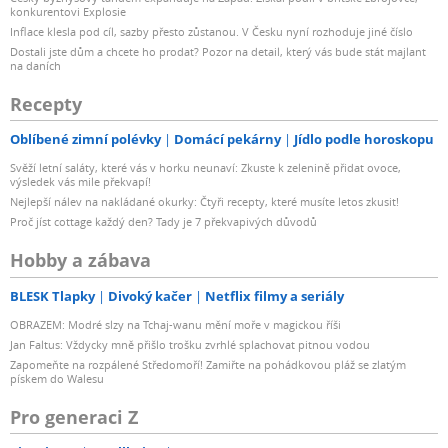
konkurentovi Explosie
Inflace klesla pod cíl, sazby přesto zůstanou. V Česku nyní rozhoduje jiné číslo
Dostali jste dům a chcete ho prodat? Pozor na detail, který vás bude stát majlant
na daních
Recepty
Oblíbené zimní polévky
Domácí pekárny
Jídlo podle horoskopu
Svěží letní saláty, které vás v horku neunaví: Zkuste k zelenině přidat ovoce,
výsledek vás mile překvapí!
Nejlepší nálev na nakládané okurky: Čtyři recepty, které musíte letos zkusit!
Proč jíst cottage každý den? Tady je 7 překvapivých důvodů
Hobby a zábava
BLESK Tlapky
Divoký kačer
Netflix filmy a seriály
OBRAZEM: Modré slzy na Tchaj-wanu mění moře v magickou říši
Jan Faltus: Vždycky mně přišlo trošku zvrhlé splachovat pitnou vodou
Zapomeňte na rozpálené Středomoří! Zamiřte na pohádkovou pláž se zlatým
pískem do Walesu
Pro generaci Z