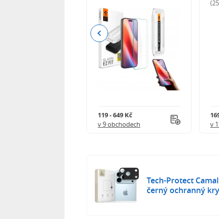
odnocení)
(2
Previous
 402 Kč
119 - 649 Kč
16
 obchodech
v 9 obchodech
v 
Tech-Protect Camall
černý ochranný kr