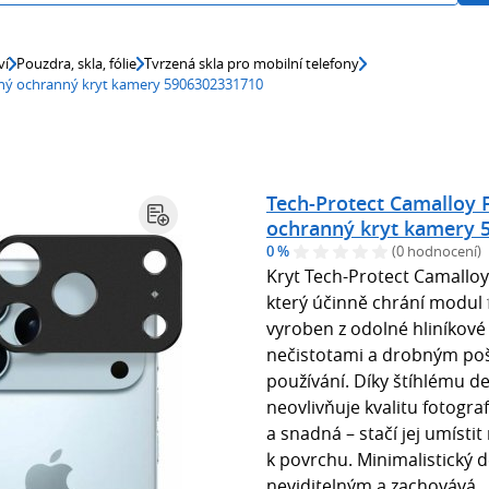
ví
Pouzdra, skla, fólie
Tvrzená skla pro mobilní telefony
erný ochranný kryt kamery 5906302331710
Tech-Protect Camalloy F
ochranný kryt kamery 
0 %
(0 hodnocení)
Kryt Tech-Protect Camalloy
který účinně chrání modul
vyroben z odolné hliníkové
nečistotami a drobným po
používání. Díky štíhlému d
neovlivňuje kvalitu fotografi
a snadná – stačí jej umísti
k povrchu. Minimalistický de
neviditelným a zachovává..