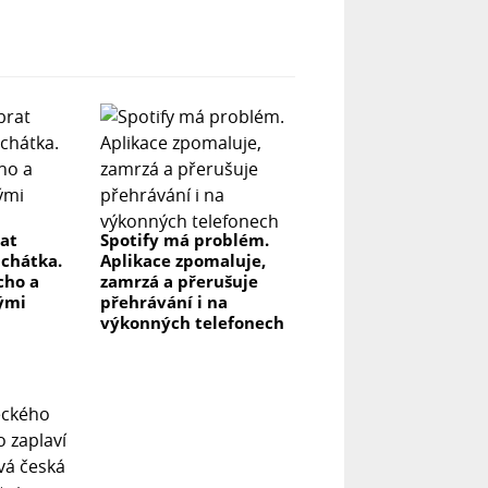
rat
Spotify má problém.
uchátka.
Aplikace zpomaluje,
icho a
zamrzá a přerušuje
lými
přehrávání i na
výkonných telefonech