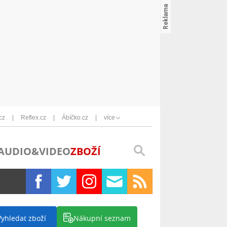
cz
Reflex.cz
Ábíčko.cz
více
AUDIO&VIDEO
ZBOŽÍ
Vyhledat zboží
Nákupní seznam