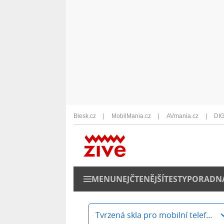
Blesk.cz
MobilMania.cz
AVmania.cz
DIG
MENU
NEJČTENĚJŠÍ
TESTY
PORADN
Tvrzená skla pro mobilní telefony