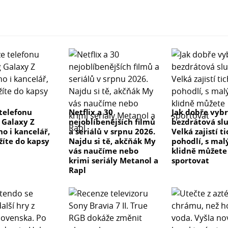
telefonu
Netflix a 30
Jak dobře vyb
Galaxy Z
nejoblíbenějších filmů
bezdrátová sl
no i kancelář,
a seriálů v srpnu 2026.
Velká zajistí t
žíte do kapsy
Najdu si tě, akčňák My
pohodlí, s ma
vás naučíme nebo
klidně můžete
krimi seriály Metanol a
sportovat
Rapl