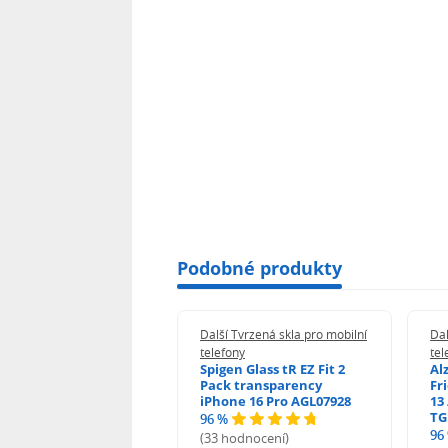
Podobné produkty
 Tvrzená skla pro mobilní
Další Tvrzená skla pro mobilní
Dal
ony
telefony
tel
guard 2.5D Glass
Spigen Glass tR EZ Fit 2
Al
Fit DustFree pro
Pack transparency
Fr
ne 17 Pro AGD-
iPhone 16 Pro AGL07928
13 
478BDAP3
TG
96 %
%
96
(33 hodnocení)