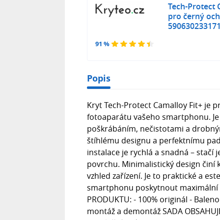
Tech-Protect 
pro černý oc
59063023317
91 %
Popis
Kryt Tech-Protect Camalloy Fit+ je 
fotoaparátu vašeho smartphonu. Je v
poškrábáním, nečistotami a drobný
štíhlému designu a perfektnímu padnu
instalace je rychlá a snadná – stačí 
povrchu. Minimalistický design činí 
vzhled zařízení. Je to praktické a est
smartphonu poskytnout maximální 
PRODUKTU: - 100% originál - Baleno v
montáž a demontáž SADA OBSAHUJE: 1