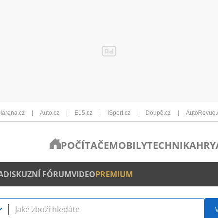
Iarena.cz
Auto.cz
E15.cz
iSport.cz
Doupě.cz
AutoRevue.
POČÍTAČE
MOBILY
TECHNIKA
HRY
A
DISKUZNÍ FÓRUM
VIDEO
PREMIUM