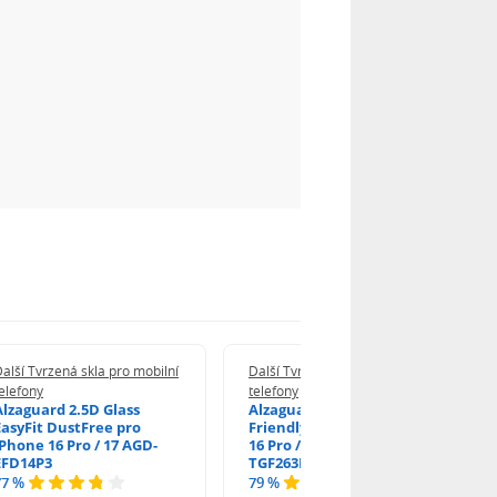
alší Tvrzená skla pro mobilní
Další Tvrzená skla pro mobilní
elefony
telefony
Alzaguard 2.5D Glass
Alzaguard 2.5D Case
EasyFit DustFree pro
Friendly Glass pro iPhone
iPhone 16 Pro / 17 AGD-
16 Pro / 17 / 17 Pro AGD-
EFD14P3
TGF263P2
77 %
79 %