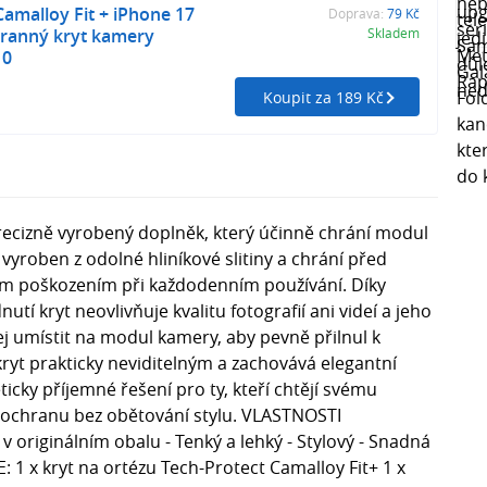
Camalloy Fit + iPhone 17
Doprava:
79 Kč
hranný kryt kamery
Skladem
10
Koupit za 189 Kč
precizně vyrobený doplněk, který účinně chrání modul
yroben z odolné hliníkové slitiny a chrání před
m poškozením při každodenním používání. Díky
tí kryt neovlivňuje kvalitu fotografií ani videí a jeho
jej umístit na modul kamery, aby pevně přilnul k
kryt prakticky neviditelným a zachovává elegantní
eticky příjemné řešení pro ty, kteří chtějí svému
ochranu bez obětování stylu. VLASTNOSTI
 originálním obalu - Tenký a lehký - Stylový - Snadná
 x kryt na ortézu Tech-Protect Camalloy Fit+ 1 x