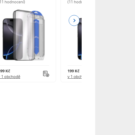
(11 hodnocení)
(11 hodnocení)
Next
399 Kč
199 Kč
v 1 obchodě
v 1 obchodě