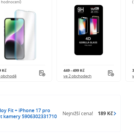
5 hodnocení)
9 Kč
449 - 499 Kč
1 obchodě
ve 2 obchodech
oy Fit + iPhone 17 pro
Nejnižší cena!
189 Kč
yt kamery 5906302331710