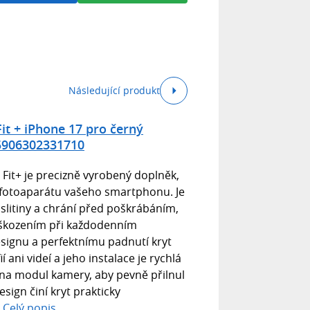
Následující produkt
it + iPhone 17 pro černý
5906302331710
 Fit+ je precizně vyrobený doplněk,
 fotoaparátu vašeho smartphonu. Je
 slitiny a chrání před poškrábáním,
škozením při každodenním
esignu a perfektnímu padnutí kryt
í ani videí a jeho instalace je rychlá
t na modul kamery, aby pevně přilnul
sign činí kryt prakticky
.
Celý popis