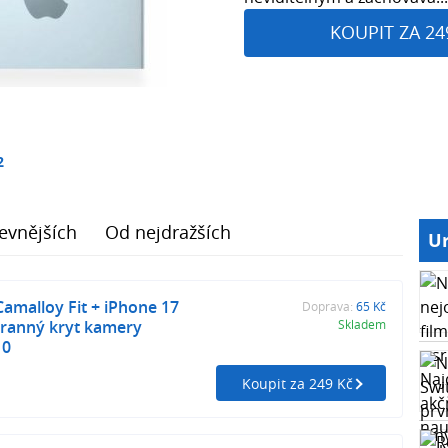
KOUPIT ZA 24
2
evnějších
Od nejdražších
Ur
Camalloy Fit + iPhone 17
Doprava:
65 Kč
hranný kryt kamery
Skladem
10
Koupit za 249 Kč