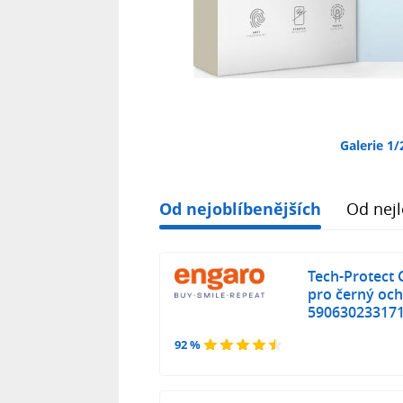
Galerie 1/
Od nejoblíbenějších
Od nejl
Tech-Protect 
pro černý oc
59063023317
92 %