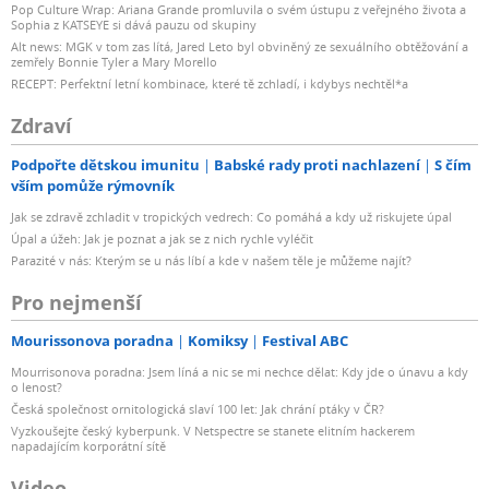
Pop Culture Wrap: Ariana Grande promluvila o svém ústupu z veřejného života a
Sophia z KATSEYE si dává pauzu od skupiny
Alt news: MGK v tom zas lítá, Jared Leto byl obviněný ze sexuálního obtěžování a
zemřely Bonnie Tyler a Mary Morello
RECEPT: Perfektní letní kombinace, které tě zchladí, i kdybys nechtěl*a
Zdraví
Podpořte dětskou imunitu
Babské rady proti nachlazení
S čím
vším pomůže rýmovník
Jak se zdravě zchladit v tropických vedrech: Co pomáhá a kdy už riskujete úpal
Úpal a úžeh: Jak je poznat a jak se z nich rychle vyléčit
Parazité v nás: Kterým se u nás líbí a kde v našem těle je můžeme najít?
Pro nejmenší
Mourissonova poradna
Komiksy
Festival ABC
Mourrisonova poradna: Jsem líná a nic se mi nechce dělat: Kdy jde o únavu a kdy
o lenost?
Česká společnost ornitologická slaví 100 let: Jak chrání ptáky v ČR?
Vyzkoušejte český kyberpunk. V Netspectre se stanete elitním hackerem
napadajícím korporátní sítě
Video