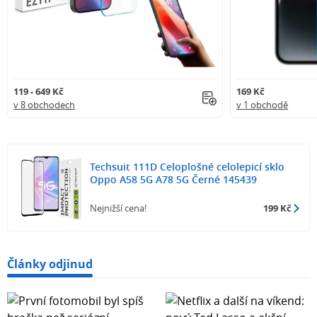
119 - 649 Kč
169 Kč
v 8 obchodech
v 1 obchodě
Techsuit 111D Celoplošné celolepicí sklo
Oppo A58 5G A78 5G Černé 145439
Nejnižší cena!
199 Kč
Články odjinud