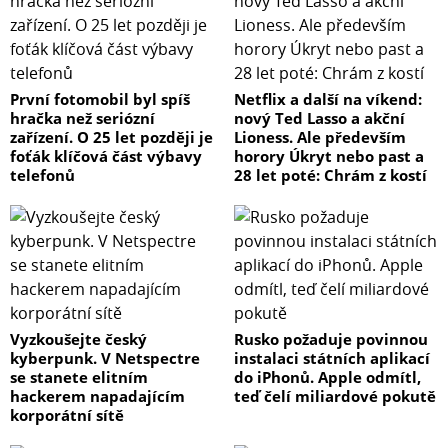
První fotomobil byl spíš
Netflix a další na víkend:
hračka než seriózní
nový Ted Lasso a akční
zařízení. O 25 let později je
Lioness. Ale především
foťák klíčová část výbavy
horory Úkryt nebo past a
telefonů
28 let poté: Chrám z kostí
Vyzkoušejte český
Rusko požaduje povinnou
kyberpunk. V Netspectre
instalaci státních aplikací
se stanete elitním
do iPhonů. Apple odmítl,
hackerem napadajícím
teď čelí miliardové pokutě
korporátní sítě