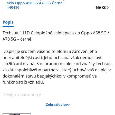
sklo Oppo A58 5G A78 5G Černé
145439
199 Kč
Popis
Techsuit 111D Celoplošné celolepicí sklo Oppo A58 5G /
A78 5G – černé
Displej je srdcem vašeho telefonu a zároveň jeho
nejzranitelnější částí. Jeho ochrana však nemusí být
složitá ani drahá. S ochranou displeje od značky Techsuit
získáte spolehlivého partnera, který uchová váš displej v
dokonalém stavu bez jakýchkoliv kompromisů ve
funkčnosti či vzhledu.
Design a parametry
Toto celoplošné ochranné sklo Techsuit 111D v elegantní
Zobrazit více
černé barvě je navrženo tak, aby dokonale splynulo s
designem vašeho telefonu. Díky preciznímu zakřivení