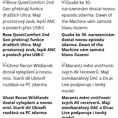
Bose QuietComfort 2nd
Quake ke 30. narozeninám
Gen přebírají funkce
dostal novou epizodu
dražších Ultra. Mají
zdarma. Dawn of the
prostorový zvuk, lepší ANC
Machine vám zamotá
a poslech přes USB-C
hlavu iluzemi
Ghost Recon Wildlands
Marantz mění vnitřnosti
dostal vylepšení a novou
svých AV receiverů. Mají
misi. Starší díl Ubisoft
osmikanálový DAC a Dirac
rozdává na PC zdarma
Live podporuje i tenký
model