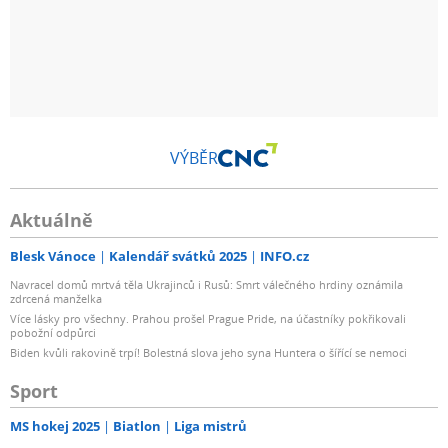
VÝBĚR
Aktuálně
Blesk Vánoce
Kalendář svátků 2025
INFO.cz
Navracel domů mrtvá těla Ukrajinců i Rusů: Smrt válečného hrdiny oznámila
zdrcená manželka
Více lásky pro všechny. Prahou prošel Prague Pride, na účastníky pokřikovali
pobožní odpůrci
Biden kvůli rakovině trpí! Bolestná slova jeho syna Huntera o šířící se nemoci
Sport
MS hokej 2025
Biatlon
Liga mistrů