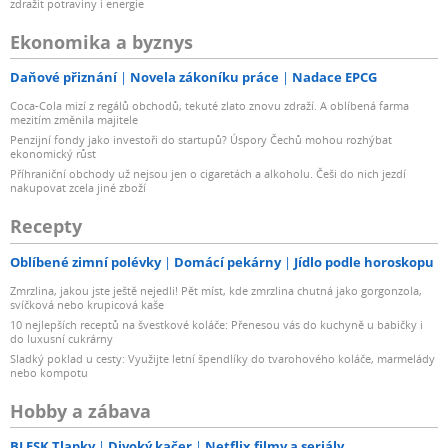
zdražit potraviny i energie
Ekonomika a byznys
Daňové přiznání
Novela zákoníku práce
Nadace EPCG
Coca-Cola mizí z regálů obchodů, tekuté zlato znovu zdraží. A oblíbená farma
mezitím změnila majitele
Penzijní fondy jako investoři do startupů? Úspory Čechů mohou rozhýbat
ekonomický růst
Příhraniční obchody už nejsou jen o cigaretách a alkoholu. Češi do nich jezdí
nakupovat zcela jiné zboží
Recepty
Oblíbené zimní polévky
Domácí pekárny
Jídlo podle horoskopu
Zmrzlina, jakou jste ještě nejedli! Pět míst, kde zmrzlina chutná jako gorgonzola,
svíčková nebo krupicová kaše
10 nejlepších receptů na švestkové koláče: Přenesou vás do kuchyně u babičky i
do luxusní cukrárny
Sladký poklad u cesty: Využijte letní špendlíky do tvarohového koláče, marmelády
nebo kompotu
Hobby a zábava
BLESK Tlapky
Divoký kačer
Netflix filmy a seriály