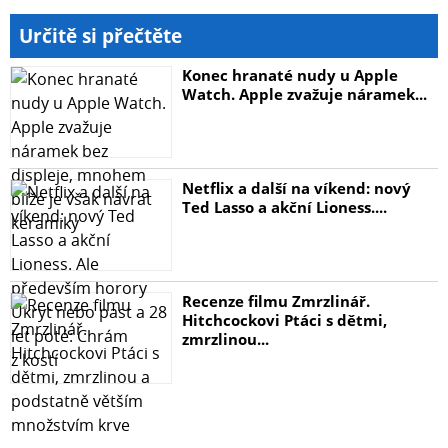
sklo vždy odpovídá velikostí a tvarem telefonu v názvu
produktu.
Určitě si přečtěte
Konec hranaté nudy u Apple
Watch. Apple zvažuje náramek...
Netflix a další na víkend: nový
Ted Lasso a akční Lioness....
Recenze filmu Zmrzlinář.
Hitchcockovi Ptáci s dětmi,
zmrzlinou...