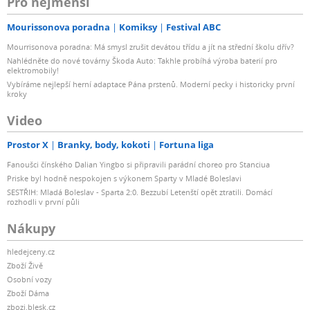
Pro nejmenší
Mourissonova poradna
Komiksy
Festival ABC
Mourrisonova poradna: Má smysl zrušit devátou třídu a jít na střední školu dřív?
Nahlédněte do nové továrny Škoda Auto: Takhle probíhá výroba baterií pro
elektromobily!
Vybíráme nejlepší herní adaptace Pána prstenů. Moderní pecky i historicky první
kroky
Video
Prostor X
Branky, body, kokoti
Fortuna liga
Fanoušci čínského Dalian Yingbo si připravili parádní choreo pro Stanciua
Priske byl hodně nespokojen s výkonem Sparty v Mladé Boleslavi
SESTŘIH: Mladá Boleslav - Sparta 2:0. Bezzubí Letenští opět ztratili. Domácí
rozhodli v první půli
Nákupy
hledejceny.cz
Zboží Živě
Osobní vozy
Zboží Dáma
zbozi.blesk.cz