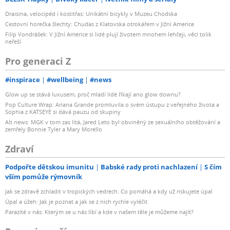
Draisina, velocipéd i kostitřas: Unikátní bicykly v Muzeu Chodska
Cestovní horečka šlechty: Chuďas z Klatovska otrokářem v Jižní Americe
Filip Vondrášek: V Jižní Americe si lidé plují životem mnohem lehčeji, věci tolik
neřeší
Pro generaci Z
#inspirace
#wellbeing
#news
Glow up se stává luxusem, proč mladí lidé říkají ano glow downu?
Pop Culture Wrap: Ariana Grande promluvila o svém ústupu z veřejného života a
Sophia z KATSEYE si dává pauzu od skupiny
Alt news: MGK v tom zas lítá, Jared Leto byl obviněný ze sexuálního obtěžování a
zemřely Bonnie Tyler a Mary Morello
Zdraví
Podpořte dětskou imunitu
Babské rady proti nachlazení
S čím
vším pomůže rýmovník
Jak se zdravě zchladit v tropických vedrech: Co pomáhá a kdy už riskujete úpal
Úpal a úžeh: Jak je poznat a jak se z nich rychle vyléčit
Parazité v nás: Kterým se u nás líbí a kde v našem těle je můžeme najít?