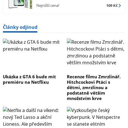
Nejnižší cena!
109 Kč
Články odjinud
Ukázka z GTA 6 bude mít
Recenze filmu Zmrzlinář.
premiéru na Netflixu
Hitchcockovi Ptáci s
dětmi, zmrzlinou a
podstatně větším
množstvím krve