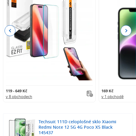
Previous
Next
119 - 649 Kč
169 Kč
v 8 obchodech
v 1 obchodě
Techsuit 111D celoplošné sklo Xiaomi
Redmi Note 12 5G 4G Poco X5 Black
145437