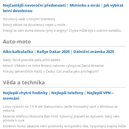
Nejčastější novoroční předsevzetí
Miminko a mráz
Jak vybírat
letní dovolenou
Okurkový salát s novými brambory
Dobrý základ na dovolenou nejen u moře...
Vracejí se vám doma dokola rýmy a angíny? Chyba může být v zubním kartáčku
Auto-moto
Alko-kalkulačka
Rallye Dakar 2025
Dálniční známka 2025
Gasly: Nová pravidla zašla příliš daleko
Moto3: Vítězství ve Velké Británii nakonec vybojoval David Almansa
Pokuty zahraničních řidičů v Česku: Cizí značka jako privilegium?
Věda a technika
Nejlepší chytré hodinky
Nejlepší telefony
Nejlepší VPN –
srovnání
Linux vyskočil na 7,5 % dle Statcounteru. Jenže hromadný úprk z Windows se
nekoná
Recenze telefonu Motorola Razr Fold. Výkonný pracant se stylusem, který vám
přiroste k ruce
Extrémní horko zásadně mění podmínky evropského léta. Vysychající krajina může