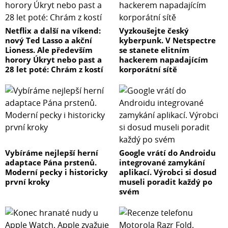
Netflix a další na víkend:
Vyzkoušejte český
nový Ted Lasso a akční
kyberpunk. V Netspectre
Lioness. Ale především
se stanete elitním
horory Úkryt nebo past a
hackerem napadajícím
28 let poté: Chrám z kostí
korporátní sítě
Vybíráme nejlepší herní
Google vrátí do Androidu
adaptace Pána prstenů.
integrované zamykání
Moderní pecky i historicky
aplikací. Výrobci si dosud
první kroky
museli poradit každý po
svém