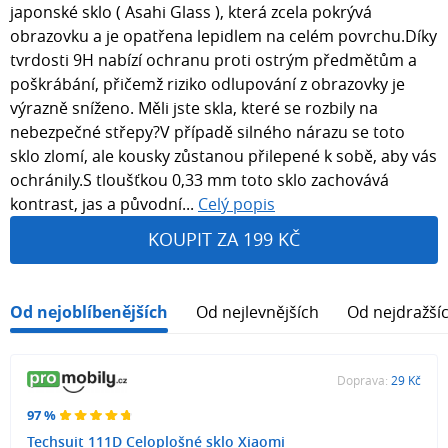
japonské sklo ( Asahi Glass ), která zcela pokrývá
obrazovku a je opatřena lepidlem na celém povrchu.Díky
tvrdosti 9H nabízí ochranu proti ostrým předmětům a
poškrábání, přičemž riziko odlupování z obrazovky je
výrazně sníženo. Měli jste skla, které se rozbily na
nebezpečné střepy?V případě silného nárazu se toto
sklo zlomí, ale kousky zůstanou přilepené k sobě, aby vás
ochránily.S tloušťkou 0,33 mm toto sklo zachovává
kontrast, jas a původní...
Celý popis
KOUPIT ZA 199 KČ
Od nejoblíbenějších
Od nejlevnějších
Od nejdražší
Doprava:
29 Kč
97 %
Techsuit 111D Celoplošné sklo Xiaomi