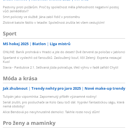
Pastviny proti požárům. Proč by společnost měla přehodnotit negativní postoj
vůči zemědělství?
Smrt policisty ve službě: Jána zabil řidič v protisměru
Zlobivé batole řádilo v letadle: Společnost zrušila let všem cestujícím!
Sport
MS hokej 2025
Biatlon
Liga mistrů
ONLINE: Baník prohrává v Hradci a jde do deseti! Dvě červené za poločas v Jablonci
Sparťané si vyslechli od fanoušků. Zasloužený kouř, líčil Zelený. Experta nezaujal
Kuol
Slavia - Pardubice 2:1. Sešívaná jízda pokračuje, třetí výhru v řadě zařídil Chytil
Móda a krása
Jak zhubnout
Trendy nehty pro jaro 2025
Nové make-up trendy
Tulipán jako vzpomínka: Zapomenutý příběh významné rodiny!
Seriál zrušili, pro posluchače se Kolo času točí dál. Vypráví fantastickou ságu, která
nemá obdoby!
Alice Bendová po nevyhnutelné demolici: Takhle roste nový dům!
Pro ženy a maminky