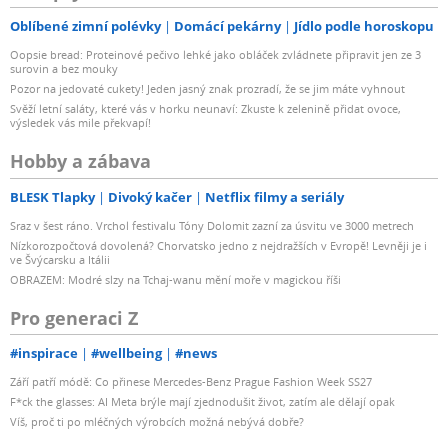
Oblíbené zimní polévky
Domácí pekárny
Jídlo podle horoskopu
Oopsie bread: Proteinové pečivo lehké jako obláček zvládnete připravit jen ze 3
surovin a bez mouky
Pozor na jedovaté cukety! Jeden jasný znak prozradí, že se jim máte vyhnout
Svěží letní saláty, které vás v horku neunaví: Zkuste k zelenině přidat ovoce,
výsledek vás mile překvapí!
Hobby a zábava
BLESK Tlapky
Divoký kačer
Netflix filmy a seriály
Sraz v šest ráno. Vrchol festivalu Tóny Dolomit zazní za úsvitu ve 3000 metrech
Nízkorozpočtová dovolená? Chorvatsko jedno z nejdražších v Evropě! Levněji je i
ve Švýcarsku a Itálii
OBRAZEM: Modré slzy na Tchaj-wanu mění moře v magickou říši
Pro generaci Z
#inspirace
#wellbeing
#news
Září patří módě: Co přinese Mercedes-Benz Prague Fashion Week SS27
F*ck the glasses: AI Meta brýle mají zjednodušit život, zatím ale dělají opak
Víš, proč ti po mléčných výrobcích možná nebývá dobře?