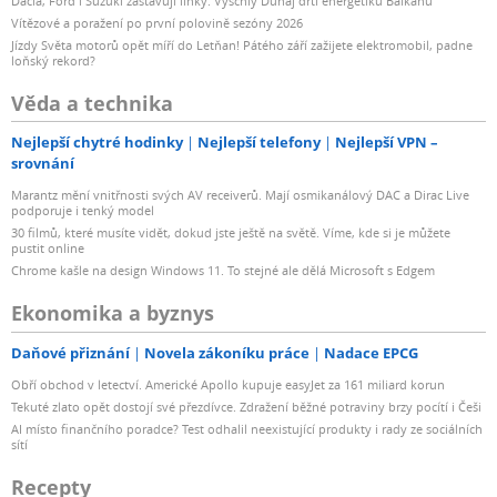
Dacia, Ford i Suzuki zastavují linky. Vyschlý Dunaj drtí energetiku Balkánu
Vítězové a poražení po první polovině sezóny 2026
Jízdy Světa motorů opět míří do Letňan! Pátého září zažijete elektromobil, padne
loňský rekord?
Věda a technika
Nejlepší chytré hodinky
Nejlepší telefony
Nejlepší VPN –
srovnání
Marantz mění vnitřnosti svých AV receiverů. Mají osmikanálový DAC a Dirac Live
podporuje i tenký model
30 filmů, které musíte vidět, dokud jste ještě na světě. Víme, kde si je můžete
pustit online
Chrome kašle na design Windows 11. To stejné ale dělá Microsoft s Edgem
Ekonomika a byznys
Daňové přiznání
Novela zákoníku práce
Nadace EPCG
Obří obchod v letectví. Americké Apollo kupuje easyJet za 161 miliard korun
Tekuté zlato opět dostojí své přezdívce. Zdražení běžné potraviny brzy pocítí i Češi
AI místo finančního poradce? Test odhalil neexistující produkty i rady ze sociálních
sítí
Recepty