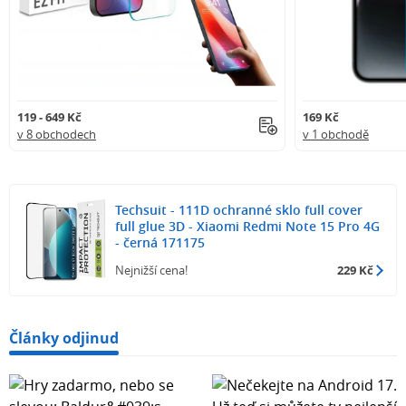
119 - 649 Kč
169 Kč
v 8 obchodech
v 1 obchodě
Techsuit - 111D ochranné sklo full cover
full glue 3D - Xiaomi Redmi Note 15 Pro 4G
- černá 171175
Nejnižší cena!
229 Kč
Články odjinud