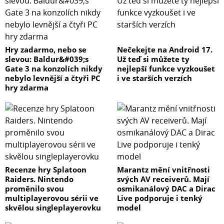
Hry zadarmo, nebo se
Nečekejte na Android 17.
slevou: Baldur&#039;s
Už teď si můžete ty
Gate 3 na konzolích nikdy
nejlepší funkce vyzkoušet
nebylo levnější a čtyři PC
i ve starších verzích
hry zdarma
Recenze hry Splatoon
Marantz mění vnitřnosti
Raiders. Nintendo
svých AV receiverů. Mají
proměnilo svou
osmikanálový DAC a Dirac
multiplayerovou sérii ve
Live podporuje i tenký
skvělou singleplayerovku
model