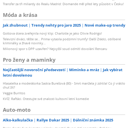
Transfer za tři miliardy do Realu Madrid: Diomande měl před lety působit v Česku!
Móda a krása
Jak zhubnout
Trendy nehty pro jaro 2025
Nové make-up trendy
Gottova dcera zveřejnila nový klip: Charlotte je jako Olivie Rodrigo!
Televizní diváci, těšte se... Prima vytasila podzimní trumfy! Další Zrádci, oblíbené
kriminálky a žhavé novinky...
Milionový spor s DPP uzavřen? Nejvyšší soud odmítl dovolání Rencaru
Pro ženy a maminky
Nejčastější novoroční předsevzetí
Miminko a mráz
Jak vybírat
letní dovolenou
Hlasatelka a moderátorka Saskia Burešová (80) - Smrt manžela ji zdrtila! Co jí vrátilo
chuť žít?
Veggie Burritos
KVÍZ: Rafťáci. Otestujte své znalosti kultovní letní komedie
Auto-moto
Alko-kalkulačka
Rallye Dakar 2025
Dálniční známka 2025