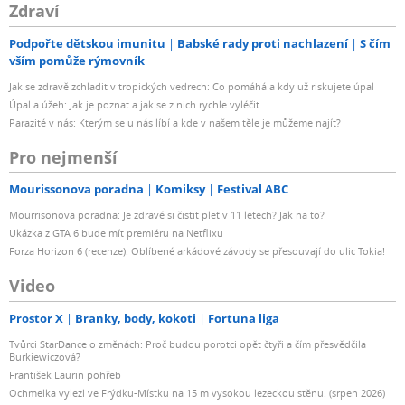
Zdraví
Podpořte dětskou imunitu
Babské rady proti nachlazení
S čím
vším pomůže rýmovník
Jak se zdravě zchladit v tropických vedrech: Co pomáhá a kdy už riskujete úpal
Úpal a úžeh: Jak je poznat a jak se z nich rychle vyléčit
Parazité v nás: Kterým se u nás líbí a kde v našem těle je můžeme najít?
Pro nejmenší
Mourissonova poradna
Komiksy
Festival ABC
Mourrisonova poradna: Je zdravé si čistit pleť v 11 letech? Jak na to?
Ukázka z GTA 6 bude mít premiéru na Netflixu
Forza Horizon 6 (recenze): Oblíbené arkádové závody se přesouvají do ulic Tokia!
Video
Prostor X
Branky, body, kokoti
Fortuna liga
Tvůrci StarDance o změnách: Proč budou porotci opět čtyři a čím přesvědčila
Burkiewiczová?
František Laurin pohřeb
Ochmelka vylezl ve Frýdku-Místku na 15 m vysokou lezeckou stěnu. (srpen 2026)