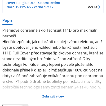
cover full glue 3D - Xiaomi Redmi
Note 15 Pro 4G - černá 171175
229 Kč
Popis
Prémiové ochranné sklo Techsuit 111D pro maximální
bezpečí
Hledáte způsob, jak ochránit displej svého telefonu, aniž
byste obětovali jeho vzhled nebo funkčnost? Techsuit
111D Full Cover představuje špičkovou ochranu, která se
stane neviditelným brněním vašeho zařízení. Díky
technologii Full Glue, tedy lepení po celé ploše, sklo
dokonale přilne k displeji, čímž zajišťuje 100% citlivost na
dotyk a účinně zabraňuje vnikání prachu pod ochrannou
vrstvu. Případné drobné bublinky po instalaci navíc díky
pokročilé technologii samy zmizí během 24 až 48 hodin.
Zobrazit více
Design, který dokonale splývá s telefonem
Vzhled tohoto skla byl navržen s důrazem na detail a