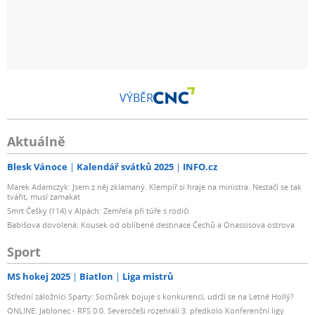
VÝBĚR
Aktuálně
Blesk Vánoce
Kalendář svátků 2025
INFO.cz
Marek Adamczyk: Jsem z něj zklamaný. Klempíř si hraje na ministra. Nestačí se tak
tvářit, musí zamakat
Smrt Češky (†14) v Alpách: Zemřela při túře s rodiči
Babišova dovolená: Kousek od oblíbené destinace Čechů a Onassisova ostrova
Sport
MS hokej 2025
Biatlon
Liga mistrů
Střední záložníci Sparty: Sochůrek bojuje s konkurencí, udrží se na Letné Hollý?
ONLINE: Jablonec - RFS 0:0. Severočeši rozehráli 3. předkolo Konferenční ligy