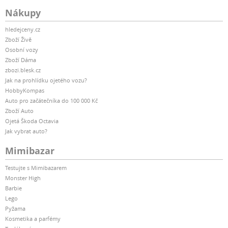
Nákupy
hledejceny.cz
Zboží Živě
Osobní vozy
Zboží Dáma
zbozi.blesk.cz
Jak na prohlídku ojetého vozu?
HobbyKompas
Auto pro začátečníka do 100 000 Kč
Zboží Auto
Ojetá Škoda Octavia
Jak vybrat auto?
Mimibazar
Testujte s Mimibazarem
Monster High
Barbie
Lego
Pyžama
Kosmetika a parfémy