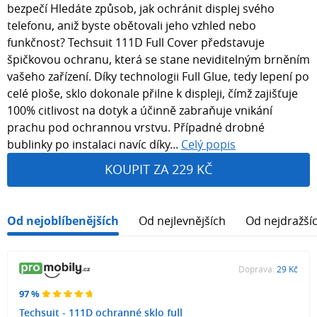
bezpečí Hledáte způsob, jak ochránit displej svého
telefonu, aniž byste obětovali jeho vzhled nebo
funkčnost? Techsuit 111D Full Cover představuje
špičkovou ochranu, která se stane neviditelným brněním
vašeho zařízení. Díky technologii Full Glue, tedy lepení po
celé ploše, sklo dokonale přilne k displeji, čímž zajišťuje
100% citlivost na dotyk a účinně zabraňuje vnikání
prachu pod ochrannou vrstvu. Případné drobné
bublinky po instalaci navíc díky...
Celý popis
KOUPIT ZA 229 KČ
Od nejoblíbenějších
Od nejlevnějších
Od nejdražší
Doprava:
29 Kč
97 %
Techsuit - 111D ochranné sklo full