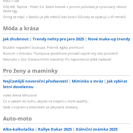
trefu v lize
ONLINE: Teplice - Plzeň 3:4. Sedm branek v prvním poločase je vyrovnaný rekord
české ligy
Gning se trápí: v Baníku je pět měsíců bez bodu! Důvody se opakují u tří trenérů
Móda a krása
Jak zhubnout
Trendy nehty pro jaro 2025
Nové make-up trendy
Brutální napadení Soukupa. Právník Agáty promluvil
Rozruch v Grónsku: Trumpova společnost provádí ropné vrty bez povolení!
Neurvalci v Zoo Ostrava krmili mandrily! Po napomenutí ještě nadávali
Pro ženy a maminky
Nejčastější novoroční předsevzetí
Miminko a mráz
Jak vybírat
letní dovolenou
video Alena Mihulová
Co si zabalit do kufru, abyste na (nejen) u moře zazářily...
Salát s koprem a dresinkem ze zakysané smetany
Auto-moto
Alko-kalkulačka
Rallye Dakar 2025
Dálniční známka 2025