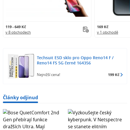
119 - 649 Kč
169 Kč
v 8 obchodech
v 1 obchodě
Techsuit ESD sklo pro Oppo Reno14 F /
Reno14 FS 5G černé 164356
Nejnižší cena!
199 Kč
Články odjinud