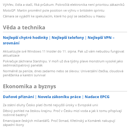
Výhřev, čidla a stačí, říká průzkum. Pokročilá elektronika není prioritou zákazníků
MotoGP: Martin proměnil pole position ve výhru v britském sprintu
Câmara se vyjádřil ke spekulacím, které ho pojí se sedačkou u Haasu
Věda a technika
Nejlepší chytré hodinky
Nejlepší telefony
Nejlepší VPN –
srovnání
Aktualizujte své Windows 11 Insider do 11. srpna. Pak už vám nebudou fungovat
aktualizace
Pokračuje záchrana Starshipu. V moři už dva týdny plave monstrum vysoké jako
sedmnáctipatrový panelák
Normálně za peníze, dnes zadarmo nebo se slevou: Univerzální čtečka, cloudová
peněženka a karetní survival
Ekonomika a byznys
Daňové přiznání
Novela zákoníku práce
Nadace EPCG
Za státní dluhy Česko platí čtvrté nejvyšší úroky v Evropské unii
Děsivý pohled na českou krajinu. Proč v Česku mizí voda a jak k tomu přispívají
rodinné bazény?
Emancipace českých miliardářů. Proč Strnad, Křetínský a Komárek nakupují
západní ikony