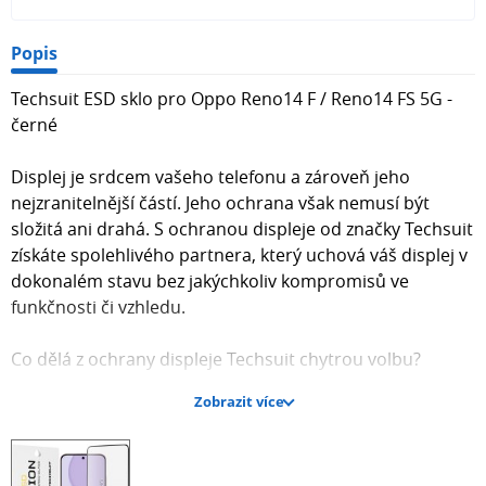
Popis
Techsuit ESD sklo pro Oppo Reno14 F / Reno14 FS 5G -
černé
Displej je srdcem vašeho telefonu a zároveň jeho
nejzranitelnější částí. Jeho ochrana však nemusí být
složitá ani drahá. S ochranou displeje od značky Techsuit
získáte spolehlivého partnera, který uchová váš displej v
dokonalém stavu bez jakýchkoliv kompromisů ve
funkčnosti či vzhledu.
Co dělá z ochrany displeje Techsuit chytrou volbu?
Zobrazit více
Instalace bez stresu a bublin: Díky pokročilé adhezivní
technologii je aplikace ochrany Techsuit překvapivě
jednoduchá. Případné menší vzduchové bubliny, které