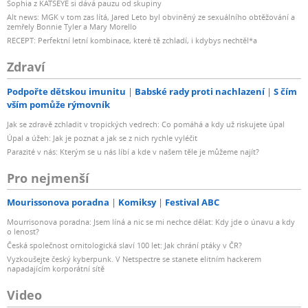
Sophia z KATSEYE si dává pauzu od skupiny
Alt news: MGK v tom zas lítá, Jared Leto byl obviněný ze sexuálního obtěžování a
zemřely Bonnie Tyler a Mary Morello
RECEPT: Perfektní letní kombinace, které tě zchladí, i kdybys nechtěl*a
Zdraví
Podpořte dětskou imunitu
Babské rady proti nachlazení
S čím
vším pomůže rýmovník
Jak se zdravě zchladit v tropických vedrech: Co pomáhá a kdy už riskujete úpal
Úpal a úžeh: Jak je poznat a jak se z nich rychle vyléčit
Parazité v nás: Kterým se u nás líbí a kde v našem těle je můžeme najít?
Pro nejmenší
Mourissonova poradna
Komiksy
Festival ABC
Mourrisonova poradna: Jsem líná a nic se mi nechce dělat: Kdy jde o únavu a kdy
o lenost?
Česká společnost ornitologická slaví 100 let: Jak chrání ptáky v ČR?
Vyzkoušejte český kyberpunk. V Netspectre se stanete elitním hackerem
napadajícím korporátní sítě
Video