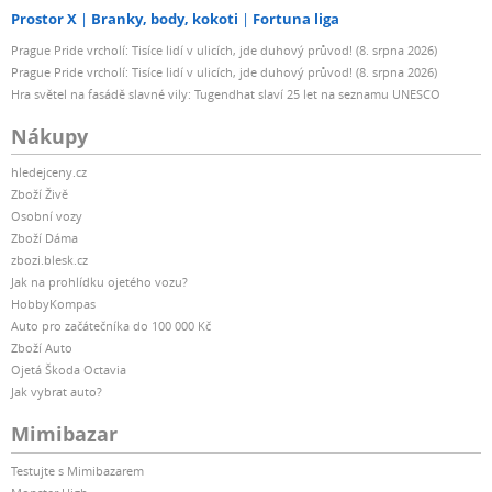
Prostor X
Branky, body, kokoti
Fortuna liga
Prague Pride vrcholí: Tisíce lidí v ulicích, jde duhový průvod! (8. srpna 2026)
Prague Pride vrcholí: Tisíce lidí v ulicích, jde duhový průvod! (8. srpna 2026)
Hra světel na fasádě slavné vily: Tugendhat slaví 25 let na seznamu UNESCO
Nákupy
hledejceny.cz
Zboží Živě
Osobní vozy
Zboží Dáma
zbozi.blesk.cz
Jak na prohlídku ojetého vozu?
HobbyKompas
Auto pro začátečníka do 100 000 Kč
Zboží Auto
Ojetá Škoda Octavia
Jak vybrat auto?
Mimibazar
Testujte s Mimibazarem