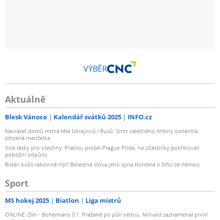
VÝBĚR
Aktuálně
Blesk Vánoce
Kalendář svátků 2025
INFO.cz
Navracel domů mrtvá těla Ukrajinců i Rusů: Smrt válečného hrdiny oznámila
zdrcená manželka
Více lásky pro všechny. Prahou prošel Prague Pride, na účastníky pokřikovali
pobožní odpůrci
Biden kvůli rakovině trpí! Bolestná slova jeho syna Huntera o šířící se nemoci
Sport
MS hokej 2025
Biatlon
Liga mistrů
ONLINE: Zlín - Bohemians 0:1. Pražané po půli vedou. Mirvald zaznamenal první