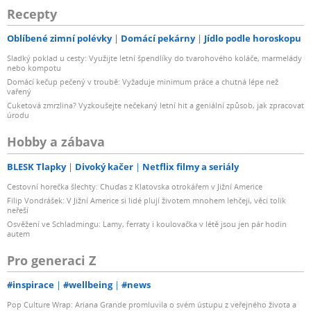
Recepty
Oblíbené zimní polévky
Domácí pekárny
Jídlo podle horoskopu
Sladký poklad u cesty: Využijte letní špendlíky do tvarohového koláče, marmelády
nebo kompotu
Domácí kečup pečený v troubě: Vyžaduje minimum práce a chutná lépe než
vařený
Cuketová zmrzlina? Vyzkoušejte nečekaný letní hit a geniální způsob, jak zpracovat
úrodu
Hobby a zábava
BLESK Tlapky
Divoký kačer
Netflix filmy a seriály
Cestovní horečka šlechty: Chuďas z Klatovska otrokářem v Jižní Americe
Filip Vondrášek: V Jižní Americe si lidé plují životem mnohem lehčeji, věci tolik
neřeší
Osvěžení ve Schladmingu: Lamy, ferraty i koulovačka v létě jsou jen pár hodin
autem
Pro generaci Z
#inspirace
#wellbeing
#news
Pop Culture Wrap: Ariana Grande promluvila o svém ústupu z veřejného života a