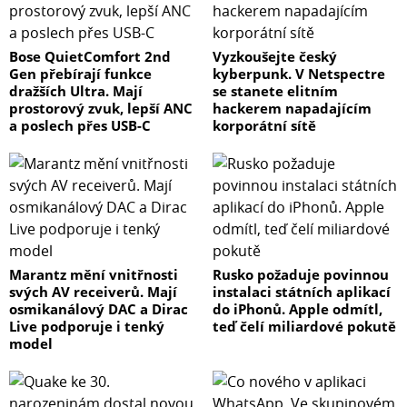
Bose QuietComfort 2nd
Vyzkoušejte český
Gen přebírají funkce
kyberpunk. V Netspectre
dražších Ultra. Mají
se stanete elitním
prostorový zvuk, lepší ANC
hackerem napadajícím
a poslech přes USB-C
korporátní sítě
Marantz mění vnitřnosti
Rusko požaduje povinnou
svých AV receiverů. Mají
instalaci státních aplikací
osmikanálový DAC a Dirac
do iPhonů. Apple odmítl,
Live podporuje i tenký
teď čelí miliardové pokutě
model