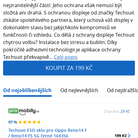
nejzranitelnější částí. Jeho ochrana však nemusí být
složitá ani drahá. S ochranou displeje od značky Techsuit
získáte spolehlivého partnera, který uchová váš displej v
dokonalém stavu bez jakýchkoliv kompromisů ve
funkčnosti či vzhledu. Co dělá z ochrany displeje Techsuit
chytrou volbu? Instalace bez stresu a bublin: Díky
pokročilé adhezivní technologii je aplikace ochrany
Techsuit překvapivě...
Celý popis
KOUPIT ZA 199 KČ
Od nejoblíbenějších
Od nejlevnějších
Od nejdražší
Doprava:
29 Kč
97 %
Techsuit ESD sklo pro Oppo Reno14 F
/ Reno14 FS 5G černé 164356
199 Kč