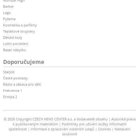
Monster High
Barbie
Lego
Pyžama
Kosmetika a parfémy
Teplákové soupravy
Dětské boty
Ložní povlečení
Bazar nábytku
Doporučujeme
Starjob
České podcasty
Rádio a zábava pro děti
Frekvence 1
Evropa 2
© 2026 Copyright CZECH NEWS CENTER a.s. a dodavatelé obsahu
Autorská práva
k publikovaným materiálům
Podmínky pro užívání služby informační
společnosti
Informace o zpracování osobních údajů
Cookies
Nastavení
soukromí