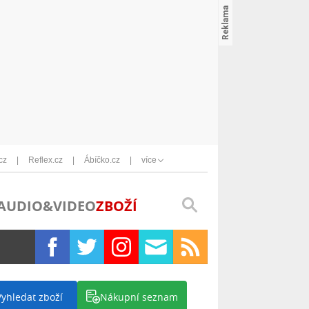
cz
Reflex.cz
Ábíčko.cz
více
AUDIO&VIDEO
ZBOŽÍ
Vyhledat zboží
Nákupní seznam