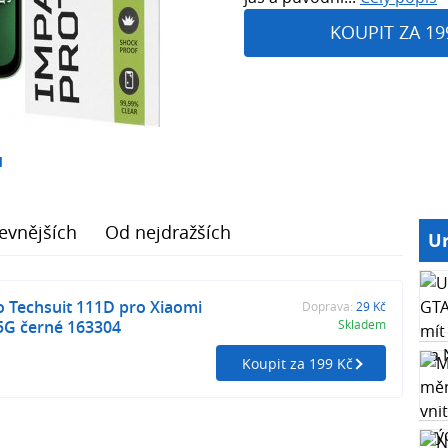
KOUPIT ZA 19
1
evnějších
Od nejdražších
Ur
 Techsuit 111D pro Xiaomi
Doprava:
29 Kč
5G černé 163304
Skladem
Koupit za 199 Kč