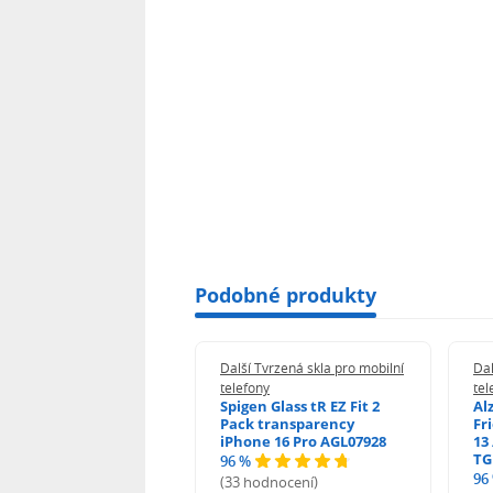
Podobné produkty
 Tvrzená skla pro mobilní
Další Tvrzená skla pro mobilní
Dal
ony
telefony
tel
guard 2.5D Glass
Spigen Glass tR EZ Fit 2
Al
Fit DustFree pro
Pack transparency
Fr
ne 17 Pro Max AGD-
iPhone 16 Pro AGL07928
13 
479BDAP3
TG
96 %
96
(33 hodnocení)