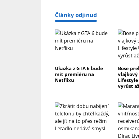
Články odjinud
Ukázka z GTA 6 bude
Bose pře
mít premiéru na
vlajkový
Netflixu
Lifestyl
vyrůst až