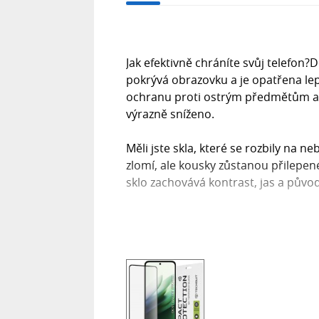
Jak efektivně chráníte svůj telefon?
pokrývá obrazovku a je opatřena lep
ochranu proti ostrým předmětům a p
výrazně sníženo.
Měli jste skla, které se rozbily na 
zlomí, ale kousky zůstanou přilepen
sklo zachovává kontrast, jas a půvo
Zapomeňte na otisky prstů na disple
a zajišťuje čistý, snadno udržovatel