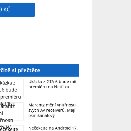
9 KČ
čitě si přečtěte
Ukázka z GTA 6 bude mít
premiéru na Netflixu
Marantz mění vnitřnosti
svých AV receiverů. Mají
osmikanálový...
Nečekejte na Android 17.