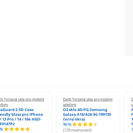
ší Tvrzená skla pro mobilní
Další Tvrzená skla pro mobilní
D
efony
telefony
t
zaGuard 2.5D Case
O2 sklo 4D/FG Samsung
iendly Glass pro iPhone
Galaxy A16/A26 5G 199735
/ 13 Pro / 14 / 16e AGD-
černý okraj
1
F0147P2
90 %
 %
(129 hodnocení)