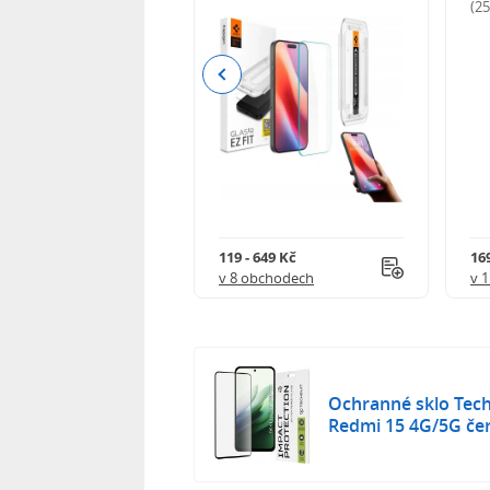
odnocení)
(2
Previous
Kč
119 - 649 Kč
16
 obchodech
v 8 obchodech
v 
Ochranné sklo Tech
Redmi 15 4G/5G če