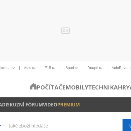
Iarena.cz
Auto.cz
E15.cz
iSport.cz
Doupě.cz
AutoRevue.
POČÍTAČE
MOBILY
TECHNIKA
HRY
A
DISKUZNÍ FÓRUM
VIDEO
PREMIUM