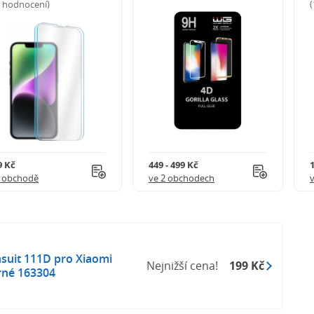
5 hodnocení)
9 Kč
449 - 499 Kč
1 obchodě
ve 2 obchodech
suit 111D pro Xiaomi
Nejnižší cena!
199 Kč
rné 163304