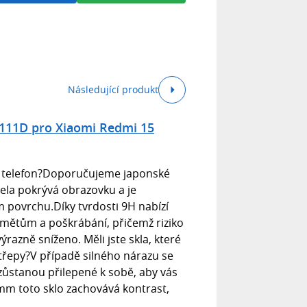
Následující produkt
 111D pro Xiaomi Redmi 15
ůj telefon?Doporučujeme japonské
zcela pokrývá obrazovku a je
 povrchu.Díky tvrdosti 9H nabízí
mětům a poškrábání, přičemž riziko
ýrazně sníženo. Měli jste skla, které
třepy?V případě silného nárazu se
 zůstanou přilepené k sobě, aby vás
 mm toto sklo zachovává kontrast,