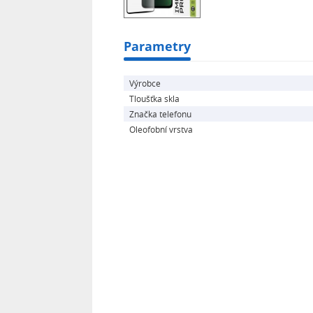
Fotografie typů mobilních telefonů j
Parametry
tvarem telefonu v názvu produktu.
Výrobce
Tloušťka skla
Značka telefonu
Oleofobní vrstva