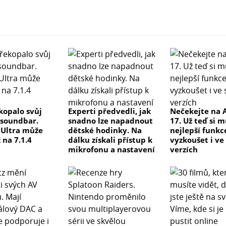
kopalo svůj
Experti předvedli, jak
Nečekejte na 
 soundbar.
snadno lze napadnout
17. Už teď si 
e Ultra může
dětské hodinky. Na
nejlepší funkc
 na 7.1.4
dálku získali přístup k
vyzkoušet i ve
mikrofonu a nastavení
verzích