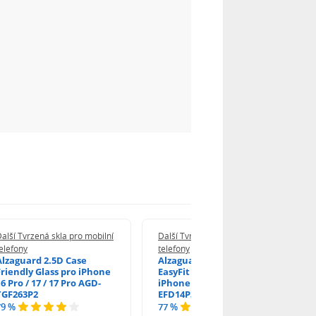
alší Tvrzená skla pro mobilní
Další Tvrzená skla pro mobilní
elefony
telefony
Alzaguard 2.5D Case
Alzaguard 2.5D Glass
Friendly Glass pro iPhone
EasyFit DustFree pro
6 Pro / 17 / 17 Pro AGD-
iPhone 16 Pro / 17 AGD-
TGF263P2
EFD14P3
79 %
77 %