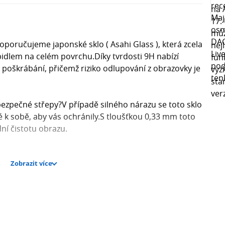
Doporučujeme japonské sklo ( Asahi Glass ), která zcela
idlem na celém povrchu.Díky tvrdosti 9H nabízí
oškrábání, přičemž riziko odlupování z obrazovky je
nebezpečné střepy?V případě silného nárazu se toto sklo
é k sobě, aby vás ochránily.S tloušťkou 0,33 mm toto
dní čistotu obrazu.
Zobrazit více
ji!Oleofobní vrstva zabraňuje vzniku mastných skvrn
ný vzhled.