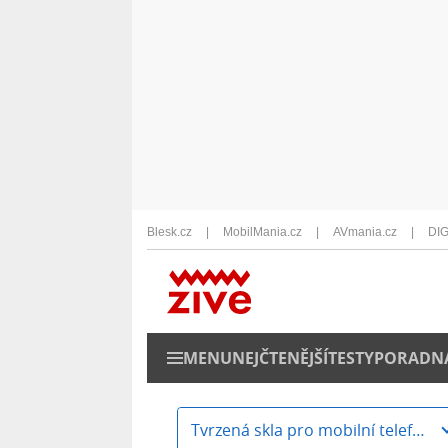
Blesk.cz
MobilMania.cz
AVmania.cz
DIG
MENU
NEJČTENĚJŠÍ
TESTY
PORADN
Tvrzená skla pro mobilní telefony