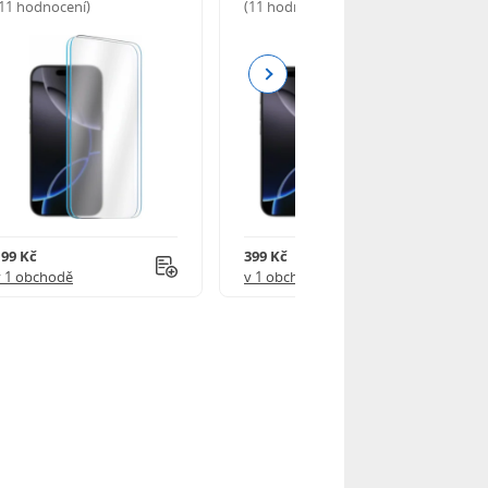
(11 hodnocení)
(11 hodnocení)
Next
199 Kč
399 Kč
v 1 obchodě
v 1 obchodě