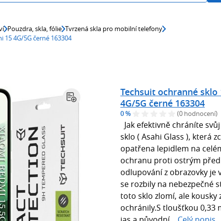
ví
Pouzdra, skla, fólie
Tvrzená skla pro mobilní telefony
mi 15 4G/5G černé 163304
Techsuit ochranné sklo
4G/5G černé 163304
0 %
(0 hodnocení)
Jak efektivně chráníte sv
sklo ( Asahi Glass ), která 
opatřena lepidlem na celém
ochranu proti ostrým před
odlupování z obrazovky je v
se rozbily na nebezpečné s
toto sklo zlomí, ale kousky
ochránily.S tloušťkou 0,33
jas a původní...
Celý popis