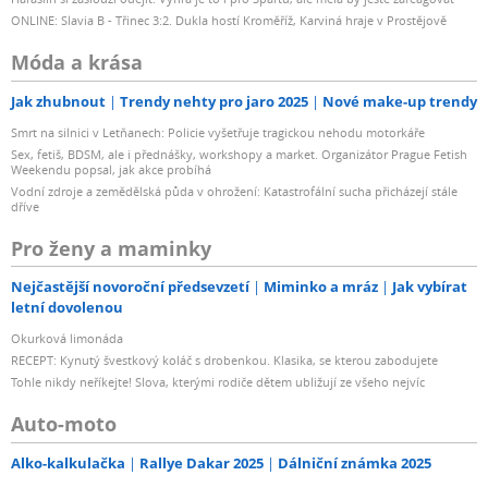
ONLINE: Slavia B - Třinec 3:2. Dukla hostí Kroměříž, Karviná hraje v Prostějově
Móda a krása
Jak zhubnout
Trendy nehty pro jaro 2025
Nové make-up trendy
Smrt na silnici v Letňanech: Policie vyšetřuje tragickou nehodu motorkáře
Sex, fetiš, BDSM, ale i přednášky, workshopy a market. Organizátor Prague Fetish
Weekendu popsal, jak akce probíhá
Vodní zdroje a zemědělská půda v ohrožení: Katastrofální sucha přicházejí stále
dříve
Pro ženy a maminky
Nejčastější novoroční předsevzetí
Miminko a mráz
Jak vybírat
letní dovolenou
Okurková limonáda
RECEPT: Kynutý švestkový koláč s drobenkou. Klasika, se kterou zabodujete
Tohle nikdy neříkejte! Slova, kterými rodiče dětem ubližují ze všeho nejvíc
Auto-moto
Alko-kalkulačka
Rallye Dakar 2025
Dálniční známka 2025