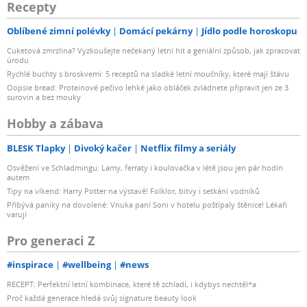
Recepty
Oblíbené zimní polévky
Domácí pekárny
Jídlo podle horoskopu
Cuketová zmrzlina? Vyzkoušejte nečekaný letní hit a geniální způsob, jak zpracovat
úrodu
Rychlé buchty s broskvemi: 5 receptů na sladké letní moučníky, které mají šťávu
Oopsie bread: Proteinové pečivo lehké jako obláček zvládnete připravit jen ze 3
surovin a bez mouky
Hobby a zábava
BLESK Tlapky
Divoký kačer
Netflix filmy a seriály
Osvěžení ve Schladmingu: Lamy, ferraty i koulovačka v létě jsou jen pár hodin
autem
Tipy na víkend: Harry Potter na výstavě! Folklor, bitvy i setkání vodníků
Přibývá paniky na dovolené: Vnuka paní Soni v hotelu poštípaly štěnice! Lékaři
varují
Pro generaci Z
#inspirace
#wellbeing
#news
RECEPT: Perfektní letní kombinace, které tě zchladí, i kdybys nechtěl*a
Proč každá generace hledá svůj signature beauty look