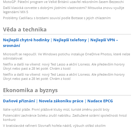
MotoGP: Páteční program ve Velké Británii uzavřel rekordním časem Bezzecchi
Další klasická corvette s dobrými jízdními vlastnostmi? Mitsuoka znovu využije
legendární MX-5
Problémy Cadillacu s brzdami souvisí podle Bottase s jejich chlazením
Věda a technika
Nejlepší chytré hodinky
Nejlepší telefony
Nejlepší VPN –
srovnání
Microsoft se nepoučil. Ve Windows potichu instaluje OneDrive Photos, které nelze
odinstalovat
Netflix a další na víkend: nový Ted Lasso a akční Lioness. Ale především horory
Úkryt nebo past a 28 let poté: Chrám z kostí
Netflix a další na víkend: nový Ted Lasso a akční Lioness. Ale především horory
Úkryt nebo past a 28 let poté: Chrám z kostí
Ekonomika a byznys
Daňové přiznání
Novela zákoníku práce
Nadace EPCG
Itálie vyklízí pláže. První plážové kluby mizí, turisté změnu pocítí brzy
Potenciální zachránce Soleku zrušil nabídku. Zadlužené solární společnosti hrozí
konkurz
V bratislavské rafinerii Slovnaft hořela nádrž, výbuch otřásl okolím