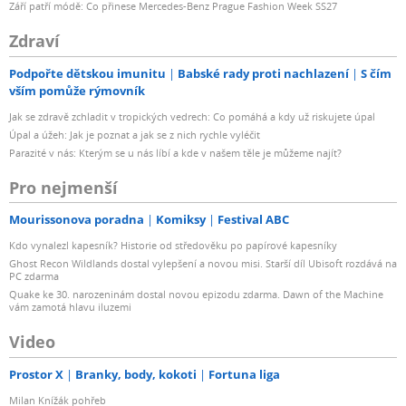
Září patří módě: Co přinese Mercedes-Benz Prague Fashion Week SS27
Zdraví
Podpořte dětskou imunitu
Babské rady proti nachlazení
S čím
vším pomůže rýmovník
Jak se zdravě zchladit v tropických vedrech: Co pomáhá a kdy už riskujete úpal
Úpal a úžeh: Jak je poznat a jak se z nich rychle vyléčit
Parazité v nás: Kterým se u nás líbí a kde v našem těle je můžeme najít?
Pro nejmenší
Mourissonova poradna
Komiksy
Festival ABC
Kdo vynalezl kapesník? Historie od středověku po papírové kapesníky
Ghost Recon Wildlands dostal vylepšení a novou misi. Starší díl Ubisoft rozdává na
PC zdarma
Quake ke 30. narozeninám dostal novou epizodu zdarma. Dawn of the Machine
vám zamotá hlavu iluzemi
Video
Prostor X
Branky, body, kokoti
Fortuna liga
Milan Knížák pohřeb