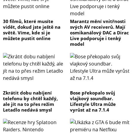
30 filmů, které musíte
Marantz mění vnitřnosti
vidět, dokud jste ještě na
svých AV receiverů. Mají
světě. Víme, kde si je
osmikanálový DAC a Dirac
můžete pustit online
Live podporuje i tenký
model
Zkrátit dobu nabíjení
Bose překopalo svůj
telefonu by chtěl každý,
vlajkový soundbar.
ale jít na to přes režim
Lifestyle Ultra může
Letadlo nedává smysl
vyrůst až na 7.1.4