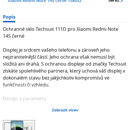
Xiaomi Redmi Note 14S černé 158052
199 Kč
Popis
Ochranné sklo Techsuit 111D pro Xiaomi Redmi Note
14S černé
Displej je srdcem vašeho telefonu a zároveň jeho
nejzranitelnější částí. Jeho ochrana však nemusí být
složitá ani drahá. S ochranou displeje od značky Techsuit
získáte spolehlivého partnera, který uchová váš displej v
dokonalém stavu bez jakýchkoliv kompromisů ve
funkčnosti či vzhledu.
Design a parametry
Zobrazit více
Ochranné sklo Techsuit 111D je navrženo s precizností a
důrazem na detail. Jedná se o celoplošné tvrzené sklo s
černými okraji, které dokonale kopírují design vašeho