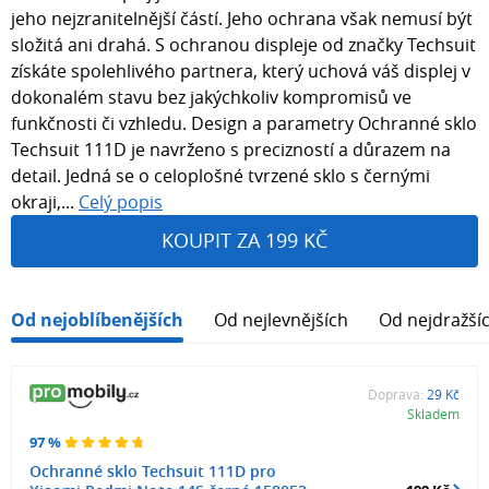
jeho nejzranitelnější částí. Jeho ochrana však nemusí být
složitá ani drahá. S ochranou displeje od značky Techsuit
získáte spolehlivého partnera, který uchová váš displej v
dokonalém stavu bez jakýchkoliv kompromisů ve
funkčnosti či vzhledu. Design a parametry Ochranné sklo
Techsuit 111D je navrženo s precizností a důrazem na
detail. Jedná se o celoplošné tvrzené sklo s černými
okraji,...
Celý popis
KOUPIT ZA 199 KČ
Od nejoblíbenějších
Od nejlevnějších
Od nejdražší
Doprava:
29 Kč
Skladem
97 %
Ochranné sklo Techsuit 111D pro