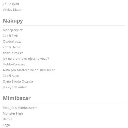
Jiří Pospíšil
Václav Klaus
Nákupy
hledejceny.cz
Zboží Živě
Osobní vozy
Zboží Dáma
zbozi.blesk.cz
Jak na prohlídku ojetého vozu?
HobbyKompas
Auto pro začátečníka do 100 000 Kč
Zboží Auto
Ojetá Škoda Octavia
Jak vybrat auto?
Mimibazar
Testujte s Mimibazarem
Monster High
Barbie
Lego