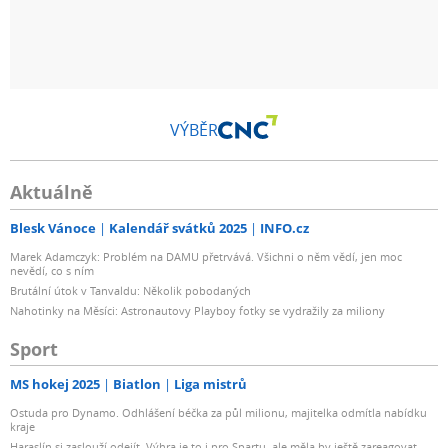
VÝBĚR
Aktuálně
Blesk Vánoce
Kalendář svátků 2025
INFO.cz
Marek Adamczyk: Problém na DAMU přetrvává. Všichni o něm vědí, jen moc
nevědí, co s ním
Brutální útok v Tanvaldu: Několik pobodaných
Nahotinky na Měsíci: Astronautovy Playboy fotky se vydražily za miliony
Sport
MS hokej 2025
Biatlon
Liga mistrů
Ostuda pro Dynamo. Odhlášení béčka za půl milionu, majitelka odmítla nabídku
kraje
Haraslín si zaslouží odejít. Výhra je to i pro Spartu, ale měla by ještě zareagovat