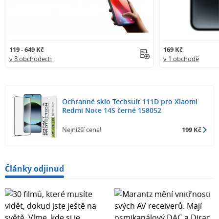
119 - 649 Kč
169 Kč
v 8 obchodech
v 1 obchodě
Ochranné sklo Techsuit 111D pro Xiaomi
Redmi Note 14S černé 158052
Nejnižší cena!
199 Kč
Články odjinud