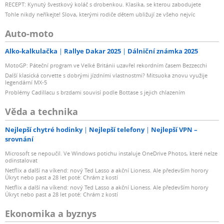
RECEPT: Kynutý švestkový koláč s drobenkou. Klasika, se kterou zabodujete
Tohle nikdy neříkejte! Slova, kterými rodiče dětem ubližují ze všeho nejvíc
Auto-moto
Alko-kalkulačka
Rallye Dakar 2025
Dálniční známka 2025
MotoGP: Páteční program ve Velké Británii uzavřel rekordním časem Bezzecchi
Další klasická corvette s dobrými jízdními vlastnostmi? Mitsuoka znovu využije
legendární MX-5
Problémy Cadillacu s brzdami souvisí podle Bottase s jejich chlazením
Věda a technika
Nejlepší chytré hodinky
Nejlepší telefony
Nejlepší VPN –
srovnání
Microsoft se nepoučil. Ve Windows potichu instaluje OneDrive Photos, které nelze
odinstalovat
Netflix a další na víkend: nový Ted Lasso a akční Lioness. Ale především horory
Úkryt nebo past a 28 let poté: Chrám z kostí
Netflix a další na víkend: nový Ted Lasso a akční Lioness. Ale především horory
Úkryt nebo past a 28 let poté: Chrám z kostí
Ekonomika a byznys