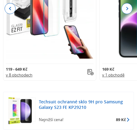
Previous
Next
119 - 649 Kč
169 Kč
v 8 obchodech
v 1 obchodě
Techsuit ochranné sklo 9H pro Samsung
Galaxy S23 FE KP29210
Nejnižší cena!
89 Kč