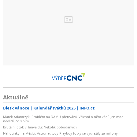
VÝBĚR
Aktuálně
Blesk Vánoce
Kalendář svátků 2025
INFO.cz
Marek Adamczyk: Problém na DAMU přetrvává. Všichni o něm vědí, jen moc
nevědí, co s ním
Brutální útok v Tanvaldu: Několik pobodaných
Nahotinky na Měsíci: Astronautovy Playboy fotky se vydražily za miliony