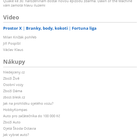
Quake ke 30. narozeninám dostal novou epizodu zdarma. Dawn of the Machine
vám zamotá hlavu iluzemi
Video
Prostor X
Branky, body, kokoti
Fortuna liga
Milan Knížák pohřeb
Jiří Pospíšil
Václav Klaus
Nákupy
hledejceny.cz
Zboží Živě
Osobní vozy
Zboží Dáma
zbozi.blesk.cz
Jak na prohlídku ojetého vozu?
HobbyKompas
Auto pro začátečníka do 100 000 Kč
Zboží Auto
Ojetá Škoda Octavia
Jak vybrat auto?