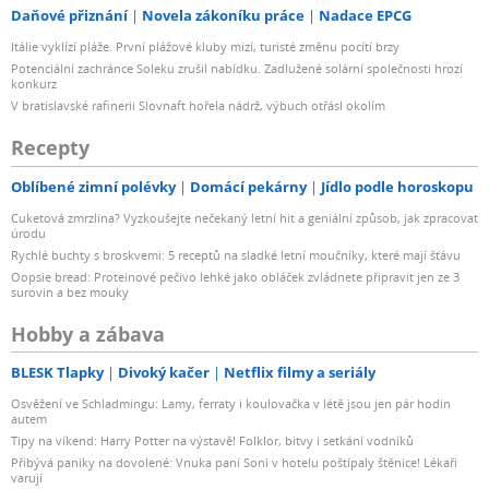
Daňové přiznání
Novela zákoníku práce
Nadace EPCG
Itálie vyklízí pláže. První plážové kluby mizí, turisté změnu pocítí brzy
Potenciální zachránce Soleku zrušil nabídku. Zadlužené solární společnosti hrozí
konkurz
V bratislavské rafinerii Slovnaft hořela nádrž, výbuch otřásl okolím
Recepty
Oblíbené zimní polévky
Domácí pekárny
Jídlo podle horoskopu
Cuketová zmrzlina? Vyzkoušejte nečekaný letní hit a geniální způsob, jak zpracovat
úrodu
Rychlé buchty s broskvemi: 5 receptů na sladké letní moučníky, které mají šťávu
Oopsie bread: Proteinové pečivo lehké jako obláček zvládnete připravit jen ze 3
surovin a bez mouky
Hobby a zábava
BLESK Tlapky
Divoký kačer
Netflix filmy a seriály
Osvěžení ve Schladmingu: Lamy, ferraty i koulovačka v létě jsou jen pár hodin
autem
Tipy na víkend: Harry Potter na výstavě! Folklor, bitvy i setkání vodníků
Přibývá paniky na dovolené: Vnuka paní Soni v hotelu poštípaly štěnice! Lékaři
varují