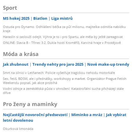
Sport
MS hokej 2025
Biatlon
Liga mistrů
Ostuda pro Dynamo. Odhlášení béčka za půl milionu, majitelka odmítla nabídku
kraje
Haraslín si zaslouží odejít. Výhra je to i pro Spartu, ale měla by ještě zareagovat
ONLINE: Slavia B - Třinec 3:2. Dukla hostí Kroměříž, Karviná hraje v Prostějově
Móda a krása
Jak zhubnout
Trendy nehty pro jaro 2025
Nové make-up trendy
Smrt na silnici v Letňanech: Policie vyšetřuje tragickou nehodu motorkáře
Sex, fetiš, BDSM, ale i přednášky, workshopy a market. Organizátor Prague Fetish
Weekendu popsal, jak akce probíhá
Vodní zdroje a zemědělská půda v ohrožení: Katastrofální sucha přicházejí stále
dříve
Pro ženy a maminky
Nejčastější novoroční předsevzetí
Miminko a mráz
Jak vybírat
letní dovolenou
Okurková limonáda