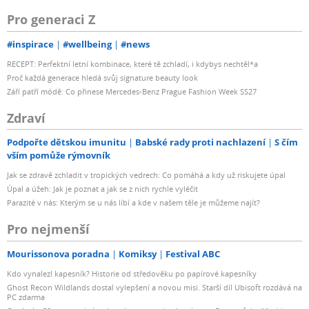
Pro generaci Z
#inspirace
#wellbeing
#news
RECEPT: Perfektní letní kombinace, které tě zchladí, i kdybys nechtěl*a
Proč každá generace hledá svůj signature beauty look
Září patří módě: Co přinese Mercedes-Benz Prague Fashion Week SS27
Zdraví
Podpořte dětskou imunitu
Babské rady proti nachlazení
S čím
vším pomůže rýmovník
Jak se zdravě zchladit v tropických vedrech: Co pomáhá a kdy už riskujete úpal
Úpal a úžeh: Jak je poznat a jak se z nich rychle vyléčit
Parazité v nás: Kterým se u nás líbí a kde v našem těle je můžeme najít?
Pro nejmenší
Mourissonova poradna
Komiksy
Festival ABC
Kdo vynalezl kapesník? Historie od středověku po papírové kapesníky
Ghost Recon Wildlands dostal vylepšení a novou misi. Starší díl Ubisoft rozdává na
PC zdarma