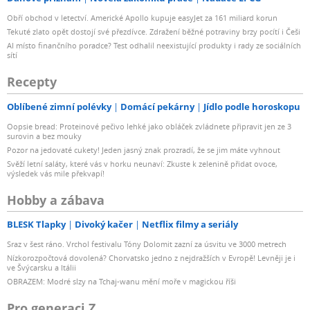
Obří obchod v letectví. Americké Apollo kupuje easyJet za 161 miliard korun
Tekuté zlato opět dostojí své přezdívce. Zdražení běžné potraviny brzy pocítí i Češi
AI místo finančního poradce? Test odhalil neexistující produkty i rady ze sociálních
sítí
Recepty
Oblíbené zimní polévky
Domácí pekárny
Jídlo podle horoskopu
Oopsie bread: Proteinové pečivo lehké jako obláček zvládnete připravit jen ze 3
surovin a bez mouky
Pozor na jedovaté cukety! Jeden jasný znak prozradí, že se jim máte vyhnout
Svěží letní saláty, které vás v horku neunaví: Zkuste k zelenině přidat ovoce,
výsledek vás mile překvapí!
Hobby a zábava
BLESK Tlapky
Divoký kačer
Netflix filmy a seriály
Sraz v šest ráno. Vrchol festivalu Tóny Dolomit zazní za úsvitu ve 3000 metrech
Nízkorozpočtová dovolená? Chorvatsko jedno z nejdražších v Evropě! Levněji je i
ve Švýcarsku a Itálii
OBRAZEM: Modré slzy na Tchaj-wanu mění moře v magickou říši
Pro generaci Z