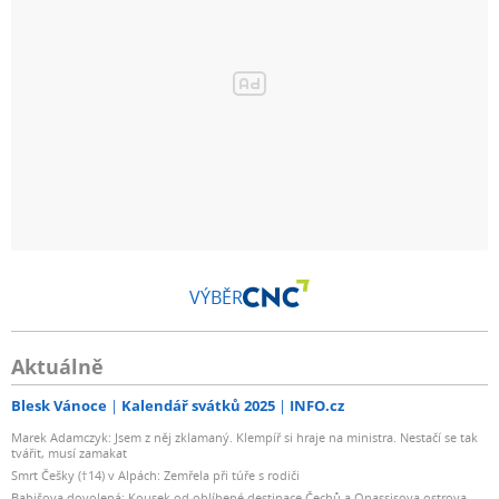
VÝBĚR
Aktuálně
Blesk Vánoce
Kalendář svátků 2025
INFO.cz
Marek Adamczyk: Jsem z něj zklamaný. Klempíř si hraje na ministra. Nestačí se tak
tvářit, musí zamakat
Smrt Češky (†14) v Alpách: Zemřela při túře s rodiči
Babišova dovolená: Kousek od oblíbené destinace Čechů a Onassisova ostrova