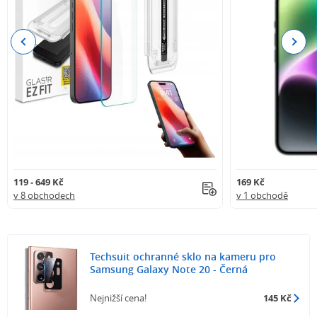
Previous
Next
119 - 649 Kč
169 Kč
v 8 obchodech
v 1 obchodě
Techsuit ochranné sklo na kameru pro
Samsung Galaxy Note 20 - Černá
Nejnižší cena!
145 Kč