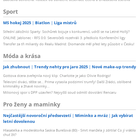
Sport
MS hokej 2025
Biatlon
Liga mistrů
Střední záložníci Sparty: Sochůrek bojuje s konkurencí, udrží se na Letné Hollý?
ONLINE: Jablonec - RFS 0:0. Severočeši rozehráli 3. předkolo Konferenční ligy
Transfer za tři miliardy do Realu Madrid: Diomande měl před lety působit v Česku!
Móda a krása
Jak zhubnout
Trendy nehty pro jaro 2025
Nové make-up trendy
Gottova dcera zveřejnila nový klip: Charlotte je jako Olivie Rodrigo!
Televizní diváci, těšte se... Prima vytasila podzimní trumfy! Další Zrádci, oblíbené
kriminálky a žhavé novinky...
Milionový spor s DPP uzavřen? Nejvyšší soud odmítl dovolání Rencaru
Pro ženy a maminky
Nejčastější novoroční předsevzetí
Miminko a mráz
Jak vybírat
letní dovolenou
Hlasatelka a moderátorka Saskia Burešová (80) - Smrt manžela ji zdrtila! Co jí vrátilo
chuť žít?