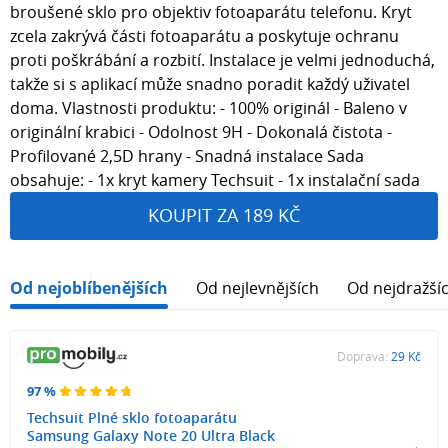
broušené sklo pro objektiv fotoaparátu telefonu. Kryt
zcela zakrývá části fotoaparátu a poskytuje ochranu
proti poškrábání a rozbití. Instalace je velmi jednoduchá,
takže si s aplikací může snadno poradit každý uživatel
doma. Vlastnosti produktu: - 100% originál - Baleno v
originální krabici - Odolnost 9H - Dokonalá čistota -
Profilované 2,5D hrany - Snadná instalace Sada
obsahuje: - 1x kryt kamery Techsuit - 1x instalační sada
KOUPIT ZA 189 KČ
Od nejoblíbenějších
Od nejlevnějších
Od nejdražší
Doprava:
29 Kč
97 %
Techsuit Plné sklo fotoaparátu
Samsung Galaxy Note 20 Ultra Black