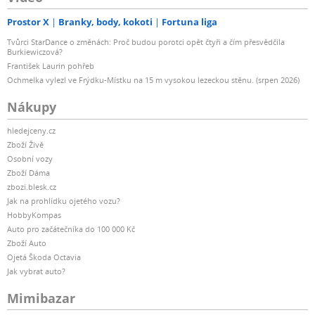
Prostor X
Branky, body, kokoti
Fortuna liga
Tvůrci StarDance o změnách: Proč budou porotci opět čtyři a čím přesvědčila
Burkiewiczová?
František Laurin pohřeb
Ochmelka vylezl ve Frýdku-Místku na 15 m vysokou lezeckou stěnu. (srpen 2026)
Nákupy
hledejceny.cz
Zboží Živě
Osobní vozy
Zboží Dáma
zbozi.blesk.cz
Jak na prohlídku ojetého vozu?
HobbyKompas
Auto pro začátečníka do 100 000 Kč
Zboží Auto
Ojetá Škoda Octavia
Jak vybrat auto?
Mimibazar