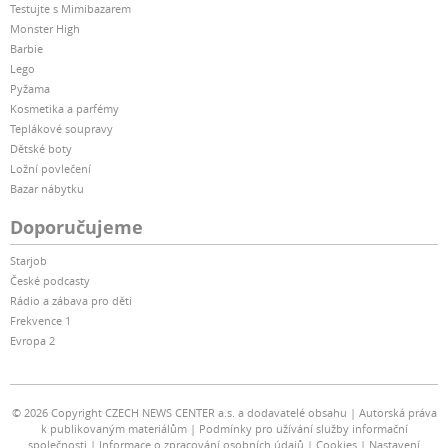
Testujte s Mimibazarem
Monster High
Barbie
Lego
Pyžama
Kosmetika a parfémy
Teplákové soupravy
Dětské boty
Ložní povlečení
Bazar nábytku
Doporučujeme
Starjob
České podcasty
Rádio a zábava pro děti
Frekvence 1
Evropa 2
© 2026 Copyright CZECH NEWS CENTER a.s. a dodavatelé obsahu
Autorská práva
k publikovaným materiálům
Podmínky pro užívání služby informační
společnosti
Informace o zpracování osobních údajů
Cookies
Nastavení