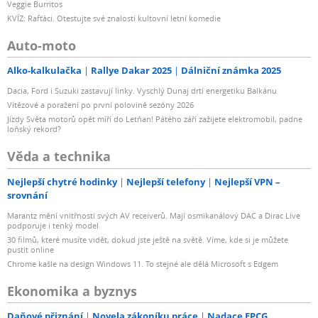
Veggie Burritos
KVÍZ: Rafťáci. Otestujte své znalosti kultovní letní komedie
Auto-moto
Alko-kalkulačka
Rallye Dakar 2025
Dálniční známka 2025
Dacia, Ford i Suzuki zastavují linky. Vyschlý Dunaj drtí energetiku Balkánu
Vítězové a poražení po první polovině sezóny 2026
Jízdy Světa motorů opět míří do Letňan! Pátého září zažijete elektromobil, padne
loňský rekord?
Věda a technika
Nejlepší chytré hodinky
Nejlepší telefony
Nejlepší VPN –
srovnání
Marantz mění vnitřnosti svých AV receiverů. Mají osmikanálový DAC a Dirac Live
podporuje i tenký model
30 filmů, které musíte vidět, dokud jste ještě na světě. Víme, kde si je můžete
pustit online
Chrome kašle na design Windows 11. To stejné ale dělá Microsoft s Edgem
Ekonomika a byznys
Daňové přiznání
Novela zákoníku práce
Nadace EPCG