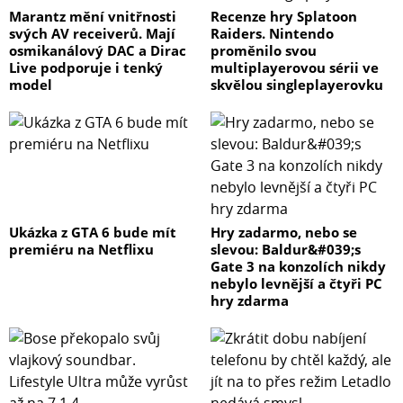
Marantz mění vnitřnosti
Recenze hry Splatoon
svých AV receiverů. Mají
Raiders. Nintendo
osmikanálový DAC a Dirac
proměnilo svou
Live podporuje i tenký
multiplayerovou sérii ve
model
skvělou singleplayerovku
Ukázka z GTA 6 bude mít
Hry zadarmo, nebo se
premiéru na Netflixu
slevou: Baldur&#039;s
Gate 3 na konzolích nikdy
nebylo levnější a čtyři PC
hry zdarma