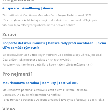
#inspirace
#wellbeing
#news
Září patří módě: Co přinese Mercedes-Benz Prague Fashion Week SS27
F*ck the glasses: AI Meta brýle mají zjednodušit život, zatím ale dělají opak
Víš, proč ti po mléčných výrobcích možná nebývá dobře?
Zdraví
Podpořte dětskou imunitu
Babské rady proti nachlazení
S čím
vším pomůže rýmovník
Jak se zdravě zchladit v tropických vedrech: Co pomáhá a kdy už riskujete úpal
Úpal a úžeh: Jak je poznat a jak se z nich rychle vyléčit
Parazité v nás: Kterým se u nás líbí a kde v našem těle je můžeme najít?
Pro nejmenší
Mourissonova poradna
Komiksy
Festival ABC
Mourrisonova poradna: Je zdravé si čistit pleť v 11 letech? Jak na to?
Ukázka z GTA 6 bude mít premiéru na Netflixu
Forza Horizon 6 (recenze): Oblíbené arkádové závody se přesouvají do ulic Tokia!
Video