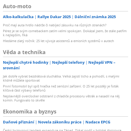
Auto-moto
Alko-kalkulačka
Rallye Dakar 2025
Dálniční známka 2025
Proč mají auta hrdlo nádrže či nabíjecí zásuvku na různých stranách?
Pérez je se svým comebackem zatím velmi spokojen. Dokázal jsem, že stále patřím
k nejlepším, říká
Hledáme zlatý ročník: 25 let vývoje asistentů a emisních systémů v autech
Věda a technika
Nejlepší chytré hodinky
Nejlepší telefony
Nejlepší VPN –
srovnání
Jak dobře vybrat bezdrátová sluchátka. Velká zajistí ticho a pohodlí, s malými
klidně můžete sportovat
První fotomobil byl spíš hračka než seriózní zařízení. O 25 let později je foťák
klíčová část výbavy telefonů
Nejslavnější overclocker odstranil z chladiče procesoru větrák a nasadil na něj
komín. Fungovalo to skvěle
Ekonomika a byznys
Daňové přiznání
Novela zákoníku práce
Nadace EPCG
Český byznysový tandem expanduje na Západ. Získal podíl v britské zbrojovce,