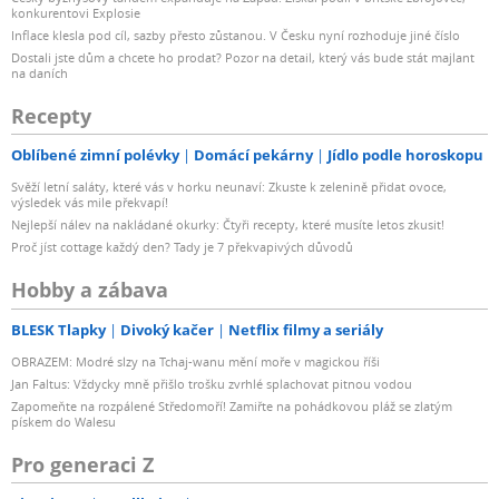
konkurentovi Explosie
Inflace klesla pod cíl, sazby přesto zůstanou. V Česku nyní rozhoduje jiné číslo
Dostali jste dům a chcete ho prodat? Pozor na detail, který vás bude stát majlant
na daních
Recepty
Oblíbené zimní polévky
Domácí pekárny
Jídlo podle horoskopu
Svěží letní saláty, které vás v horku neunaví: Zkuste k zelenině přidat ovoce,
výsledek vás mile překvapí!
Nejlepší nálev na nakládané okurky: Čtyři recepty, které musíte letos zkusit!
Proč jíst cottage každý den? Tady je 7 překvapivých důvodů
Hobby a zábava
BLESK Tlapky
Divoký kačer
Netflix filmy a seriály
OBRAZEM: Modré slzy na Tchaj-wanu mění moře v magickou říši
Jan Faltus: Vždycky mně přišlo trošku zvrhlé splachovat pitnou vodou
Zapomeňte na rozpálené Středomoří! Zamiřte na pohádkovou pláž se zlatým
pískem do Walesu
Pro generaci Z