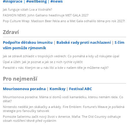
#inspirace
#wellbeing
#news
Jak funguje vztah Lva a Vodnáře?
FASHION NEWS: John Galliano headlinuje MET GALA 2027
Pop Culture Wrap: Madison Beer řekla ano a Met Gala odhalilo téma pro rok 2027!
Zdraví
Podpořte dětskou imunitu
Babské rady proti nachlazení
S čím
vším pomůže rýmovník
Jak se zdravě zchladit v tropických vedrech: Co pomáhá a kdy už riskujete úpal
Úpal a úžeh: Jak je poznat a jak se z nich rychle vyléčit
Parazité v nás: Kterým se u nás líbí a kde v našem těle je můžeme najít?
Pro nejmenší
Mourissonova poradna
Komiksy
Festival ABC
Mourrisonova poradna: Máma si domů vodí kamarádku, kterou nemám ráda. Co
dělat?
Nintendo nedělá jen skákačky a arkády. Fire Emblem: Fortune's Weave je pořádná
strategie pro fanoušky tahovek
Pomozte Salierimu začít nový život v Americe. Mafia: The Old Country odhaluje
obsah rozšíření těsně před vydáním