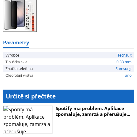
Parametry
Výrobce
Techsuit
Tloušťka skla
0,33 mm
Značka telefonu
Samsung
Oleofobní vrstva
ano
Určitě si přečtěte
Spotify má problém. Aplikace
zpomaluje, zamrzá a přerušuje...