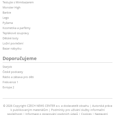
Testujte s Mimibazarem
Monster High
Barbie
Lego
Pyžama
Kosmetika a parfémy
Teplákové soupravy
Dětské boty
Ložní povlečení
Bazar nábytku
Doporučujeme
Starjob
České podcasty
Rádio a zábava pro děti
Frekvence 1
Evropa 2
© 2026 Copyright CZECH NEWS CENTER a.s. a dodavatelé obsahu
Autorská práva
k publikovaným materiálům
Podmínky pro užívání služby informační
společnosti
Informace o zpracování osobních údajů
Cookies
Nastavení