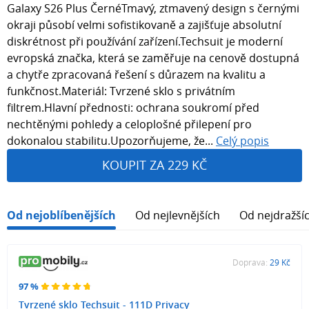
Galaxy S26 Plus ČernéTmavý, ztmavený design s černými
okraji působí velmi sofistikovaně a zajišťuje absolutní
diskrétnost při používání zařízení.Techsuit je moderní
evropská značka, která se zaměřuje na cenově dostupná
a chytře zpracovaná řešení s důrazem na kvalitu a
funkčnost.Materiál: Tvrzené sklo s privátním
filtrem.Hlavní přednosti: ochrana soukromí před
nechtěnými pohledy a celoplošné přilepení pro
dokonalou stabilitu.Upozorňujeme, že...
Celý popis
KOUPIT ZA 229 KČ
Od nejoblíbenějších
Od nejlevnějších
Od nejdražší
Doprava:
29 Kč
97 %
Tvrzené sklo Techsuit - 111D Privacy