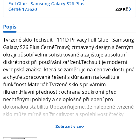
Full Glue - Samsung Galaxy S26 Plus
Černé 173620
229 Kč
Popis
Tvrzené sklo Techsuit - 111D Privacy Full Glue - Samsung
Galaxy S26 Plus ČernéTmavý, ztmavený design s černými
okraji působí velmi sofistikovaně a zajišťuje absolutní
diskrétnost při používání zařízení.Techsuit je moderní
evropská značka, která se zaměřuje na cenově dostupná
a chytře zpracovaná řešení s důrazem na kvalitu a
funkčnost.Materiál: Tvrzené sklo s privátním
filtrem.Hlavní přednosti: ochrana soukromí před
nechtěnými pohledy a celoplošné přilepení pro
dokonalou stabilitu.Upozorňujeme, že nalepené tvrzené
sklo může mírně snížit citlivost a spolehlivost čtečky
otisků prstů integrované přímo v displeji.Ochranné sklo
Zobrazit více
je určeno pro model: Samsung Galaxy S26 Plus