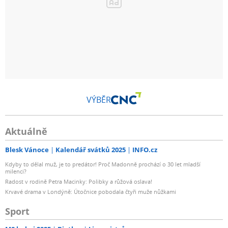
VÝBĚR
Aktuálně
Blesk Vánoce
Kalendář svátků 2025
INFO.cz
Kdyby to dělal muž, je to predátor! Proč Madonně prochází o 30 let mladší
milenci?
Radost v rodině Petra Macinky: Polibky a růžová oslava!
Krvavé drama v Londýně: Útočnice pobodala čtyři muže nůžkami
Sport