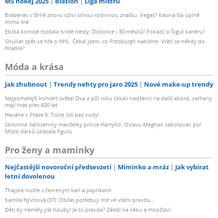
MS hokej 2025
Biatlon
Liga mistrů
Brabenec v Brně znovu oživí silnou rodinnou značku. Vegas? Kasina šla úplně
mimo mě
Etická komise rozdala tvrdé tresty: Dokonce i 30 měsíců! Pokazil si Šigut kariéru?
Okuliar zpět ve hře o NHL: Čekal jsem, co Pittsburgh nabídne. Vrátí se někdy do
Hradce?
Móda a krása
Jak zhubnout
Trendy nehty pro jaro 2025
Nové make-up trendy
Nejpomalejší koncert světa! Dva a půl roku čekali nadšenci na další akord, varhany
mají hrát přes 600 let
Havárie v Praze 6: Tisíce lidí bez vody!
Skromné narozeniny manželky prince Harryho: Oslavu Meghan sabotovali psi!
Místo dárků ukázala figuru
Pro ženy a maminky
Nejčastější novoroční předsevzetí
Miminko a mráz
Jak vybírat
letní dovolenou
Thajské nudle s červeným kari a paprikami
Kamila Nývltová (37): Občas potřebuji mít ve všem pravdu...
Děti by neměly jíst houby! Je to pravda? Záleží na věku a množství