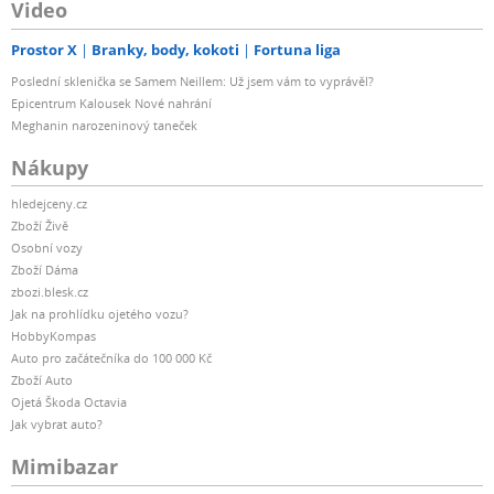
Video
Prostor X
Branky, body, kokoti
Fortuna liga
Poslední sklenička se Samem Neillem: Už jsem vám to vyprávěl?
Epicentrum Kalousek Nové nahrání
Meghanin narozeninový taneček
Nákupy
hledejceny.cz
Zboží Živě
Osobní vozy
Zboží Dáma
zbozi.blesk.cz
Jak na prohlídku ojetého vozu?
HobbyKompas
Auto pro začátečníka do 100 000 Kč
Zboží Auto
Ojetá Škoda Octavia
Jak vybrat auto?
Mimibazar