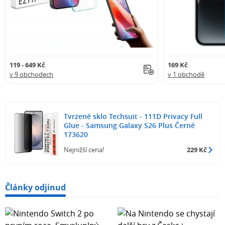
119 - 649 Kč
169 Kč
v 9 obchodech
v 1 obchodě
Tvrzené sklo Techsuit - 111D Privacy Full
Glue - Samsung Galaxy S26 Plus Černé
173620
Nejnižší cena!
229 Kč
Články odjinud