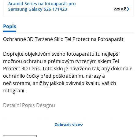
Aramid Series na fotoaparát pro
Samsung Galaxy S26 171423
229 Kč
Popis
Ochranné 3D Tvrzené Sklo Tel Protect na Fotoaparát
Dopřejte objektivům svého fotoaparátu tu nejlepší
možnou ochranu s prémiovým tvrzeným sklem Tel
Protect 3D Lens. Toto sklo je navrženo tak, aby dokonale
ochránilo čočky před poškrábáním, nárazy a
nečistotami, aniž by jakkoli ovlivnilo kvalitu vašich
fotografií.
Detailní Popis Designu
Ochranné sklo Tel Protect se vyznačuje precizním a
Zobrazit více
minimalistickým designem, který dokonale splývá s
tělem telefonu. Skládá se z pevného rámečku