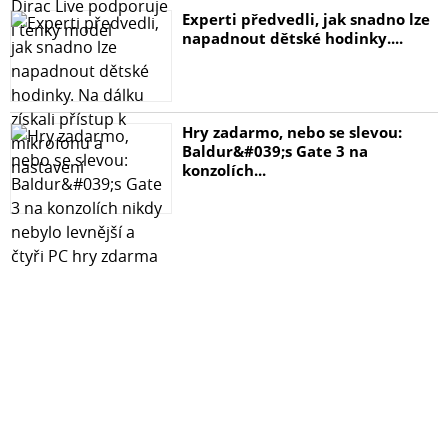
Extrémně odolné tvrzené sklo s tvrdostí 9H poskytuje
Experti předvedli, jak snadno lze
spolehlivou ochranu proti poškození.
napadnout dětské hodinky....
Ultratenké provedení o tloušťce pouhých 0,2 mm
zajišťuje plnou kompatibilitu s většinou pouzder.
Hry zadarmo, nebo se slevou:
Technické Parametry
Baldur&#039;s Gate 3 na
konzolích...
Materiál: Aramid + tvrzené sklo
Tvrdost: 9H
Tloušťka: 0,2 mm
Snadná a Rychlá Instalace
V balení naleznete speciální aplikátor, díky kterému je
instalace skla otázkou několika sekund. Aplikátor zajistí
přesné a bezchybné umístění skla na čočky fotoaparátu