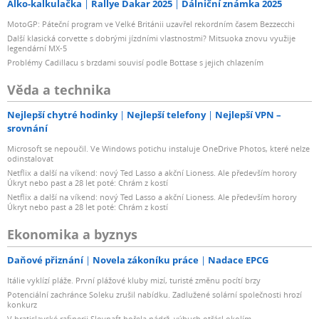
Alko-kalkulačka
Rallye Dakar 2025
Dálniční známka 2025
MotoGP: Páteční program ve Velké Británii uzavřel rekordním časem Bezzecchi
Další klasická corvette s dobrými jízdními vlastnostmi? Mitsuoka znovu využije
legendární MX-5
Problémy Cadillacu s brzdami souvisí podle Bottase s jejich chlazením
Věda a technika
Nejlepší chytré hodinky
Nejlepší telefony
Nejlepší VPN –
srovnání
Microsoft se nepoučil. Ve Windows potichu instaluje OneDrive Photos, které nelze
odinstalovat
Netflix a další na víkend: nový Ted Lasso a akční Lioness. Ale především horory
Úkryt nebo past a 28 let poté: Chrám z kostí
Netflix a další na víkend: nový Ted Lasso a akční Lioness. Ale především horory
Úkryt nebo past a 28 let poté: Chrám z kostí
Ekonomika a byznys
Daňové přiznání
Novela zákoníku práce
Nadace EPCG
Itálie vyklízí pláže. První plážové kluby mizí, turisté změnu pocítí brzy
Potenciální zachránce Soleku zrušil nabídku. Zadlužené solární společnosti hrozí
konkurz
V bratislavské rafinerii Slovnaft hořela nádrž, výbuch otřásl okolím