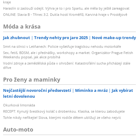
kraje
Haraslín si zaslouží odejít. Výhra je to i pro Spartu, ale měla by ještě zareagovat
ONLINE: Slavia B - Třinec 3:2. Dukla hostí Kroměříž, Karviná hraje v Prostějově
Móda a krása
Jak zhubnout
Trendy nehty pro jaro 2025
Nové make-up trendy
Smrt na silnici v Letňanech: Policie vyšetřuje tragickou nehodu motorkáře
Sex, fetiš, BDSM, ale i přednášky, workshopy a market. Organizátor Prague Fetish
Weekendu popsal, jak akce probíhá
Vodní zdroje a zemědělská půda v ohrožení: Katastrofální sucha přicházejí stále
dříve
Pro ženy a maminky
Nejčastější novoroční předsevzetí
Miminko a mráz
Jak vybírat
letní dovolenou
Okurková limonáda
RECEPT: Kynutý švestkový koláč s drobenkou. Klasika, se kterou zabodujete
Tohle nikdy neříkejte! Slova, kterými rodiče dětem ubližují ze všeho nejvíc
Auto-moto