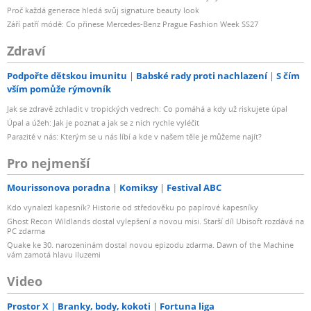
Proč každá generace hledá svůj signature beauty look
Září patří módě: Co přinese Mercedes-Benz Prague Fashion Week SS27
Zdraví
Podpořte dětskou imunitu
Babské rady proti nachlazení
S čím
vším pomůže rýmovník
Jak se zdravě zchladit v tropických vedrech: Co pomáhá a kdy už riskujete úpal
Úpal a úžeh: Jak je poznat a jak se z nich rychle vyléčit
Parazité v nás: Kterým se u nás líbí a kde v našem těle je můžeme najít?
Pro nejmenší
Mourissonova poradna
Komiksy
Festival ABC
Kdo vynalezl kapesník? Historie od středověku po papírové kapesníky
Ghost Recon Wildlands dostal vylepšení a novou misi. Starší díl Ubisoft rozdává na
PC zdarma
Quake ke 30. narozeninám dostal novou epizodu zdarma. Dawn of the Machine
vám zamotá hlavu iluzemi
Video
Prostor X
Branky, body, kokoti
Fortuna liga