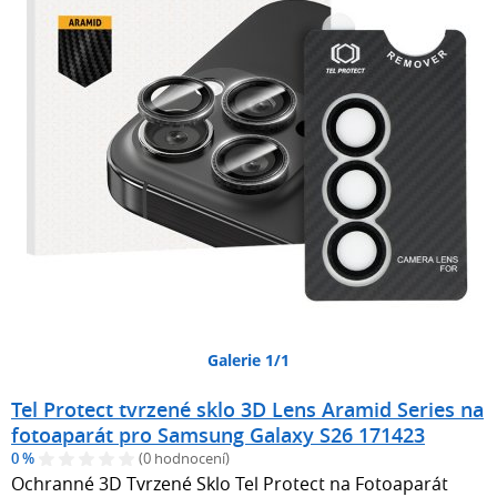
Galerie 1/1
Tel Protect tvrzené sklo 3D Lens Aramid Series na
fotoaparát pro Samsung Galaxy S26 171423
0 %
(0 hodnocení)
Ochranné 3D Tvrzené Sklo Tel Protect na Fotoaparát