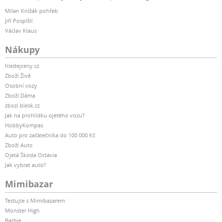
Milan Knížák pohřeb
Jiří Pospíšil
Václav Klaus
Nákupy
hledejceny.cz
Zboží Živě
Osobní vozy
Zboží Dáma
zbozi.blesk.cz
Jak na prohlídku ojetého vozu?
HobbyKompas
Auto pro začátečníka do 100 000 Kč
Zboží Auto
Ojetá Škoda Octavia
Jak vybrat auto?
Mimibazar
Testujte s Mimibazarem
Monster High
Barbie