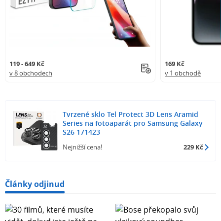
119 - 649 Kč
169 Kč
v 8 obchodech
v 1 obchodě
Tvrzené sklo Tel Protect 3D Lens Aramid
Series na fotoaparát pro Samsung Galaxy
S26 171423
Nejnižší cena!
229 Kč
Články odjinud