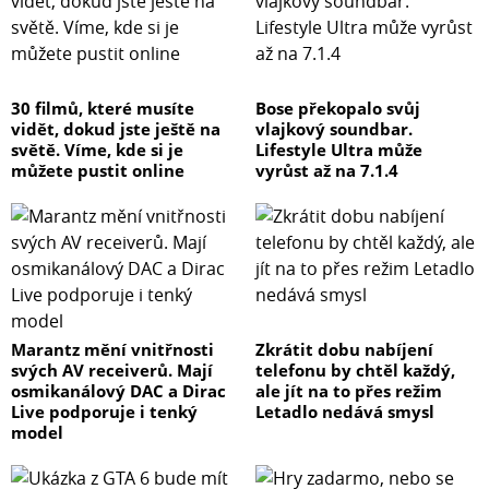
30 filmů, které musíte
Bose překopalo svůj
vidět, dokud jste ještě na
vlajkový soundbar.
světě. Víme, kde si je
Lifestyle Ultra může
můžete pustit online
vyrůst až na 7.1.4
Marantz mění vnitřnosti
Zkrátit dobu nabíjení
svých AV receiverů. Mají
telefonu by chtěl každý,
osmikanálový DAC a Dirac
ale jít na to přes režim
Live podporuje i tenký
Letadlo nedává smysl
model