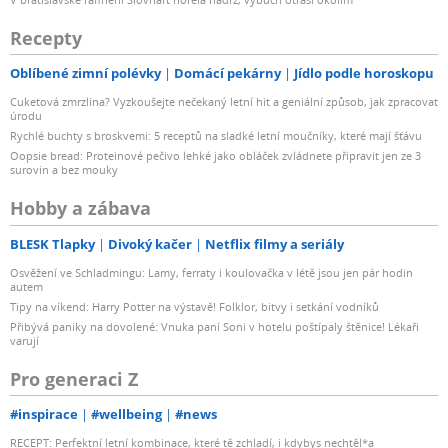
Recepty
Oblíbené zimní polévky
Domácí pekárny
Jídlo podle horoskopu
Cuketová zmrzlina? Vyzkoušejte nečekaný letní hit a geniální způsob, jak zpracovat
úrodu
Rychlé buchty s broskvemi: 5 receptů na sladké letní moučníky, které mají šťávu
Oopsie bread: Proteinové pečivo lehké jako obláček zvládnete připravit jen ze 3
surovin a bez mouky
Hobby a zábava
BLESK Tlapky
Divoký kačer
Netflix filmy a seriály
Osvěžení ve Schladmingu: Lamy, ferraty i koulovačka v létě jsou jen pár hodin
autem
Tipy na víkend: Harry Potter na výstavě! Folklor, bitvy i setkání vodníků
Přibývá paniky na dovolené: Vnuka paní Soni v hotelu poštípaly štěnice! Lékaři
varují
Pro generaci Z
#inspirace
#wellbeing
#news
RECEPT: Perfektní letní kombinace, které tě zchladí, i kdybys nechtěl*a