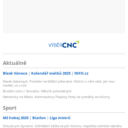
VÝBĚR
Aktuálně
Blesk Vánoce
Kalendář svátků 2025
INFO.cz
Marek Adamczyk: Problém na DAMU přetrvává. Všichni o něm vědí, jen moc
nevědí, co s ním
Brutální útok v Tanvaldu: Několik pobodaných
Nahotinky na Měsíci: Astronautovy Playboy fotky se vydražily za miliony
Sport
MS hokej 2025
Biatlon
Liga mistrů
Ostuda pro Dynamo. Odhlášení béčka za půl milionu, majitelka odmítla nabídku