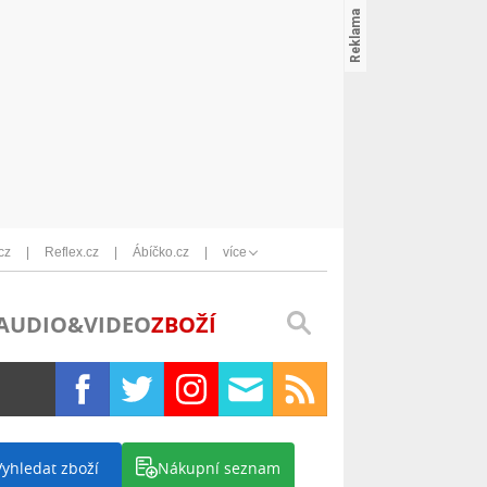
cz
Reflex.cz
Ábíčko.cz
více
AUDIO&VIDEO
ZBOŽÍ
Vyhledat zboží
Nákupní seznam