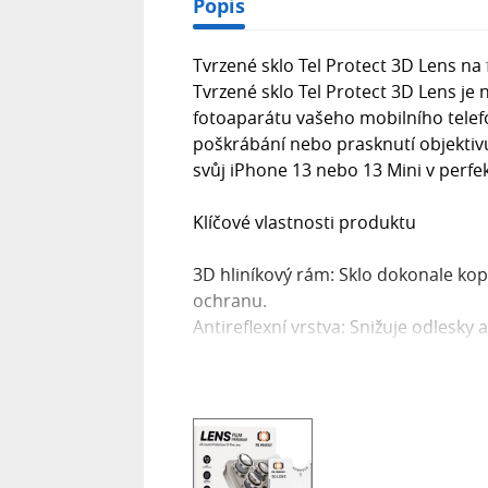
Popis
Tvrzené sklo Tel Protect 3D Lens na
Tvrzené sklo Tel Protect 3D Lens je
fotoaparátu vašeho mobilního telefo
poškrábání nebo prasknutí objektivu
svůj iPhone 13 nebo 13 Mini v perfe
Klíčové vlastnosti produktu
3D hliníkový rám: Sklo dokonale kop
ochranu.
Antireflexní vrstva: Snižuje odlesky 
fotografie budou vždy vypadat skvěl
Mimořádná odolnost: Tvrzené sklo po
nemusíte bát každodenního používá
Ultratenké provedení: S tloušťkou p
pouzder, takže můžete mít svůj tel
Materiál: Vyrobeno z kvalitní hliníko