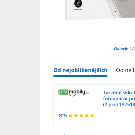
Galerie 1/
Od nejoblíbenějších
Od nejl
Tvrzené sklo 
fotoaparát pr
(2 pcs) 13751
97 %