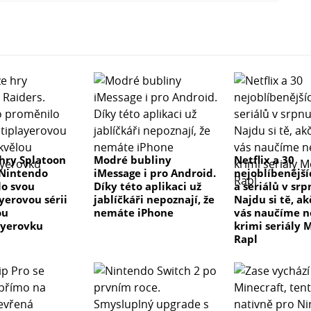
hry Splatoon
Modré bubliny
Netflix a 30
 Nintendo
iMessage i pro Android.
nejoblíbenější
o svou
Díky této aplikaci už
a seriálů v sr
yerovou sérii
jablíčkáři nepoznají, že
Najdu si tě, a
ou
nemáte iPhone
vás naučíme 
ayerovku
krimi seriály 
Rapl