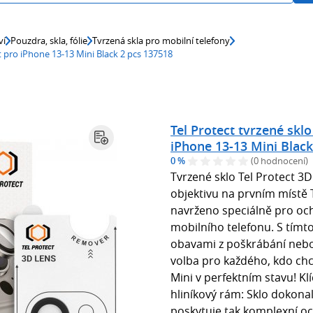
ví
Pouzdra, skla, fólie
Tvrzená skla pro mobilní telefony
t pro iPhone 13-13 Mini Black 2 pcs 137518
Tel Protect tvrzené skl
iPhone 13-13 Mini Black
0 %
(0 hodnocení)
Tvrzené sklo Tel Protect 3
objektivu na prvním místě T
navrženo speciálně pro oc
mobilního telefonu. S tímt
obavami z poškrábání nebo p
volba pro každého, kdo chc
Mini v perfektním stavu! Kl
hliníkový rám: Sklo dokonal
poskytuje tak komplexní oc