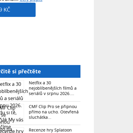
9 KČ
čitě si přečtěte
Netflix a 30
nejoblíbenějších filmů a
seriálů v srpnu 2026....
CMF Clip Pro se připnou
přímo na ucho. Otevřená
sluchátka...
Recenze hry Splatoon