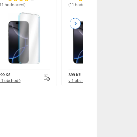
(11 hodnocení)
(11 hodnocení)
Next
199 Kč
399 Kč
v 1 obchodě
v 1 obchodě