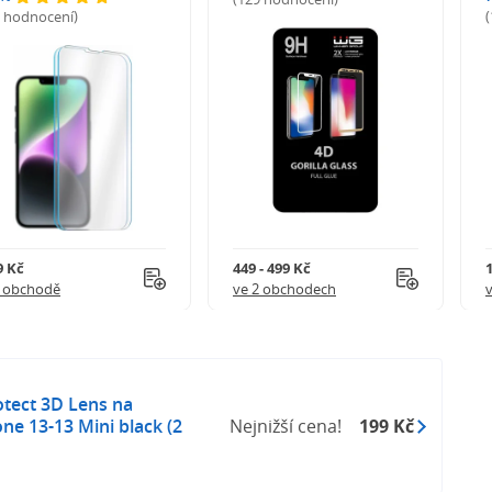
5 hodnocení)
9 Kč
449 - 499 Kč
1 obchodě
ve 2 obchodech
otect 3D Lens na
ne 13-13 Mini black (2
Nejnižší cena!
199 Kč