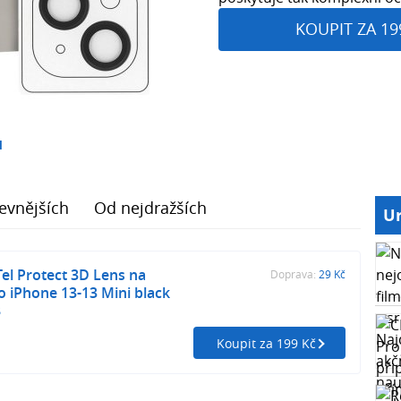
KOUPIT ZA 19
1
evnějších
Od nejdražších
Ur
Tel Protect 3D Lens na
Doprava:
29 Kč
o iPhone 13-13 Mini black
8
Koupit za 199 Kč