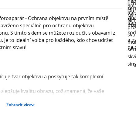
 fotoaparát - Ochrana objektivu na prvním místě
 navrženo speciálně pro ochranu objektivu
nu. S tímto sklem se můžete rozloučit s obavami z
. Je to ideální volba pro každého, kdo chce udržet
ktním stavu!
íruje tvar objektivu a poskytuje tak komplexní
a zlepšuje kvalitu obrazu, což znamená, že vaše
e.
Zobrazit více
skytuje vynikající ochranu proti poškození, takže se
ní.
ouhých 0,2 mm zajišťuje kompatibilitu s většinou
efon chráněný bez kompromisů.
vé slitiny a tvrzeného skla, což zaručuje dlouhou