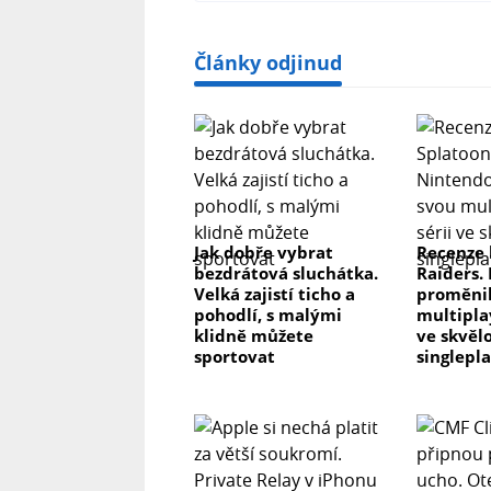
Články odjinud
Jak dobře vybrat
Recenze 
bezdrátová sluchátka.
Raiders.
Velká zajistí ticho a
proměnil
pohodlí, s malými
multipla
klidně můžete
ve skvěl
sportovat
singlepl