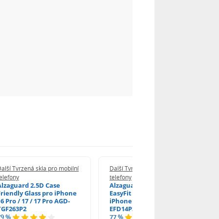
alší Tvrzená skla pro mobilní
Další Tvrzená skla pro mobilní
elefony
telefony
Alzaguard 2.5D Case
Alzaguard 2.5D Glass
Friendly Glass pro iPhone
EasyFit DustFree pro
6 Pro / 17 / 17 Pro AGD-
iPhone 16 Pro / 17 AGD-
TGF263P2
EFD14P3
79 %
77 %