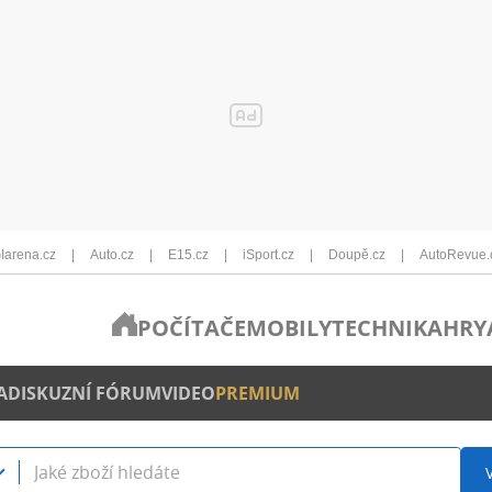
Iarena.cz
Auto.cz
E15.cz
iSport.cz
Doupě.cz
AutoRevue.
POČÍTAČE
MOBILY
TECHNIKA
HRY
A
DISKUZNÍ FÓRUM
VIDEO
PREMIUM