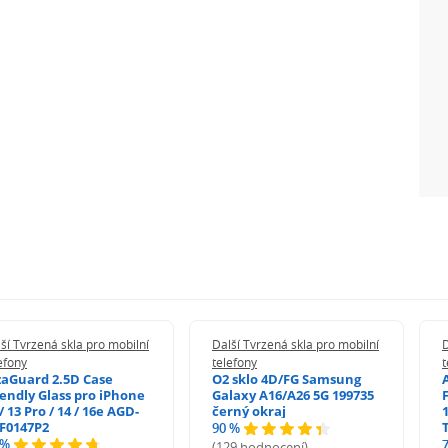
ší Tvrzená skla pro mobilní
Další Tvrzená skla pro mobilní
D
efony
telefony
t
zaGuard 2.5D Case
O2 sklo 4D/FG Samsung
iendly Glass pro iPhone
Galaxy A16/A26 5G 199735
/ 13 Pro / 14 / 16e AGD-
černý okraj
1
F0147P2
90 %
 %
(129 hodnocení)