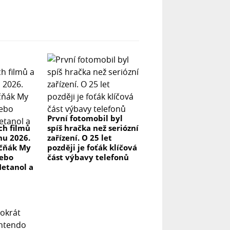
První fotomobil byl
ch filmů
spíš hračka než seriózní
pnu 2026.
zařízení. O 25 let
kčňák My
později je foťák klíčová
nebo
část výbavy telefonů
Metanol a