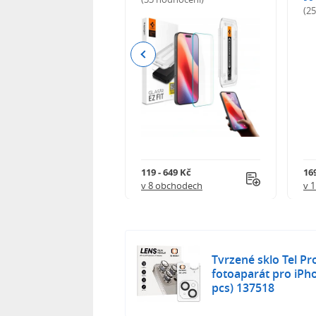
odnocení)
(2
Previous
Kč
119 - 649 Kč
16
 obchodech
v 8 obchodech
v 
Tvrzené sklo Tel Pr
fotoaparát pro iPho
pcs) 137518