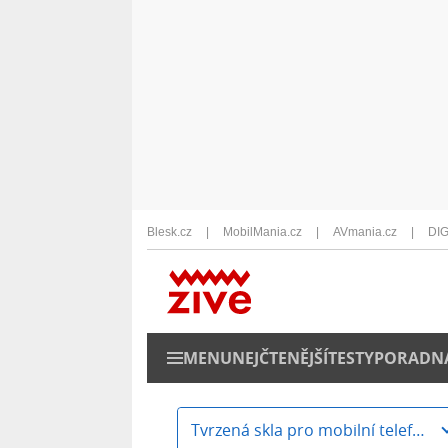
Blesk.cz
MobilMania.cz
AVmania.cz
DIG
MENU
NEJČTENĚJŠÍ
TESTY
PORADN
Tvrzená skla pro mobilní telefony