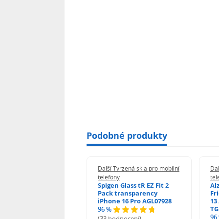
Podobné produkty
 Tvrzená skla pro mobilní
Další Tvrzená skla pro mobilní
Dal
ony
telefony
tel
guard 2.5D Glass
Spigen Glass tR EZ Fit 2
Al
Fit DustFree pro
Pack transparency
Fr
ne 17 Pro Max AGD-
iPhone 16 Pro AGL07928
13 
479BDAP3
TG
96 %
96
(33 hodnocení)