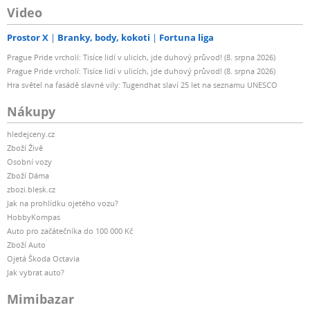
Video
Prostor X
Branky, body, kokoti
Fortuna liga
Prague Pride vrcholí: Tisíce lidí v ulicích, jde duhový průvod! (8. srpna 2026)
Prague Pride vrcholí: Tisíce lidí v ulicích, jde duhový průvod! (8. srpna 2026)
Hra světel na fasádě slavné vily: Tugendhat slaví 25 let na seznamu UNESCO
Nákupy
hledejceny.cz
Zboží Živě
Osobní vozy
Zboží Dáma
zbozi.blesk.cz
Jak na prohlídku ojetého vozu?
HobbyKompas
Auto pro začátečníka do 100 000 Kč
Zboží Auto
Ojetá Škoda Octavia
Jak vybrat auto?
Mimibazar