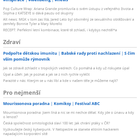
Pop Culture Wrap: Ariana Grande promluvila o svém ústupu z veřejného života a
Sophia z KATSEYE si dává pauzu od skupiny
Alt news: MGK v tom zas lítá, Jared Leto byl obviněný ze sexuálního obtěžování a
zemřely Bonnie Tyler a Mary Morello
RECEPT: Perfektní letní kombinace, které tě zchladí, i kdybys nechtěl*a
Zdraví
Podpořte dětskou imunitu
Babské rady proti nachlazení
S čím
vším pomůže rýmovník
Jak se zdravě zchladit v tropických vedrech: Co pomáhá a kdy už riskujete úpal
Úpal a úžeh: Jak je poznat a jak se z nich rychle vyléčit
Parazité v nás: Kterým se u nás líbí a kde v našem těle je můžeme najít?
Pro nejmenší
Mourissonova poradna
Komiksy
Festival ABC
Mourrisonova poradna: Jsem líná a nic se mi nechce dělat: Kdy jde o únavu a kdy
o lenost?
Česká společnost ornitologická slaví 100 let: Jak chrání ptáky v ČR?
Vyzkoušejte český kyberpunk. V Netspectre se stanete elitním hackerem
napadajícím korporátní sítě