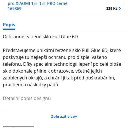
pro XIAOMI 15T-15T PRO černé
169869
229 Kč
Popis
Ochranné tvrzené sklo Full Glue 6D
Představujeme unikátní tvrzené sklo Full Glue 6D, které
poskytuje tu nejlepší ochranu pro displej vašeho
telefonu. Díky speciální technologii lepení po celé ploše
sklo dokonale přilne k obrazovce, včetně jejích
zaoblených okrajů, a chrání ji tak před poškrábáním,
prachem a následky pádů.
Detailní popis designu
Toto ochranné sklo je navrženo s maximálním důrazem
Zobrazit více
na detail a funkčnost. Černý rámeček po obvodu skla
přesně kopíruje design telefonu, díky čemuž po nalepení