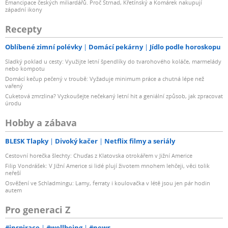
Emancipace českých miliardářů. Proč Strnad, Křetínský a Komárek nakupují
západní ikony
Recepty
Oblíbené zimní polévky
Domácí pekárny
Jídlo podle horoskopu
Sladký poklad u cesty: Využijte letní špendlíky do tvarohového koláče, marmelády
nebo kompotu
Domácí kečup pečený v troubě: Vyžaduje minimum práce a chutná lépe než
vařený
Cuketová zmrzlina? Vyzkoušejte nečekaný letní hit a geniální způsob, jak zpracovat
úrodu
Hobby a zábava
BLESK Tlapky
Divoký kačer
Netflix filmy a seriály
Cestovní horečka šlechty: Chuďas z Klatovska otrokářem v Jižní Americe
Filip Vondrášek: V Jižní Americe si lidé plují životem mnohem lehčeji, věci tolik
neřeší
Osvěžení ve Schladmingu: Lamy, ferraty i koulovačka v létě jsou jen pár hodin
autem
Pro generaci Z
#inspirace
#wellbeing
#news