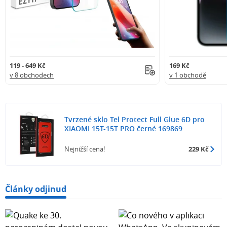
119 - 649 Kč
169 Kč
v 8 obchodech
v 1 obchodě
Tvrzené sklo Tel Protect Full Glue 6D pro
XIAOMI 15T-15T PRO černé 169869
Nejnižší cena!
229 Kč
Články odjinud