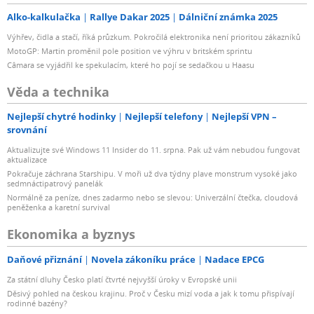
Alko-kalkulačka
Rallye Dakar 2025
Dálniční známka 2025
Výhřev, čidla a stačí, říká průzkum. Pokročilá elektronika není prioritou zákazníků
MotoGP: Martin proměnil pole position ve výhru v britském sprintu
Câmara se vyjádřil ke spekulacím, které ho pojí se sedačkou u Haasu
Věda a technika
Nejlepší chytré hodinky
Nejlepší telefony
Nejlepší VPN –
srovnání
Aktualizujte své Windows 11 Insider do 11. srpna. Pak už vám nebudou fungovat
aktualizace
Pokračuje záchrana Starshipu. V moři už dva týdny plave monstrum vysoké jako
sedmnáctipatrový panelák
Normálně za peníze, dnes zadarmo nebo se slevou: Univerzální čtečka, cloudová
peněženka a karetní survival
Ekonomika a byznys
Daňové přiznání
Novela zákoníku práce
Nadace EPCG
Za státní dluhy Česko platí čtvrté nejvyšší úroky v Evropské unii
Děsivý pohled na českou krajinu. Proč v Česku mizí voda a jak k tomu přispívají
rodinné bazény?