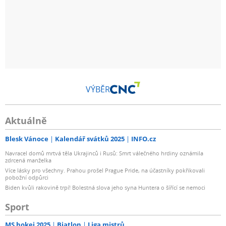
VÝBĚR
Aktuálně
Blesk Vánoce
Kalendář svátků 2025
INFO.cz
Navracel domů mrtvá těla Ukrajinců i Rusů: Smrt válečného hrdiny oznámila
zdrcená manželka
Více lásky pro všechny. Prahou prošel Prague Pride, na účastníky pokřikovali
pobožní odpůrci
Biden kvůli rakovině trpí! Bolestná slova jeho syna Huntera o šířící se nemoci
Sport
MS hokej 2025
Biatlon
Liga mistrů