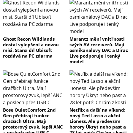
Ghost Recon Wildlands
Marantz mění vnitřnosti
dostal vylepšení a novou
svých AV receiverů. Mají
misi. Starší díl Ubisoft
osmikanálový DAC a Dirac
rozdává na PC zdarma
Live podporuje i tenký
model
Bose QuietComfort 2nd
Netflix a další na víkend:
Gen přebírají funkce
nový Ted Lasso a akční
dražších Ultra. Mají
Lioness. Ale především
prostorový zvuk, lepší ANC
horory Úkryt nebo past a
a poslech přes USB-C
28 let poté: Chrám z kostí