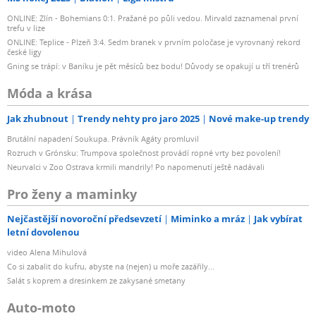
ONLINE: Zlín - Bohemians 0:1. Pražané po půli vedou. Mirvald zaznamenal první
trefu v lize
ONLINE: Teplice - Plzeň 3:4. Sedm branek v prvním poločase je vyrovnaný rekord
české ligy
Gning se trápí: v Baníku je pět měsíců bez bodu! Důvody se opakují u tří trenérů
Móda a krása
Jak zhubnout
Trendy nehty pro jaro 2025
Nové make-up trendy
Brutální napadení Soukupa. Právník Agáty promluvil
Rozruch v Grónsku: Trumpova společnost provádí ropné vrty bez povolení!
Neurvalci v Zoo Ostrava krmili mandrily! Po napomenutí ještě nadávali
Pro ženy a maminky
Nejčastější novoroční předsevzetí
Miminko a mráz
Jak vybírat
letní dovolenou
video Alena Mihulová
Co si zabalit do kufru, abyste na (nejen) u moře zazářily...
Salát s koprem a dresinkem ze zakysané smetany
Auto-moto