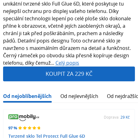
unikátní tvrzené sklo Full Glue 6D, které poskytuje tu
nejlepší ochranu pro displej vašeho telefonu. Díky
speciální technologii lepení po celé ploše sklo dokonale
přilne k obrazovce, včetně jejích zaoblených okrajů, a
chrání ji tak před poškrábáním, prachem a následky
pádů. Detailní popis designu Toto ochranné sklo je
navrženo s maximálním důrazem na detail a funkčnost.
Černý rámeček po obvodu skla přesně kopíruje design
telefonu, díky čemuž...
Celý popis
KOUPIT ZA 229 KČ
Od nejoblíbenějších
Od nejlevnějších
Od nejdražší
Doprava:
29 Kč
97 %
Tvrzené sklo Tel Protect Full Glue 6D