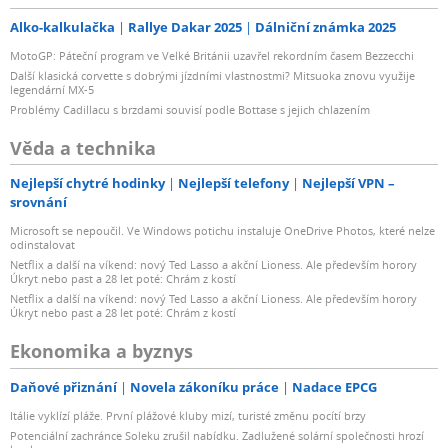
Alko-kalkulačka
Rallye Dakar 2025
Dálniční známka 2025
MotoGP: Páteční program ve Velké Británii uzavřel rekordním časem Bezzecchi
Další klasická corvette s dobrými jízdními vlastnostmi? Mitsuoka znovu využije
legendární MX-5
Problémy Cadillacu s brzdami souvisí podle Bottase s jejich chlazením
Věda a technika
Nejlepší chytré hodinky
Nejlepší telefony
Nejlepší VPN –
srovnání
Microsoft se nepoučil. Ve Windows potichu instaluje OneDrive Photos, které nelze
odinstalovat
Netflix a další na víkend: nový Ted Lasso a akční Lioness. Ale především horory
Úkryt nebo past a 28 let poté: Chrám z kostí
Netflix a další na víkend: nový Ted Lasso a akční Lioness. Ale především horory
Úkryt nebo past a 28 let poté: Chrám z kostí
Ekonomika a byznys
Daňové přiznání
Novela zákoníku práce
Nadace EPCG
Itálie vyklízí pláže. První plážové kluby mizí, turisté změnu pocítí brzy
Potenciální zachránce Soleku zrušil nabídku. Zadlužené solární společnosti hrozí