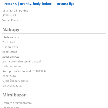
Prostor X
Branky, body, kokoti
Fortuna liga
Milan Knížák pohřeb
Jiří Pospíšil
Václav Klaus
Nákupy
hledejceny.cz
Zboží Živě
Osobní vozy
Zboží Dáma
zbozi.blesk.cz
Jak na prohlídku ojetého vozu?
HobbyKompas
Auto pro začátečníka do 100 000 Kč
Zboží Auto
Ojetá Škoda Octavia
Jak vybrat auto?
Mimibazar
Testujte s Mimibazarem
Monster High