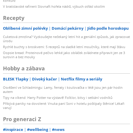
konkurz
V bratislavské rafinerii Slovnaft hořela nádrž, výbuch otřásl okolím
Recepty
Oblíbené zimní polévky
Domácí pekárny
Jídlo podle horoskopu
Cuketová zmrzlina? Vyzkoušejte nečekaný letní hit a geniální způsob, jak zpracovat
úrodu
Rychlé buchty s broskvemi: 5 receptů na sladké letní moučníky, které mají šťávu
Oopsie bread: Proteinové pečivo lehké jako obláček zvládnete připravit jen ze 3
surovin a bez mouky
Hobby a zábava
BLESK Tlapky
Divoký kačer
Netflix filmy a seriály
Osvěžení ve Schladmingu: Lamy, ferraty i koulovačka v létě jsou jen pár hodin
autem
Tipy na víkend: Harry Potter na výstavě! Folklor, bitvy i setkání vodníků
Přibývá paniky na dovolené: Vnuka paní Soni v hotelu poštípaly štěnice! Lékaři
varují
Pro generaci Z
#inspirace
#wellbeing
#news