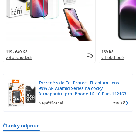
119 - 649 Kč
169 Kč
v 8 obchodech
v 1 obchodě
Tvrzené sklo Tel Protect Titanium Lens
99% AR Aramid Series na čočky
fotoaparátu pro iPhone 16-16 Plus 142163
Nejnižší cena!
239 Kč
Články odjinud