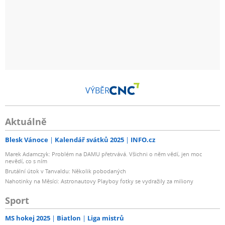
VÝBĚR
Aktuálně
Blesk Vánoce
Kalendář svátků 2025
INFO.cz
Marek Adamczyk: Problém na DAMU přetrvává. Všichni o něm vědí, jen moc
nevědí, co s ním
Brutální útok v Tanvaldu: Několik pobodaných
Nahotinky na Měsíci: Astronautovy Playboy fotky se vydražily za miliony
Sport
MS hokej 2025
Biatlon
Liga mistrů