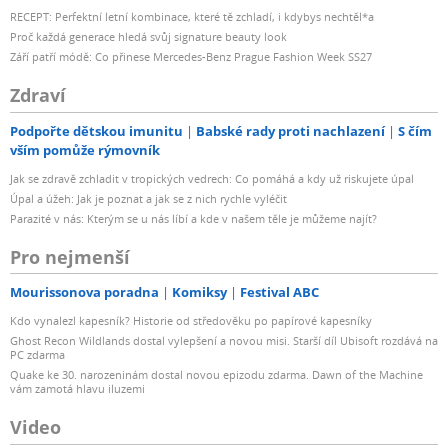
RECEPT: Perfektní letní kombinace, které tě zchladí, i kdybys nechtěl*a
Proč každá generace hledá svůj signature beauty look
Září patří módě: Co přinese Mercedes-Benz Prague Fashion Week SS27
Zdraví
Podpořte dětskou imunitu
Babské rady proti nachlazení
S čím
vším pomůže rýmovník
Jak se zdravě zchladit v tropických vedrech: Co pomáhá a kdy už riskujete úpal
Úpal a úžeh: Jak je poznat a jak se z nich rychle vyléčit
Parazité v nás: Kterým se u nás líbí a kde v našem těle je můžeme najít?
Pro nejmenší
Mourissonova poradna
Komiksy
Festival ABC
Kdo vynalezl kapesník? Historie od středověku po papírové kapesníky
Ghost Recon Wildlands dostal vylepšení a novou misi. Starší díl Ubisoft rozdává na
PC zdarma
Quake ke 30. narozeninám dostal novou epizodu zdarma. Dawn of the Machine
vám zamotá hlavu iluzemi
Video