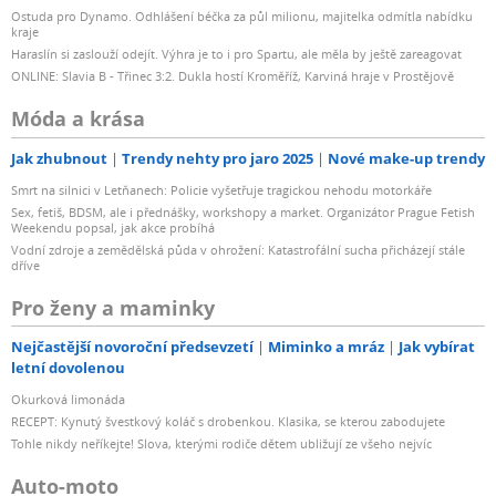
Ostuda pro Dynamo. Odhlášení béčka za půl milionu, majitelka odmítla nabídku
kraje
Haraslín si zaslouží odejít. Výhra je to i pro Spartu, ale měla by ještě zareagovat
ONLINE: Slavia B - Třinec 3:2. Dukla hostí Kroměříž, Karviná hraje v Prostějově
Móda a krása
Jak zhubnout
Trendy nehty pro jaro 2025
Nové make-up trendy
Smrt na silnici v Letňanech: Policie vyšetřuje tragickou nehodu motorkáře
Sex, fetiš, BDSM, ale i přednášky, workshopy a market. Organizátor Prague Fetish
Weekendu popsal, jak akce probíhá
Vodní zdroje a zemědělská půda v ohrožení: Katastrofální sucha přicházejí stále
dříve
Pro ženy a maminky
Nejčastější novoroční předsevzetí
Miminko a mráz
Jak vybírat
letní dovolenou
Okurková limonáda
RECEPT: Kynutý švestkový koláč s drobenkou. Klasika, se kterou zabodujete
Tohle nikdy neříkejte! Slova, kterými rodiče dětem ubližují ze všeho nejvíc
Auto-moto