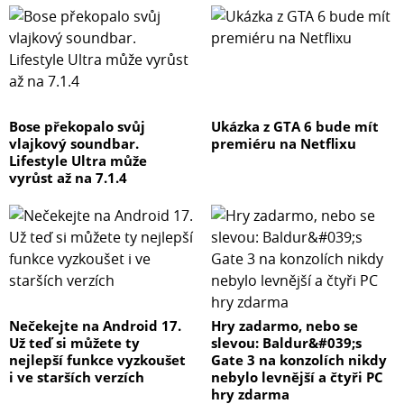
Bose překopalo svůj
Ukázka z GTA 6 bude mít
vlajkový soundbar.
premiéru na Netflixu
Lifestyle Ultra může
vyrůst až na 7.1.4
Nečekejte na Android 17.
Hry zadarmo, nebo se
Už teď si můžete ty
slevou: Baldur&#039;s
nejlepší funkce vyzkoušet
Gate 3 na konzolích nikdy
i ve starších verzích
nebylo levnější a čtyři PC
hry zdarma