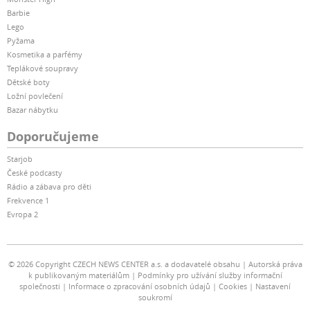
Barbie
Lego
Pyžama
Kosmetika a parfémy
Teplákové soupravy
Dětské boty
Ložní povlečení
Bazar nábytku
Doporučujeme
Starjob
České podcasty
Rádio a zábava pro děti
Frekvence 1
Evropa 2
© 2026 Copyright CZECH NEWS CENTER a.s. a dodavatelé obsahu
Autorská práva
k publikovaným materiálům
Podmínky pro užívání služby informační
společnosti
Informace o zpracování osobních údajů
Cookies
Nastavení
soukromí