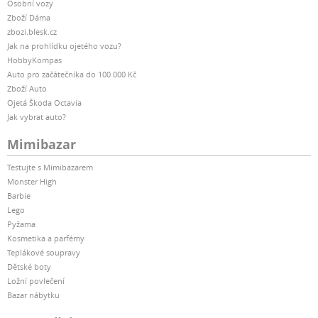
Osobní vozy
Zboží Dáma
zbozi.blesk.cz
Jak na prohlídku ojetého vozu?
HobbyKompas
Auto pro začátečníka do 100 000 Kč
Zboží Auto
Ojetá Škoda Octavia
Jak vybrat auto?
Mimibazar
Testujte s Mimibazarem
Monster High
Barbie
Lego
Pyžama
Kosmetika a parfémy
Teplákové soupravy
Dětské boty
Ložní povlečení
Bazar nábytku