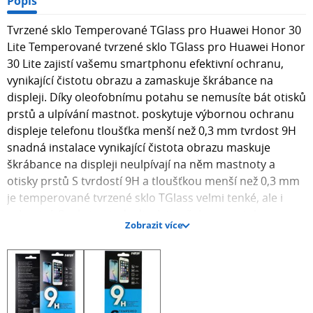
Popis
Tvrzené sklo Temperované TGlass pro Huawei Honor 30
Lite Temperované tvrzené sklo TGlass pro Huawei Honor
30 Lite zajistí vašemu smartphonu efektivní ochranu,
vynikající čistotu obrazu a zamaskuje škrábance na
displeji. Díky oleofobnímu potahu se nemusíte bát otisků
prstů a ulpívání mastnot. poskytuje výbornou ochranu
displeje telefonu tloušťka menší než 0,3 mm tvrdost 9H
snadná instalace vynikající čistota obrazu maskuje
škrábance na displeji neulpívají na něm mastnoty a
otisky prstů S tvrdostí 9H a tloušťkou menší než 0,3 mm
je temperované tvrzené sklo TGlass velmi tenké, ale i
robustní. Poskytne tedy displeji vašeho smartphonu
Zobrazit více
Huawei Honor 30 Lite výbornou ochranu, přitom ho ale
nijak výrazně nepocítíte. Po celém povrchu
temperovaného tvrzeného skla TGlass je speciální
lepidlo, díky kterému sklo dokonale padne na obrazovku
a nezanechává žádné vzduchové bubliny, ve kterých by