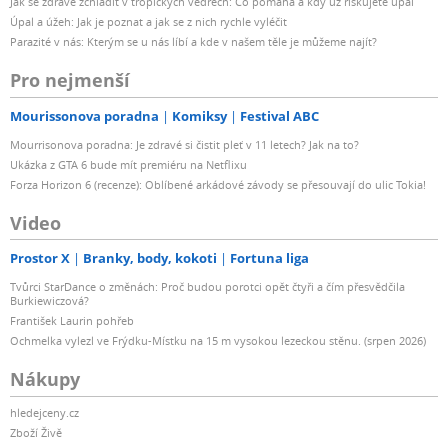
Jak se zdravě zchladit v tropických vedrech: Co pomáhá a kdy už riskujete úpal
Úpal a úžeh: Jak je poznat a jak se z nich rychle vyléčit
Parazité v nás: Kterým se u nás líbí a kde v našem těle je můžeme najít?
Pro nejmenší
Mourissonova poradna
Komiksy
Festival ABC
Mourrisonova poradna: Je zdravé si čistit pleť v 11 letech? Jak na to?
Ukázka z GTA 6 bude mít premiéru na Netflixu
Forza Horizon 6 (recenze): Oblíbené arkádové závody se přesouvají do ulic Tokia!
Video
Prostor X
Branky, body, kokoti
Fortuna liga
Tvůrci StarDance o změnách: Proč budou porotci opět čtyři a čím přesvědčila
Burkiewiczová?
František Laurin pohřeb
Ochmelka vylezl ve Frýdku-Místku na 15 m vysokou lezeckou stěnu. (srpen 2026)
Nákupy
hledejceny.cz
Zboží Živě