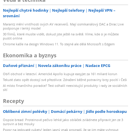
Nejlepší chytré hodinky
Nejlepší telefony
Nejlepší VPN –
srovnání
Marantz mění vnitřnosti svých AV receiverů. Mají osmikanálový DAC a Dirac Live
podporuje i tenký model
30 filmů, které musíte vidět, dokud jste ještě na světě. Víme, kde si je můžete
pustit online
Chrome kašle na design Windows 11. To stejné ale dělá Microsoft s Edgem
Ekonomika a byznys
Daňové přiznání
Novela zákoníku práce
Nadace EPCG
Obří obchod v letectví. Americké Apollo kupuje easyJet za 161 miliard korun
Tekuté zlato opět dostojí své přezdívce. Zdražení běžné potraviny brzy pocítí i Češi
AI místo finančního poradce? Test odhalil neexistující produkty i rady ze sociálních
sítí
Recepty
Oblíbené zimní polévky
Domácí pekárny
Jídlo podle horoskopu
Oopsie bread: Proteinové pečivo lehké jako obláček zvládnete připravit jen ze 3
surovin a bez mouky
Pozor na jedovaté cukety! Jeden jasný znak prozradí, že se jim máte vyhnout