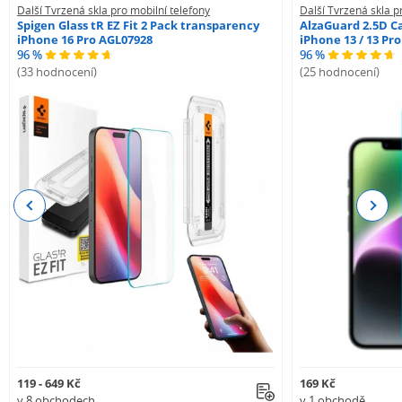
Další Tvrzená skla pro mobilní telefony
Další Tvrzená skla p
Spigen Glass tR EZ Fit 2 Pack transparency
AlzaGuard 2.5D Ca
iPhone 16 Pro AGL07928
iPhone 13 / 13 Pr
96 %
96 %
(33 hodnocení)
(25 hodnocení)
Previous
Next
119 - 649 Kč
169 Kč
v 8 obchodech
v 1 obchodě