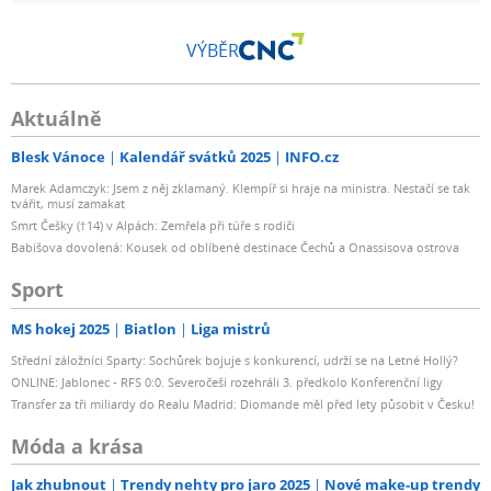
VÝBĚR
Aktuálně
Blesk Vánoce
Kalendář svátků 2025
INFO.cz
Marek Adamczyk: Jsem z něj zklamaný. Klempíř si hraje na ministra. Nestačí se tak
tvářit, musí zamakat
Smrt Češky (†14) v Alpách: Zemřela při túře s rodiči
Babišova dovolená: Kousek od oblíbené destinace Čechů a Onassisova ostrova
Sport
MS hokej 2025
Biatlon
Liga mistrů
Střední záložníci Sparty: Sochůrek bojuje s konkurencí, udrží se na Letné Hollý?
ONLINE: Jablonec - RFS 0:0. Severočeši rozehráli 3. předkolo Konferenční ligy
Transfer za tři miliardy do Realu Madrid: Diomande měl před lety působit v Česku!
Móda a krása
Jak zhubnout
Trendy nehty pro jaro 2025
Nové make-up trendy