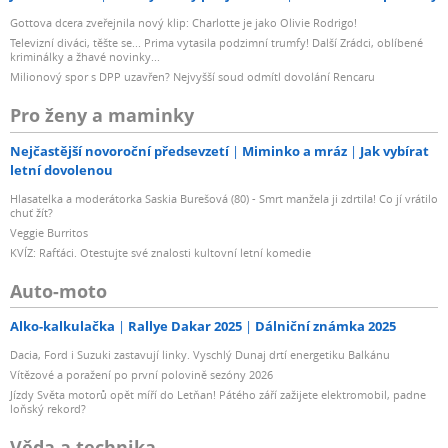
Gottova dcera zveřejnila nový klip: Charlotte je jako Olivie Rodrigo!
Televizní diváci, těšte se... Prima vytasila podzimní trumfy! Další Zrádci, oblíbené
kriminálky a žhavé novinky...
Milionový spor s DPP uzavřen? Nejvyšší soud odmítl dovolání Rencaru
Pro ženy a maminky
Nejčastější novoroční předsevzetí
Miminko a mráz
Jak vybírat
letní dovolenou
Hlasatelka a moderátorka Saskia Burešová (80) - Smrt manžela ji zdrtila! Co jí vrátilo
chuť žít?
Veggie Burritos
KVÍZ: Rafťáci. Otestujte své znalosti kultovní letní komedie
Auto-moto
Alko-kalkulačka
Rallye Dakar 2025
Dálniční známka 2025
Dacia, Ford i Suzuki zastavují linky. Vyschlý Dunaj drtí energetiku Balkánu
Vítězové a poražení po první polovině sezóny 2026
Jízdy Světa motorů opět míří do Letňan! Pátého září zažijete elektromobil, padne
loňský rekord?
Věda a technika