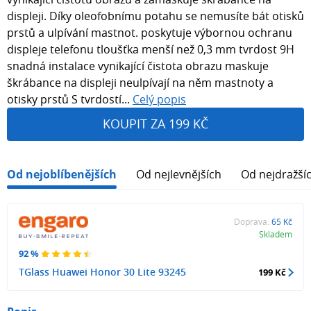
displeji. Díky oleofobnímu potahu se nemusíte bát otisků
prstů a ulpívání mastnot. poskytuje výbornou ochranu
displeje telefonu tloušťka menší než 0,3 mm tvrdost 9H
snadná instalace vynikající čistota obrazu maskuje
škrábance na displeji neulpívají na něm mastnoty a
otisky prstů S tvrdostí...
Celý popis
KOUPIT ZA 199 KČ
Od nejoblíbenějších
Od nejlevnějších
Od nejdražší
Doprava:
65 Kč
Skladem
92 %
TGlass Huawei Honor 30 Lite 93245
199 Kč