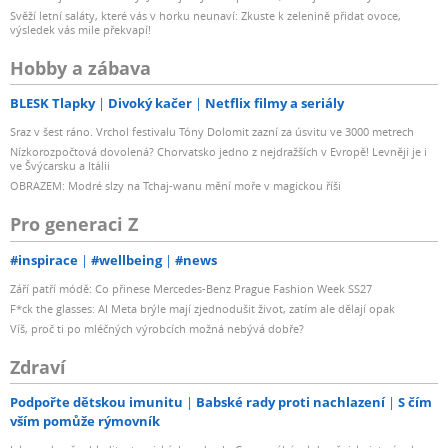
Svěží letní saláty, které vás v horku neunaví: Zkuste k zelenině přidat ovoce,
výsledek vás mile překvapí!
Hobby a zábava
BLESK Tlapky
Divoký kačer
Netflix filmy a seriály
Sraz v šest ráno. Vrchol festivalu Tóny Dolomit zazní za úsvitu ve 3000 metrech
Nízkorozpočtová dovolená? Chorvatsko jedno z nejdražších v Evropě! Levněji je i
ve Švýcarsku a Itálii
OBRAZEM: Modré slzy na Tchaj-wanu mění moře v magickou říši
Pro generaci Z
#inspirace
#wellbeing
#news
Září patří módě: Co přinese Mercedes-Benz Prague Fashion Week SS27
F*ck the glasses: AI Meta brýle mají zjednodušit život, zatím ale dělají opak
Víš, proč ti po mléčných výrobcích možná nebývá dobře?
Zdraví
Podpořte dětskou imunitu
Babské rady proti nachlazení
S čím
vším pomůže rýmovník