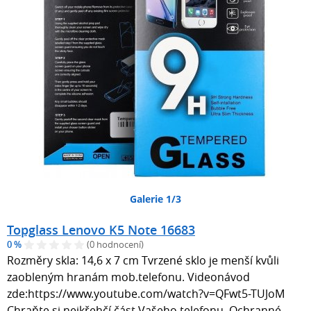
Galerie 1/3
Topglass Lenovo K5 Note 16683
0 %
(0 hodnocení)
Rozměry skla: 14,6 x 7 cm Tvrzené sklo je menší kvůli
zaobleným hranám mob.telefonu. Videonávod
zde:https://www.youtube.com/watch?v=QFwt5-TUJoM
Chraňte si nejkřehčí část Vašeho telefonu. Ochranné