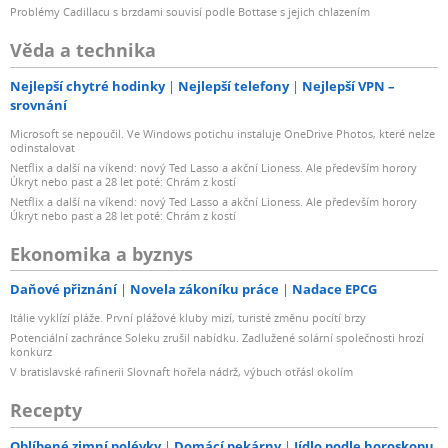
Problémy Cadillacu s brzdami souvisí podle Bottase s jejich chlazením
Věda a technika
Nejlepší chytré hodinky
Nejlepší telefony
Nejlepší VPN –
srovnání
Microsoft se nepoučil. Ve Windows potichu instaluje OneDrive Photos, které nelze
odinstalovat
Netflix a další na víkend: nový Ted Lasso a akční Lioness. Ale především horory
Úkryt nebo past a 28 let poté: Chrám z kostí
Netflix a další na víkend: nový Ted Lasso a akční Lioness. Ale především horory
Úkryt nebo past a 28 let poté: Chrám z kostí
Ekonomika a byznys
Daňové přiznání
Novela zákoníku práce
Nadace EPCG
Itálie vyklízí pláže. První plážové kluby mizí, turisté změnu pocítí brzy
Potenciální zachránce Soleku zrušil nabídku. Zadlužené solární společnosti hrozí
konkurz
V bratislavské rafinerii Slovnaft hořela nádrž, výbuch otřásl okolím
Recepty
Oblíbené zimní polévky
Domácí pekárny
Jídlo podle horoskopu