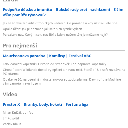
Podpořte dětskou imunitu
Babské rady proti nachlazení
S čím
vším pomůže rýmovník
Jak se zdravě zchladit v tropických vedrech: Co pomáhá a kdy už riskujete úpal
Úpal a úžeh: Jak je poznat a jak se z nich rychle vyléčit
Parazité v nás: Kterým se u nás líbí a kde v našem těle je můžeme najít?
Pro nejmenší
Mourissonova poradna
Komiksy
Festival ABC
Kdo vynalezl kapesník? Historie od středověku po papírové kapesníky
Ghost Recon Wildlands dostal vylepšení a novou misi. Starší díl Ubisoft rozdává na
PC zdarma
Quake ke 30. narozeninám dostal novou epizodu zdarma. Dawn of the Machine
vám zamotá hlavu iluzemi
Video
Prostor X
Branky, body, kokoti
Fortuna liga
Milan Knížák pohřeb
Jiří Pospíšil
Václav Klaus