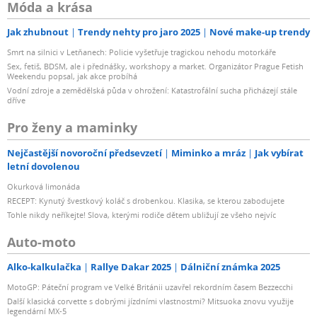
Móda a krása
Jak zhubnout
Trendy nehty pro jaro 2025
Nové make-up trendy
Smrt na silnici v Letňanech: Policie vyšetřuje tragickou nehodu motorkáře
Sex, fetiš, BDSM, ale i přednášky, workshopy a market. Organizátor Prague Fetish
Weekendu popsal, jak akce probíhá
Vodní zdroje a zemědělská půda v ohrožení: Katastrofální sucha přicházejí stále
dříve
Pro ženy a maminky
Nejčastější novoroční předsevzetí
Miminko a mráz
Jak vybírat
letní dovolenou
Okurková limonáda
RECEPT: Kynutý švestkový koláč s drobenkou. Klasika, se kterou zabodujete
Tohle nikdy neříkejte! Slova, kterými rodiče dětem ubližují ze všeho nejvíc
Auto-moto
Alko-kalkulačka
Rallye Dakar 2025
Dálniční známka 2025
MotoGP: Páteční program ve Velké Británii uzavřel rekordním časem Bezzecchi
Další klasická corvette s dobrými jízdními vlastnostmi? Mitsuoka znovu využije
legendární MX-5