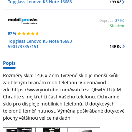
Topglass Lenovo K5 Note 16683
199 Kč
Doprava:
27 Kč
Skladem
97 %
Topglass Lenovo K5 Note 16683
5901737357151
149 Kč
Popis
Rozměry skla: 14,6 x 7 cm Tvrzené sklo je menší kvůli
zaobleným hranám mob.telefonu. Videonávod
zde:https://www.youtube.com/watch?v=QFwt5-TUJoM
Chraňte si nejkřehčí část Vašeho telefonu. Ochranné
sklo pro displeje mobilních telefonů. U dotykových
telefonů téměř nutnost. Výměna poškrábané dotykové
plochy většinou velice nákladn