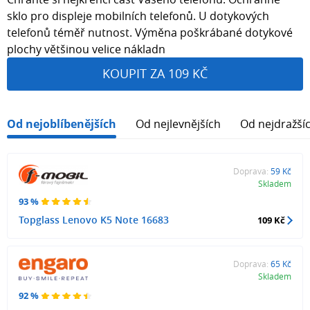
sklo pro displeje mobilních telefonů. U dotykových
telefonů téměř nutnost. Výměna poškrábané dotykové
plochy většinou velice nákladn
KOUPIT ZA 109 KČ
Od nejoblíbenějších
Od nejlevnějších
Od nejdražší
Doprava:
59 Kč
Skladem
93 %
Topglass Lenovo K5 Note 16683
109 Kč
Doprava:
65 Kč
Skladem
92 %