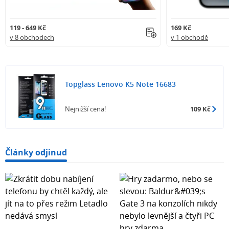
119 - 649 Kč
169 Kč
v 8 obchodech
v 1 obchodě
Topglass Lenovo K5 Note 16683
Nejnižší cena!
109 Kč
Články odjinud