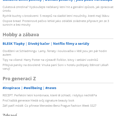
Cuketová zmrzlina? Vyzkoušejte nečekaný letní hit a geniální způsob, jak zpracovat
úrodu
Rychlé buchty s broskvemi: 5 receptů na sladké letní moučníky, které mají šťávu
Oopsie bread: Proteinové pečivo lehké jako obláček zvládnete připravit jen ze 3
surovin a bez mouky
Hobby a zábava
BLESK Tlapky
Divoký kačer
Netflix filmy a seriály
Osvěžení ve Schladmingu: Lamy, ferraty i koulovačka v létě jsou jen pár hodin
autem
Tipy na víkend: Harry Potter na výstavě! Folklor, bitvy i setkání vodníků
Přibývá paniky na dovolené: Vnuka paní Soni v hotelu poštípaly štěnice! Lékaři
varují
Pro generaci Z
#inspirace
#wellbeing
#news
RECEPT: Perfektní letní kombinace, které tě zchladí, i kdybys nechtěl*a
Proč každá generace hledá svůj signature beauty look
Září patří módě: Co přinese Mercedes-Benz Prague Fashion Week SS27
Zdraví