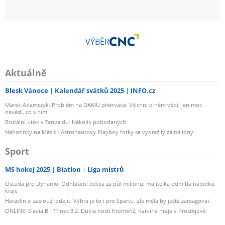
VÝBĚR
Aktuálně
Blesk Vánoce
Kalendář svátků 2025
INFO.cz
Marek Adamczyk: Problém na DAMU přetrvává. Všichni o něm vědí, jen moc
nevědí, co s ním
Brutální útok v Tanvaldu: Několik pobodaných
Nahotinky na Měsíci: Astronautovy Playboy fotky se vydražily za miliony
Sport
MS hokej 2025
Biatlon
Liga mistrů
Ostuda pro Dynamo. Odhlášení béčka za půl milionu, majitelka odmítla nabídku
kraje
Haraslín si zaslouží odejít. Výhra je to i pro Spartu, ale měla by ještě zareagovat
ONLINE: Slavia B - Třinec 3:2. Dukla hostí Kroměříž, Karviná hraje v Prostějově