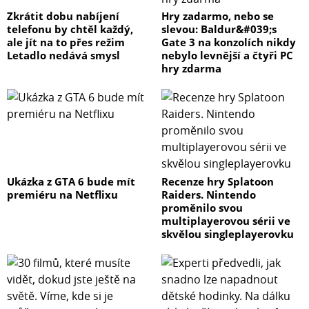
Zkrátit dobu nabíjení
Hry zadarmo, nebo se
telefonu by chtěl každý,
slevou: Baldur&#039;s
ale jít na to přes režim
Gate 3 na konzolích nikdy
Letadlo nedává smysl
nebylo levnější a čtyři PC
hry zdarma
Ukázka z GTA 6 bude mít
Recenze hry Splatoon
premiéru na Netflixu
Raiders. Nintendo
proměnilo svou
multiplayerovou sérii ve
skvělou singleplayerovku