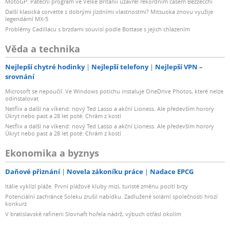
MotoGP: Páteční program ve Velké Británii uzavřel rekordním časem Bezzecchi
Další klasická corvette s dobrými jízdními vlastnostmi? Mitsuoka znovu využije
legendární MX-5
Problémy Cadillacu s brzdami souvisí podle Bottase s jejich chlazením
Věda a technika
Nejlepší chytré hodinky
Nejlepší telefony
Nejlepší VPN –
srovnání
Microsoft se nepoučil. Ve Windows potichu instaluje OneDrive Photos, které nelze
odinstalovat
Netflix a další na víkend: nový Ted Lasso a akční Lioness. Ale především horory
Úkryt nebo past a 28 let poté: Chrám z kostí
Netflix a další na víkend: nový Ted Lasso a akční Lioness. Ale především horory
Úkryt nebo past a 28 let poté: Chrám z kostí
Ekonomika a byznys
Daňové přiznání
Novela zákoníku práce
Nadace EPCG
Itálie vyklízí pláže. První plážové kluby mizí, turisté změnu pocítí brzy
Potenciální zachránce Soleku zrušil nabídku. Zadlužené solární společnosti hrozí
konkurz
V bratislavské rafinerii Slovnaft hořela nádrž, výbuch otřásl okolím