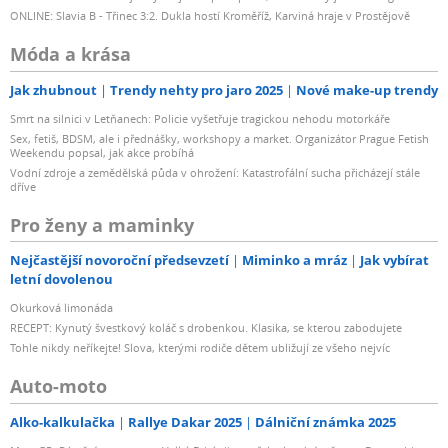
ONLINE: Slavia B - Třinec 3:2. Dukla hostí Kroměříž, Karviná hraje v Prostějově
Móda a krása
Jak zhubnout
Trendy nehty pro jaro 2025
Nové make-up trendy
Smrt na silnici v Letňanech: Policie vyšetřuje tragickou nehodu motorkáře
Sex, fetiš, BDSM, ale i přednášky, workshopy a market. Organizátor Prague Fetish
Weekendu popsal, jak akce probíhá
Vodní zdroje a zemědělská půda v ohrožení: Katastrofální sucha přicházejí stále
dříve
Pro ženy a maminky
Nejčastější novoroční předsevzetí
Miminko a mráz
Jak vybírat
letní dovolenou
Okurková limonáda
RECEPT: Kynutý švestkový koláč s drobenkou. Klasika, se kterou zabodujete
Tohle nikdy neříkejte! Slova, kterými rodiče dětem ubližují ze všeho nejvíc
Auto-moto
Alko-kalkulačka
Rallye Dakar 2025
Dálniční známka 2025