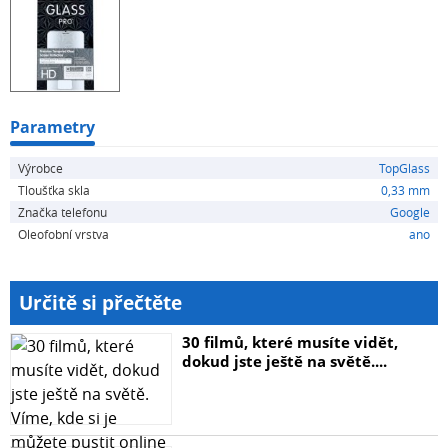
Parametry
Výrobce
TopGlass
Tloušťka skla
0,33 mm
Značka telefonu
Google
Oleofobní vrstva
ano
Určitě si přečtěte
30 filmů, které musíte vidět,
dokud jste ještě na světě....