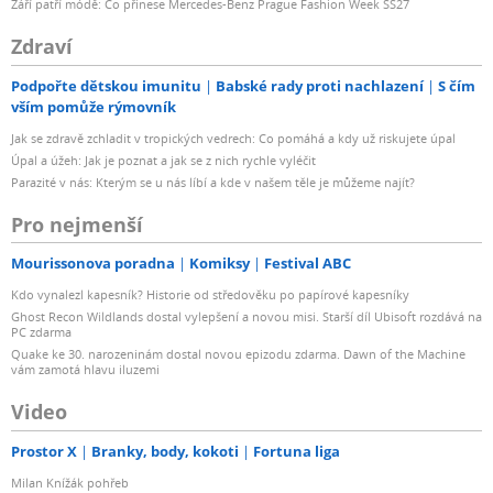
Září patří módě: Co přinese Mercedes-Benz Prague Fashion Week SS27
Zdraví
Podpořte dětskou imunitu
Babské rady proti nachlazení
S čím
vším pomůže rýmovník
Jak se zdravě zchladit v tropických vedrech: Co pomáhá a kdy už riskujete úpal
Úpal a úžeh: Jak je poznat a jak se z nich rychle vyléčit
Parazité v nás: Kterým se u nás líbí a kde v našem těle je můžeme najít?
Pro nejmenší
Mourissonova poradna
Komiksy
Festival ABC
Kdo vynalezl kapesník? Historie od středověku po papírové kapesníky
Ghost Recon Wildlands dostal vylepšení a novou misi. Starší díl Ubisoft rozdává na
PC zdarma
Quake ke 30. narozeninám dostal novou epizodu zdarma. Dawn of the Machine
vám zamotá hlavu iluzemi
Video
Prostor X
Branky, body, kokoti
Fortuna liga
Milan Knížák pohřeb