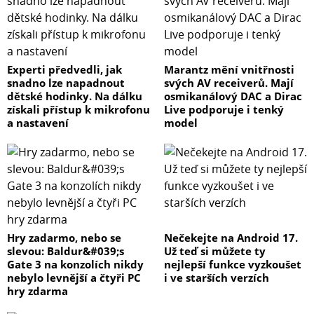
Experti předvedli, jak
Marantz mění vnitřnosti
snadno lze napadnout
svých AV receiverů. Mají
dětské hodinky. Na dálku
osmikanálový DAC a Dirac
získali přístup k mikrofonu
Live podporuje i tenký
a nastavení
model
Hry zadarmo, nebo se
Nečekejte na Android 17.
slevou: Baldur&#039;s
Už teď si můžete ty
Gate 3 na konzolích nikdy
nejlepší funkce vyzkoušet
nebylo levnější a čtyři PC
i ve starších verzích
hry zdarma