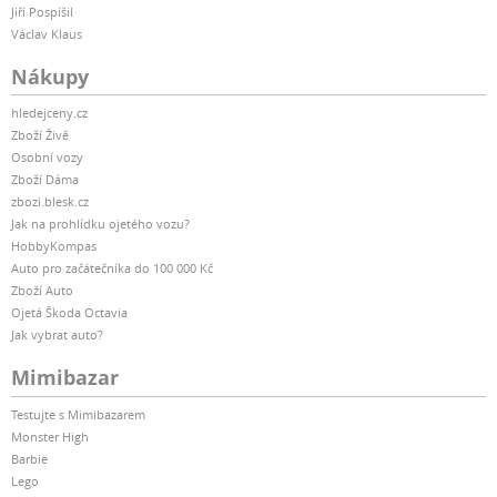
Jiří Pospíšil
Václav Klaus
Nákupy
hledejceny.cz
Zboží Živě
Osobní vozy
Zboží Dáma
zbozi.blesk.cz
Jak na prohlídku ojetého vozu?
HobbyKompas
Auto pro začátečníka do 100 000 Kč
Zboží Auto
Ojetá Škoda Octavia
Jak vybrat auto?
Mimibazar
Testujte s Mimibazarem
Monster High
Barbie
Lego