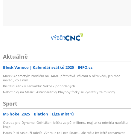
VÝBĚR
Aktuálně
Blesk Vánoce
Kalendář svátků 2025
INFO.cz
Marek Adamczyk: Problém na DAMU přetrvává. Všichni o něm vědí, jen moc
nevědí, co s ním
Brutální útok v Tanvaldu: Několik pobodaných
Nahotinky na Měsíci: Astronautovy Playboy fotky se vydražily za miliony
Sport
MS hokej 2025
Biatlon
Liga mistrů
Ostuda pro Dynamo. Odhlášení béčka za půl milionu, majitelka odmítla nabídku
kraje
Haraslín si zaslouží odejít. Výhra je to i pro Spartu, ale měla by ještě zareagovat