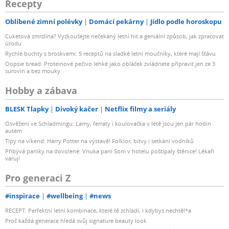
Recepty
Oblíbené zimní polévky
Domácí pekárny
Jídlo podle horoskopu
Cuketová zmrzlina? Vyzkoušejte nečekaný letní hit a geniální způsob, jak zpracovat
úrodu
Rychlé buchty s broskvemi: 5 receptů na sladké letní moučníky, které mají šťávu
Oopsie bread: Proteinové pečivo lehké jako obláček zvládnete připravit jen ze 3
surovin a bez mouky
Hobby a zábava
BLESK Tlapky
Divoký kačer
Netflix filmy a seriály
Osvěžení ve Schladmingu: Lamy, ferraty i koulovačka v létě jsou jen pár hodin
autem
Tipy na víkend: Harry Potter na výstavě! Folklor, bitvy i setkání vodníků
Přibývá paniky na dovolené: Vnuka paní Soni v hotelu poštípaly štěnice! Lékaři
varují
Pro generaci Z
#inspirace
#wellbeing
#news
RECEPT: Perfektní letní kombinace, které tě zchladí, i kdybys nechtěl*a
Proč každá generace hledá svůj signature beauty look