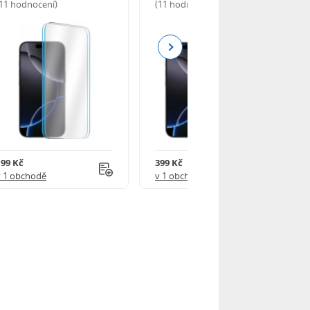
(11 hodnocení)
(11 hodnocení)
Next
199 Kč
399 Kč
v 1 obchodě
v 1 obchodě