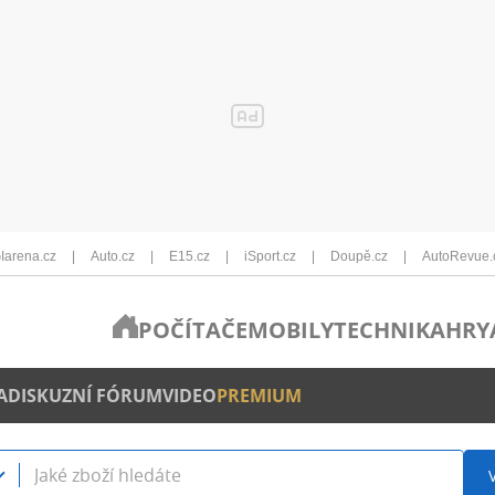
Iarena.cz
Auto.cz
E15.cz
iSport.cz
Doupě.cz
AutoRevue.
POČÍTAČE
MOBILY
TECHNIKA
HRY
A
DISKUZNÍ FÓRUM
VIDEO
PREMIUM