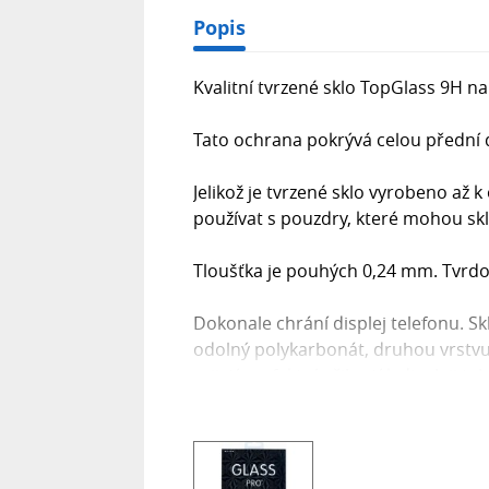
Popis
Kvalitní tvrzené sklo TopGlass 9H n
Tato ochrana pokrývá celou přední 
Jelikož je tvrzené sklo vyrobeno až
používat s pouzdry, které mohou sk
Tloušťka je pouhých 0,24 mm. Tvrdos
Dokonale chrání displej telefonu. Skl
odolný polykarbonát, druhou vrstvu 
zajistí perfektní přilnutí k displeji 
používání a před drobnými nárazy. J
displeje. Ovládání telefonu je přesné
běžné tenké ochranné folie.