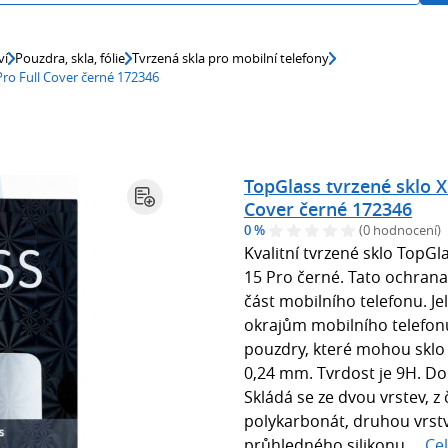
ví
Pouzdra, skla, fólie
Tvrzená skla pro mobilní telefony
ro Full Cover černé 172346
TopGlass tvrzené sklo 
Cover černé 172346
0 %
(0 hodnocení)
Kvalitní tvrzené sklo TopG
15 Pro černé. Tato ochran
část mobilního telefonu. Je
okrajům mobilního telefon
pouzdry, které mohou sklo
0,24 mm. Tvrdost je 9H. Dok
Skládá se ze dvou vrstev, z
polykarbonát, druhou vrstv
průhledného silikonu,...
Ce