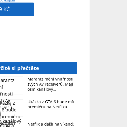
9 KČ
čitě si přečtěte
Marantz mění vnitřnosti
svých AV receiverů. Mají
osmikanálový...
Ukázka z GTA 6 bude mít
premiéru na Netflixu
Netflix a další na víkend: