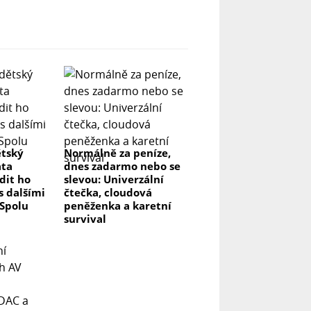
ětský
Normálně za peníze,
ata
dnes zadarmo nebo se
ídit ho
slevou: Univerzální
s dalšími
čtečka, cloudová
 Spolu
peněženka a karetní
survival