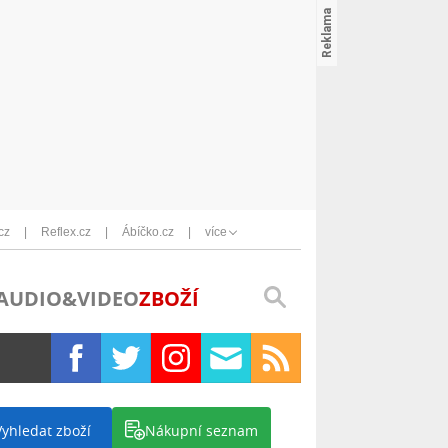
cz
Reflex.cz
Ábíčko.cz
více
AUDIO&VIDEO
ZBOŽÍ
Vyhledat zboží
Nákupní seznam