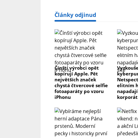
Články odjinud
Čínští výrobci opět
Vyzkouše
kopírují Apple. Pět
kyberpun
největších značek
Netspect
chystá čtvercové selfie
elitním 
fotoaparáty po vzoru
napadaj
iPhonu
korporát