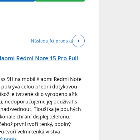
Následující produkt
Xiaomi Redmi Note 15 Pro Full
lass 9H na mobil Xiaomi Redmi Note
a pokrývá celou přední dotykovou
likož je tvrzené sklo vyrobeno až k
u, nedoporučujeme jej používat s
 nadzvednout. Tloušťka je pouhých
onale chrání displej telefonu.
 čehož první tvoří tenký, odolný
u tvoří velmi tenká vrstva
lý popis