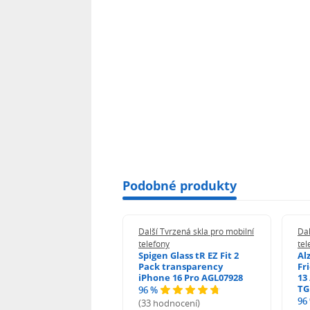
Podobné produkty
 Tvrzená skla pro mobilní
Další Tvrzená skla pro mobilní
Dal
ony
telefony
tel
guard 2.5D Glass
Spigen Glass tR EZ Fit 2
Al
Fit DustFree pro
Pack transparency
Fr
ne 17 Pro Max AGD-
iPhone 16 Pro AGL07928
13 
479BDAP3
TG
96 %
96
(33 hodnocení)