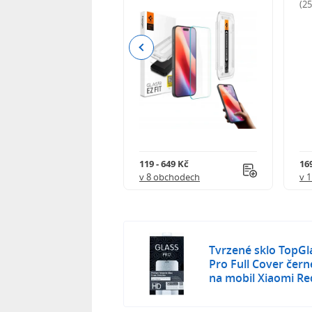
odnocení)
(2
Previous
Kč
119 - 649 Kč
16
 obchodech
v 8 obchodech
v 
Tvrzené sklo TopGl
Pro Full Cover čer
na mobil Xiaomi Re