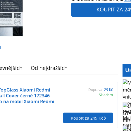
KOUPIT ZA 24
1
evnějších
Od nejdražších
Ur
TopGlass Xiaomi Redmi
Doprava:
29 Kč
ull Cover černé 172346
Skladem
o na mobil Xiaomi Redmi
Koupit za 249 Kč