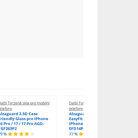
alší Tvrzená skla pro mobilní
Další Tvrzená skla pro mobilní
elefony
telefony
Alzaguard 2.5D Case
Alzaguard 2.5D Glass
Friendly Glass pro iPhone
EasyFit DustFree pro
6 Pro / 17 / 17 Pro AGD-
iPhone 16 Pro / 17 AGD-
TGF263P2
EFD14P3
79 %
77 %