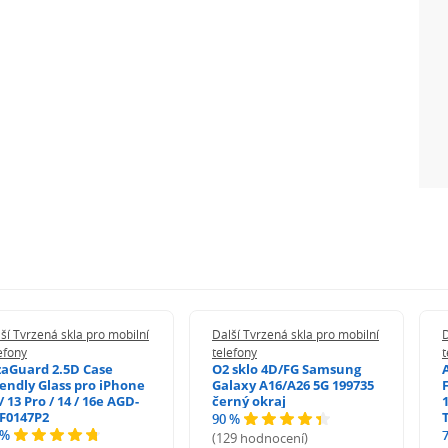
ší Tvrzená skla pro mobilní
Další Tvrzená skla pro mobilní
D
efony
telefony
t
zaGuard 2.5D Case
O2 sklo 4D/FG Samsung
iendly Glass pro iPhone
Galaxy A16/A26 5G 199735
/ 13 Pro / 14 / 16e AGD-
černý okraj
1
F0147P2
90 %
 %
(129 hodnocení)