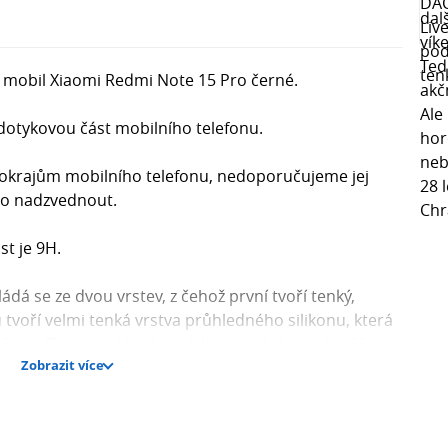
a mobil Xiaomi Redmi Note 15 Pro černé.
dotykovou část mobilního telefonu.
 k okrajům mobilního telefonu, nedoporučujeme jej
lo nadzvednout.
t je 9H.
ádá se ze dvou vrstev, z čehož první tvoří tenký,
tvoří velmi tenká vrstva průhledného silikonu, která
telefonu. Tvrzené sklo chrání displej telefonu při běžném
Zobrazit více
e velmi tenká, vůbec nesnižuje dotykové vlastnosti
 a velice příjemné. Potěší i snadnější aplikace než u