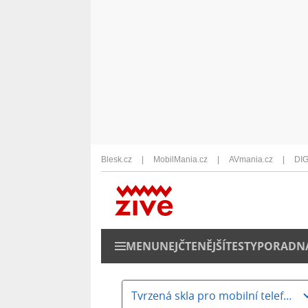
Blesk.cz
MobilMania.cz
AVmania.cz
DIG
MENU
NEJČTENĚJŠÍ
TESTY
PORADN
Tvrzená skla pro mobilní telefony