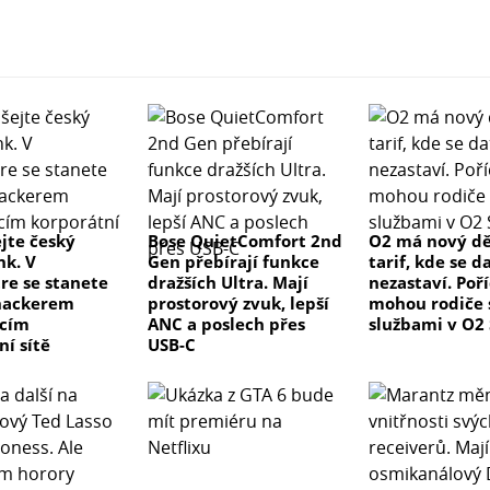
jte český
Bose QuietComfort 2nd
O2 má nový d
k. V
Gen přebírají funkce
tarif, kde se d
re se stanete
dražších Ultra. Mají
nezastaví. Poř
hackerem
prostorový zvuk, lepší
mohou rodiče 
ícím
ANC a poslech přes
službami v O2
ní sítě
USB-C