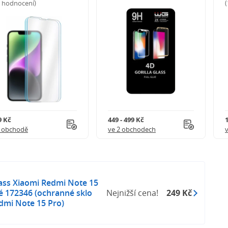
5 hodnocení)
9 Kč
449 - 499 Kč
1 obchodě
ve 2 obchodech
ass Xiaomi Redmi Note 15
né 172346 (ochranné sklo
Nejnižší cena!
249 Kč
dmi Note 15 Pro)