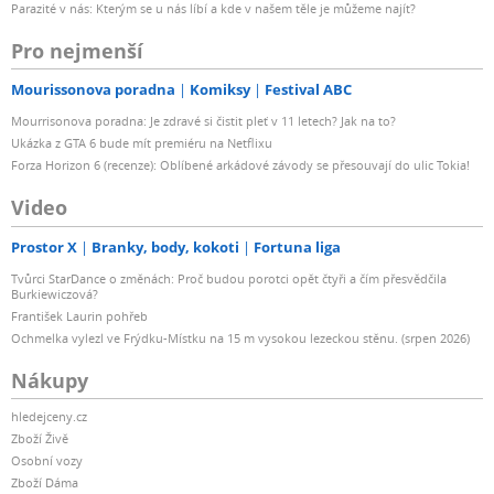
Parazité v nás: Kterým se u nás líbí a kde v našem těle je můžeme najít?
Pro nejmenší
Mourissonova poradna
Komiksy
Festival ABC
Mourrisonova poradna: Je zdravé si čistit pleť v 11 letech? Jak na to?
Ukázka z GTA 6 bude mít premiéru na Netflixu
Forza Horizon 6 (recenze): Oblíbené arkádové závody se přesouvají do ulic Tokia!
Video
Prostor X
Branky, body, kokoti
Fortuna liga
Tvůrci StarDance o změnách: Proč budou porotci opět čtyři a čím přesvědčila
Burkiewiczová?
František Laurin pohřeb
Ochmelka vylezl ve Frýdku-Místku na 15 m vysokou lezeckou stěnu. (srpen 2026)
Nákupy
hledejceny.cz
Zboží Živě
Osobní vozy
Zboží Dáma