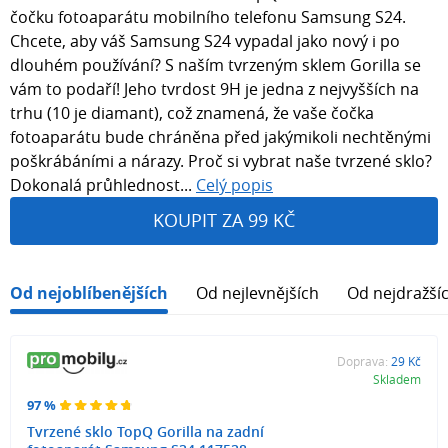
čočku fotoaparátu mobilního telefonu Samsung S24.
Chcete, aby váš Samsung S24 vypadal jako nový i po
dlouhém používání? S naším tvrzeným sklem Gorilla se
vám to podaří! Jeho tvrdost 9H je jedna z nejvyšších na
trhu (10 je diamant), což znamená, že vaše čočka
fotoaparátu bude chráněna před jakýmikoli nechtěnými
poškrábáními a nárazy. Proč si vybrat naše tvrzené sklo?
Dokonalá průhlednost...
Celý popis
KOUPIT ZA 99 KČ
Od nejoblíbenějších
Od nejlevnějších
Od nejdražší
Doprava:
29 Kč
Skladem
97 %
Tvrzené sklo TopQ Gorilla na zadní