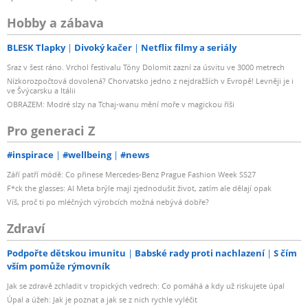
Hobby a zábava
BLESK Tlapky
Divoký kačer
Netflix filmy a seriály
Sraz v šest ráno. Vrchol festivalu Tóny Dolomit zazní za úsvitu ve 3000 metrech
Nízkorozpočtová dovolená? Chorvatsko jedno z nejdražších v Evropě! Levněji je i
ve Švýcarsku a Itálii
OBRAZEM: Modré slzy na Tchaj-wanu mění moře v magickou říši
Pro generaci Z
#inspirace
#wellbeing
#news
Září patří módě: Co přinese Mercedes-Benz Prague Fashion Week SS27
F*ck the glasses: AI Meta brýle mají zjednodušit život, zatím ale dělají opak
Víš, proč ti po mléčných výrobcích možná nebývá dobře?
Zdraví
Podpořte dětskou imunitu
Babské rady proti nachlazení
S čím
vším pomůže rýmovník
Jak se zdravě zchladit v tropických vedrech: Co pomáhá a kdy už riskujete úpal
Úpal a úžeh: Jak je poznat a jak se z nich rychle vyléčit