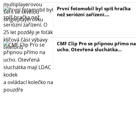
- hadřík z mikrovlákna
První fotomobil byl spíš hračka
než seriózní zařízení....
Navíc, pokud hledáte kryty na Samsung S24, můžete je
naleznete ZDE!
Ochranné sklo je určeno na mobil Samsung Galaxy S24 /
CMF Clip Pro se připnou přímo na
Samsung S24.
ucho. Otevřená sluchátka...