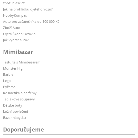
zbozi.blesk.cz
Jak na prohlídku ojetého vozu?
HobbyKompas
Auto pro začátečníka do 100 000 Kč
Zboží Auto
Ojetá Škoda Octavia
Jak vybrat auto?
Mimibazar
Testujte s Mimibazarem
Monster High
Barbie
Lego
Pyžama
Kosmetika a parfémy
Teplákové soupravy
Dětské boty
Ložní povlečení
Bazar nábytku
Doporučujeme