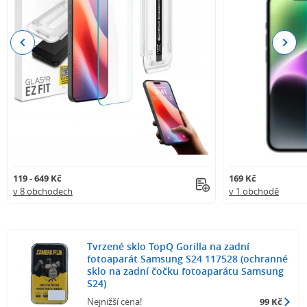
Previous
Next
119 - 649 Kč
169 Kč
v 8 obchodech
v 1 obchodě
Tvrzené sklo TopQ Gorilla na zadní
fotoaparát Samsung S24 117528 (ochranné
sklo na zadní čočku fotoaparátu Samsung
S24)
Nejnižší cena!
99 Kč