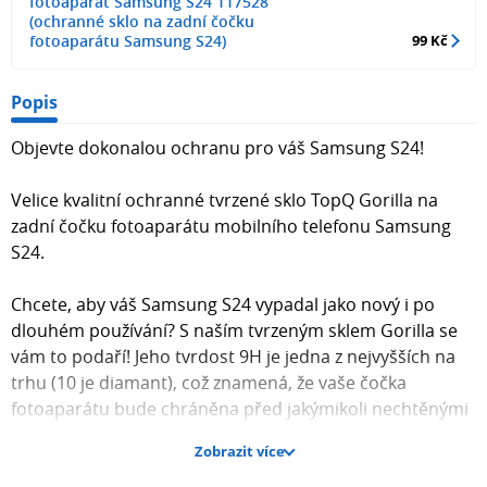
fotoaparát Samsung S24 117528
(ochranné sklo na zadní čočku
fotoaparátu Samsung S24)
99 Kč
Popis
Objevte dokonalou ochranu pro váš Samsung S24!
Velice kvalitní ochranné tvrzené sklo TopQ Gorilla na
zadní čočku fotoaparátu mobilního telefonu Samsung
S24.
Chcete, aby váš Samsung S24 vypadal jako nový i po
dlouhém používání? S naším tvrzeným sklem Gorilla se
vám to podaří! Jeho tvrdost 9H je jedna z nejvyšších na
trhu (10 je diamant), což znamená, že vaše čočka
fotoaparátu bude chráněna před jakýmikoli nechtěnými
poškrábáními a nárazy.
Zobrazit více
Proč si vybrat naše tvrzené sklo?