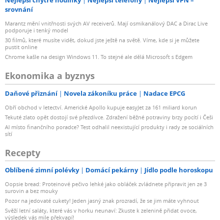
Nejlepší chytré hodinky
Nejlepší telefony
Nejlepší VPN –
srovnání
Marantz mění vnitřnosti svých AV receiverů. Mají osmikanálový DAC a Dirac Live
podporuje i tenký model
30 filmů, které musíte vidět, dokud jste ještě na světě. Víme, kde si je můžete
pustit online
Chrome kašle na design Windows 11. To stejné ale dělá Microsoft s Edgem
Ekonomika a byznys
Daňové přiznání
Novela zákoníku práce
Nadace EPCG
Obří obchod v letectví. Americké Apollo kupuje easyJet za 161 miliard korun
Tekuté zlato opět dostojí své přezdívce. Zdražení běžné potraviny brzy pocítí i Češi
AI místo finančního poradce? Test odhalil neexistující produkty i rady ze sociálních
sítí
Recepty
Oblíbené zimní polévky
Domácí pekárny
Jídlo podle horoskopu
Oopsie bread: Proteinové pečivo lehké jako obláček zvládnete připravit jen ze 3
surovin a bez mouky
Pozor na jedovaté cukety! Jeden jasný znak prozradí, že se jim máte vyhnout
Svěží letní saláty, které vás v horku neunaví: Zkuste k zelenině přidat ovoce,
výsledek vás mile překvapí!