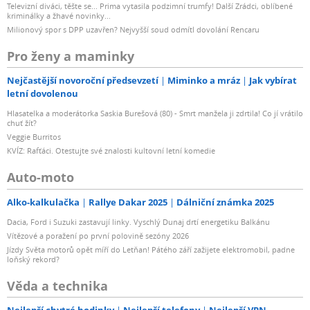
Televizní diváci, těšte se... Prima vytasila podzimní trumfy! Další Zrádci, oblíbené
kriminálky a žhavé novinky...
Milionový spor s DPP uzavřen? Nejvyšší soud odmítl dovolání Rencaru
Pro ženy a maminky
Nejčastější novoroční předsevzetí
Miminko a mráz
Jak vybírat
letní dovolenou
Hlasatelka a moderátorka Saskia Burešová (80) - Smrt manžela ji zdrtila! Co jí vrátilo
chuť žít?
Veggie Burritos
KVÍZ: Rafťáci. Otestujte své znalosti kultovní letní komedie
Auto-moto
Alko-kalkulačka
Rallye Dakar 2025
Dálniční známka 2025
Dacia, Ford i Suzuki zastavují linky. Vyschlý Dunaj drtí energetiku Balkánu
Vítězové a poražení po první polovině sezóny 2026
Jízdy Světa motorů opět míří do Letňan! Pátého září zažijete elektromobil, padne
loňský rekord?
Věda a technika