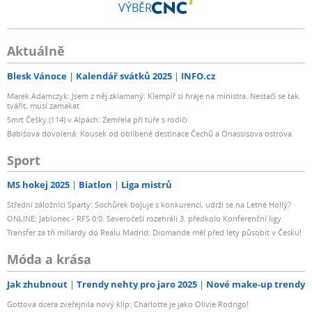
VÝBĚR
Aktuálně
Blesk Vánoce
Kalendář svátků 2025
INFO.cz
Marek Adamczyk: Jsem z něj zklamaný. Klempíř si hraje na ministra. Nestačí se tak
tvářit, musí zamakat
Smrt Češky (†14) v Alpách: Zemřela při túře s rodiči
Babišova dovolená: Kousek od oblíbené destinace Čechů a Onassisova ostrova
Sport
MS hokej 2025
Biatlon
Liga mistrů
Střední záložníci Sparty: Sochůrek bojuje s konkurencí, udrží se na Letné Hollý?
ONLINE: Jablonec - RFS 0:0. Severočeši rozehráli 3. předkolo Konferenční ligy
Transfer za tři miliardy do Realu Madrid: Diomande měl před lety působit v Česku!
Móda a krása
Jak zhubnout
Trendy nehty pro jaro 2025
Nové make-up trendy
Gottova dcera zveřejnila nový klip: Charlotte je jako Olivie Rodrigo!