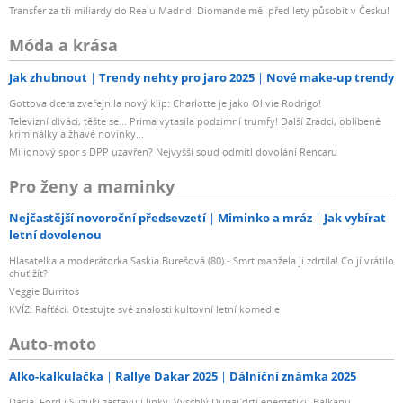
Transfer za tři miliardy do Realu Madrid: Diomande měl před lety působit v Česku!
Móda a krása
Jak zhubnout
Trendy nehty pro jaro 2025
Nové make-up trendy
Gottova dcera zveřejnila nový klip: Charlotte je jako Olivie Rodrigo!
Televizní diváci, těšte se... Prima vytasila podzimní trumfy! Další Zrádci, oblíbené
kriminálky a žhavé novinky...
Milionový spor s DPP uzavřen? Nejvyšší soud odmítl dovolání Rencaru
Pro ženy a maminky
Nejčastější novoroční předsevzetí
Miminko a mráz
Jak vybírat
letní dovolenou
Hlasatelka a moderátorka Saskia Burešová (80) - Smrt manžela ji zdrtila! Co jí vrátilo
chuť žít?
Veggie Burritos
KVÍZ: Rafťáci. Otestujte své znalosti kultovní letní komedie
Auto-moto
Alko-kalkulačka
Rallye Dakar 2025
Dálniční známka 2025
Dacia, Ford i Suzuki zastavují linky. Vyschlý Dunaj drtí energetiku Balkánu