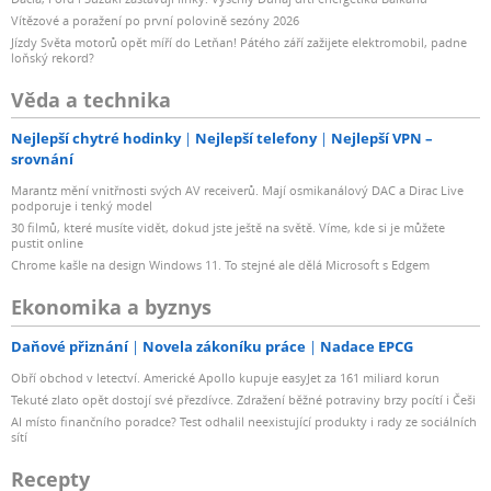
Vítězové a poražení po první polovině sezóny 2026
Jízdy Světa motorů opět míří do Letňan! Pátého září zažijete elektromobil, padne
loňský rekord?
Věda a technika
Nejlepší chytré hodinky
Nejlepší telefony
Nejlepší VPN –
srovnání
Marantz mění vnitřnosti svých AV receiverů. Mají osmikanálový DAC a Dirac Live
podporuje i tenký model
30 filmů, které musíte vidět, dokud jste ještě na světě. Víme, kde si je můžete
pustit online
Chrome kašle na design Windows 11. To stejné ale dělá Microsoft s Edgem
Ekonomika a byznys
Daňové přiznání
Novela zákoníku práce
Nadace EPCG
Obří obchod v letectví. Americké Apollo kupuje easyJet za 161 miliard korun
Tekuté zlato opět dostojí své přezdívce. Zdražení běžné potraviny brzy pocítí i Češi
AI místo finančního poradce? Test odhalil neexistující produkty i rady ze sociálních
sítí
Recepty