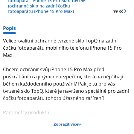
fotoaparát iPhone 15 Pro Max 105196
(ochranné sklo na zadní čočku
fotoaparátu iPhone 15 Pro Max)
99 Kč
Popis
Velice kvalitní ochranné tvrzené sklo TopQ na zadní
čočku fotoaparátu mobilního telefonu iPhone 15 Pro
Max
Chcete ochránit svůj iPhone 15 Pro Max před
poškrábáním a jinými nebezpečími, která na něj číhají
během každodenního používání? Pak je tu pro vás
tvrzené sklo TopQ, které je navrženo speciálně pro zadní
čočku fotoaparátu tohoto úžasného zařízení!
Parametry produktu:
Zobrazit více
Tvrdost: 9H (jedna z nejvyšších tvrdostí, 10 je diamant)
Průhlednost: dokonale průhledné sklo pro pohodlné