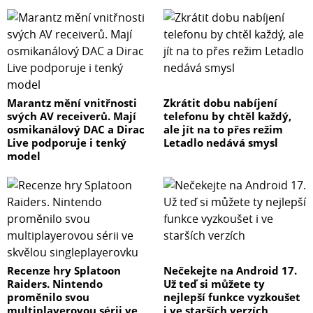
Marantz mění vnitřnosti
Zkrátit dobu nabíjení
svých AV receiverů. Mají
telefonu by chtěl každý,
osmikanálový DAC a Dirac
ale jít na to přes režim
Live podporuje i tenký
Letadlo nedává smysl
model
Recenze hry Splatoon
Nečekejte na Android 17.
Raiders. Nintendo
Už teď si můžete ty
proměnilo svou
nejlepší funkce vyzkoušet
multiplayerovou sérii ve
i ve starších verzích