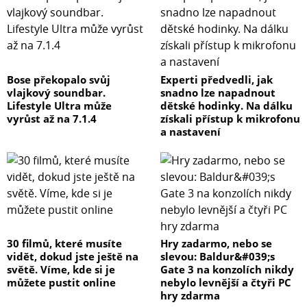
Bose překopalo svůj
Experti předvedli, jak
vlajkový soundbar.
snadno lze napadnout
Lifestyle Ultra může
dětské hodinky. Na dálku
vyrůst až na 7.1.4
získali přístup k mikrofonu
a nastavení
30 filmů, které musíte
Hry zadarmo, nebo se
vidět, dokud jste ještě na
slevou: Baldur&#039;s
světě. Víme, kde si je
Gate 3 na konzolích nikdy
můžete pustit online
nebylo levnější a čtyři PC
hry zdarma