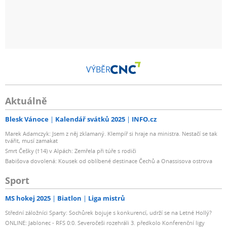
VÝBĚR
Aktuálně
Blesk Vánoce
Kalendář svátků 2025
INFO.cz
Marek Adamczyk: Jsem z něj zklamaný. Klempíř si hraje na ministra. Nestačí se tak
tvářit, musí zamakat
Smrt Češky (†14) v Alpách: Zemřela při túře s rodiči
Babišova dovolená: Kousek od oblíbené destinace Čechů a Onassisova ostrova
Sport
MS hokej 2025
Biatlon
Liga mistrů
Střední záložníci Sparty: Sochůrek bojuje s konkurencí, udrží se na Letné Hollý?
ONLINE: Jablonec - RFS 0:0. Severočeši rozehráli 3. předkolo Konferenční ligy