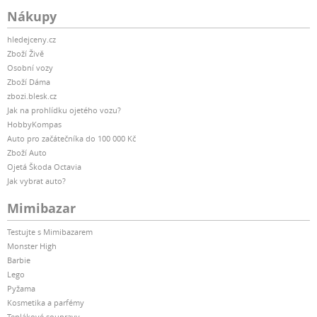
Nákupy
hledejceny.cz
Zboží Živě
Osobní vozy
Zboží Dáma
zbozi.blesk.cz
Jak na prohlídku ojetého vozu?
HobbyKompas
Auto pro začátečníka do 100 000 Kč
Zboží Auto
Ojetá Škoda Octavia
Jak vybrat auto?
Mimibazar
Testujte s Mimibazarem
Monster High
Barbie
Lego
Pyžama
Kosmetika a parfémy
Teplákové soupravy