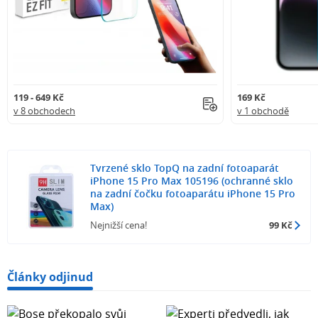
119 - 649 Kč
169 Kč
v 8 obchodech
v 1 obchodě
Tvrzené sklo TopQ na zadní fotoaparát
iPhone 15 Pro Max 105196 (ochranné sklo
na zadní čočku fotoaparátu iPhone 15 Pro
Max)
Nejnižší cena!
99 Kč
Články odjinud