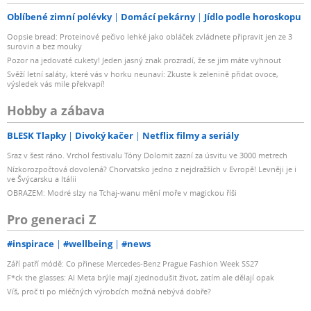
Oblíbené zimní polévky
Domácí pekárny
Jídlo podle horoskopu
Oopsie bread: Proteinové pečivo lehké jako obláček zvládnete připravit jen ze 3
surovin a bez mouky
Pozor na jedovaté cukety! Jeden jasný znak prozradí, že se jim máte vyhnout
Svěží letní saláty, které vás v horku neunaví: Zkuste k zelenině přidat ovoce,
výsledek vás mile překvapí!
Hobby a zábava
BLESK Tlapky
Divoký kačer
Netflix filmy a seriály
Sraz v šest ráno. Vrchol festivalu Tóny Dolomit zazní za úsvitu ve 3000 metrech
Nízkorozpočtová dovolená? Chorvatsko jedno z nejdražších v Evropě! Levněji je i
ve Švýcarsku a Itálii
OBRAZEM: Modré slzy na Tchaj-wanu mění moře v magickou říši
Pro generaci Z
#inspirace
#wellbeing
#news
Září patří módě: Co přinese Mercedes-Benz Prague Fashion Week SS27
F*ck the glasses: AI Meta brýle mají zjednodušit život, zatím ale dělají opak
Víš, proč ti po mléčných výrobcích možná nebývá dobře?