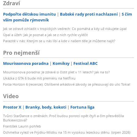
Zdraví
Podpořte dětskou imunitu
Babské rady proti nachlazení
S čím
vším pomůže rýmovník
Jak se zdravě zchladit v tropických vedrech: Co pomáhá a kdy už riskujete úpal
Úpal a úžeh: Jak je poznat a jak se z nich rychle vyléčit
Parazité v nás: Kterým se u nás líbí a kde v našem těle je můžeme najít?
Pro nejmenší
Mourissonova poradna
Komiksy
Festival ABC
Mourrisonova poradna: Je zdravé si čistit pleť v 11 letech? Jak na to?
Ukázka z GTA 6 bude mít premiéru na Netflixu
Forza Horizon 6 (recenze): Oblíbené arkádové závody se přesouvají do ulic Tokia!
Video
Prostor X
Branky, body, kokoti
Fortuna liga
Tvůrci StarDance o změnách: Proč budou porotci opět čtyři a čím přesvědčila
Burkiewiczová?
František Laurin pohřeb
Ochmelka vylezl ve Frýdku-Místku na 15 m vysokou lezeckou stěnu. (srpen 2026)