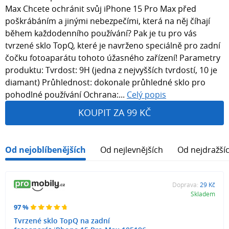
Max Chcete ochránit svůj iPhone 15 Pro Max před
poškrábáním a jinými nebezpečími, která na něj číhají
během každodenního používání? Pak je tu pro vás
tvrzené sklo TopQ, které je navrženo speciálně pro zadní
čočku fotoaparátu tohoto úžasného zařízení! Parametry
produktu: Tvrdost: 9H (jedna z nejvyšších tvrdostí, 10 je
diamant) Průhlednost: dokonale průhledné sklo pro
pohodlné používání Ochrana:...
Celý popis
KOUPIT ZA 99 KČ
Od nejoblíbenějších
Od nejlevnějších
Od nejdražší
Doprava:
29 Kč
Skladem
97 %
Tvrzené sklo TopQ na zadní