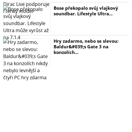
tvrzené sklo
Bose překopalo svůj vlajkový
čistící hadřík s alkoholem
soundbar. Lifestyle Ultra...
hadřík z mikrovlákna
Nezapomeňte, že pro váš iPhone 15 Pro Max můžete
také najít skvělé kryty a obaly, které najdete ZDE.
Hry zadarmo, nebo se slevou:
Baldur&#039;s Gate 3 na
Ochranné sklo TopQ je určeno pro iPhone 15 Pro Max /
konzolích...
Apple iPhone 15 Pro Max. Nečekejte a zajistěte si
ochranu pro svůj telefon ještě dnes!