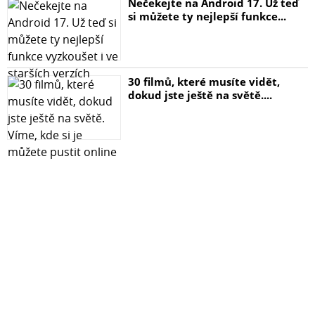
Nečekejte na Android 17. Už teď
Balení obsahuje:
si můžete ty nejlepší funkce...
tvrzené sklo
čistící hadřík s alkoholem
30 filmů, které musíte vidět,
dokud jste ještě na světě....
hadřík z mikrovlákna
Další příslušenství pro Xiaomi 13
Nezapomeňte se podívat na naše kryty na Xiaomi 13,
které naleznete ZDE.
Proč si vybrat tvrzené sklo TopQ?
S naším tvrzeným sklem se můžete těšit na bezstarostné
používání vašeho zařízení a zachování jeho krásy po
dlouhou dobu.
Ochranné sklo je určeno pro model Xiaomi 13.