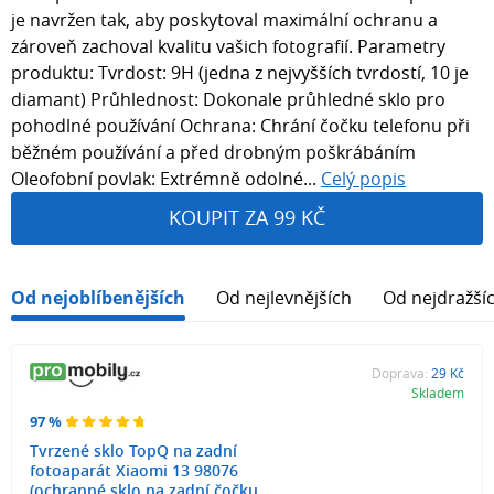
je navržen tak, aby poskytoval maximální ochranu a
zároveň zachoval kvalitu vašich fotografií. Parametry
produktu: Tvrdost: 9H (jedna z nejvyšších tvrdostí, 10 je
diamant) Průhlednost: Dokonale průhledné sklo pro
pohodlné používání Ochrana: Chrání čočku telefonu při
běžném používání a před drobným poškrábáním
Oleofobní povlak: Extrémně odolné...
Celý popis
KOUPIT ZA 99 KČ
Od nejoblíbenějších
Od nejlevnějších
Od nejdražší
Doprava:
29 Kč
Skladem
97 %
Tvrzené sklo TopQ na zadní
fotoaparát Xiaomi 13 98076
(ochranné sklo na zadní čočku