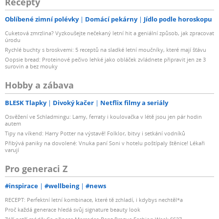
Recepty
Oblíbené zimní polévky
Domácí pekárny
Jídlo podle horoskopu
Cuketová zmrzlina? Vyzkoušejte nečekaný letní hit a geniální způsob, jak zpracovat
úrodu
Rychlé buchty s broskvemi: 5 receptů na sladké letní moučníky, které mají šťávu
Oopsie bread: Proteinové pečivo lehké jako obláček zvládnete připravit jen ze 3
surovin a bez mouky
Hobby a zábava
BLESK Tlapky
Divoký kačer
Netflix filmy a seriály
Osvěžení ve Schladmingu: Lamy, ferraty i koulovačka v létě jsou jen pár hodin
autem
Tipy na víkend: Harry Potter na výstavě! Folklor, bitvy i setkání vodníků
Přibývá paniky na dovolené: Vnuka paní Soni v hotelu poštípaly štěnice! Lékaři
varují
Pro generaci Z
#inspirace
#wellbeing
#news
RECEPT: Perfektní letní kombinace, které tě zchladí, i kdybys nechtěl*a
Proč každá generace hledá svůj signature beauty look