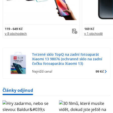
119 - 649 Kč
169 Kč
v 8 obchodech
v 1 obchodě
Tvrzené sklo TopQ na zadní fotoaparát
Xiaomi 13 98076 (ochranné sklo na zadní
čočku fotoaparátu Xiaomi 13)
Nejnižší cena!
99 Kč
Články odjinud