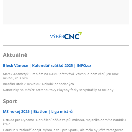
VÝBĚR
Aktuálně
Blesk Vánoce
Kalendář svátků 2025
INFO.cz
Marek Adamczyk: Problém na DAMU přetrvává. Všichni o něm vědí, jen moc
nevědí, co s ním
Brutální útok v Tanvaldu: Několik pobodaných
Nahotinky na Měsíci: Astronautovy Playboy fotky se vydražily za miliony
Sport
MS hokej 2025
Biatlon
Liga mistrů
Ostuda pro Dynamo. Odhlášení béčka za půl milionu, majitelka odmítla nabídku
kraje
Haraslín si zaslouží odejít. Výhra je to i pro Spartu, ale měla by ještě zareagovat