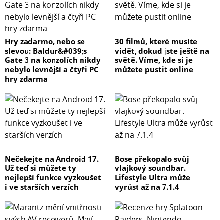
Hry zadarmo, nebo se
30 filmů, které musíte
slevou: Baldur&#039;s
vidět, dokud jste ještě na
Gate 3 na konzolích nikdy
světě. Víme, kde si je
nebylo levnější a čtyři PC
můžete pustit online
hry zdarma
Nečekejte na Android 17.
Bose překopalo svůj
Už teď si můžete ty
vlajkový soundbar.
nejlepší funkce vyzkoušet
Lifestyle Ultra může
i ve starších verzích
vyrůst až na 7.1.4