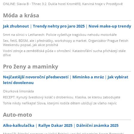
ONLINE: Slavia B - Třinec 3:2. Dukla hostí Kroměříž, Karviná hraje v Prostějově
Móda a krása
Jak zhubnout
Trendy nehty pro jaro 2025
Nové make-up trendy
Smrt na silnici v Letňanech: Policie vyšetřuje tragickou nehodu motorkáře
Sex, fetiš, BDSM, ale i přednášky, workshopy a market. Organizátor Prague Fetish
Weekendu popsal, jak akce probíhá
Vodní zdroje a zemědělská půda v ohrožení: Katastrofální sucha přicházejí stále
dříve
Pro ženy a maminky
Nejčastější novoroční předsevzetí
Miminko a mráz
Jak vybírat
letní dovolenou
Okurková limonáda
RECEPT: Kynutý švestkový koláč s drobenkou. Klasika, se kterou zabodujete
Tohle nikdy neříkejte! Slova, kterými rodiče dětem ubližují ze všeho nejvíc
Auto-moto
Alko-kalkulačka
Rallye Dakar 2025
Dálniční známka 2025
MotoGP: Páteční program ve Velké Británii uzavřel rekordním časem Bezzecchi