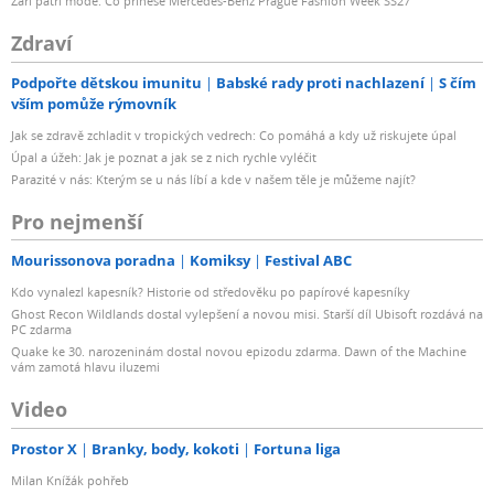
Září patří módě: Co přinese Mercedes-Benz Prague Fashion Week SS27
Zdraví
Podpořte dětskou imunitu
Babské rady proti nachlazení
S čím
vším pomůže rýmovník
Jak se zdravě zchladit v tropických vedrech: Co pomáhá a kdy už riskujete úpal
Úpal a úžeh: Jak je poznat a jak se z nich rychle vyléčit
Parazité v nás: Kterým se u nás líbí a kde v našem těle je můžeme najít?
Pro nejmenší
Mourissonova poradna
Komiksy
Festival ABC
Kdo vynalezl kapesník? Historie od středověku po papírové kapesníky
Ghost Recon Wildlands dostal vylepšení a novou misi. Starší díl Ubisoft rozdává na
PC zdarma
Quake ke 30. narozeninám dostal novou epizodu zdarma. Dawn of the Machine
vám zamotá hlavu iluzemi
Video
Prostor X
Branky, body, kokoti
Fortuna liga
Milan Knížák pohřeb