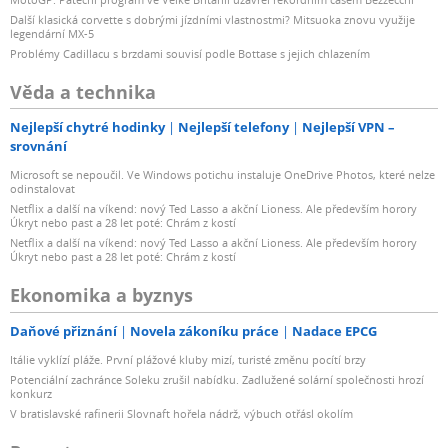
Další klasická corvette s dobrými jízdními vlastnostmi? Mitsuoka znovu využije
legendární MX-5
Problémy Cadillacu s brzdami souvisí podle Bottase s jejich chlazením
Věda a technika
Nejlepší chytré hodinky
Nejlepší telefony
Nejlepší VPN –
srovnání
Microsoft se nepoučil. Ve Windows potichu instaluje OneDrive Photos, které nelze
odinstalovat
Netflix a další na víkend: nový Ted Lasso a akční Lioness. Ale především horory
Úkryt nebo past a 28 let poté: Chrám z kostí
Netflix a další na víkend: nový Ted Lasso a akční Lioness. Ale především horory
Úkryt nebo past a 28 let poté: Chrám z kostí
Ekonomika a byznys
Daňové přiznání
Novela zákoníku práce
Nadace EPCG
Itálie vyklízí pláže. První plážové kluby mizí, turisté změnu pocítí brzy
Potenciální zachránce Soleku zrušil nabídku. Zadlužené solární společnosti hrozí
konkurz
V bratislavské rafinerii Slovnaft hořela nádrž, výbuch otřásl okolím