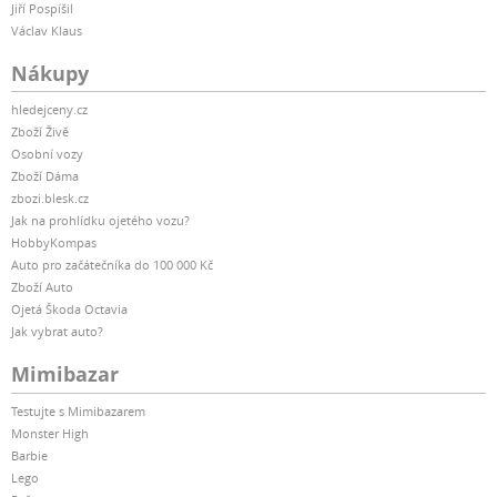
Jiří Pospíšil
Václav Klaus
Nákupy
hledejceny.cz
Zboží Živě
Osobní vozy
Zboží Dáma
zbozi.blesk.cz
Jak na prohlídku ojetého vozu?
HobbyKompas
Auto pro začátečníka do 100 000 Kč
Zboží Auto
Ojetá Škoda Octavia
Jak vybrat auto?
Mimibazar
Testujte s Mimibazarem
Monster High
Barbie
Lego