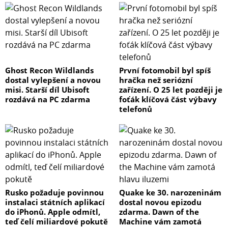
Ghost Recon Wildlands
První fotomobil byl spíš
dostal vylepšení a novou
hračka než seriózní
misi. Starší díl Ubisoft
zařízení. O 25 let později je
rozdává na PC zdarma
foťák klíčová část výbavy
telefonů
Rusko požaduje povinnou
Quake ke 30. narozeninám
instalaci státních aplikací
dostal novou epizodu
do iPhonů. Apple odmítl,
zdarma. Dawn of the
teď čelí miliardové pokutě
Machine vám zamotá