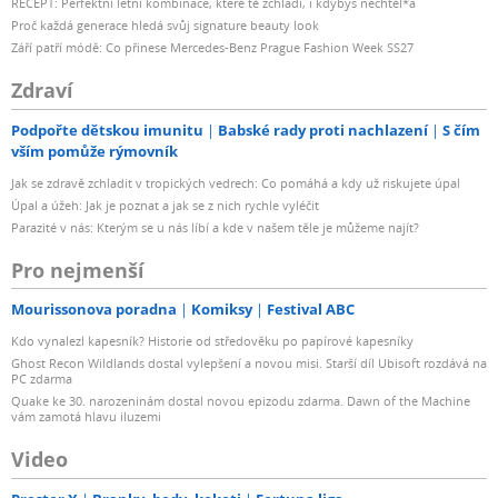
RECEPT: Perfektní letní kombinace, které tě zchladí, i kdybys nechtěl*a
Proč každá generace hledá svůj signature beauty look
Září patří módě: Co přinese Mercedes-Benz Prague Fashion Week SS27
Zdraví
Podpořte dětskou imunitu
Babské rady proti nachlazení
S čím
vším pomůže rýmovník
Jak se zdravě zchladit v tropických vedrech: Co pomáhá a kdy už riskujete úpal
Úpal a úžeh: Jak je poznat a jak se z nich rychle vyléčit
Parazité v nás: Kterým se u nás líbí a kde v našem těle je můžeme najít?
Pro nejmenší
Mourissonova poradna
Komiksy
Festival ABC
Kdo vynalezl kapesník? Historie od středověku po papírové kapesníky
Ghost Recon Wildlands dostal vylepšení a novou misi. Starší díl Ubisoft rozdává na
PC zdarma
Quake ke 30. narozeninám dostal novou epizodu zdarma. Dawn of the Machine
vám zamotá hlavu iluzemi
Video