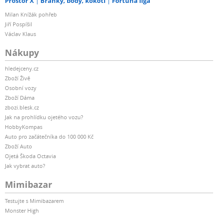
Prostor X
Branky, body, kokoti
Fortuna liga
Milan Knížák pohřeb
Jiří Pospíšil
Václav Klaus
Nákupy
hledejceny.cz
Zboží Živě
Osobní vozy
Zboží Dáma
zbozi.blesk.cz
Jak na prohlídku ojetého vozu?
HobbyKompas
Auto pro začátečníka do 100 000 Kč
Zboží Auto
Ojetá Škoda Octavia
Jak vybrat auto?
Mimibazar
Testujte s Mimibazarem
Monster High