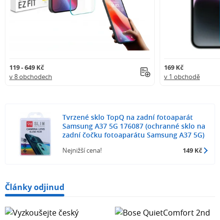
119 - 649 Kč
169 Kč
v 8 obchodech
v 1 obchodě
Tvrzené sklo TopQ na zadní fotoaparát
Samsung A37 5G 176087 (ochranné sklo na
zadní čočku fotoaparátu Samsung A37 5G)
Nejnižší cena!
149 Kč
Články odjinud