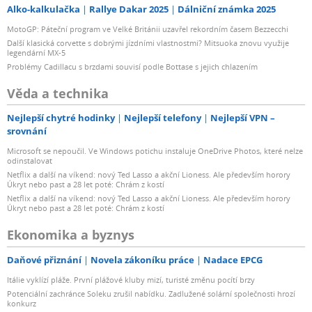
Alko-kalkulačka
Rallye Dakar 2025
Dálniční známka 2025
MotoGP: Páteční program ve Velké Británii uzavřel rekordním časem Bezzecchi
Další klasická corvette s dobrými jízdními vlastnostmi? Mitsuoka znovu využije
legendární MX-5
Problémy Cadillacu s brzdami souvisí podle Bottase s jejich chlazením
Věda a technika
Nejlepší chytré hodinky
Nejlepší telefony
Nejlepší VPN –
srovnání
Microsoft se nepoučil. Ve Windows potichu instaluje OneDrive Photos, které nelze
odinstalovat
Netflix a další na víkend: nový Ted Lasso a akční Lioness. Ale především horory
Úkryt nebo past a 28 let poté: Chrám z kostí
Netflix a další na víkend: nový Ted Lasso a akční Lioness. Ale především horory
Úkryt nebo past a 28 let poté: Chrám z kostí
Ekonomika a byznys
Daňové přiznání
Novela zákoníku práce
Nadace EPCG
Itálie vyklízí pláže. První plážové kluby mizí, turisté změnu pocítí brzy
Potenciální zachránce Soleku zrušil nabídku. Zadlužené solární společnosti hrozí
konkurz