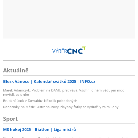
VÝBĚR
Aktuálně
Blesk Vánoce
Kalendář svátků 2025
INFO.cz
Marek Adamczyk: Problém na DAMU přetrvává. Všichni o něm vědí, jen moc
nevědí, co s ním
Brutální útok v Tanvaldu: Několik pobodaných
Nahotinky na Měsíci: Astronautovy Playboy fotky se vydražily za miliony
Sport
MS hokej 2025
Biatlon
Liga mistrů