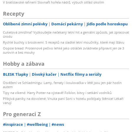
V bratislavské rafinerii Slovnaft hořela nádrž, výbuch otřásl okolím
Recepty
Oblíbené zimní polévky
Domácí pekárny
Jídlo podle horoskopu
Cuketová zmrzlina? Vyzkoušejte nečekaný letní hit a geniální způsob, jak zpracovat
úrodu
Rychlé buchty s broskvemi: 5 receptů na sladké letní moučníky, které mají šťávu
Oopsie bread: Proteinové pečivo lehké jako obláček zvládnete připravit jen ze 3
surovin a bez mouky
Hobby a zábava
BLESK Tlapky
Divoký kačer
Netflix filmy a seriály
Osvěžení ve Schladmingu: Lamy, ferraty i koulovačka v létě jsou jen pár hodin
autem
Tipy na víkend: Harry Potter na výstavě! Folklor, bitvy i setkání vodníků
Přibývá paniky na dovolené: Vnuka paní Soni v hotelu poštípaly štěnice! Lékaři
varují
Pro generaci Z
#inspirace
#wellbeing
#news