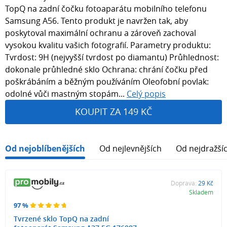
TopQ na zadní čočku fotoaparátu mobilního telefonu
Samsung A56. Tento produkt je navržen tak, aby
poskytoval maximální ochranu a zároveň zachoval
vysokou kvalitu vašich fotografií. Parametry produktu:
Tvrdost: 9H (nejvyšší tvrdost po diamantu) Průhlednost:
dokonale průhledné sklo Ochrana: chrání čočku před
poškrábáním a běžným používáním Oleofobní povlak:
odolné vůči mastným stopám...
Celý popis
KOUPIT ZA 149 KČ
Od nejoblíbenějších
Od nejlevnějších
Od nejdražší
Doprava:
29 Kč
Skladem
97 %
Tvrzené sklo TopQ na zadní