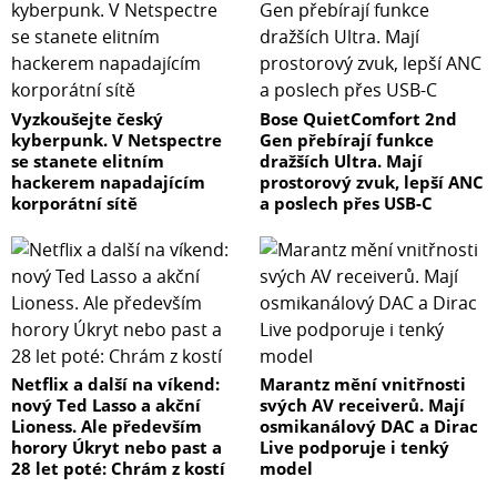
Vyzkoušejte český
Bose QuietComfort 2nd
kyberpunk. V Netspectre
Gen přebírají funkce
se stanete elitním
dražších Ultra. Mají
hackerem napadajícím
prostorový zvuk, lepší ANC
korporátní sítě
a poslech přes USB-C
Netflix a další na víkend:
Marantz mění vnitřnosti
nový Ted Lasso a akční
svých AV receiverů. Mají
Lioness. Ale především
osmikanálový DAC a Dirac
horory Úkryt nebo past a
Live podporuje i tenký
28 let poté: Chrám z kostí
model