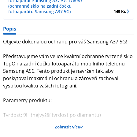
fotoaparát Samsung A37 5G 176087
(ochranné sklo na zadní čočku
fotoaparátu Samsung A37 5G)
149 Kč
Popis
Objevte dokonalou ochranu pro váš Samsung A37 5G!
Představujeme vám velice kvalitní ochranné tvrzené sklo
TopQ na zadní čočku fotoaparátu mobilního telefonu
Samsung A56. Tento produkt je navržen tak, aby
poskytoval maximální ochranu a zároveň zachoval
vysokou kvalitu vašich fotografií.
Parametry produktu:
Tvrdost: 9H (nejvyšší tvrdost po diamantu)
Zobrazit více
Průhlednost: dokonale průhledné sklo