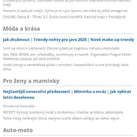
Ostuda pro Dynamo. Odhlášení béčka za půl milionu, majitelka odmítla nabídku
kraje
Haraslín si zaslouží odejít. Výhra je to i pro Spartu, ale měla by ještě zareagovat
ONLINE: Slavia B - Třinec 3:2. Dukla hostí Kroměříž, Karviná hraje v Prostějově
Móda a krása
Jak zhubnout
Trendy nehty pro jaro 2025
Nové make-up trendy
Smrt na silnici v Letňanech: Policie vyšetřuje tragickou nehodu motorkáře
Sex, fetiš, BDSM, ale i přednášky, workshopy a market. Organizátor Prague Fetish
Weekendu popsal, jak akce probíhá
Vodní zdroje a zemědělská půda v ohrožení: Katastrofální sucha přicházejí stále
dříve
Pro ženy a maminky
Nejčastější novoroční předsevzetí
Miminko a mráz
Jak vybírat
letní dovolenou
Okurková limonáda
RECEPT: Kynutý švestkový koláč s drobenkou. Klasika, se kterou zabodujete
Tohle nikdy neříkejte! Slova, kterými rodiče dětem ubližují ze všeho nejvíc
Auto-moto