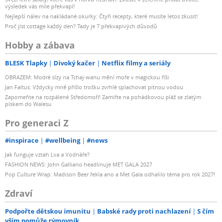
výsledek vás mile překvapí!
Nejlepší nálev na nakládané okurky: Čtyři recepty, které musíte letos zkusit!
Proč jíst cottage každý den? Tady je 7 překvapivých důvodů
Hobby a zábava
BLESK Tlapky
Divoký kačer
Netflix filmy a seriály
OBRAZEM: Modré slzy na Tchaj-wanu mění moře v magickou říši
Jan Faltus: Vždycky mně přišlo trošku zvrhlé splachovat pitnou vodou
Zapomeňte na rozpálené Středomoří! Zamiřte na pohádkovou pláž se zlatým
pískem do Walesu
Pro generaci Z
#inspirace
#wellbeing
#news
Jak funguje vztah Lva a Vodnáře?
FASHION NEWS: John Galliano headlinuje MET GALA 2027
Pop Culture Wrap: Madison Beer řekla ano a Met Gala odhalilo téma pro rok 2027!
Zdraví
Podpořte dětskou imunitu
Babské rady proti nachlazení
S čím
vším pomůže rýmovník