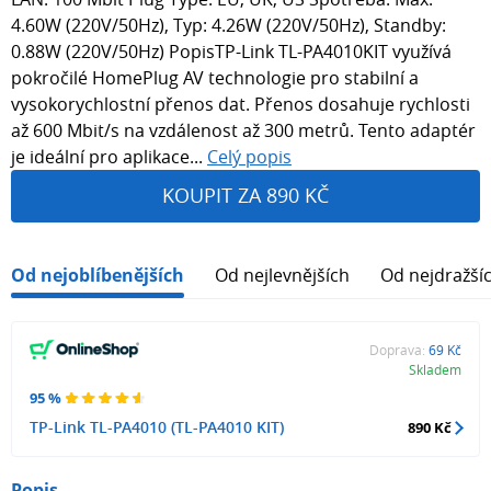
4.60W (220V/50Hz), Typ: 4.26W (220V/50Hz), Standby:
0.88W (220V/50Hz) PopisTP-Link TL-PA4010KIT využívá
pokročilé HomePlug AV technologie pro stabilní a
vysokorychlostní přenos dat. Přenos dosahuje rychlosti
až 600 Mbit/s na vzdálenost až 300 metrů. Tento adaptér
je ideální pro aplikace...
Celý popis
KOUPIT ZA 890 KČ
Od nejoblíbenějších
Od nejlevnějších
Od nejdražší
Doprava:
69 Kč
Skladem
95 %
TP-Link TL-PA4010 (TL-PA4010 KIT)
890 Kč
Popis