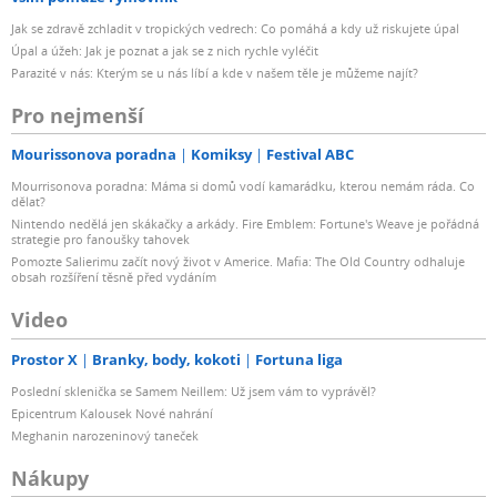
Jak se zdravě zchladit v tropických vedrech: Co pomáhá a kdy už riskujete úpal
Úpal a úžeh: Jak je poznat a jak se z nich rychle vyléčit
Parazité v nás: Kterým se u nás líbí a kde v našem těle je můžeme najít?
Pro nejmenší
Mourissonova poradna
Komiksy
Festival ABC
Mourrisonova poradna: Máma si domů vodí kamarádku, kterou nemám ráda. Co
dělat?
Nintendo nedělá jen skákačky a arkády. Fire Emblem: Fortune's Weave je pořádná
strategie pro fanoušky tahovek
Pomozte Salierimu začít nový život v Americe. Mafia: The Old Country odhaluje
obsah rozšíření těsně před vydáním
Video
Prostor X
Branky, body, kokoti
Fortuna liga
Poslední sklenička se Samem Neillem: Už jsem vám to vyprávěl?
Epicentrum Kalousek Nové nahrání
Meghanin narozeninový taneček
Nákupy