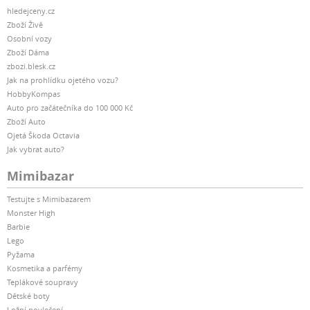
hledejceny.cz
Zboží Živě
Osobní vozy
Zboží Dáma
zbozi.blesk.cz
Jak na prohlídku ojetého vozu?
HobbyKompas
Auto pro začátečníka do 100 000 Kč
Zboží Auto
Ojetá Škoda Octavia
Jak vybrat auto?
Mimibazar
Testujte s Mimibazarem
Monster High
Barbie
Lego
Pyžama
Kosmetika a parfémy
Teplákové soupravy
Dětské boty
Ložní povlečení