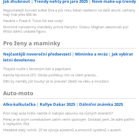
Jak zhubnout
Trendy nehty pro jaro 2025
Nové make-up trendy
Nejpomalejší koncert světa! Dva a půl roku čekali nadšenci na další akord, varhany
mají hrát přes 600 let
Havárie v Praze 6: Tisíce lidí bez vody!
Skromné narozeniny manželky prince Harryho: Oslavu Meghan sabotovali psi!
Místo dárků ukázala figuru
Pro ženy a maminky
Nejčastější novoroční předsevzetí
Miminko a mráz
Jak vybírat
letní dovolenou
Thajské nudle s červeným kari a paprikami
Kamila Nývltová (37): Občas potřebuji mít ve všem pravdu...
Děti by neměly jíst houby! Je to pravda? Záleží na věku a množství
Auto-moto
Alko-kalkulačka
Rallye Dakar 2025
Dálniční známka 2025
Proč mají auta hrdlo nádrže či nabíjecí zásuvku na různých stranách?
Pérez je se svým comebackem zatím velmi spokojen. Dokázal jsem, že stále patřím
k nejlepším, říká
Hledáme zlatý ročník: 25 let vývoje asistentů a emisních systémů v autech