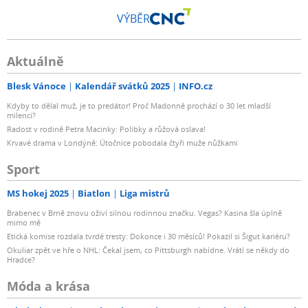
VÝBĚR
Aktuálně
Blesk Vánoce
Kalendář svátků 2025
INFO.cz
Kdyby to dělal muž, je to predátor! Proč Madonně prochází o 30 let mladší
milenci?
Radost v rodině Petra Macinky: Polibky a růžová oslava!
Krvavé drama v Londýně: Útočnice pobodala čtyři muže nůžkami
Sport
MS hokej 2025
Biatlon
Liga mistrů
Brabenec v Brně znovu oživí silnou rodinnou značku. Vegas? Kasina šla úplně
mimo mě
Etická komise rozdala tvrdé tresty: Dokonce i 30 měsíců! Pokazil si Šigut kariéru?
Okuliar zpět ve hře o NHL: Čekal jsem, co Pittsburgh nabídne. Vrátí se někdy do
Hradce?
Móda a krása