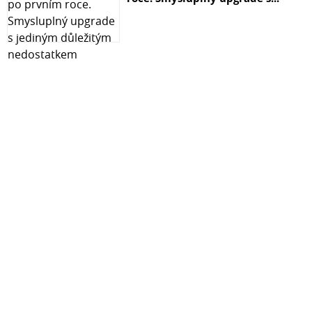
Odkaz na stránky produktu:https://www.tp-
link.com/cz/home-networking/powerline/tl-pa4010-kit/