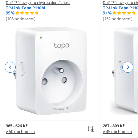
Další Zásuvky pro chytrou domácnost
Další Zásuvky pro c
TP-Link Tapo P110M
TP-Link Tapo P110
99 %
97 %
(108 hodnocení)
(132 hodnocení)
Previous
Next
365 - 626 Kč
287 - 809 Kč
v 50 obchodech
v 45 obchodech