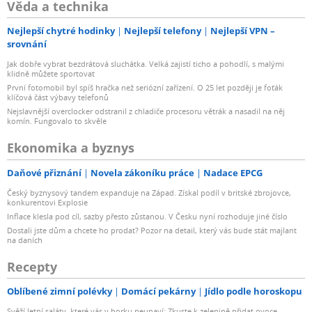
Věda a technika
Nejlepší chytré hodinky
Nejlepší telefony
Nejlepší VPN –
srovnání
Jak dobře vybrat bezdrátová sluchátka. Velká zajistí ticho a pohodlí, s malými
klidně můžete sportovat
První fotomobil byl spíš hračka než seriózní zařízení. O 25 let později je foťák
klíčová část výbavy telefonů
Nejslavnější overclocker odstranil z chladiče procesoru větrák a nasadil na něj
komín. Fungovalo to skvěle
Ekonomika a byznys
Daňové přiznání
Novela zákoníku práce
Nadace EPCG
Český byznysový tandem expanduje na Západ. Získal podíl v britské zbrojovce,
konkurentovi Explosie
Inflace klesla pod cíl, sazby přesto zůstanou. V Česku nyní rozhoduje jiné číslo
Dostali jste dům a chcete ho prodat? Pozor na detail, který vás bude stát majlant
na daních
Recepty
Oblíbené zimní polévky
Domácí pekárny
Jídlo podle horoskopu
Svěží letní saláty, které vás v horku neunaví: Zkuste k zelenině přidat ovoce,