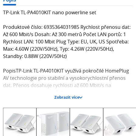
TP-Link TL-PA4010KIT nano powerline set
Produktové číslo: 6935364031985 Rychlost přenosu dat:
Až 600 Mbit/s Dosah: Až 300 metrů Počet LAN portů: 1
Rychlost LAN: 100 Mbit Plug Type: EU, UK, US Spotřeba:
Max: 4.60W (220V/50Hz), Typ: 4.26W (220V/50Hz),
Standby: 0.88W (220V/50Hz)
PopisTP-Link TL-PA4010KIT využívá pokročilé HomePlug
AV technologie pro stabilní a vysokorychlostní přenos
dat. Přenos dosahuje rychlosti až 600 Mbit/s na
vzdálenost až 300 metrů. Tento adaptér je ideální pro
Zobrazit více
aplikace s vysokými nároky na přenosovou kapacitu, jako
je přenos HD videa, hraní online her a přenos velkých
souborů.
Design a instalaceTP-Link TL-PA4010KIT má miniaturní