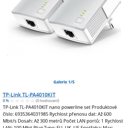
Galerie 1/5
TP-Link TL-PA4010KIT
0 %
(0 hodnocení)
TP-Link TL-PA4010KIT nano powerline set Produktové
číslo: 6935364031985 Rychlost přenosu dat: Až 600
Mbit/s Dosah: Až 300 metrů Počet LAN portů: 1 Rychlost
LAN: 100 Mbit Plug Type: EU, UK, US Spotřeba: Max: