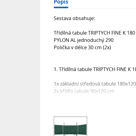
Popis
Sestava obsahuje:
Třídílná tabule TRIPTYCH FINE K 180
PYLON AL jednoduchý 290
Polička v délce 30 cm (2x)
1. Třídílná tabule TRIPTYCH FINE K 
1x základní středová tabule 180x12
2x křídlo tabule 90x120 cm
Křídlo tabule:
Rozměr popisovací plochy: 90 x 120
Barva povrchu: zelená
Popis: křída