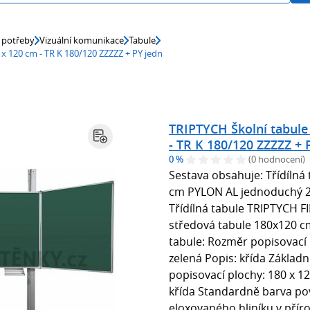
 potřeby
Vizuální komunikace
Tabule
x 120 cm - TR K 180/120 ZZZZZ + PY jedn
TRIPTYCH Školní tabul
- TR K 180/120 ZZZZZ + 
0 %
(0 hodnocení)
Sestava obsahuje: Třídílná
cm PYLON AL jednoduchý 29
Třídílná tabule TRIPTYCH F
středová tabule 180x120 cm
tabule: Rozměr popisovací 
zelená Popis: křída Základ
popisovací plochy: 180 x 1
křída Standardně barva po
eloxovaného hliníku v přír