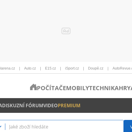
Iarena.cz
Auto.cz
E15.cz
iSport.cz
Doupě.cz
AutoRevue.
POČÍTAČE
MOBILY
TECHNIKA
HRY
A
DISKUZNÍ FÓRUM
VIDEO
PREMIUM