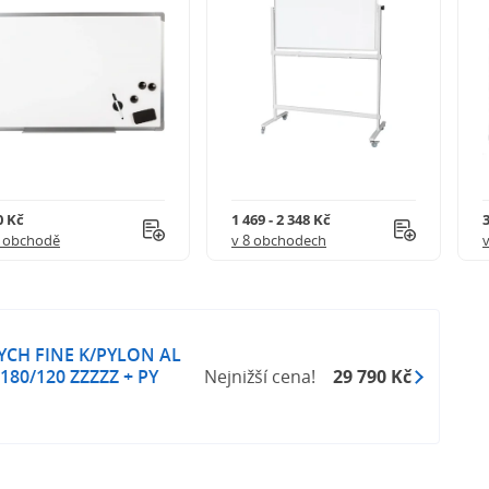
0 Kč
1 469 - 2 348 Kč
3
1 obchodě
v 8 obchodech
PTYCH FINE K/PYLON AL
 180/120 ZZZZZ + PY
Nejnižší cena!
29 790 Kč