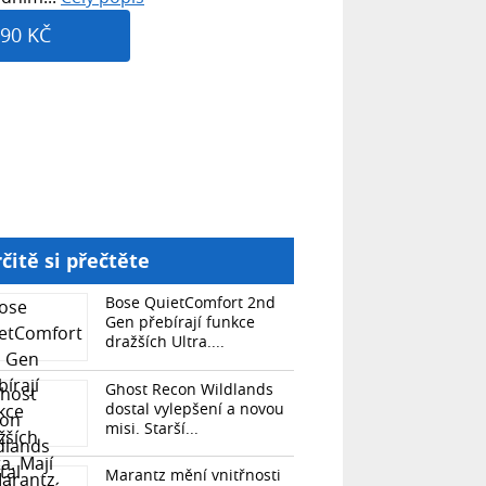
90 KČ
čitě si přečtěte
Bose QuietComfort 2nd
Gen přebírají funkce
dražších Ultra....
Ghost Recon Wildlands
dostal vylepšení a novou
misi. Starší...
Marantz mění vnitřnosti