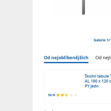
Galerie 1/
Od nejoblíbenějších
Od nejl
Školní tabul
AL 180 x 120 
PY jedn
50 %