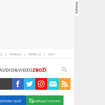
cz
Reflex.cz
Ábíčko.cz
více
AUDIO&VIDEO
ZBOŽÍ
Vyhledat zboží
Nákupní seznam