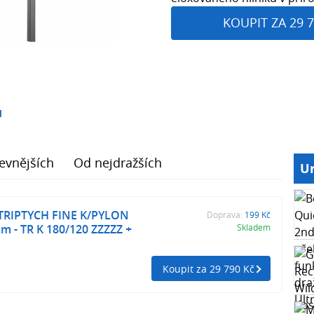
KOUPIT ZA 29 7
1
evnějších
Od nejdražších
Ur
e TRIPTYCH FINE K/PYLON
Doprava:
199 Kč
cm - TR K 180/120 ZZZZZ +
Skladem
Koupit za 29 790 Kč