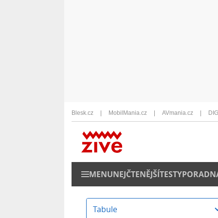
Blesk.cz
MobilMania.cz
AVmania.cz
DIG
MENU
NEJČTENĚJŠÍ
TESTY
PORADN
Tabule