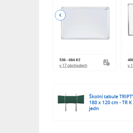
Previous
 149 Kč
536 - 684 Kč
40
 obchodech
v 17 obchodech
v 
Školní tabule TRI
180 x 120 cm - TR K
jedn