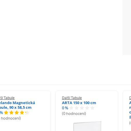
i dorazy
bé zátěži
ší Tabule
Další Tabule
D
elando Magnetická
ARTA 150 x 100 cm
bule, 90 x 58,5 cm
0 %
 %
(0 hodnocení)
4 hodnocení)