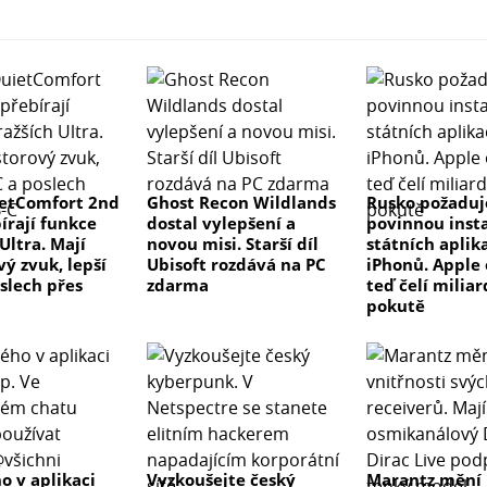
etComfort 2nd
Ghost Recon Wildlands
Rusko požaduj
írají funkce
dostal vylepšení a
povinnou insta
Ultra. Mají
novou misi. Starší díl
státních aplik
ý zvuk, lepší
Ubisoft rozdává na PC
iPhonů. Apple 
slech přes
zdarma
teď čelí milia
pokutě
o v aplikaci
Vyzkoušejte český
Marantz mění