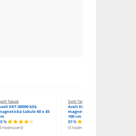
alší Tabule
Další Tabule
Aveli XRT-00090 bílá
Aveli XRT-00093 bílá
magnetická tabule 60 x 45
magnetická tabule 150 x
cm
100 cm
88 %
89 %
(6 hodnocení)
(5 hodnocení)