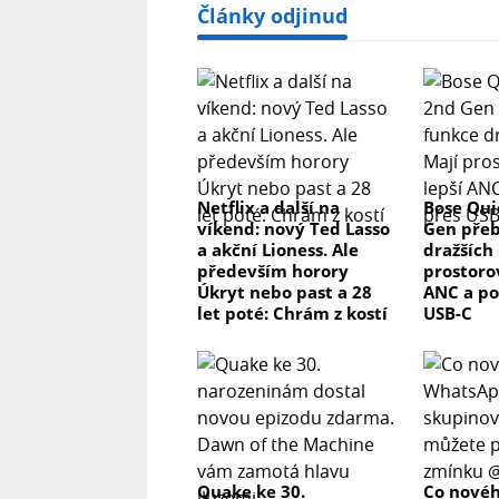
Články odjinud
Netflix a další na
Bose Qui
víkend: nový Ted Lasso
Gen přeb
a akční Lioness. Ale
dražších 
především horory
prostorov
Úkryt nebo past a 28
ANC a po
let poté: Chrám z kostí
USB-C
Quake ke 30.
Co novéh