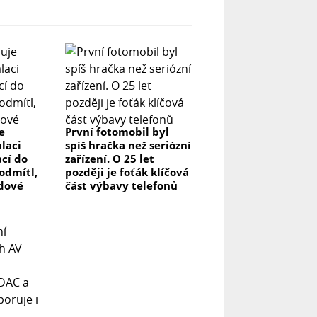
e
První fotomobil byl
laci
spíš hračka než seriózní
ací do
zařízení. O 25 let
odmítl,
později je foťák klíčová
rdové
část výbavy telefonů