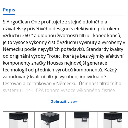
Popis
S AirgoClean One profitujete z stejně odolného a
uživatelsky přívětivého designu s efektivním průtokem
vzduchu 360 ° a dlouhou životností filtru - konec konců,
je to vysoce výkonný čistič vzduchu vyvinutý a vyrobený v
Německu podle nejvyšších požadavků. Standardy kvality
od originální výroby Trotec, která je bez výjimky efektivní,
komponenty značky Houses nejnovější generace
technologií od předních výrobců komponentů. Každý
zabudovaný kvalitní filtr je vyroben, individuálně
testován a certifikován v Německu. Účinnost filtračního
systému H14-HEPA tohoto vysoce výkonného čističe
vzduchu byla vědecky testována! AirgoClean One
Zobrazit více
odstraňuje ze vzduchu 99,995% všech znečišťujících látek
ve vzduchu do velikosti 0,1 mikrometru:
Bakterie Těkavé organické látky Roztoči Domácí prach
Spóry plísní Zvířecí srst Tuhé částice Pyl Pachy zvířat