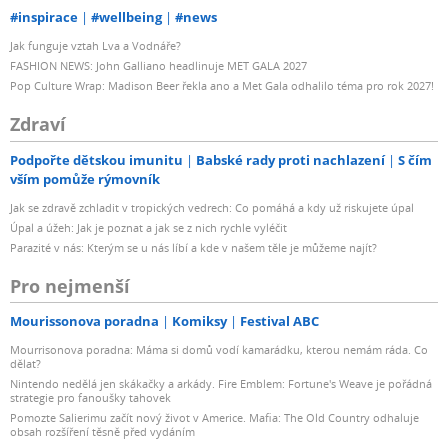
#inspirace
#wellbeing
#news
Jak funguje vztah Lva a Vodnáře?
FASHION NEWS: John Galliano headlinuje MET GALA 2027
Pop Culture Wrap: Madison Beer řekla ano a Met Gala odhalilo téma pro rok 2027!
Zdraví
Podpořte dětskou imunitu
Babské rady proti nachlazení
S čím
vším pomůže rýmovník
Jak se zdravě zchladit v tropických vedrech: Co pomáhá a kdy už riskujete úpal
Úpal a úžeh: Jak je poznat a jak se z nich rychle vyléčit
Parazité v nás: Kterým se u nás líbí a kde v našem těle je můžeme najít?
Pro nejmenší
Mourissonova poradna
Komiksy
Festival ABC
Mourrisonova poradna: Máma si domů vodí kamarádku, kterou nemám ráda. Co
dělat?
Nintendo nedělá jen skákačky a arkády. Fire Emblem: Fortune's Weave je pořádná
strategie pro fanoušky tahovek
Pomozte Salierimu začít nový život v Americe. Mafia: The Old Country odhaluje
obsah rozšíření těsně před vydáním