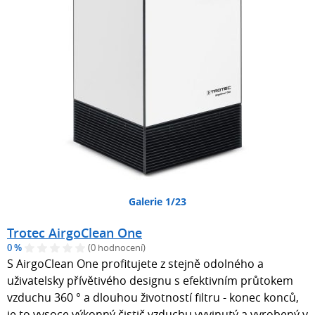
Galerie 1/23
Trotec AirgoClean One
0 %
(0 hodnocení)
S AirgoClean One profitujete z stejně odolného a
uživatelsky přívětivého designu s efektivním průtokem
vzduchu 360 ° a dlouhou životností filtru - konec konců,
je to vysoce výkonný čistič vzduchu vyvinutý a vyrobený v