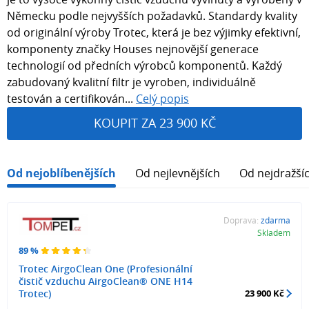
Německu podle nejvyšších požadavků. Standardy kvality
od originální výroby Trotec, která je bez výjimky efektivní,
komponenty značky Houses nejnovější generace
technologií od předních výrobců komponentů. Každý
zabudovaný kvalitní filtr je vyroben, individuálně
testován a certifikován...
Celý popis
KOUPIT ZA 23 900 KČ
Od nejoblíbenějších
Od nejlevnějších
Od nejdražší
Doprava:
zdarma
Skladem
89 %
Trotec AirgoClean One (Profesionální
čistič vzduchu AirgoClean® ONE H14
Trotec)
23 900 Kč