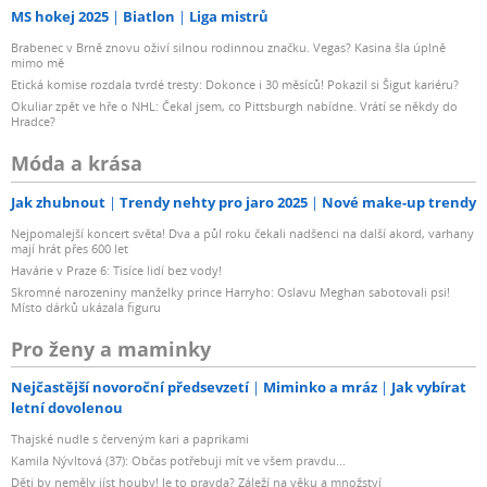
MS hokej 2025
Biatlon
Liga mistrů
Brabenec v Brně znovu oživí silnou rodinnou značku. Vegas? Kasina šla úplně
mimo mě
Etická komise rozdala tvrdé tresty: Dokonce i 30 měsíců! Pokazil si Šigut kariéru?
Okuliar zpět ve hře o NHL: Čekal jsem, co Pittsburgh nabídne. Vrátí se někdy do
Hradce?
Móda a krása
Jak zhubnout
Trendy nehty pro jaro 2025
Nové make-up trendy
Nejpomalejší koncert světa! Dva a půl roku čekali nadšenci na další akord, varhany
mají hrát přes 600 let
Havárie v Praze 6: Tisíce lidí bez vody!
Skromné narozeniny manželky prince Harryho: Oslavu Meghan sabotovali psi!
Místo dárků ukázala figuru
Pro ženy a maminky
Nejčastější novoroční předsevzetí
Miminko a mráz
Jak vybírat
letní dovolenou
Thajské nudle s červeným kari a paprikami
Kamila Nývltová (37): Občas potřebuji mít ve všem pravdu...
Děti by neměly jíst houby! Je to pravda? Záleží na věku a množství