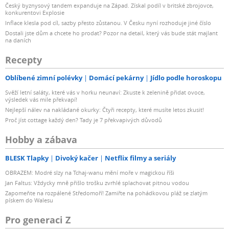
Český byznysový tandem expanduje na Západ. Získal podíl v britské zbrojovce,
konkurentovi Explosie
Inflace klesla pod cíl, sazby přesto zůstanou. V Česku nyní rozhoduje jiné číslo
Dostali jste dům a chcete ho prodat? Pozor na detail, který vás bude stát majlant
na daních
Recepty
Oblíbené zimní polévky
Domácí pekárny
Jídlo podle horoskopu
Svěží letní saláty, které vás v horku neunaví: Zkuste k zelenině přidat ovoce,
výsledek vás mile překvapí!
Nejlepší nálev na nakládané okurky: Čtyři recepty, které musíte letos zkusit!
Proč jíst cottage každý den? Tady je 7 překvapivých důvodů
Hobby a zábava
BLESK Tlapky
Divoký kačer
Netflix filmy a seriály
OBRAZEM: Modré slzy na Tchaj-wanu mění moře v magickou říši
Jan Faltus: Vždycky mně přišlo trošku zvrhlé splachovat pitnou vodou
Zapomeňte na rozpálené Středomoří! Zamiřte na pohádkovou pláž se zlatým
pískem do Walesu
Pro generaci Z