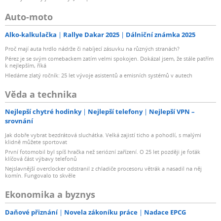
Auto-moto
Alko-kalkulačka
Rallye Dakar 2025
Dálniční známka 2025
Proč mají auta hrdlo nádrže či nabíjecí zásuvku na různých stranách?
Pérez je se svým comebackem zatím velmi spokojen. Dokázal jsem, že stále patřím
k nejlepším, říká
Hledáme zlatý ročník: 25 let vývoje asistentů a emisních systémů v autech
Věda a technika
Nejlepší chytré hodinky
Nejlepší telefony
Nejlepší VPN –
srovnání
Jak dobře vybrat bezdrátová sluchátka. Velká zajistí ticho a pohodlí, s malými
klidně můžete sportovat
První fotomobil byl spíš hračka než seriózní zařízení. O 25 let později je foťák
klíčová část výbavy telefonů
Nejslavnější overclocker odstranil z chladiče procesoru větrák a nasadil na něj
komín. Fungovalo to skvěle
Ekonomika a byznys
Daňové přiznání
Novela zákoníku práce
Nadace EPCG