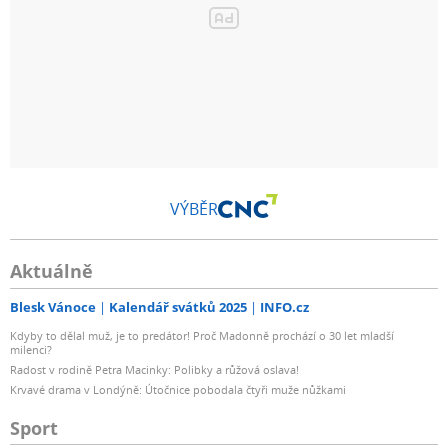
VÝBĚR
Aktuálně
Blesk Vánoce
Kalendář svátků 2025
INFO.cz
Kdyby to dělal muž, je to predátor! Proč Madonně prochází o 30 let mladší
milenci?
Radost v rodině Petra Macinky: Polibky a růžová oslava!
Krvavé drama v Londýně: Útočnice pobodala čtyři muže nůžkami
Sport