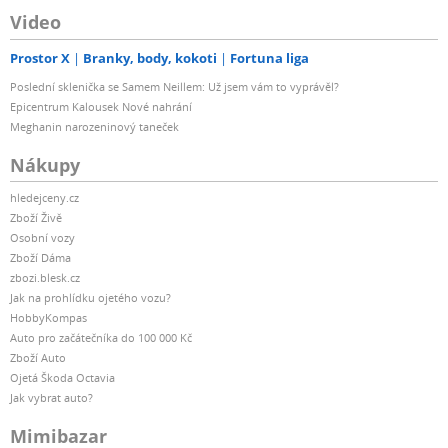
Video
Prostor X
Branky, body, kokoti
Fortuna liga
Poslední sklenička se Samem Neillem: Už jsem vám to vyprávěl?
Epicentrum Kalousek Nové nahrání
Meghanin narozeninový taneček
Nákupy
hledejceny.cz
Zboží Živě
Osobní vozy
Zboží Dáma
zbozi.blesk.cz
Jak na prohlídku ojetého vozu?
HobbyKompas
Auto pro začátečníka do 100 000 Kč
Zboží Auto
Ojetá Škoda Octavia
Jak vybrat auto?
Mimibazar