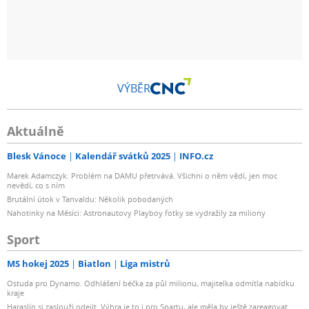
VÝBĚR
Aktuálně
Blesk Vánoce
Kalendář svátků 2025
INFO.cz
Marek Adamczyk: Problém na DAMU přetrvává. Všichni o něm vědí, jen moc
nevědí, co s ním
Brutální útok v Tanvaldu: Několik pobodaných
Nahotinky na Měsíci: Astronautovy Playboy fotky se vydražily za miliony
Sport
MS hokej 2025
Biatlon
Liga mistrů
Ostuda pro Dynamo. Odhlášení béčka za půl milionu, majitelka odmítla nabídku
kraje
Haraslín si zaslouží odejít. Výhra je to i pro Spartu, ale měla by ještě zareagovat