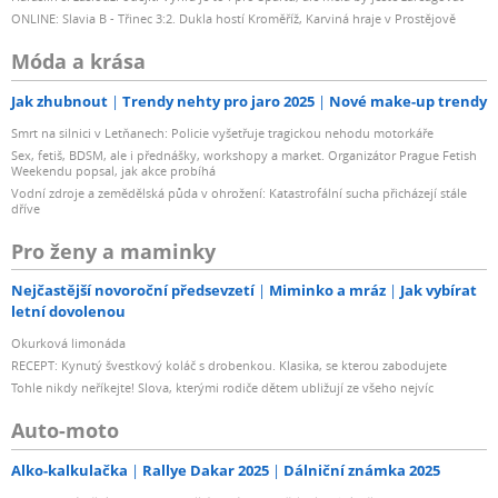
ONLINE: Slavia B - Třinec 3:2. Dukla hostí Kroměříž, Karviná hraje v Prostějově
Móda a krása
Jak zhubnout
Trendy nehty pro jaro 2025
Nové make-up trendy
Smrt na silnici v Letňanech: Policie vyšetřuje tragickou nehodu motorkáře
Sex, fetiš, BDSM, ale i přednášky, workshopy a market. Organizátor Prague Fetish
Weekendu popsal, jak akce probíhá
Vodní zdroje a zemědělská půda v ohrožení: Katastrofální sucha přicházejí stále
dříve
Pro ženy a maminky
Nejčastější novoroční předsevzetí
Miminko a mráz
Jak vybírat
letní dovolenou
Okurková limonáda
RECEPT: Kynutý švestkový koláč s drobenkou. Klasika, se kterou zabodujete
Tohle nikdy neříkejte! Slova, kterými rodiče dětem ubližují ze všeho nejvíc
Auto-moto
Alko-kalkulačka
Rallye Dakar 2025
Dálniční známka 2025