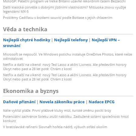
MotoGP: Páteční program ve Velké Británii uzavřel rekordním časem Bezzecchi
Další klasická corvette s dobrými jízdními vlastnostmi? Mitsuoka znovu využije
legendární MX-5
Problémy Cadillacu s brzdami souvisí podle Bottase s jejich chlazením
Věda a technika
Nejlepší chytré hodinky
Nejlepší telefony
Nejlepší VPN –
srovnání
Microsoft se nepoučil. Ve Windows potichu instaluje OneDrive Photos, které nelze
odinstalovat
Netflix a další na víkend: nový Ted Lasso a akční Lioness. Ale především horory
Úkryt nebo past a 28 let poté: Chrám z kostí
Netflix a další na víkend: nový Ted Lasso a akční Lioness. Ale především horory
Úkryt nebo past a 28 let poté: Chrám z kostí
Ekonomika a byznys
Daňové přiznání
Novela zákoníku práce
Nadace EPCG
Itálie vyklízí pláže. První plážové kluby mizí, turisté změnu pocítí brzy
Potenciální zachránce Soleku zrušil nabídku. Zadlužené solární společnosti hrozí
konkurz
V bratislavské rafinerii Slovnaft hořela nádrž, výbuch otřásl okolím