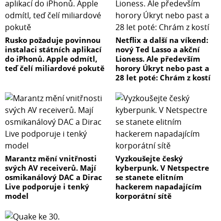
Rusko požaduje povinnou
Netflix a další na víkend:
instalaci státních aplikací
nový Ted Lasso a akční
do iPhonů. Apple odmítl,
Lioness. Ale především
teď čelí miliardové pokutě
horory Úkryt nebo past a
28 let poté: Chrám z kostí
Marantz mění vnitřnosti
Vyzkoušejte český
svých AV receiverů. Mají
kyberpunk. V Netspectre
osmikanálový DAC a Dirac
se stanete elitním
Live podporuje i tenký
hackerem napadajícím
model
korporátní sítě