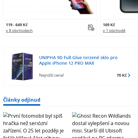
119 - 649 Kč
169 Kč
v 8 obchodech
v 1 obchodě
UNIPHA 9D Full Glue tvrzené sklo pro
Apple iPhone 12 PRO MAX
Nejnižší cena!
70 Kč
Články odjinud