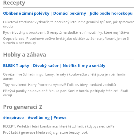
Recepty
Oblíbené zimní polévky
Domácí pekárny
Jídlo podle horoskopu
Cuketová zmrzlina? Vyzkoušejte nečekaný letní hit a geniální způsob, jak zpracovat
úrodu
Rychlé buchty s broskvemi: 5 receptů na sladké letní moučníky, které mají šťávu
Oopsie bread: Proteinové pečivo lehké jako obláček zvládnete připravit jen ze 3
surovin a bez mouky
Hobby a zábava
BLESK Tlapky
Divoký kačer
Netflix filmy a seriály
Osvěžení ve Schladmingu: Lamy, ferraty i koulovačka v létě jsou jen pár hodin
autem
Tipy na víkend: Harry Potter na výstavě! Folklor, bitvy i setkání vodníků
Přibývá paniky na dovolené: Vnuka paní Soni v hotelu poštípaly štěnice! Lékaři
varují
Pro generaci Z
#inspirace
#wellbeing
#news
RECEPT: Perfektní letní kombinace, které tě zchladí, i kdybys nechtěl*a
Proč každá generace hledá svůj signature beauty look