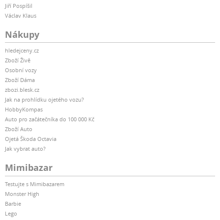
Jiří Pospíšil
Václav Klaus
Nákupy
hledejceny.cz
Zboží Živě
Osobní vozy
Zboží Dáma
zbozi.blesk.cz
Jak na prohlídku ojetého vozu?
HobbyKompas
Auto pro začátečníka do 100 000 Kč
Zboží Auto
Ojetá Škoda Octavia
Jak vybrat auto?
Mimibazar
Testujte s Mimibazarem
Monster High
Barbie
Lego