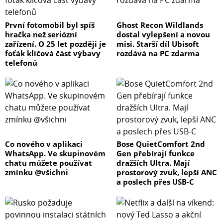
První fotomobil byl spíš
Ghost Recon Wildlands
hračka než seriózní
dostal vylepšení a novou
zařízení. O 25 let později je
misi. Starší díl Ubisoft
foťák klíčová část výbavy
rozdává na PC zdarma
telefonů
Co nového v aplikaci
Bose QuietComfort 2nd
WhatsApp. Ve skupinovém
Gen přebírají funkce
chatu můžete používat
dražších Ultra. Mají
zmínku @všichni
prostorový zvuk, lepší ANC
a poslech přes USB-C