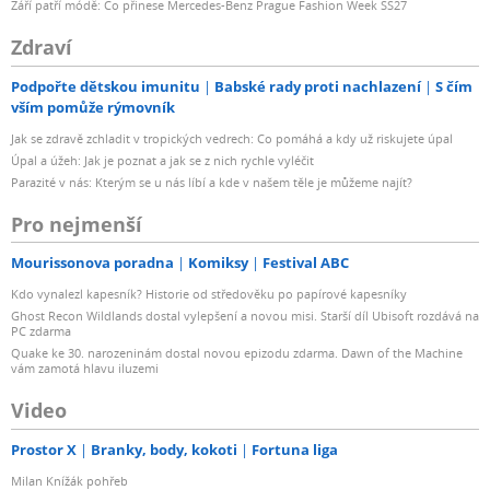
Září patří módě: Co přinese Mercedes-Benz Prague Fashion Week SS27
Zdraví
Podpořte dětskou imunitu
Babské rady proti nachlazení
S čím
vším pomůže rýmovník
Jak se zdravě zchladit v tropických vedrech: Co pomáhá a kdy už riskujete úpal
Úpal a úžeh: Jak je poznat a jak se z nich rychle vyléčit
Parazité v nás: Kterým se u nás líbí a kde v našem těle je můžeme najít?
Pro nejmenší
Mourissonova poradna
Komiksy
Festival ABC
Kdo vynalezl kapesník? Historie od středověku po papírové kapesníky
Ghost Recon Wildlands dostal vylepšení a novou misi. Starší díl Ubisoft rozdává na
PC zdarma
Quake ke 30. narozeninám dostal novou epizodu zdarma. Dawn of the Machine
vám zamotá hlavu iluzemi
Video
Prostor X
Branky, body, kokoti
Fortuna liga
Milan Knížák pohřeb