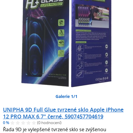
Galerie 1/1
UNIPHA 9D Full Glue tvrzené sklo Apple iPhone
12 PRO MAX 6,7" černé, 5907457704619
0 %
(0 hodnocení)
Řada 9D je vylepšené tvrzené sklo se zvýšenou