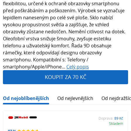
flexibilitou, určené k ochraně obrazovky smartphonu
před poškrábáním a poškozením. Výrobek se vyznačuje
lepidlem naneseným po celé své ploše. Sklo nabízí
vysokou propustnost světla a zajišťuje, že vzhled
obrazovky zůstane nedotčen. Nemění citlivost na dotek.
Oleofobní vrstva snižuje šmouhy, zvyšuje estetiku
telefonu a uživatelský komfort. Řada 9D obsahuje
rámečky, které odpovídají designu obrazovky
smartphonu. Kompatibilní s: Telefony /
smartphony/Apple/iPhone...
Celý popis
KOUPIT ZA 70 KČ
Od nejoblíbenějších
Od nejlevnějších
Od nejdražší
Doprava:
89 Kč
Skladem
97 %