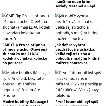
naučíme nebo krimi
seriály Metanol a Rapl
CMF Clip Pro se připnou
Jak dobře vybrat
přímo na ucho. Otevřená
bezdrátová sluchátka.
sluchátka mají LDAC
Velká zajistí ticho a
kodek a ovládací kolečko
pohodlí, s malými klidně
na pouzdře
můžete sportovat
Modré bubliny iMessage i
První fotomobil byl spíš
pro Android. Díky této
hračka než seriózní