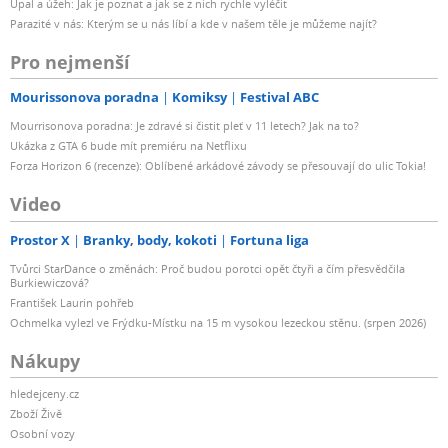
Úpal a úžeh: Jak je poznat a jak se z nich rychle vyléčit
Parazité v nás: Kterým se u nás líbí a kde v našem těle je můžeme najít?
Pro nejmenší
Mourissonova poradna
Komiksy
Festival ABC
Mourrisonova poradna: Je zdravé si čistit pleť v 11 letech? Jak na to?
Ukázka z GTA 6 bude mít premiéru na Netflixu
Forza Horizon 6 (recenze): Oblíbené arkádové závody se přesouvají do ulic Tokia!
Video
Prostor X
Branky, body, kokoti
Fortuna liga
Tvůrci StarDance o změnách: Proč budou porotci opět čtyři a čím přesvědčila
Burkiewiczová?
František Laurin pohřeb
Ochmelka vylezl ve Frýdku-Místku na 15 m vysokou lezeckou stěnu. (srpen 2026)
Nákupy
hledejceny.cz
Zboží Živě
Osobní vozy