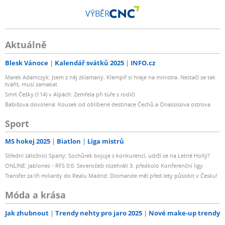
VÝBĚR
Aktuálně
Blesk Vánoce
Kalendář svátků 2025
INFO.cz
Marek Adamczyk: Jsem z něj zklamaný. Klempíř si hraje na ministra. Nestačí se tak
tvářit, musí zamakat
Smrt Češky (†14) v Alpách: Zemřela při túře s rodiči
Babišova dovolená: Kousek od oblíbené destinace Čechů a Onassisova ostrova
Sport
MS hokej 2025
Biatlon
Liga mistrů
Střední záložníci Sparty: Sochůrek bojuje s konkurencí, udrží se na Letné Hollý?
ONLINE: Jablonec - RFS 0:0. Severočeši rozehráli 3. předkolo Konferenční ligy
Transfer za tři miliardy do Realu Madrid: Diomande měl před lety působit v Česku!
Móda a krása
Jak zhubnout
Trendy nehty pro jaro 2025
Nové make-up trendy