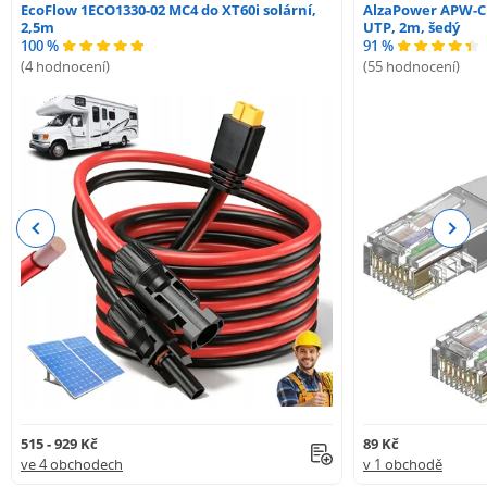
EcoFlow 1ECO1330-02 MC4 do XT60i solární,
AlzaPower APW-C
2,5m
UTP, 2m, šedý
100 %
91 %
(4 hodnocení)
(55 hodnocení)
Previous
Next
515 - 929 Kč
89 Kč
ve 4 obchodech
v 1 obchodě