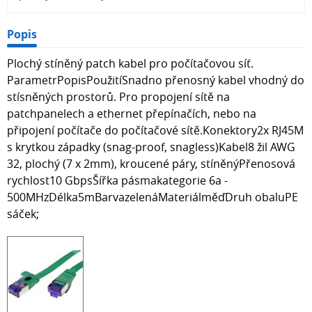
Popis
Plochý stíněný patch kabel pro počítačovou síť.
ParametrPopisPoužitíSnadno přenosný kabel vhodný do
stísněných prostorů. Pro propojení sítě na
patchpanelech a ethernet přepínačích, nebo na
připojení počítače do počítačové sítě.Konektory2x RJ45M
s krytkou západky (snag-proof, snagless)Kabel8 žil AWG
32, plochý (7 x 2mm), kroucené páry, stíněnýPřenosová
rychlost10 GbpsŠířka pásmakategorie 6a -
500MHzDélka5mBarvazelenáMateriálměďDruh obaluPE
sáček;