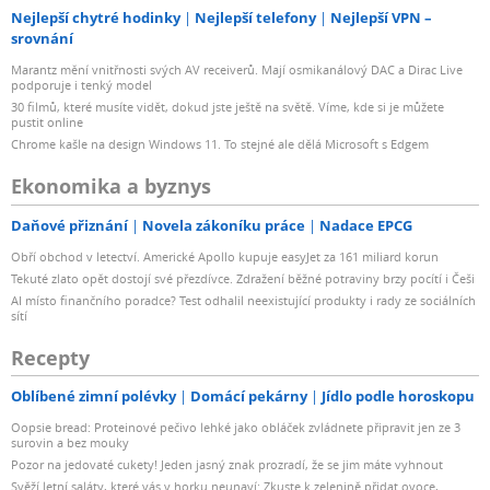
Nejlepší chytré hodinky
Nejlepší telefony
Nejlepší VPN –
srovnání
Marantz mění vnitřnosti svých AV receiverů. Mají osmikanálový DAC a Dirac Live
podporuje i tenký model
30 filmů, které musíte vidět, dokud jste ještě na světě. Víme, kde si je můžete
pustit online
Chrome kašle na design Windows 11. To stejné ale dělá Microsoft s Edgem
Ekonomika a byznys
Daňové přiznání
Novela zákoníku práce
Nadace EPCG
Obří obchod v letectví. Americké Apollo kupuje easyJet za 161 miliard korun
Tekuté zlato opět dostojí své přezdívce. Zdražení běžné potraviny brzy pocítí i Češi
AI místo finančního poradce? Test odhalil neexistující produkty i rady ze sociálních
sítí
Recepty
Oblíbené zimní polévky
Domácí pekárny
Jídlo podle horoskopu
Oopsie bread: Proteinové pečivo lehké jako obláček zvládnete připravit jen ze 3
surovin a bez mouky
Pozor na jedovaté cukety! Jeden jasný znak prozradí, že se jim máte vyhnout
Svěží letní saláty, které vás v horku neunaví: Zkuste k zelenině přidat ovoce,