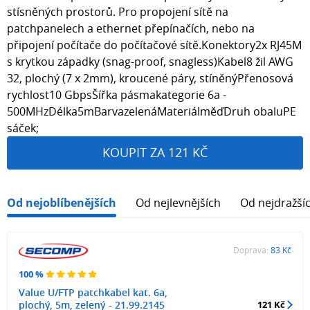
stísněných prostorů. Pro propojení sítě na
patchpanelech a ethernet přepínačích, nebo na
připojení počítače do počítačové sítě.Konektory2x RJ45M
s krytkou západky (snag-proof, snagless)Kabel8 žil AWG
32, plochý (7 x 2mm), kroucené páry, stíněnýPřenosová
rychlost10 GbpsŠířka pásmakategorie 6a -
500MHzDélka5mBarvazelenáMateriálměďDruh obaluPE
sáček;
KOUPIT ZA 121 KČ
Od nejoblíbenějších
Od nejlevnějších
Od nejdražší
Doprava:
83 Kč
100 %
Value U/FTP patchkabel kat. 6a,
plochý, 5m, zelený - 21.99.2145
121 Kč