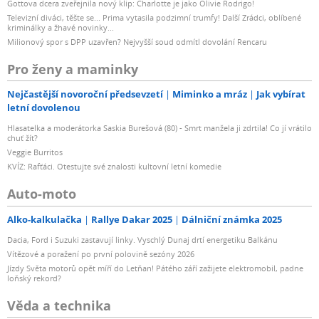
Gottova dcera zveřejnila nový klip: Charlotte je jako Olivie Rodrigo!
Televizní diváci, těšte se... Prima vytasila podzimní trumfy! Další Zrádci, oblíbené
kriminálky a žhavé novinky...
Milionový spor s DPP uzavřen? Nejvyšší soud odmítl dovolání Rencaru
Pro ženy a maminky
Nejčastější novoroční předsevzetí
Miminko a mráz
Jak vybírat
letní dovolenou
Hlasatelka a moderátorka Saskia Burešová (80) - Smrt manžela ji zdrtila! Co jí vrátilo
chuť žít?
Veggie Burritos
KVÍZ: Rafťáci. Otestujte své znalosti kultovní letní komedie
Auto-moto
Alko-kalkulačka
Rallye Dakar 2025
Dálniční známka 2025
Dacia, Ford i Suzuki zastavují linky. Vyschlý Dunaj drtí energetiku Balkánu
Vítězové a poražení po první polovině sezóny 2026
Jízdy Světa motorů opět míří do Letňan! Pátého září zažijete elektromobil, padne
loňský rekord?
Věda a technika