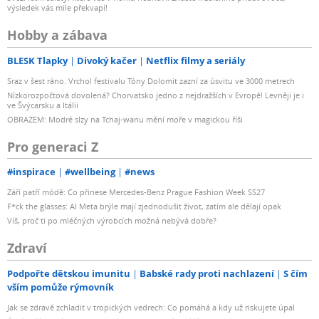
výsledek vás mile překvapí!
Hobby a zábava
BLESK Tlapky
Divoký kačer
Netflix filmy a seriály
Sraz v šest ráno. Vrchol festivalu Tóny Dolomit zazní za úsvitu ve 3000 metrech
Nízkorozpočtová dovolená? Chorvatsko jedno z nejdražších v Evropě! Levněji je i
ve Švýcarsku a Itálii
OBRAZEM: Modré slzy na Tchaj-wanu mění moře v magickou říši
Pro generaci Z
#inspirace
#wellbeing
#news
Září patří módě: Co přinese Mercedes-Benz Prague Fashion Week SS27
F*ck the glasses: AI Meta brýle mají zjednodušit život, zatím ale dělají opak
Víš, proč ti po mléčných výrobcích možná nebývá dobře?
Zdraví
Podpořte dětskou imunitu
Babské rady proti nachlazení
S čím
vším pomůže rýmovník
Jak se zdravě zchladit v tropických vedrech: Co pomáhá a kdy už riskujete úpal