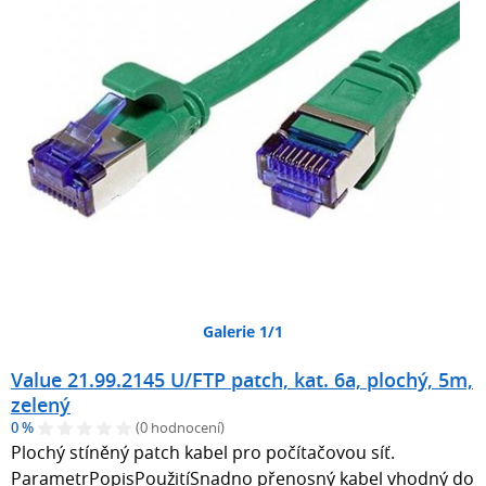
Galerie 1/1
Value 21.99.2145 U/FTP patch, kat. 6a, plochý, 5m,
zelený
0 %
(0 hodnocení)
Plochý stíněný patch kabel pro počítačovou síť.
ParametrPopisPoužitíSnadno přenosný kabel vhodný do