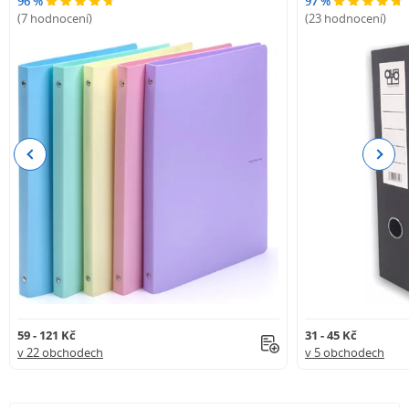
96 %
97 %
(7 hodnocení)
(23 hodnocení)
Previous
Next
59 - 121 Kč
31 - 45 Kč
v 22 obchodech
v 5 obchodech