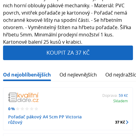
nich horní oblouky pákové mechaniky. - Materiál: PVC
povrch, vnitřek pořadače je kartonový - Pořadač nemá
ochranné kovové lišty na spodní části. - Se hřbetním
otvorem. - Vyměnitelný štíten na hřbetu pořadače. Šířka
hřbetu 5mm. Minimální prodejní množství 1 kus.
Kartonové balení 25 kusů v krabici.
KOUPIT ZA 37 KČ
Od nejoblíbenějších
Od nejlevnějších
Od nejdražší
Doprava:
59 Kč
Skladem
0 %
Pořadač pákový A4 5cm PP Victoria
růžový
37 Kč