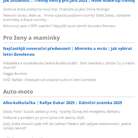
Jak zhubnout
Trendy nehty pro jaro 2025
Nové make-up trendy
Gottova dcera zveřejnila nový klip: Charlotte je jako Olivie Rodrigo!
Televizní diváci, těšte se... Prima vytasila podzimní trumfy! Další Zrádci, oblíbené
kriminálky a žhavé novinky...
Milionový spor s DPP uzavřen? Nejvyšší soud odmítl dovolání Rencaru
Pro ženy a maminky
Nejčastější novoroční předsevzetí
Miminko a mráz
Jak vybírat
letní dovolenou
Hlasatelka a moderátorka Saskia Burešová (80) - Smrt manžela ji zdrtila! Co jí vrátilo
chuť žít?
Veggie Burritos
KVÍZ: Rafťáci. Otestujte své znalosti kultovní letní komedie
Auto-moto
Alko-kalkulačka
Rallye Dakar 2025
Dálniční známka 2025
Dacia, Ford i Suzuki zastavují linky. Vyschlý Dunaj drtí energetiku Balkánu
Vítězové a poražení po první polovině sezóny 2026
Jízdy Světa motorů opět míří do Letňan! Pátého září zažijete elektromobil, padne
loňský rekord?