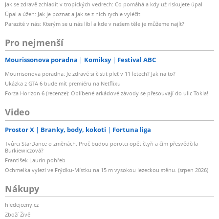
Jak se zdravě zchladit v tropických vedrech: Co pomáhá a kdy už riskujete úpal
Úpal a úžeh: Jak je poznat a jak se z nich rychle vyléčit
Parazité v nás: Kterým se u nás líbí a kde v našem těle je můžeme najít?
Pro nejmenší
Mourissonova poradna
Komiksy
Festival ABC
Mourrisonova poradna: Je zdravé si čistit pleť v 11 letech? Jak na to?
Ukázka z GTA 6 bude mít premiéru na Netflixu
Forza Horizon 6 (recenze): Oblíbené arkádové závody se přesouvají do ulic Tokia!
Video
Prostor X
Branky, body, kokoti
Fortuna liga
Tvůrci StarDance o změnách: Proč budou porotci opět čtyři a čím přesvědčila
Burkiewiczová?
František Laurin pohřeb
Ochmelka vylezl ve Frýdku-Místku na 15 m vysokou lezeckou stěnu. (srpen 2026)
Nákupy
hledejceny.cz
Zboží Živě