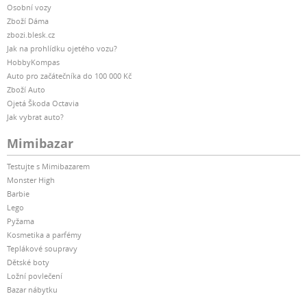
Osobní vozy
Zboží Dáma
zbozi.blesk.cz
Jak na prohlídku ojetého vozu?
HobbyKompas
Auto pro začátečníka do 100 000 Kč
Zboží Auto
Ojetá Škoda Octavia
Jak vybrat auto?
Mimibazar
Testujte s Mimibazarem
Monster High
Barbie
Lego
Pyžama
Kosmetika a parfémy
Teplákové soupravy
Dětské boty
Ložní povlečení
Bazar nábytku