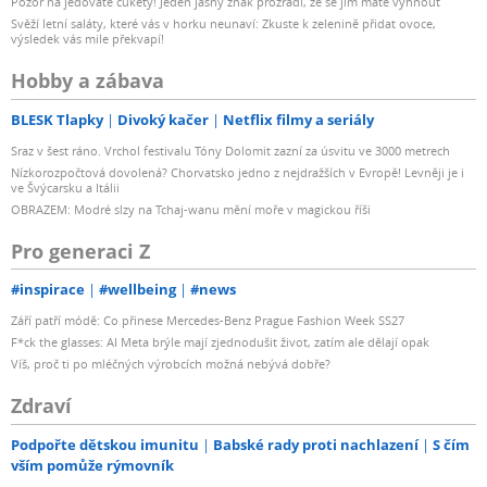
Pozor na jedovaté cukety! Jeden jasný znak prozradí, že se jim máte vyhnout
Svěží letní saláty, které vás v horku neunaví: Zkuste k zelenině přidat ovoce,
výsledek vás mile překvapí!
Hobby a zábava
BLESK Tlapky
Divoký kačer
Netflix filmy a seriály
Sraz v šest ráno. Vrchol festivalu Tóny Dolomit zazní za úsvitu ve 3000 metrech
Nízkorozpočtová dovolená? Chorvatsko jedno z nejdražších v Evropě! Levněji je i
ve Švýcarsku a Itálii
OBRAZEM: Modré slzy na Tchaj-wanu mění moře v magickou říši
Pro generaci Z
#inspirace
#wellbeing
#news
Září patří módě: Co přinese Mercedes-Benz Prague Fashion Week SS27
F*ck the glasses: AI Meta brýle mají zjednodušit život, zatím ale dělají opak
Víš, proč ti po mléčných výrobcích možná nebývá dobře?
Zdraví
Podpořte dětskou imunitu
Babské rady proti nachlazení
S čím
vším pomůže rýmovník