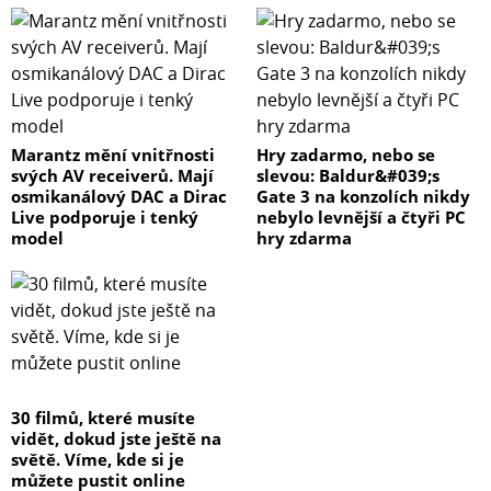
Marantz mění vnitřnosti
Hry zadarmo, nebo se
svých AV receiverů. Mají
slevou: Baldur&#039;s
osmikanálový DAC a Dirac
Gate 3 na konzolích nikdy
Live podporuje i tenký
nebylo levnější a čtyři PC
model
hry zdarma
30 filmů, které musíte
vidět, dokud jste ještě na
světě. Víme, kde si je
můžete pustit online