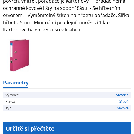
povrch, vnitřek pořadače je kartonový - Pořadač nemá
ochranné kovové lišty na spodní části. - Se hřbetním
otvorem. - Vyměnitelný štíten na hřbetu pořadače. Šířka
hřbetu 5mm. Minimální prodejní množství 1 kus.
Kartonové balení 25 kusů v krabici.
Parametry
Výrobce
Victoria
Barva
růžové
Typ
pákové
Určitě si přečtěte