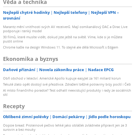
Věda a technika
Nejlepší chytré hodinky
Nejlepší telefony
Nejlepší VPN –
srovnání
Marantz mění vnitřnosti svých AV receiverů. Mají osmikanálový DAC a Dirac Live
podporuje i tenký model
30 filmů, které musíte vidět, dokud jste ještě na světě. Víme, kde si je můžete
pustit online
Chrome kašle na design Windows 11. To stejné ale dělá Microsoft s Edgem
Ekonomika a byznys
Daňové přiznání
Novela zákoníku práce
Nadace EPCG
Obří obchod v letectví. Americké Apollo kupuje easyJet za 161 miliard korun
Tekuté zlato opět dostojí své přezdívce. Zdražení běžné potraviny brzy pocítí i Češi
AI místo finančního poradce? Test odhalil neexistující produkty i rady ze sociálních
sítí
Recepty
Oblíbené zimní polévky
Domácí pekárny
Jídlo podle horoskopu
Oopsie bread: Proteinové pečivo lehké jako obláček zvládnete připravit jen ze 3
surovin a bez mouky