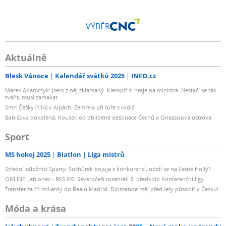
VÝBĚR
Aktuálně
Blesk Vánoce
Kalendář svátků 2025
INFO.cz
Marek Adamczyk: Jsem z něj zklamaný. Klempíř si hraje na ministra. Nestačí se tak
tvářit, musí zamakat
Smrt Češky (†14) v Alpách: Zemřela při túře s rodiči
Babišova dovolená: Kousek od oblíbené destinace Čechů a Onassisova ostrova
Sport
MS hokej 2025
Biatlon
Liga mistrů
Střední záložníci Sparty: Sochůrek bojuje s konkurencí, udrží se na Letné Hollý?
ONLINE: Jablonec - RFS 0:0. Severočeši rozehráli 3. předkolo Konferenční ligy
Transfer za tři miliardy do Realu Madrid: Diomande měl před lety působit v Česku!
Móda a krása