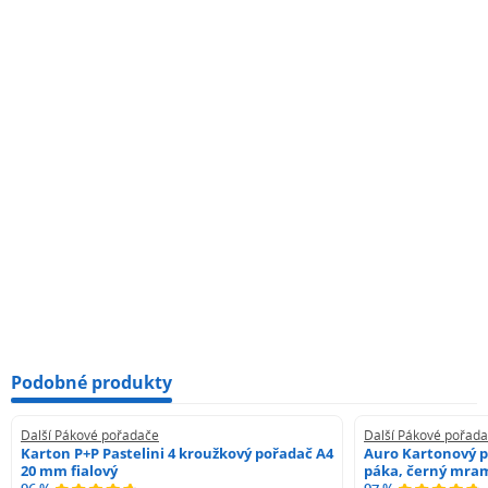
Podobné produkty
Další Pákové pořadače
Další Pákové pořad
Karton P+P Pastelini 4 kroužkový pořadač A4
Auro Kartonový p
20 mm fialový
páka, černý mra